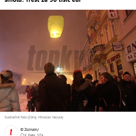
Ilustračné foto (Zdroj: Miroslav Vacula)
© Zoznam/
ČTK,
Foto
: SITA