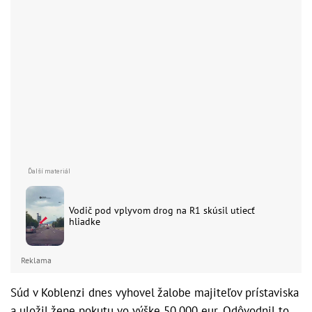
Vodič pod vplyvom drog na R1 skúsil utiecť
hliadke
Reklama
Súd v Koblenzi dnes vyhovel žalobe majiteľov prístaviska
a uložil žene pokutu vo výške 50.000 eur. Odôvodnil to