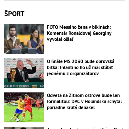
ŠPORT
FOTO Messiho žena v bikinách:
Komentár Ronaldovej Georginy
vyvolal ošiaľ
O finále MS 2030 bude obrovská
bitka: Infantino ho už mal sľúbiť
jednému z organizátorov
Odveta na Žitnom ostrove bude len
formalitou: DAC v Holandsku schytal
poriadne krutý debakel