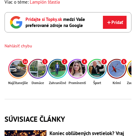
Viac o téme:
Lampión šťastia
Pridajte si Topky.sk
medzi Vaše
Pridať
preferované zdroje na Google
Nahlásiť chybu
16
5
2
4
7
5
Najčítanejšie
Domáce
Zahraničné
Prominenti
Šport
Krimi
Zaují
SÚVISIACE ČLÁNKY
Koniec obľúbených svetielok? Vraj