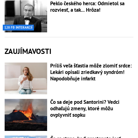
Peklo českého herca: Odmietol sa
rozviesť, a tak... Hrôza!
128 FB INTERAKCIÍ
ZAUJÍMAVOSTI
Príliš veľa šťastia môže zlomiť srdce:
Lekári opísali zriedkavý syndróm!
Napodobňuje infarkt
Čo sa deje pod Santorini? Vedci
odhaľujú zmeny, ktoré môžu
ovplyvniť sopku