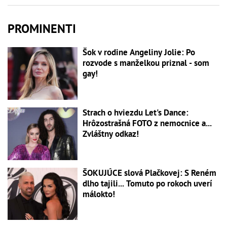
PROMINENTI
Šok v rodine Angeliny Jolie: Po
rozvode s manželkou priznal - som
gay!
Strach o hviezdu Let's Dance:
Hrôzostrašná FOTO z nemocnice a...
Zvláštny odkaz!
ŠOKUJÚCE slová Plačkovej: S Reném
dlho tajili... Tomuto po rokoch uverí
málokto!