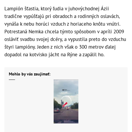
Lampión šťastia, ktorý ľudia v juhovýchodnej Ázii
tradične vypúšťajú pri obradoch a rodinných oslavách,
vynáša k nebu horúci vzduch z horiaceho knôtu vnútri.
Potrestaná Nemka chcela týmto spôsobom v apríli 2009
osláviť svadbu svojej dcéry, a vypustila preto do vzduchu
štyri lampióny. Jeden z nich však o 300 metrov ďalej
dopadol na kotvisko jácht na Rýne a zapálil ho.
Mohlo by vás zaujímať: