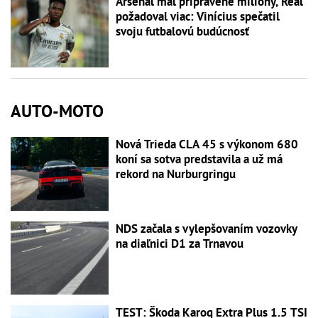
Arsenal mal pripravené milióny, Real
požadoval viac: Vinícius spečatil
svoju futbalovú budúcnosť
AUTO-MOTO
Nová Trieda CLA 45 s výkonom 680
koní sa sotva predstavila a už má
rekord na Nurburgringu
NDS začala s vylepšovaním vozovky
na diaľnici D1 za Trnavou
TEST: Škoda Karoq Extra Plus 1.5 TSI