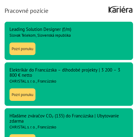
Pracovné pozície
Leading Solution Designer (f/m)
Slovak Telekom, Slovenská republika
Pozri ponuku
Elektrikár do Francúzska – dlhodobé projekty | 3 200 – 3
800 € netto
CHRISTAL s. r. o., Francúzsko
Pozri ponuku
Hľadáme zváračov CO₂ (135) do Francúzska | Ubytovanie
zdarma
CHRISTAL s. r. o., Francúzsko