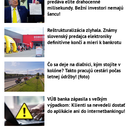
predáva elite drahocenné
milisekundy. Bežní investori nemajú
šancu!
Reštrukturalizácia zlyhala. Známy
slovenský predajca elektroniky
definitívne končí a mieri k bankrotu
Čo sa deje na diaľnici, kým stojíte v
kolóne? Takto pracujú cestári počas
letnej údržby! (foto)
VÚB banka zápasila s veľkým
výpadkom: Klienti sa nevedeli dostať
do aplikácie ani do internetbankingu!