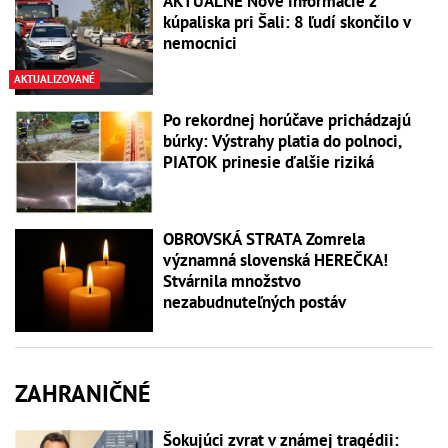
AKTUÁLNE Nové informácie z
kúpaliska pri Šali: 8 ľudí skončilo v
nemocnici
AKTUALIZOVANÉ
Po rekordnej horúčave prichádzajú
búrky: Výstrahy platia do polnoci,
PIATOK prinesie ďalšie riziká
OBROVSKÁ STRATA Zomrela
významná slovenská HEREČKA!
Stvárnila množstvo
nezabudnuteľných postáv
ZAHRANIČNÉ
Šokujúci zvrat v známej tragédii: