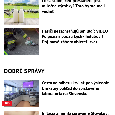
Čo sa stane, keď prestanete jesť
mliečne výrobky? Toto by ste mali
vedieť
Hasiči nezachraňujú len ľudí: VIDEO
Po požiari podali kyslík holubovi!
Dojímavé zábery obleteli svet
DOBRÉ SPRÁVY
Cesta od odberu krvi až po výsledok:
Unikátny pohľad do špičkového
laboratória na Slovensku
FOTO
Inflácia zmenila správanie Slovákov: