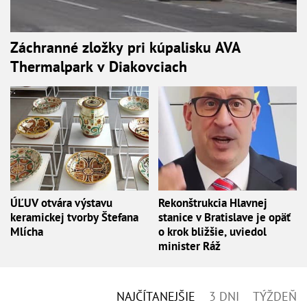
Záchranné zložky pri kúpalisku AVA
Thermalpark v Diakovciach
ÚĽUV otvára výstavu
Rekonštrukcia Hlavnej
keramickej tvorby Štefana
stanice v Bratislave je opäť
Mlícha
o krok bližšie, uviedol
minister Ráž
NAJČÍTANEJŠIE
3 DNI
TÝŽDEŇ