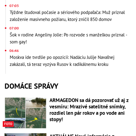
07:03
Týždne študoval počasie a sériového podpaľača: Muž priznal
založenie masívneho požiaru, ktorý zničil 850 domov
07:00
Šok v rodine Angeliny Jolie: Po rozvode s manželkou priznal -
som gay!
06:46
Moskva ide tvrdšie po opozícii: Nadáciu Julije Navaľnej
zakázali, tá teraz vyzýva Rusov k radikálnemu kroku
DOMÁCE SPRÁVY
ARMAGEDON sa dá pozorovať už aj z
vesmíru: Mrazivé satelitné snímky,
rozdiel len pár rokov a po vode ani
stopy!
FOTO