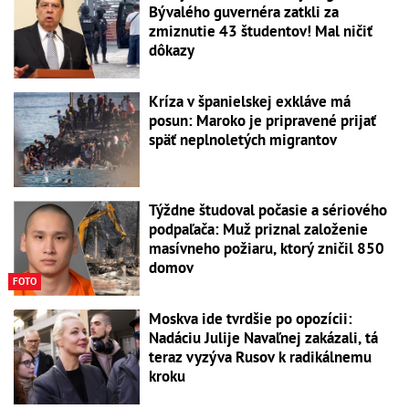
Bývalého guvernéra zatkli za
zmiznutie 43 študentov! Mal ničiť
dôkazy
Kríza v španielskej exkláve má
posun: Maroko je pripravené prijať
späť neplnoletých migrantov
Týždne študoval počasie a sériového
podpaľača: Muž priznal založenie
masívneho požiaru, ktorý zničil 850
domov
FOTO
Moskva ide tvrdšie po opozícii:
Nadáciu Julije Navaľnej zakázali, tá
teraz vyzýva Rusov k radikálnemu
kroku