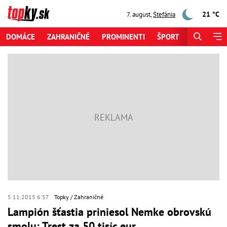
21 °C
7. august
,
Štefánia
DOMÁCE
ZAHRANIČNÉ
PROMINENTI
ŠPORT
ZAUJÍMAV
5.11.2015 6:57
Topky
Zahraničné
Lampión šťastia priniesol Nemke obrovskú
smolu: Trest za 50 tisíc eur