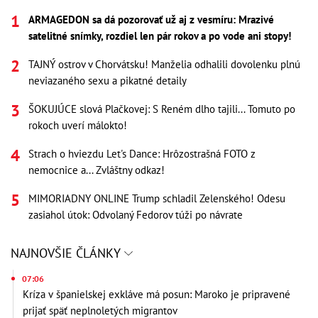
ARMAGEDON sa dá pozorovať už aj z vesmíru: Mrazivé
satelitné snímky, rozdiel len pár rokov a po vode ani stopy!
TAJNÝ ostrov v Chorvátsku! Manželia odhalili dovolenku plnú
neviazaného sexu a pikatné detaily
ŠOKUJÚCE slová Plačkovej: S Reném dlho tajili... Tomuto po
rokoch uverí málokto!
Strach o hviezdu Let's Dance: Hrôzostrašná FOTO z
nemocnice a... Zvláštny odkaz!
MIMORIADNY ONLINE Trump schladil Zelenského! Odesu
zasiahol útok: Odvolaný Fedorov túži po návrate
NAJNOVŠIE ČLÁNKY
07:06
Kríza v španielskej exkláve má posun: Maroko je pripravené
prijať späť neplnoletých migrantov