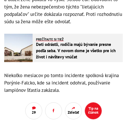
tým, že žena nebezpečenstvo týchto "lietajúcich
podpaľačov" určite dokázala rozpoznať. Proti rozhodnutiu
súdu sa žena môže ešte odvolať.
PREČÍTAJTE SI TIEŽ
Deti odrástli, rodičia majú bývanie presne
podľa seba. V novom dome je všetko pre ich
život i návštevy vnúčat
Niekoľko mesiacov po tomto incidente spolková krajina
Porýnie-Falcko, kde sa incident odohral, ​​používanie
lampiónov šťastia zakázala.
Tip na
29
Zdieľať
článok