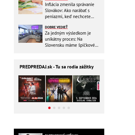
Inflácia zmenila správanie
Slovákov: Ako narábať s
peniazmi, keď nechcete
zbytočne riskovať?
DOBRE VEDIEŤ
Za jedným výsledkom je
unikátny proces: Na
Slovensku máme špičkové
pracovisko
PREDPREDAJ
.sk - Tu sa rodia zážitky