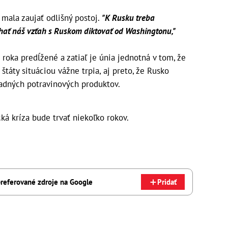
 mala zaujať odlišný postoj.
"K Rusku treba
hať náš vzťah s Ruskom diktovať od Washingtonu,"
oka predĺžené a zatiaľ je únia jednotná v tom, že
štáty situáciou vážne trpia, aj preto, že Rusko
padných potravinových produktov.
ká kríza bude trvať niekoľko rokov.
referované zdroje na Google
Pridať