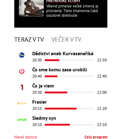
PARTNERSKÉ VZŤAHY
Víkend prinesie veľké zmeny aj
priznania: Tieto znamenia čaká
osudové stretnutie
TERAZ V TV
VEČER V TV
Dědictví aneb Kurvaseneříká
20:30
22:50
Čo sme komu zase urobili
20:40
22:40
Čo ja viem
20:30
22:00
Frasier
20:55
21:20
Siedmy syn
20:10
22:10
Navoľ stanice
Celý program