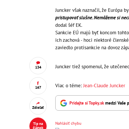
Juncker však naznačil, že Európa by
pristupovať slušne. Nemôžeme si nec
dodal šéf EK.
Sankcie EÚ majú byť koncom tohto r
ich zachová - hoci niektoré členské 
zaviedlo protisankcie na dovoz zá
Juncker tiež spomenul, že utečenec
134
Viac o téme:
Jean-Claude Juncker
167
Pridajte si Topky.sk
medzi Vaše p
Zdieľať
Nahlásiť chybu
Tip na
článok