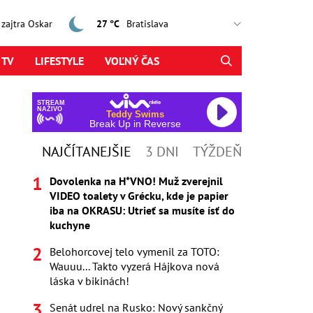
, zajtra Oskar
27 °C
 TV
LIFESTYLE
VOĽNÝ ČAS
STREAM
NAŽIVO
Teddy Swims
Break Up in Reverse
NAJČÍTANEJŠIE
3 DNI
TÝŽDEŇ
Dovolenka na H*VNO! Muž zverejnil
VIDEO toalety v Grécku, kde je papier
iba na OKRASU: Utrieť sa musíte ísť do
kuchyne
Belohorcovej telo vymenil za TOTO:
Wauuu... Takto vyzerá Hájkova nová
láska v bikinách!
Senát udrel na Rusko: Nový sankčný