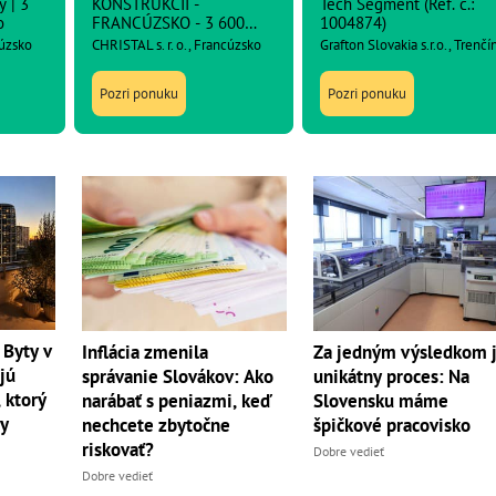
y | 3
KONŠTRUKCIÍ -
Tech Segment (Ref. č.:
o
FRANCÚZSKO - 3 600
1004874)
netto
cúzsko
CHRISTAL s. r. o., Francúzsko
Grafton Slovakia s.r.o., Trenčí
Pozri ponuku
Pozri ponuku
 Byty v
Inflácia zmenila
Za jedným výsledkom 
jú
správanie Slovákov: Ako
unikátny proces: Na
 ktorý
narábať s peniazmi, keď
Slovensku máme
dy
nechcete zbytočne
špičkové pracovisko
riskovať?
Dobre vedieť
Dobre vedieť