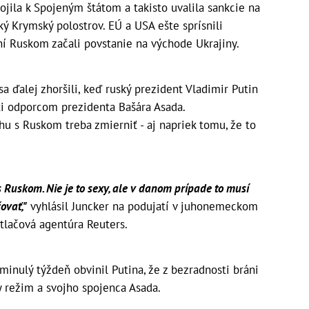
pojila k Spojeným štátom a takisto uvalila sankcie na
ký Krymský polostrov. EÚ a USA ešte sprísnili
ní Ruskom začali povstanie na východe Ukrajiny.
ďalej zhoršili, keď ruský prezident Vladimir Putin
oti odporcom prezidenta Bašára Asada.
ahu s Ruskom treba zmierniť - aj napriek tomu, že to
s Ruskom. Nie je to sexy, ale v danom prípade to musí
ovať,"
vyhlásil Juncker na podujatí v juhonemeckom
 tlačová agentúra Reuters.
nulý týždeň obvinil Putina, že z bezradnosti bráni
ky režim a svojho spojenca Asada.