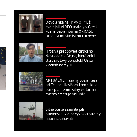
ZAHRANIČNÉ
Dovolenka na H*VNO! Muž
zverejnil VIDEO toalety v Grécku,
kde je papier iba na OKRASU:
Utrieť sa musíte ísť do kuchyne
ZAHRANIČNÉ
Hrozivá predpoveď čínskeho
Nostradama: Vojna, ktorá zničí
starý svetový poriadok! Už sa
viackrát nemýlil
DOMÁCE
AKTUÁLNE Masívny požiar lesa
pri Trstíne: Hasičom komplikuje
boj s plameňmi silný vietor, na
miesto smeruje vrtuľník
DOMÁCE
Silná búrka zasiahla juh
Slovenska: Vietor vyvracal stromy,
hasiči zasahovali