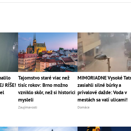
alilo
Tajomstvo staré viac než
MIMORIADNE Vysoké Tat
EJ RÍŠE!
tisíc rokov: Brno možno
zasiahli silné búrky a
el
vzniklo skôr, než si historici
prívalové dažde: Voda v
mysleli
mestách sa valí ulicami!
Zaujímavosti
Domáce