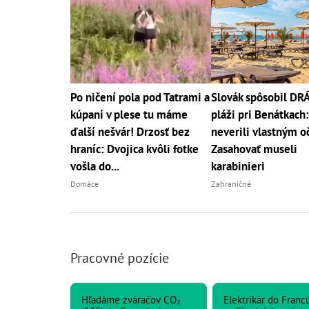
Po ničení pola pod Tatrami a
Slovák spôsobil D
kúpaní v plese tu máme
pláži pri Benátkach:
ďalší nešvár! Drzosť bez
neverili vlastným o
hraníc: Dvojica kvôli fotke
Zasahovať museli
vošla do...
karabinieri
Domáce
Zahraničné
Pracovné pozície
Hľadáme zváračov CO₂
Elektrikár do Franc