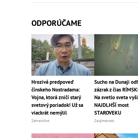
ODPORÚČAME
Hrozivá predpoveď
Sucho na Dunaji odh
čínskeho Nostradama:
zázrak z čias RÍMSK
Vojna, ktorá zničí starý
Na svetlo sveta vyši
svetový poriadok! Už sa
NAJDLHŠÍ most
viackrát nemýlil
STAROVEKU
Zahraničné
Zaujímavosti