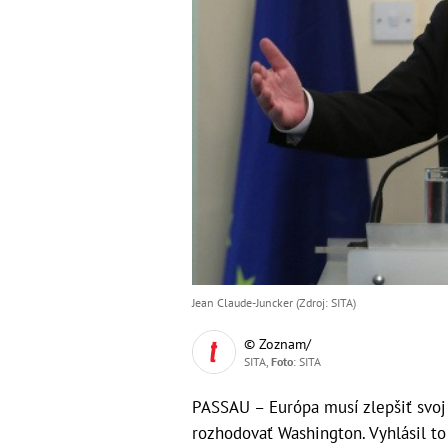
Jean Claude-Juncker (Zdroj: SITA)
© Zoznam/
SITA,
Foto
: SITA
PASSAU – Európa musí zlepšiť svo
rozhodovať Washington. Vyhlásil t