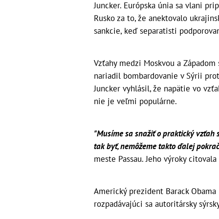
Juncker. Európska únia sa vlani pri
Rusko za to, že anektovalo ukrajins
sankcie, keď separatisti podporova
Vzťahy medzi Moskvou a Západom sa 
nariadil bombardovanie v Sýrii pr
Juncker vyhlásil, že napätie vo vzť
nie je veľmi populárne.
"Musíme sa snažiť o praktický vzťah 
tak byť, nemôžeme takto ďalej pokrač
meste Passau. Jeho výroky citovala
Americký prezident Barack Obama mi
rozpadávajúci sa autoritársky sýrs