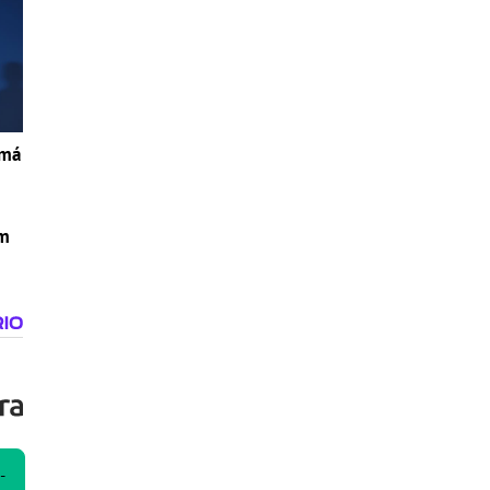
 má
om
-