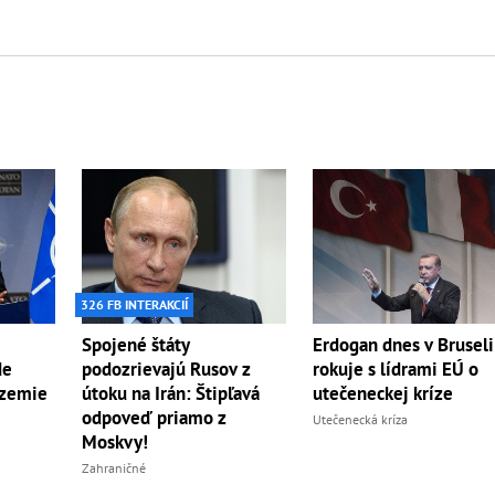
326 FB INTERAKCIÍ
Spojené štáty
Erdogan dnes v Bruseli
de
podozrievajú Rusov z
rokuje s lídrami EÚ o
územie
útoku na Irán: Štipľavá
utečeneckej kríze
odpoveď priamo z
Utečenecká kríza
Moskvy!
Zahraničné