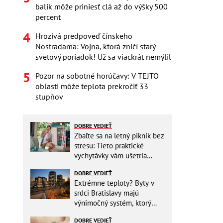
balík môže priniesť clá až do výšky 500
percent
Hrozivá predpoveď čínskeho
Nostradama: Vojna, ktorá zničí starý
svetový poriadok! Už sa viackrát nemýlil
Pozor na sobotné horúčavy: V TEJTO
oblasti môže teplota prekročiť 33
stupňov
DOBRE VEDIEŤ
Zbaľte sa na letný piknik bez
stresu: Tieto praktické
vychytávky vám ušetria
miesto v batohu!
DOBRE VEDIEŤ
Extrémne teploty? Byty v
srdci Bratislavy majú
výnimočný systém, ktorý
ešte aj šetrí náklady
DOBRE VEDIEŤ