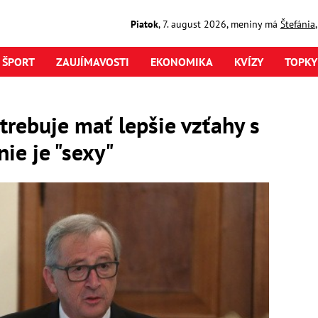
Piatok
,
7. august
2026
,
meniny má
Štefánia
ŠPORT
ZAUJÍMAVOSTI
EKONOMIKA
KVÍZY
TOPKY
trebuje mať lepšie vzťahy s
ie je "sexy"