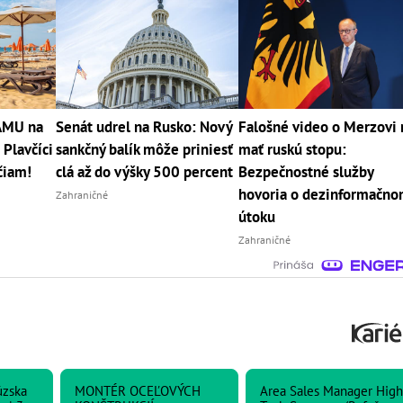
RÁMU na
Senát udrel na Rusko: Nový
Falošné video o Merzovi
 Plavčíci
sankčný balík môže priniesť
mať ruskú stopu:
čiam!
clá až do výšky 500 percent
Bezpečnostné služby
hovoria o dezinformačn
Zahraničné
útoku
Zahraničné
úzska
MONTÉR OCEĽOVÝCH
Area Sales Manager High