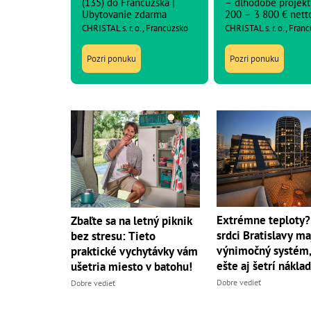
(135) do Francúzska |
– dlhodobé projekt
Ubytovanie zdarma
200 – 3 800 € nett
CHRISTAL s. r. o., Francúzsko
CHRISTAL s. r. o., Fran
Pozri ponuku
Pozri ponuku
Extrémne teploty?
Zbaľte sa na letný piknik
srdci Bratislavy ma
bez stresu: Tieto
výnimočný systém,
praktické vychytávky vám
ešte aj šetrí nákla
ušetria miesto v batohu!
Dobre vedieť
Dobre vedieť