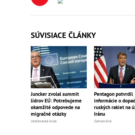
SÚVISIACE ČLÁNKY
Juncker zvolal summit
Pentagon potvrdil
lídrov EÚ: Potrebujeme
informácie o dopa
okamžité odpovede na
ruských rakiet na 
migračné otázky
Iránu
Utečenecká kríza
Zahraničné