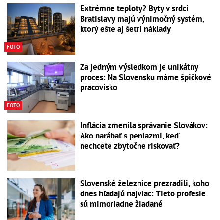
Extrémne teploty? Byty v srdci
Bratislavy majú výnimočný systém,
ktorý ešte aj šetrí náklady
FOTO
Za jedným výsledkom je unikátny
proces: Na Slovensku máme špičkové
pracovisko
FOTO
Inflácia zmenila správanie Slovákov:
Ako narábať s peniazmi, keď
nechcete zbytočne riskovať?
Slovenské železnice prezradili, koho
dnes hľadajú najviac: Tieto profesie
sú mimoriadne žiadané