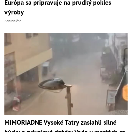
Európa sa pripravuje na prudký pokles
výroby
Zahraničné
MIMORIADNE Vysoké Tatry zasiahli silné
búrky a prívalové dažde: Voda v mestách sa