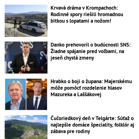
Krvavá dráma v Krompachoch:
Rodinné spory riešili hromadnou
bitkou s lopatami a nožom!
Danko prehovoril o budúcnosti SNS:
Žiadne spájanie pred voľbami, na
jeseň chystá zmeny
Hrabko o boji o župana: Majerskému
môže pomôcť rozdelenie hlasov
Mazureka a Laššákovej
Čučoriedkový deň v Telgárte: Súťaž o
najlepšie domáce špeciality, folklór aj
zábava pre rodiny