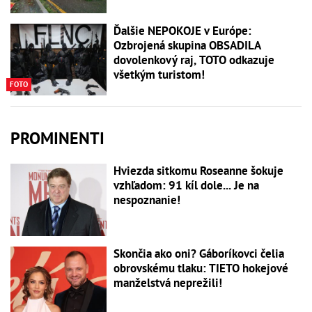
Ďalšie NEPOKOJE v Európe:
Ozbrojená skupina OBSADILA
dovolenkový raj, TOTO odkazuje
všetkým turistom!
FOTO
PROMINENTI
Hviezda sitkomu Roseanne šokuje
vzhľadom: 91 kíl dole... Je na
nespoznanie!
Skončia ako oni? Gáboríkovci čelia
obrovskému tlaku: TIETO hokejové
manželstvá neprežili!