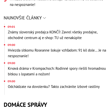
na nespoznanie!
NAJNOVŠIE ČLÁNKY
09:01
Známy slovenský predajca KONČÍ! Zavrel všetky predajne,
obchodné centrum aj e-shop: TU už nenakúpite
09:00
Hviezda sitkomu Roseanne šokuje vzhľadom: 91 kíl dole... Je na
nespoznanie!
09:00
Krvavá dráma v Krompachoch: Rodinné spory riešili hromadnou
bitkou s lopatami a nožom!
09:00
Odchádzate na dovolenku? Takto zachránite izbové rastliny
DOMÁCE SPRÁVY