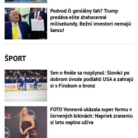
Podvod či geniálny ťah? Trump
predáva elite drahocenné
milisekundy. Bežní investori nemajú
šancu!
ŠPORT
Sen o finále sa rozplynul: Slováci po
dobrom úvode podľahli USA a zahrajú
si s Fínskom o bronz
FOTO Vonnová ukázala super formu v
červených bikinách: Napriek zraneniu
si leto naplno užíva