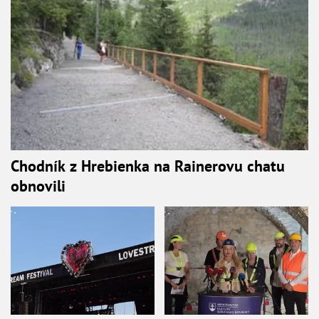
Chodník z Hrebienka na Rainerovu chatu
obnovili