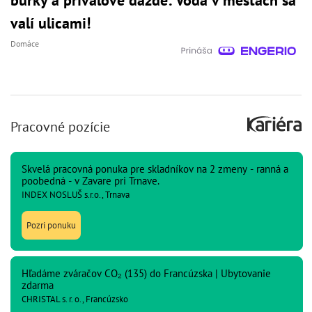
valí ulicami!
Domáce
Pracovné pozície
Skvelá pracovná ponuka pre skladníkov na 2 zmeny - ranná a
poobedná - v Zavare pri Trnave.
INDEX NOSLUŠ s.r.o., Trnava
Pozri ponuku
Hľadáme zváračov CO₂ (135) do Francúzska | Ubytovanie
zdarma
CHRISTAL s. r. o., Francúzsko