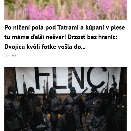
Po ničení pola pod Tatrami a kúpaní v plese
tu máme ďalší nešvár! Drzosť bez hraníc:
Dvojica kvôli fotke vošla do...
Domáce