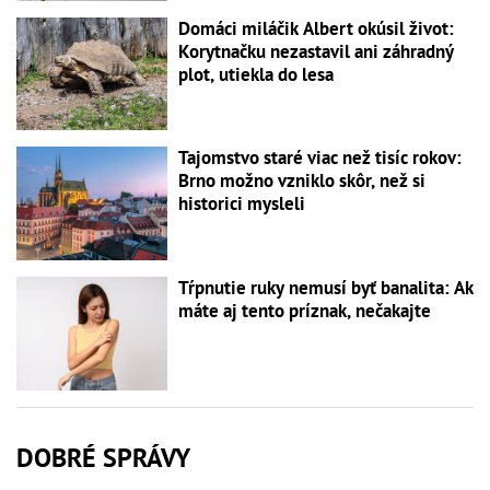
Domáci miláčik Albert okúsil život:
Korytnačku nezastavil ani záhradný
plot, utiekla do lesa
Tajomstvo staré viac než tisíc rokov:
Brno možno vzniklo skôr, než si
historici mysleli
Tŕpnutie ruky nemusí byť banalita: Ak
máte aj tento príznak, nečakajte
DOBRÉ SPRÁVY