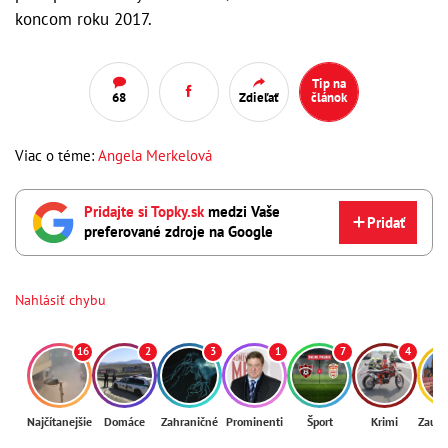
koncom roku 2017.
Tip na
68
Zdieľať
článok
Viac o téme:
Angela Merkelová
Pridajte si Topky.sk
medzi Vaše
Pridať
preferované zdroje na Google
Nahlásiť chybu
16
2
3
1
7
4
Najčítanejšie
Domáce
Zahraničné
Prominenti
Šport
Krimi
Zaují