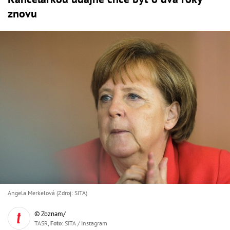
znovu
Angela Merkelová (Zdroj: SITA)
© Zoznam/
TASR,
Foto
: SITA / Instagram