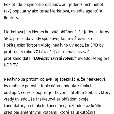
Pokiaľ ide o sympatie občanov, ani jeden z nich nebol
taký populárny ako teraz Merkelová, uviedla agentúra
Reuters.
Merkelová je v Nemecku taká obľúbená, že jeden z lídrov
SPD, predseda vlády spolkovej krajiny Šlezvicko-
Holštajnsko Torsten Albig, nedávno uviedol, že SPD by
proti nej v roku 2017 radšej ani nemala stavať
protikandidáta.
"Odvádza skvelú robotu,"
uviedol Albig pre
NDR TV.
Nedávno sa pritom objavili aj špekulácie, že Merkelová
by mohla v polovici funkčného obdobia z funkcie
odstúpiť, čo však poprel jej hovorca Steffen Seibert, ktorý
vtedy uviedol, že Merkelová sa ohľadom svojej
kandidatúry na funkciu kancelárky rozhodne až krátko
pred parlamentnými voľbami, ktoré sa uskutočnia