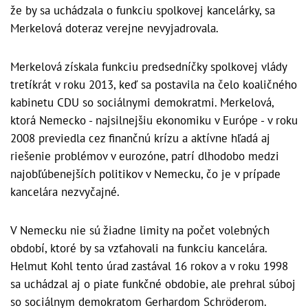
že by sa uchádzala o funkciu spolkovej kancelárky, sa
Merkelová doteraz verejne nevyjadrovala.
Merkelová získala funkciu predsedníčky spolkovej vlády
tretíkrát v roku 2013, keď sa postavila na čelo koaličného
kabinetu CDU so sociálnymi demokratmi. Merkelová,
ktorá Nemecko - najsilnejšiu ekonomiku v Európe - v roku
2008 previedla cez finančnú krízu a aktívne hľadá aj
riešenie problémov v eurozóne, patrí dlhodobo medzi
najobľúbenejších politikov v Nemecku, čo je v prípade
kancelára nezvyčajné.
V Nemecku nie sú žiadne limity na počet volebných
období, ktoré by sa vzťahovali na funkciu kancelára.
Helmut Kohl tento úrad zastával 16 rokov a v roku 1998
sa uchádzal aj o piate funkčné obdobie, ale prehral súboj
so sociálnym demokratom Gerhardom Schröderom.