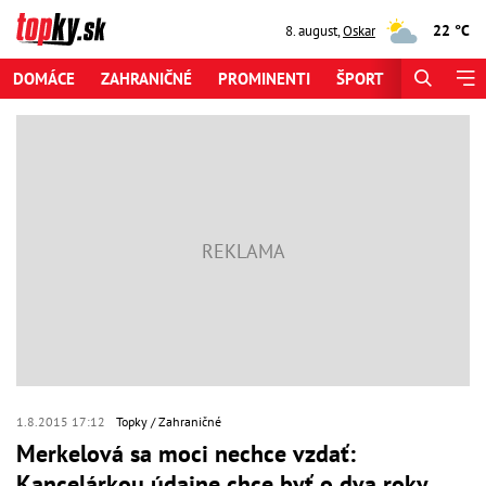
22 °C
8. august
,
Oskar
DOMÁCE
ZAHRANIČNÉ
PROMINENTI
ŠPORT
ZAUJÍMAV
1.8.2015 17:12
Topky
Zahraničné
Merkelová sa moci nechce vzdať:
Kancelárkou údajne chce byť o dva roky