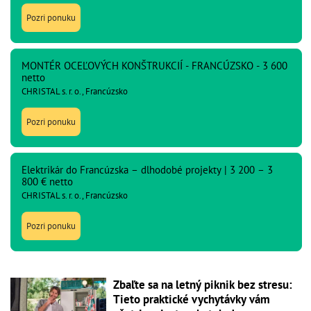
Pozri ponuku
MONTÉR OCEĽOVÝCH KONŠTRUKCIÍ - FRANCÚZSKO - 3 600
netto
CHRISTAL s. r. o., Francúzsko
Pozri ponuku
Elektrikár do Francúzska – dlhodobé projekty | 3 200 – 3
800 € netto
CHRISTAL s. r. o., Francúzsko
Pozri ponuku
Zbaľte sa na letný piknik bez stresu:
Tieto praktické vychytávky vám