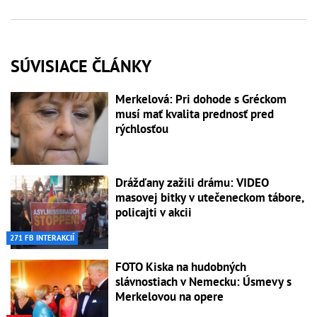
SÚVISIACE ČLÁNKY
Merkelová: Pri dohode s Gréckom
musí mať kvalita prednosť pred
rýchlosťou
Drážďany zažili drámu: VIDEO
masovej bitky v utečeneckom tábore,
policajti v akcii
271 FB INTERAKCIÍ
FOTO Kiska na hudobných
slávnostiach v Nemecku: Úsmevy s
Merkelovou na opere