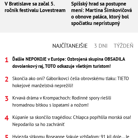
V Bratislave sa začal 5.
Spišský hrad sa postupne
ročník festivalu Lovestream
mení: Martina Šimkovičová
o obnove paláca, ktorý bol
spočiatku neprístupný
NAJČÍTANEJŠIE
3 DNI
TÝŽDEŇ
Ďalšie NEPOKOJE v Európe: Ozbrojená skupina OBSADILA
dovolenkový raj, TOTO odkazuje všetkým turistom!
Skončia ako oni? Gáboríkovci čelia obrovskému tlaku: TIETO
hokejové manželstvá neprežili!
Krvavá dráma v Krompachoch: Rodinné spory riešili
hromadnou bitkou s lopatami a nožom!
Kúpanie sa skončilo tragédiou: Chlapca popŕhlila morská osa!
Nepodarilo sa ho zachrániť
Hviezda sitkomu Roseanne šokuje vzhľadom: 91 kíl dole... Je