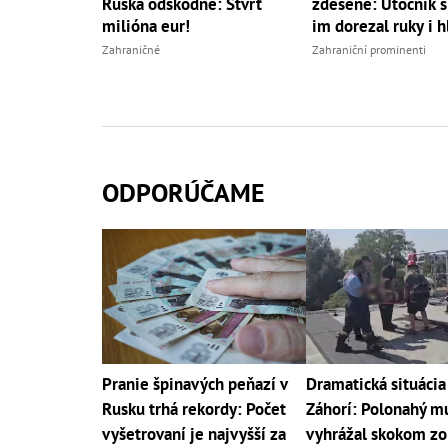
Ruska odškodné: Stvrť
zdesené: Útočník s
milióna eur!
im dorezal ruky i h
Zahraničné
Zahraniční prominenti
ODPORÚČAME
Pranie špinavých peňazí v
Dramatická situácia
Rusku trhá rekordy: Počet
Záhorí: Polonahý m
vyšetrovaní je najvyšší za
vyhrážal skokom zo 