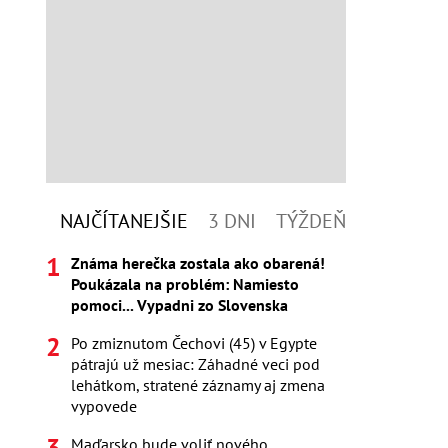
NAJČÍTANEJŠIE
3 DNI
TÝŽDEŇ
Známa herečka zostala ako obarená!
Poukázala na problém: Namiesto
pomoci... Vypadni zo Slovenska
Po zmiznutom Čechovi (45) v Egypte
pátrajú už mesiac: Záhadné veci pod
lehátkom, stratené záznamy aj zmena
vypovede
Maďarsko bude voliť nového