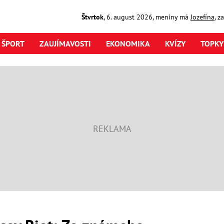
Štvrtok
,
6. august
2026
,
meniny má
Jozefína
, z
ŠPORT
ZAUJÍMAVOSTI
EKONOMIKA
KVÍZY
TOPKY