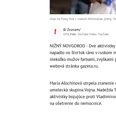
Útok na Pussy Riot v ruskom McDonalde. (Zdroj: Y
© Zoznam/
SITA,
Foto
: YouTube Video: YouTube
NIŽNÝ NOVGOROD - Dve aktivistky p
napadlo vo štvrtok ráno v ruskom 
niekoľko mužov farbami, zvyškami 
webová stránka gazeta.ru.
Maria Aľochinová utrpela zranenie o
umelecká skupina Vojna. Nadežda T
aktivistky bojujúce proti Vladimiro
na ošetrenie do nemocnice.