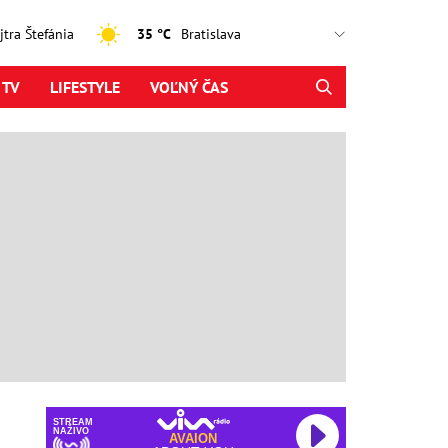
ajtra Štefánia
35 °C
 TV
LIFESTYLE
VOĽNÝ ČAS
STREAM
NAŽIVO
AVAION