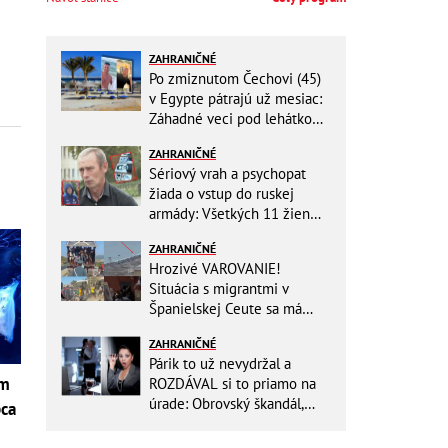
ZAHRANIČNÉ
Po zmiznutom Čechovi (45)
v Egypte pátrajú už mesiac:
Záhadné veci pod lehátkom,
stratené záznamy aj zmena
ZAHRANIČNÉ
vypovede
Sériový vrah a psychopat
žiada o vstup do ruskej
armády: Všetkých 11 žien
ZABIL rovnakým spôsobom!
ZAHRANIČNÉ
Hrozivé VAROVANIE!
Situácia s migrantmi v
Španielskej Ceute sa má
zdramatizovať: Unikol
ZAHRANIČNÉ
presný dátum druhej invázie
Párik to už nevydržal a
om
ROZDÁVAL si to priamo na
úrade: Obrovský škandál,
pca
obidvoch na mieste vyhodili