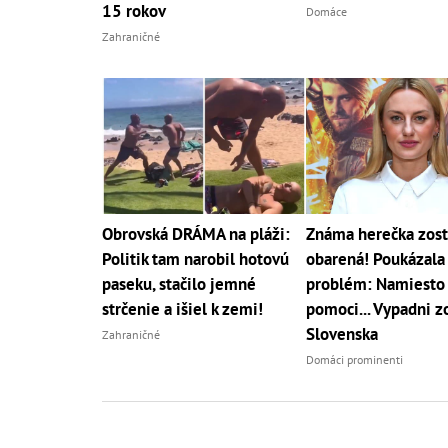
15 rokov
Domáce
Zahraničné
Obrovská DRÁMA na pláži:
Známa herečka zost
Politik tam narobil hotovú
obarená! Poukázala
paseku, stačilo jemné
problém: Namiesto
strčenie a išiel k zemi!
pomoci... Vypadni z
Slovenska
Zahraničné
Domáci prominenti