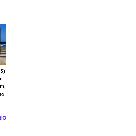
i
45)
c:
om,
na