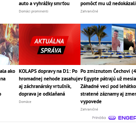
auto a vyhrážky smrťou
pomôcť mu už nedokázal
Domáci prominenti
Zahraničné
ala ako
KOLAPS dopravy na D1: Po
Po zmiznutom Čechovi (
 na
hromadnej nehode zasahuje
v Egypte pátrajú už mesia
aj záchranársky vrtuľník,
Záhadné veci pod lehátk
o
doprava je odklaňaná
stratené záznamy aj zme
vypovede
Domáce
Zahraničné