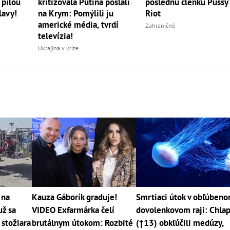
 pílou
kritizovala Putina poslali
poslednú členku Pussy
lavy!
na Krym: Pomýlili ju
Riot
americké média, tvrdí
Zahraničné
televízia!
Ukrajina v kríze
 na
Kauza Gáborík graduje!
Smrtiaci útok v obľúben
už sa
VIDEO Exfarmárka čelí
dovolenkovom raji: Chla
stožiara
brutálnym útokom: Rozbité
(†13) obkľúčili medúzy,