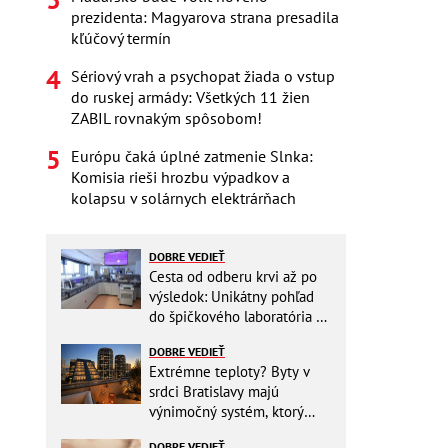
prezidenta: Magyarova strana presadila
kľúčový termín
Sériový vrah a psychopat žiada o vstup
do ruskej armády: Všetkých 11 žien
ZABIL rovnakým spôsobom!
Európu čaká úplné zatmenie Slnka:
Komisia rieši hrozbu výpadkov a
kolapsu v solárnych elektrárňach
DOBRE VEDIEŤ
Cesta od odberu krvi až po
výsledok: Unikátny pohľad
do špičkového laboratória na
Slovensku
DOBRE VEDIEŤ
Extrémne teploty? Byty v
srdci Bratislavy majú
výnimočný systém, ktorý
ešte aj šetrí náklady
DOBRE VEDIEŤ