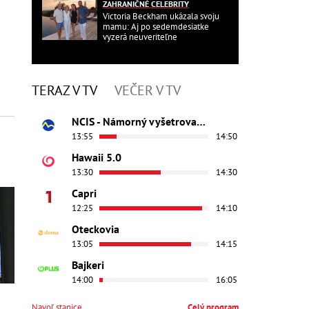
ZAHRANIČNÉ CELEBRITY
Victoria Beckham ukázala svoju
mamu: Aj po sedemdesiatke
vyzerá neuveriteľne
TERAZ V TV
VEČER V TV
NCIS - Námorný vyšetrovací úrad
13:55
14:50
Hawaii 5.0
13:30
14:30
Capri
12:25
14:10
Oteckovia
13:05
14:15
Bajkeri
14:00
16:05
Navoľ stanice
Celý program