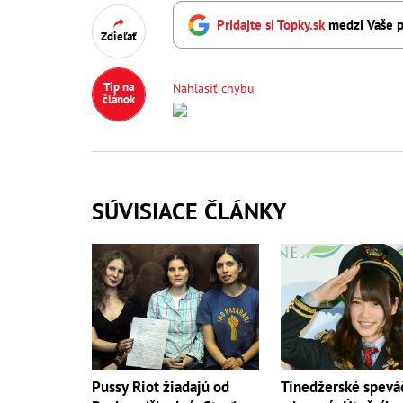
Pridajte si Topky.sk
medzi Vaše p
Zdieľať
Tip na
Nahlásiť chybu
článok
SÚVISIACE ČLÁNKY
Pussy Riot žiadajú od
Tínedžerské spevá