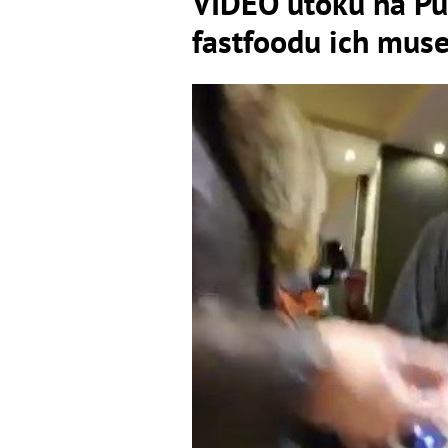
VIDEO útoku na Pu
fastfoodu ich muse