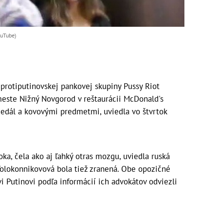
ouTube)
rotiputinovskej pankovej skupiny Pussy Riot
meste Nižný Novgorod v reštaurácii McDonald's
jedál a kovovými predmetmi, uviedla vo štvrtok
ka, čela ako aj ľahký otras mozgu, uviedla ruská
olokonnikovová bola tiež zranená. Obe opozičné
vi Putinovi podľa informácií ich advokátov odviezli