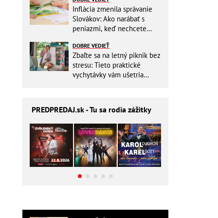
Inflácia zmenila správanie
Slovákov: Ako narábať s
peniazmi, keď nechcete
zbytočne riskovať?
DOBRE VEDIEŤ
Zbaľte sa na letný piknik bez
stresu: Tieto praktické
vychytávky vám ušetria
miesto v batohu!
PREDPREDAJ
.sk - Tu sa rodia zážitky