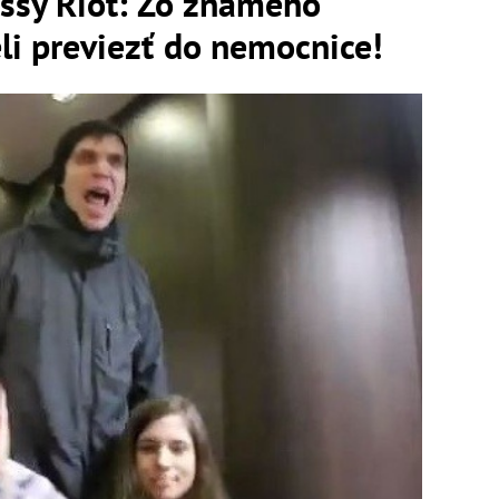
ssy Riot: Zo známeho
li previezť do nemocnice!