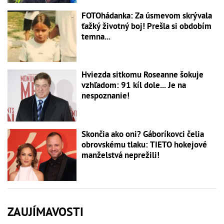
FOTOhádanka: Za úsmevom skrývala
ťažký životný boj! Prešla si obdobím
temna...
Hviezda sitkomu Roseanne šokuje
vzhľadom: 91 kíl dole... Je na
nespoznanie!
Skončia ako oni? Gáboríkovci čelia
obrovskému tlaku: TIETO hokejové
manželstvá neprežili!
ZAUJÍMAVOSTI