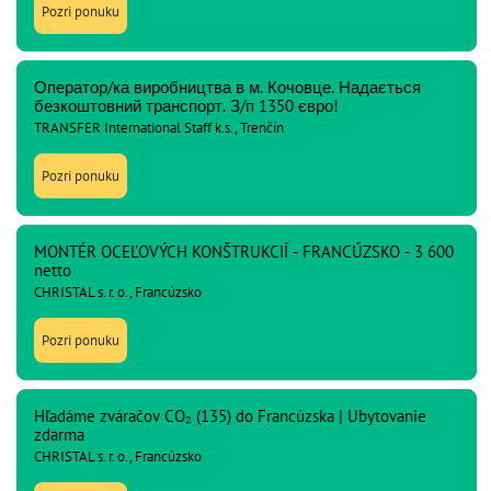
Pozri ponuku
Оператор/ка виробництва в м. Кочовце. Надається
безкоштовний транспорт. З/п 1350 євро!
TRANSFER International Staff k.s., Trenčín
Pozri ponuku
MONTÉR OCEĽOVÝCH KONŠTRUKCIÍ - FRANCÚZSKO - 3 600
netto
CHRISTAL s. r. o., Francúzsko
Pozri ponuku
Hľadáme zváračov CO₂ (135) do Francúzska | Ubytovanie
zdarma
CHRISTAL s. r. o., Francúzsko