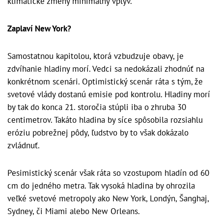
klimatické zmeny minimálny vplyv.
Zaplaví New York?
Samostatnou kapitolou, ktorá vzbudzuje obavy, je
zdvíhanie hladiny morí. Vedci sa nedokázali zhodnúť na
konkrétnom scenári. Optimistický scenár ráta s tým, že
svetové vlády dostanú emisie pod kontrolu. Hladiny morí
by tak do konca 21. storočia stúpli iba o zhruba 30
centimetrov. Takáto hladina by síce spôsobila rozsiahlu
eróziu pobrežnej pôdy, ľudstvo by to však dokázalo
zvládnuť.
Pesimistický scenár však ráta so vzostupom hladín od 60
cm do jedného metra. Tak vysoká hladina by ohrozila
veľké svetové metropoly ako New York, Londýn, Šanghaj,
Sydney, či Miami alebo New Orleans.