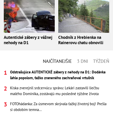
Autentické zábery z vážnej
Chodník z Hrebienka na
nehody na D1
Rainerovu chatu obnovili
NAJČÍTANEJŠIE
3 DNI
TÝŽDEŇ
Odstrašujúce AUTENTICKÉ zábery z nehody na D1: Dodávka
ľahla popolom, ťažko zraneného zachraňoval vrtuľník
Kiska zverejnil srdcervúcu správu: Lekári zastavili liečbu
malého Dominika, zostávajú mu posledné týždne života
FOTOhádanka: Za úsmevom skrývala ťažký životný boj! Prešla
si obdobím temna...