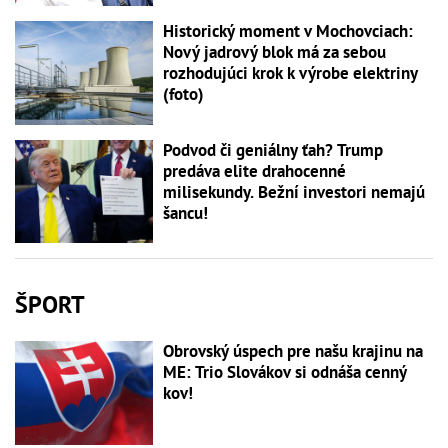
Historický moment v Mochovciach:
Nový jadrový blok má za sebou
rozhodujúci krok k výrobe elektriny
(foto)
Podvod či geniálny ťah? Trump
predáva elite drahocenné
milisekundy. Bežní investori nemajú
šancu!
ŠPORT
Obrovský úspech pre našu krajinu na
ME: Trio Slovákov si odnáša cenný
kov!