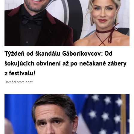
Týždeň od škandálu Gáboríkovcov: Od
šokujúcich obvinení až po nečakané zábery
z festivalu!
Domáci prominenti