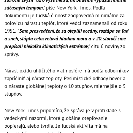
storočia zvýšiť
až o vyše metra, ak budeme vypúšťať emisie
súčasným tempom,"
píše New York Times. Podľa
dokumentu je ľudská činnosť zodpovedná minimálne za
polovicu nárastu teplôt, ktoré vedci zaznamenali od roku
1951.
"Sme presvedčení, že sa oteplili oceány, roztápa sa ľad
a sneh, stúpla celosvetová hladina mora a v 20. storočí sme
prepísali niekoľko klimatických extrémov,"
citujú noviny zo
správy.
Nárast oxidu uhličitého v atmosfére má podľa odborníkov
zapríčiniť aj nárast teploty. Pesimistické odhady hovoria
o náraste globálnej teploty o 10 stupňov, miernejšie o 5
stupňov.
New York Times pripomína, že správa je v protiklade s
vedeckými názormi, ktoré globálne otepľovanie
popierajú, alebo tvrdia, že ľudská aktivita má na