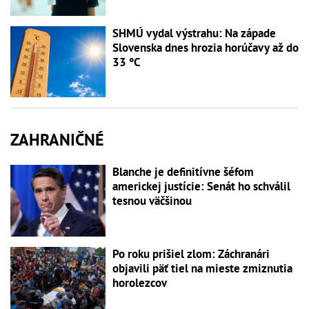
SHMÚ vydal výstrahu: Na západe
Slovenska dnes hrozia horúčavy až do
33 °C
ZAHRANIČNÉ
Blanche je definitívne šéfom
americkej justície: Senát ho schválil
tesnou väčšinou
Po roku prišiel zlom: Záchranári
objavili päť tiel na mieste zmiznutia
horolezcov