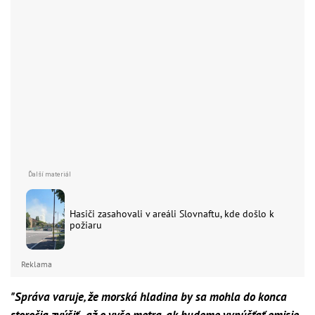
Hasiči zasahovali v areáli Slovnaftu, kde došlo k
požiaru
Reklama
"Správa varuje, že morská hladina by sa mohla do konca