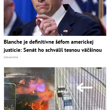
Blanche je definitívne šéfom americkej
justície: Senát ho schválil tesnou väčšinou
Zahraničné