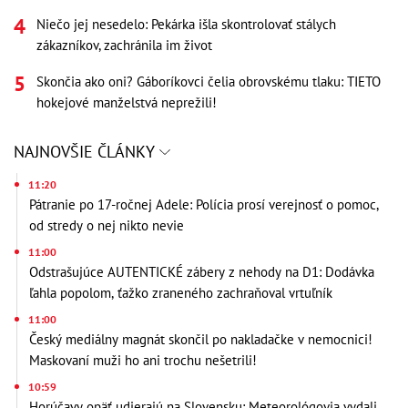
Niečo jej nesedelo: Pekárka išla skontrolovať stálych
zákazníkov, zachránila im život
Skončia ako oni? Gáboríkovci čelia obrovskému tlaku: TIETO
hokejové manželstvá neprežili!
NAJNOVŠIE ČLÁNKY
11:20
Pátranie po 17-ročnej Adele: Polícia prosí verejnosť o pomoc,
od stredy o nej nikto nevie
11:00
Odstrašujúce AUTENTICKÉ zábery z nehody na D1: Dodávka
ľahla popolom, ťažko zraneného zachraňoval vrtuľník
11:00
Český mediálny magnát skončil po nakladačke v nemocnici!
Maskovaní muži ho ani trochu nešetrili!
10:59
Horúčavy opäť udierajú na Slovensku: Meteorológovia vydali