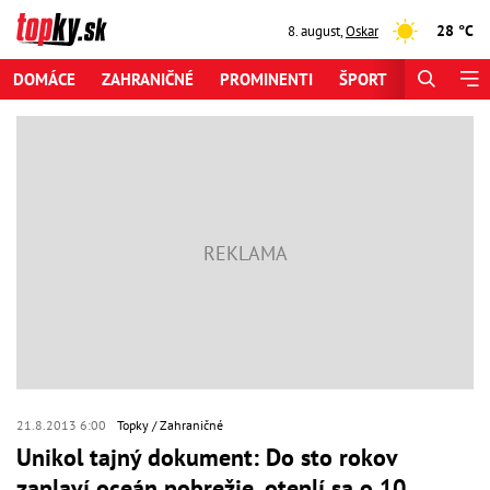
28 °C
8. august
,
Oskar
DOMÁCE
ZAHRANIČNÉ
PROMINENTI
ŠPORT
ZAUJÍMAV
21.8.2013 6:00
Topky
Zahraničné
Unikol tajný dokument: Do sto rokov
zaplaví oceán pobrežie, oteplí sa o 10