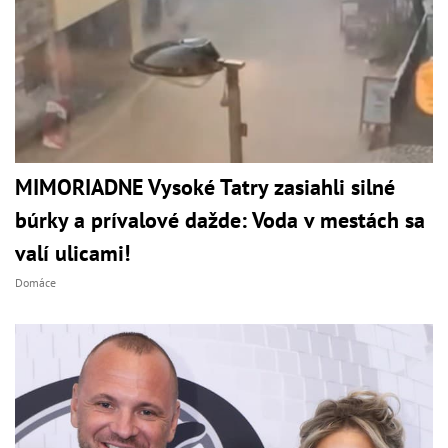
MIMORIADNE Vysoké Tatry zasiahli silné
búrky a prívalové dažde: Voda v mestách sa
valí ulicami!
Domáce