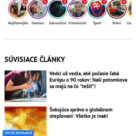
16
5
3
2
7
4
Najčítanejšie
Domáce
Zahraničné
Prominenti
Šport
Krimi
Zaují
SÚVISIACE ČLÁNKY
Vedci už vedia, aké počasie čaká
Európu o 90 rokov: Naši potomkova
sa majú na čo "tešiť"!
Šokujúca správa o globálnom
otepľovaní: Všetko je inak!
194 FB INTERAKCIÍ