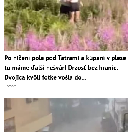
Po ničení pola pod Tatrami a kúpaní v plese
tu máme ďalší nešvár! Drzosť bez hraníc:
Dvojica kvôli fotke vošla do...
Domáce