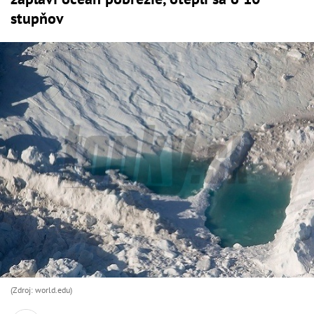
stupňov
(Zdroj: world.edu)