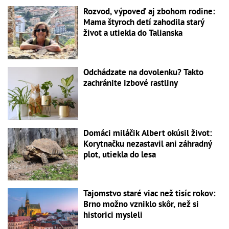
Rozvod, výpoveď aj zbohom rodine:
Mama štyroch detí zahodila starý
život a utiekla do Talianska
Odchádzate na dovolenku? Takto
zachránite izbové rastliny
Domáci miláčik Albert okúsil život:
Korytnačku nezastavil ani záhradný
plot, utiekla do lesa
Tajomstvo staré viac než tisíc rokov:
Brno možno vzniklo skôr, než si
historici mysleli