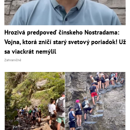
Hrozivá predpoveď čínskeho Nostradama:
Vojna, ktorá zničí starý svetový poriadok! Už
sa viackrát nemýlil
Zahraničné