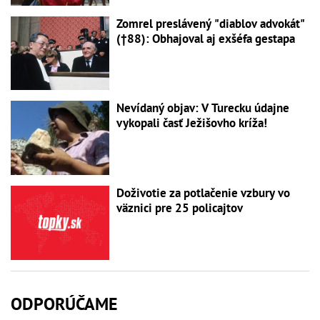
Zomrel preslávený "diablov advokát"
(†88): Obhajoval aj exšéfa gestapa
Nevídaný objav: V Turecku údajne
vykopali časť Ježišovho kríža!
Doživotie za potlačenie vzbury vo
väznici pre 25 policajtov
ODPORÚČAME