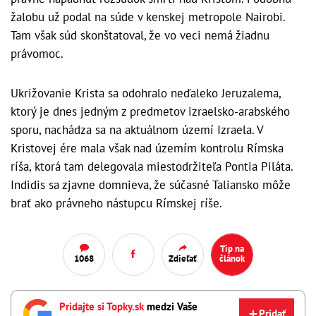
žalobu už podal na súde v kenskej metropole Nairobi.
Tam však súd skonštatoval, že vo veci nemá žiadnu
právomoc.
Ukrižovanie Krista sa odohralo neďaleko Jeruzalema,
ktorý je dnes jedným z predmetov izraelsko-arabského
sporu, nachádza sa na aktuálnom území Izraela. V
Kristovej ére mala však nad územím kontrolu Rímska
ríša, ktorá tam delegovala miestodržiteľa Pontia Piláta.
Indidis sa zjavne domnieva, že súčasné Taliansko môže
brať ako právneho nástupcu Rímskej ríše.
Tip na
1068
Zdieľať
článok
Pridajte si Topky.sk
medzi Vaše
Pridať