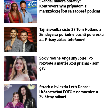
Škandál naberá obrátky:
Kontroverzným prípadom z
markizáckej šou sa zaoberá polícia!
Tajná svadba číslo 2? Tom Holland a
Zendaya sa poriadne buchli po vrecku
a... Prísny zákaz telefónov!
Šok v rodine Angeliny Jolie: Po
rozvode s manželkou priznal - som
gay!
Strach o hviezdu Let's Dance:
Hrôzostrašná FOTO z nemocnice a...
Zvláštny odkaz!