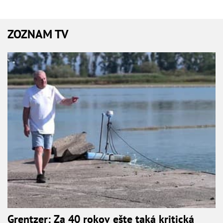
ZOZNAM TV
Grentzer: Za 40 rokov ešte taká kritická