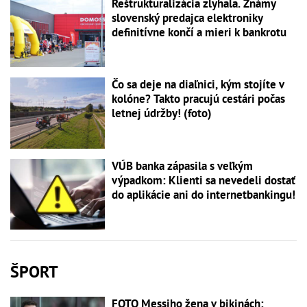
Reštrukturalizácia zlyhala. Známy
slovenský predajca elektroniky
definitívne končí a mieri k bankrotu
Čo sa deje na diaľnici, kým stojíte v
kolóne? Takto pracujú cestári počas
letnej údržby! (foto)
VÚB banka zápasila s veľkým
výpadkom: Klienti sa nevedeli dostať
do aplikácie ani do internetbankingu!
ŠPORT
FOTO Messiho žena v bikinách: