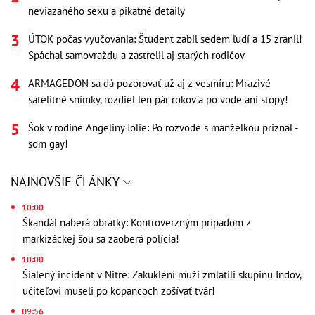
neviazaného sexu a pikatné detaily
ÚTOK počas vyučovania: Študent zabil sedem ľudí a 15 zranil!
Spáchal samovraždu a zastrelil aj starých rodičov
ARMAGEDON sa dá pozorovať už aj z vesmíru: Mrazivé
satelitné snímky, rozdiel len pár rokov a po vode ani stopy!
Šok v rodine Angeliny Jolie: Po rozvode s manželkou priznal -
som gay!
NAJNOVŠIE ČLÁNKY
10:00
Škandál naberá obrátky: Kontroverzným prípadom z
markizáckej šou sa zaoberá polícia!
10:00
Šialený incident v Nitre: Zakuklení muži zmlátili skupinu Indov,
učiteľovi museli po kopancoch zošívať tvár!
09:56