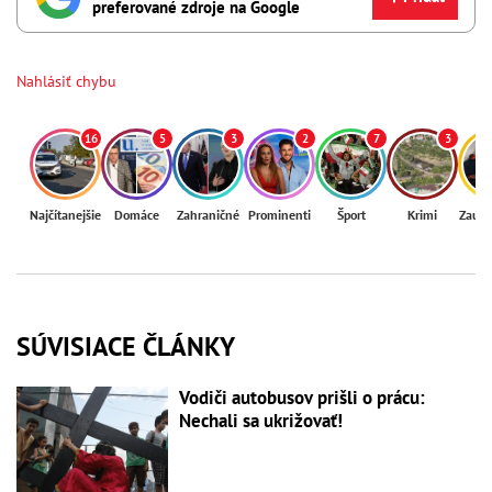
preferované zdroje na Google
Nahlásiť chybu
16
5
3
2
7
3
Najčítanejšie
Domáce
Zahraničné
Prominenti
Šport
Krimi
Zaují
SÚVISIACE ČLÁNKY
Vodiči autobusov prišli o prácu:
Nechali sa ukrižovať!