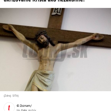
(Zdroj: SITA)
© Zoznam/
Ho,
Foto
: Archív