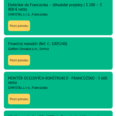
Elektrikár do Francúzska – dlhodobé projekty | 3 200 – 3
800 € netto
CHRISTAL s. r. o., Francúzsko
Pozri ponuku
Finančný manažér (Ref. č.: 1005240)
Grafton Slovakia s.r.o., Senica
Pozri ponuku
MONTÉR OCEĽOVÝCH KONŠTRUKCIÍ - FRANCÚZSKO - 3 600
netto
CHRISTAL s. r. o., Francúzsko
Pozri ponuku