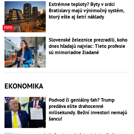
Extrémne teploty? Byty v srdci
Bratislavy majú výnimočný systém,
ktorý ešte aj šetrí náklady
FOTO
Slovenské železnice prezradili, koho
dnes hľadajú najviac: Tieto profesie
sú mimoriadne žiadané
EKONOMIKA
Podvod či geniálny ťah? Trump
predáva elite drahocenné
milisekundy. Bežní investori nemajú
šancu!