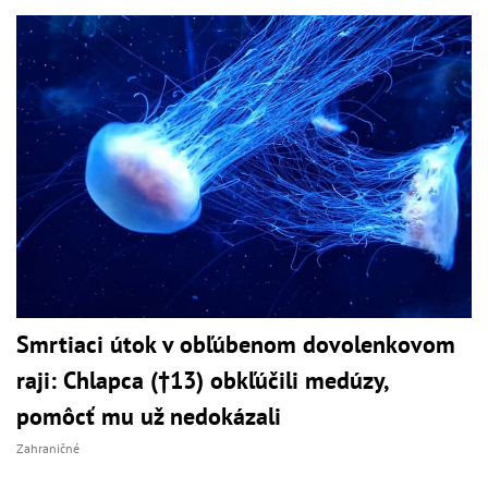
Smrtiaci útok v obľúbenom dovolenkovom
raji: Chlapca (†13) obkľúčili medúzy,
pomôcť mu už nedokázali
Zahraničné