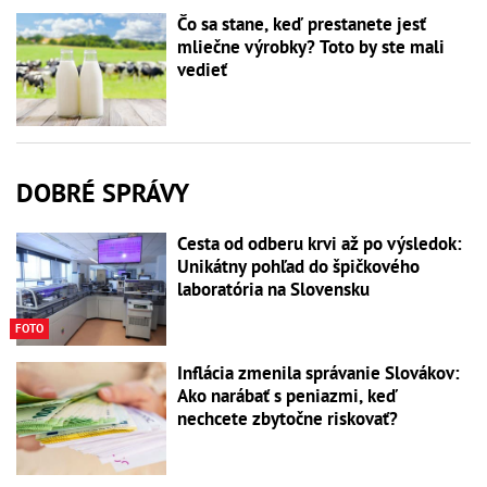
Čo sa stane, keď prestanete jesť
mliečne výrobky? Toto by ste mali
vedieť
DOBRÉ SPRÁVY
Cesta od odberu krvi až po výsledok:
Unikátny pohľad do špičkového
laboratória na Slovensku
FOTO
Inflácia zmenila správanie Slovákov:
Ako narábať s peniazmi, keď
nechcete zbytočne riskovať?