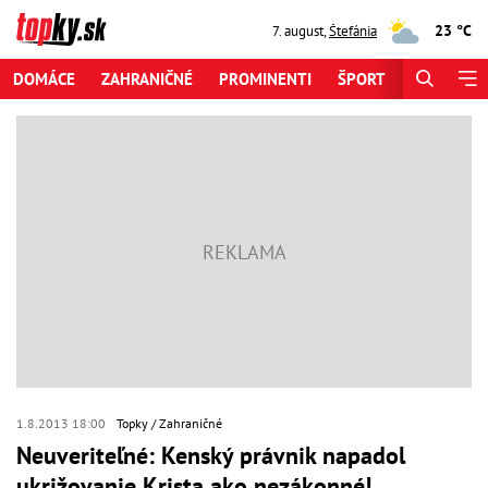
23 °C
7. august
,
Štefánia
DOMÁCE
ZAHRANIČNÉ
PROMINENTI
ŠPORT
ZAUJÍMAV
1.8.2013 18:00
Topky
Zahraničné
Neuveriteľné: Kenský právnik napadol
ukrižovanie Krista ako nezákonné!