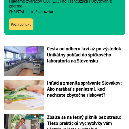
Hľadáme zváračov CO₂ (135) do Francúzska | Ubytovanie
zdarma
CHRISTAL s. r. o., Francúzsko
Pozri ponuku
Cesta od odberu krvi až po výsledok:
Unikátny pohľad do špičkového
laboratória na Slovensku
Inflácia zmenila správanie Slovákov:
Ako narábať s peniazmi, keď
nechcete zbytočne riskovať?
Zbaľte sa na letný piknik bez stresu:
Tieto praktické vychytávky vám