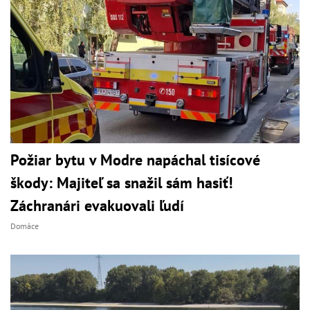
Požiar bytu v Modre napáchal tisícové
škody: Majiteľ sa snažil sám hasiť!
Záchranári evakuovali ľudí
Domáce