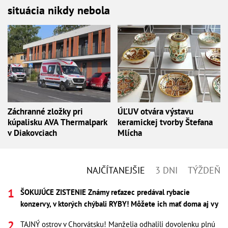
situácia nikdy nebola
Záchranné zložky pri
ÚĽUV otvára výstavu
kúpalisku AVA Thermalpark
keramickej tvorby Štefana
v Diakovciach
Mlícha
NAJČÍTANEJŠIE
3 DNI
TÝŽDEŇ
ŠOKUJÚCE ZISTENIE Známy reťazec predával rybacie
konzervy, v ktorých chýbali RYBY! Môžete ich mať doma aj vy
TAJNÝ ostrov v Chorvátsku! Manželia odhalili dovolenku plnú