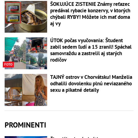
ŠOKUJÚCE ZISTENIE Známy reťazec
predával rybacie konzervy, v ktorých
chýbali RYBY! Môžete ich mať doma
aj vy
ÚTOK počas vyučovania: Študent
zabil sedem ľudí a 15 zranil! Spáchal
samovraždu a zastrelil aj starých
rodičov
FOTO
TAJNÝ ostrov v Chorvátsku! Manželia
odhalili dovolenku plnú neviazaného
sexu a pikatné detaily
PROMINENTI