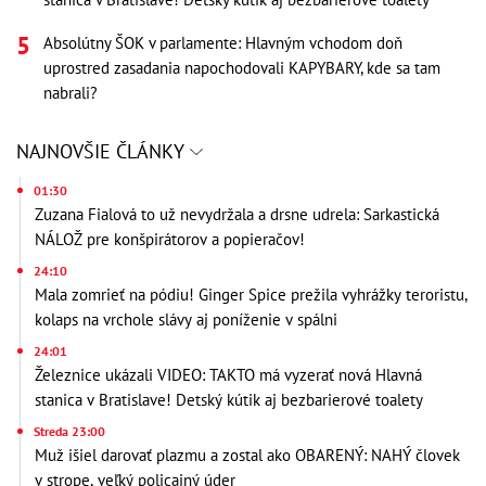
Absolútny ŠOK v parlamente: Hlavným vchodom doň
uprostred zasadania napochodovali KAPYBARY, kde sa tam
nabrali?
NAJNOVŠIE ČLÁNKY
01:30
Zuzana Fialová to už nevydržala a drsne udrela: Sarkastická
NÁLOŽ pre konšpirátorov a popieračov!
24:10
Mala zomrieť na pódiu! Ginger Spice prežila vyhrážky teroristu,
kolaps na vrchole slávy aj poníženie v spálni
24:01
Železnice ukázali VIDEO: TAKTO má vyzerať nová Hlavná
stanica v Bratislave! Detský kútik aj bezbarierové toalety
Streda 23:00
Muž išiel darovať plazmu a zostal ako OBARENÝ: NAHÝ človek
v strope, veľký policajný úder