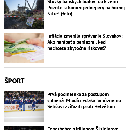
Stovky banských budov idú k zemi:
Pozrite si koniec jednej éry na hornej
Nitre! (foto)
Inflácia zmenila správanie Slovákov:
Ako narábať s peniazmi, keď
nechcete zbytočne riskovať?
ŠPORT
Prvá podmienka za postupom
splnená: Mladíci vďaka famóznemu
Seličovi zvíťazili proti Helvétom
Fenerbahce s Milanom Škriniarom