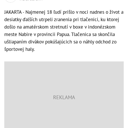
JAKARTA - Najmenej 18 ľudí prišlo v noci nadnes o život a
desiatky ďalších utrpeli zranenia pri tlačenici, ku ktorej
došlo na amatérskom stretnutí v boxe v indonézskom
meste Nabire v provincii Papua. Tlačenica sa skončila
ušliapaním divákov pokúšajúcich sa o náhly odchod zo
športovej haly.