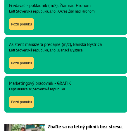
Predavač - pokladník (m/ž), Žiar nad Hronom
Lidl Slovenská republika, s.r.o., Okres Žiar nad Hronom
Pozri ponuku
Asistent manažéra predajne (m/ž), Banská Bystrica
Lidl Slovenská republika, s.r.o., Banská Bystrica
Pozri ponuku
Marketingový pracovník - GRAFIK
LepsiaPraca.sk, Slovenská republika
Pozri ponuku
Zbaľte sa na letný piknik bez stresu: