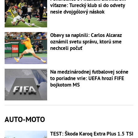
víťazne: Turecký klub si do odvety
nesie dvojgólový náskok
Obavy sa naplnili: Carlos Alcaraz
oznámil svetu správu, ktorú sme
nechceli počuť
Na medzinárodnej futbalovej scéne
to poriadne vrie: UEFA hrozí FIFE
bojkotom MS
AUTO-MOTO
TEST: Škoda Karoq Extra Plus 1.5 TSI