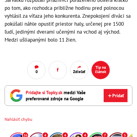
Šarvátku rozpútali priaznivci porazeného boxera krátko
po tom, ako rozhodca približne hodinu pred polnocou
vyhlásil za víťaza jeho konkurenta. Znepokojení diváci sa
pokúšali náhle opustiť priestor haly, určenej pre 1500
ľudí, jedinými dverami učenými na vchod aj východ.
Medzi ušliapanými bolo 11 žien.
Tip na
0
Zdieľať
článok
Pridajte si Topky.sk
medzi Vaše
Pridať
preferované zdroje na Google
Nahlásiť chybu
16
4
4
4
7
5