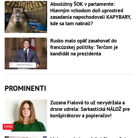
Absolútny ŠOK v parlamente:
Hlavným vchodom doň uprostred
zasadania napochodovali KAPYBARY,
kde sa tam nabrali?
Rusko malo opäť zasahovať do
francúzskej politiky: Terčom je
kandidát na prezidenta
PROMINENTI
Zuzana Fialová to už nevydržala a
drsne udrela: Sarkastická NÁLOŽ pre
konšpirátorov a popieračov!
FOTO