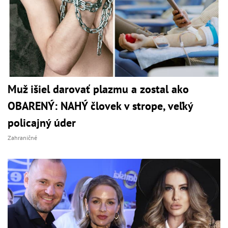
Muž išiel darovať plazmu a zostal ako
OBARENÝ: NAHÝ človek v strope, veľký
policajný úder
Zahraničné