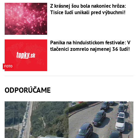
Z krásnej šou bola nakoniec hrôza:
Tisíce ľudí unikali pred výbuchmi!
Panika na hinduistickom festivale: V
tlačenici zomrelo najmenej 36 ľudí!
FOTO
ODPORÚČAME