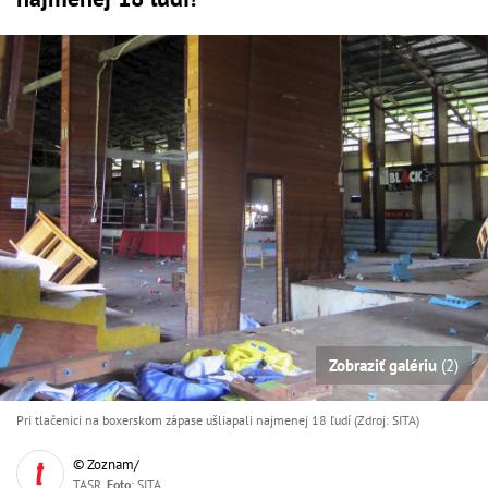
Zobraziť galériu
(2)
Pri tlačenici na boxerskom zápase ušliapali najmenej 18 ľudí (Zdroj: SITA)
© Zoznam/
TASR,
Foto
: SITA