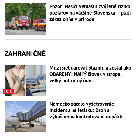
Pozor: Hasiči vyhlásili zvýšené riziko
požiarov na väčšine Slovenska – platí
zákaz ohňa v prírode
ZAHRANIČNÉ
Muž išiel darovať plazmu a zostal ako
OBARENÝ: NAHÝ človek v strope,
veľký policajný úder
FOTO
Nemecko začalo vyšetrovanie
incidentu na letisku: Dron s
výbušninou kontrolovane odpálili