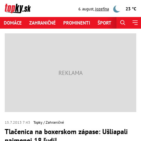
23 °C
6. august
,
Jozefína
DOMÁCE
ZAHRANIČNÉ
PROMINENTI
ŠPORT
ZAUJÍMAV
15.7.2013 7:43
Topky
Zahraničné
Tlačenica na boxerskom zápase: Ušliapali
najmenej 18 ľudí!