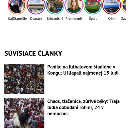
Najčítanejšie
Domáce
Zahraničné
Prominenti
Šport
Krimi
Zaují
SÚVISIACE ČLÁNKY
Panike na futbalovom štadióne v
Kongu: Ušliapali najmenej 15 ľudí
Chaos, tlačenica, zúrivé býky: Traja
ľudia dobodaní rohmi, 24 v
nemocnici