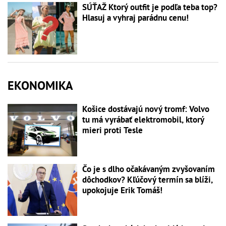
SÚŤAŽ Ktorý outfit je podľa teba top?
Hlasuj a vyhraj parádnu cenu!
EKONOMIKA
Košice dostávajú nový tromf: Volvo
tu má vyrábať elektromobil, ktorý
mieri proti Tesle
Čo je s dlho očakávaným zvyšovaním
dôchodkov? Kľúčový termín sa blíži,
upokojuje Erik Tomáš!