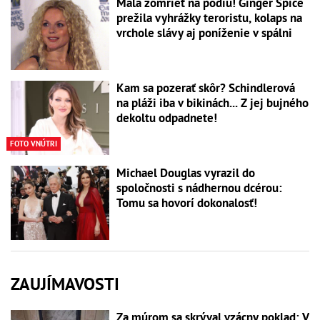
Mala zomrieť na pódiu! Ginger Spice
prežila vyhrážky teroristu, kolaps na
vrchole slávy aj poníženie v spálni
Kam sa pozerať skôr? Schindlerová
na pláži iba v bikinách... Z jej bujného
dekoltu odpadnete!
FOTO VNÚTRI
Michael Douglas vyrazil do
spoločnosti s nádhernou dcérou:
Tomu sa hovorí dokonalosť!
ZAUJÍMAVOSTI
Za múrom sa skrýval vzácny poklad: V