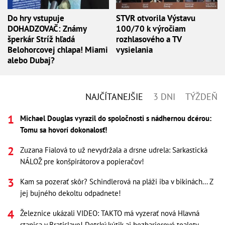
Do hry vstupuje
STVR otvorila Výstavu
DOHADZOVAČ: Známy
100/70 k výročiam
šperkár Stríž hľadá
rozhlasového a TV
Belohorcovej chlapa! Miami
vysielania
alebo Dubaj?
NAJČÍTANEJŠIE
3 DNI
TÝŽDEŇ
Michael Douglas vyrazil do spoločnosti s nádhernou dcérou:
Tomu sa hovorí dokonalosť!
Zuzana Fialová to už nevydržala a drsne udrela: Sarkastická
NÁLOŽ pre konšpirátorov a popieračov!
Kam sa pozerať skôr? Schindlerová na pláži iba v bikinách... Z
jej bujného dekoltu odpadnete!
Železnice ukázali VIDEO: TAKTO má vyzerať nová Hlavná
stanica v Bratislave! Detský kútik aj bezbarierové toalety