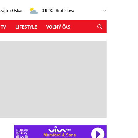
, zajtra Oskar
25 °C
 TV
LIFESTYLE
VOĽNÝ ČAS
STREAM
NAŽIVO
Olivia Rodrigo