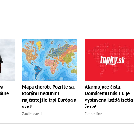
vá
Mapa chorôb: Pozrite sa,
Alarmujúce čísla:
válne
ktorými neduhmi
Domácemu násiliu je
najčastejšie trpí Európa a
vystavená každá tretia
svet!
žena!
Zaujímavosti
Zahraničné