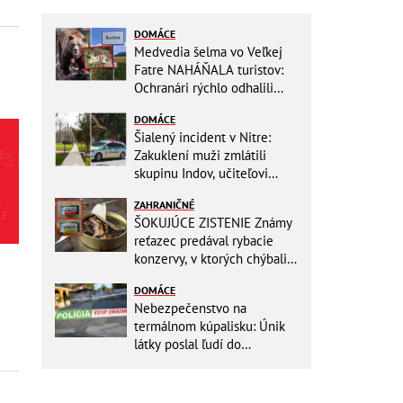
DOMÁCE
Medvedia šelma vo Veľkej
Fatre NAHÁŇALA turistov:
Ochranári rýchlo odhalili
dôvod, prišlo POKARHANIE!
DOMÁCE
Šialený incident v Nitre:
Zakuklení muži zmlátili
skupinu Indov, učiteľovi
museli po kopancoch zošívať
ZAHRANIČNÉ
tvár!
ŠOKUJÚCE ZISTENIE Známy
reťazec predával rybacie
konzervy, v ktorých chýbali
RYBY! Môžete ich mať doma
DOMÁCE
aj vy
Nebezpečenstvo na
termálnom kúpalisku: Únik
látky poslal ľudí do
NEMOCNICE! Polícia spúšťa
vyšetrovanie