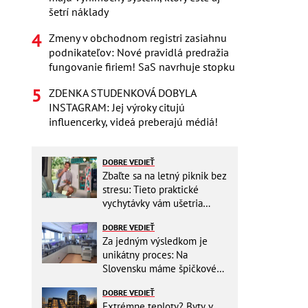
šetrí náklady
Zmeny v obchodnom registri zasiahnu
podnikateľov: Nové pravidlá predražia
fungovanie firiem! SaS navrhuje stopku
ZDENKA STUDENKOVÁ DOBYLA
INSTAGRAM: Jej výroky citujú
influencerky, videá preberajú médiá!
DOBRE VEDIEŤ
Zbaľte sa na letný piknik bez
stresu: Tieto praktické
vychytávky vám ušetria
miesto v batohu!
DOBRE VEDIEŤ
Za jedným výsledkom je
unikátny proces: Na
Slovensku máme špičkové
pracovisko
DOBRE VEDIEŤ
Extrémne teploty? Byty v