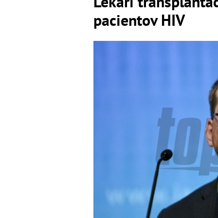
Lekári transplantá
pacientov HIV