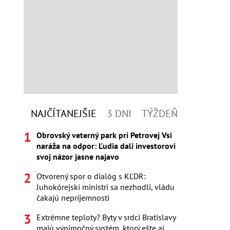
NAJČÍTANEJŠIE
3 DNI
TÝŽDEŇ
Obrovský veterný park pri Petrovej Vsi
naráža na odpor: Ľudia dali investorovi
svoj názor jasne najavo
Otvorený spor o dialóg s KĽDR:
Juhokórejskí ministri sa nezhodli, vládu
čakajú nepríjemnosti
Extrémne teploty? Byty v srdci Bratislavy
majú výnimočný systém, ktorý ešte aj