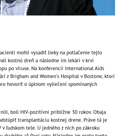
cienti mohli vysadiť lieky na potlačenie tejto
ali kostnú dreň a následne im lekári v krvi
u po víruse. Na konferencii International Aids
kári z Brigham and Women's Hospital v Bostone, ktorí
skoro hovoriť o úplnom vyliečení spomínaných
li, boli HIV-pozitívni približne 30 rokov. Obaja
dstúpiť transplantáciu kostnej drene. Práve tá je
 v ľudskom tele. U jedného z nich po zákroku
 u druhého až štyri roky. Následne im preto tento