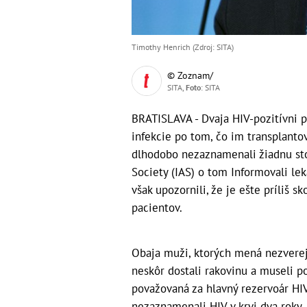
Timothy Henrich (Zdroj: SITA)
© Zoznam/
SITA,
Foto
: SITA
BRATISLAVA - Dvaja HIV-pozitívni pa
infekcie po tom, čo im transplantov
dlhodobo nezaznamenali žiadnu stop
Society (IAS) o tom Informovali le
však upozornili, že je ešte príliš 
pacientov.
Obaja muži, ktorých mená nezverejni
neskôr dostali rakovinu a museli po
považovaná za hlavný rezervoár HIV
nezaznamenali HIV v krvi dva roky,