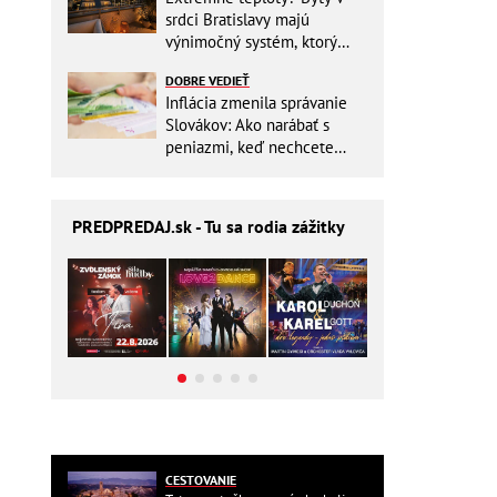
srdci Bratislavy majú
výnimočný systém, ktorý
ešte aj šetrí náklady
DOBRE VEDIEŤ
Inflácia zmenila správanie
Slovákov: Ako narábať s
peniazmi, keď nechcete
zbytočne riskovať?
PREDPREDAJ
.sk - Tu sa rodia zážitky
CESTOVANIE