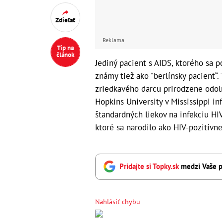
Zdieľať
Reklama
Tip na
článok
Jediný pacient s AIDS, ktorého sa p
známy tiež ako "berlínsky pacient“.
zriedkavého darcu prirodzene odoln
Hopkins University v Mississippi i
štandardných liekov na infekciu HI
ktoré sa narodilo ako HIV-pozitívne
Pridajte si Topky.sk
medzi Vaše p
Nahlásiť chybu