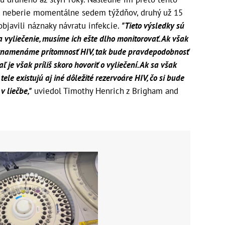
ich neberie momentálne sedem týždňov, druhý už 15
objavili náznaky návratu infekcie.
"Tieto výsledky sú
a vyliečenie, musíme ich ešte dlho monitorovať. Ak však
aznamenáme prítomnosť HIV, tak bude pravdepodobnosť
 je však príliš skoro hovoriť o vyliečení. Ak sa však
tele existujú aj iné dôležité rezervoáre HIV, čo si bude
v liečbe,"
uviedol Timothy Henrich z Brigham and