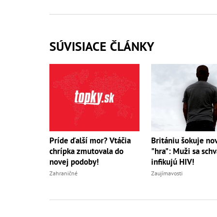
SÚVISIACE ČLÁNKY
Príde ďalší mor? Vtáčia
Britániu šokuje no
chrípka zmutovala do
"hra": Muži sa sch
novej podoby!
infikujú HIV!
Zahraničné
Zaujímavosti