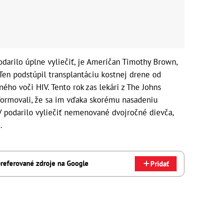
odarilo úplne vyliečiť, je Američan Timothy Brown,
 Ten podstúpil transplantáciu kostnej drene od
ého voči HIV. Tento rok zas lekári z The Johns
nformovali, že sa im vďaka skorému nasadeniu
V podarilo vyliečiť nemenované dvojročné dievča,
.
referované zdroje na Google
Pridať