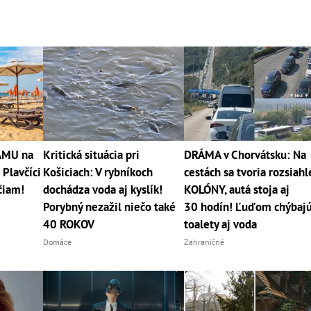
RÁMU na
Kritická situácia pri
DRÁMA v Chorvátsku: Na
 Plavčíci
Košiciach: V rybníkoch
cestách sa tvoria rozsiahl
čiam!
dochádza voda aj kyslík!
KOLÓNY, autá stoja aj
Porybný nezažil niečo také
30 hodín! Ľuďom chýbaj
40 ROKOV
toalety aj voda
Domáce
Zahraničné