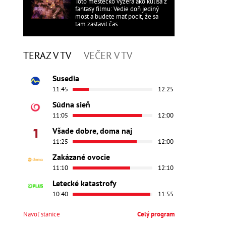
Toto mestečko vyzerá ako kulisa z
fantasy filmu: Vedie doň jediný
most a budete mať pocit, že sa
tam zastavil čas
TERAZ V TV
VEČER V TV
Susedia
11:45
12:25
Súdna sieň
11:05
12:00
Všade dobre, doma naj
11:25
12:00
Zakázané ovocie
11:10
12:10
Letecké katastrofy
10:40
11:55
Navoľ stanice
Celý program