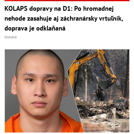
KOLAPS dopravy na D1: Po hromadnej
nehode zasahuje aj záchranársky vrtuľník,
doprava je odklaňaná
Domáce