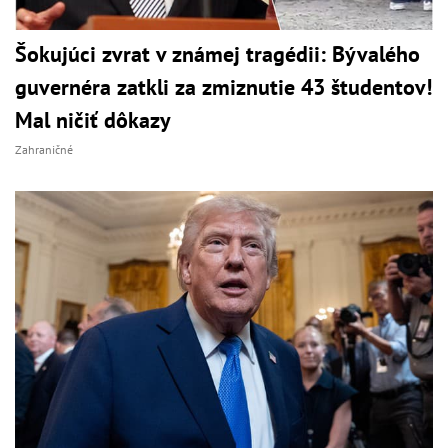
Šokujúci zvrat v známej tragédii: Bývalého
guvernéra zatkli za zmiznutie 43 študentov!
Mal ničiť dôkazy
Zahraničné