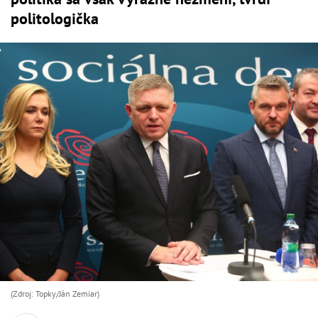
politologička
(Zdroj: Topky/Ján Zemiar)