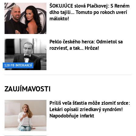
ŠOKUJÚCE slová Plačkovej: S Reném
dlho tajili... Tomuto po rokoch uverí
málokto!
Peklo českého herca: Odmietol sa
rozviesť, a tak... Hrôza!
128 FB INTERAKCIÍ
ZAUJÍMAVOSTI
Príliš veľa šťastia môže zlomiť srdce:
Lekári opísali zriedkavý syndróm!
Napodobňuje infarkt