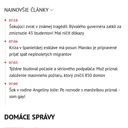
NAJNOVŠIE ČLÁNKY
07:18
Šokujúci zvrat v známej tragédii: Bývalého guvernéra zatkli za
zmiznutie 43 študentov! Mal ničiť dôkazy
07:06
Kríza v španielskej exkláve má posun: Maroko je pripravené
prijať späť neplnoletých migrantov
07:03
Týždne študoval počasie a sériového podpaľača: Muž priznal
založenie masívneho požiaru, ktorý zničil 850 domov
07:00
Šok v rodine Angeliny Jolie: Po rozvode s manželkou priznal -
som gay!
DOMÁCE SPRÁVY