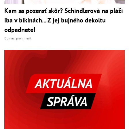
Kam sa pozerať skôr? Schindlerová na pláži
iba v bikinách... Z jej bujného dekoltu
odpadnete!
Domáci prominenti