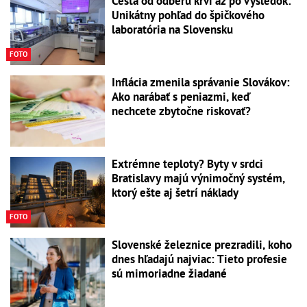
Cesta od odberu krvi až po výsledok:
Unikátny pohľad do špičkového
laboratória na Slovensku
FOTO
Inflácia zmenila správanie Slovákov:
Ako narábať s peniazmi, keď
nechcete zbytočne riskovať?
Extrémne teploty? Byty v srdci
Bratislavy majú výnimočný systém,
ktorý ešte aj šetrí náklady
FOTO
Slovenské železnice prezradili, koho
dnes hľadajú najviac: Tieto profesie
sú mimoriadne žiadané