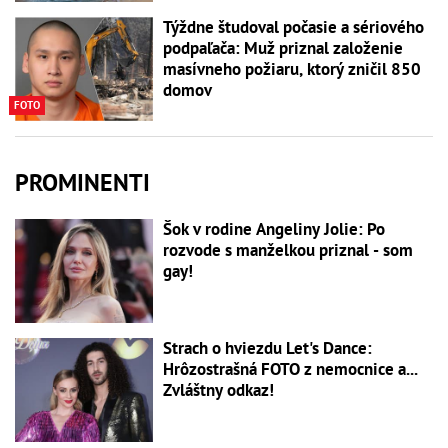
Týždne študoval počasie a sériového
podpaľača: Muž priznal založenie
masívneho požiaru, ktorý zničil 850
domov
FOTO
PROMINENTI
Šok v rodine Angeliny Jolie: Po
rozvode s manželkou priznal - som
gay!
Strach o hviezdu Let's Dance:
Hrôzostrašná FOTO z nemocnice a...
Zvláštny odkaz!