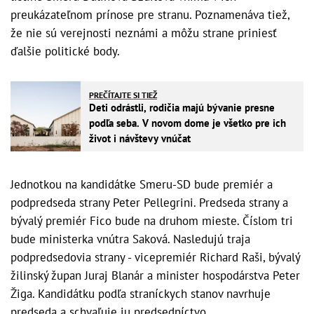
preukázateľnom prínose pre stranu. Poznamenáva tiež,
že nie sú verejnosti neznámi a môžu strane priniesť
ďalšie politické body.
PREČÍTAJTE SI TIEŽ
Deti odrástli, rodičia majú bývanie presne
podľa seba. V novom dome je všetko pre ich
život i návštevy vnúčat
Jednotkou na kandidátke Smeru-SD bude premiér a
podpredseda strany Peter Pellegrini. Predseda strany a
bývalý premiér Fico bude na druhom mieste. Číslom tri
bude ministerka vnútra Saková. Nasledujú traja
podpredsedovia strany - vicepremiér Richard Raši, bývalý
žilinský župan Juraj Blanár a minister hospodárstva Peter
Žiga. Kandidátku podľa straníckych stanov navrhuje
predseda a schvaľuje ju predsedníctvo.