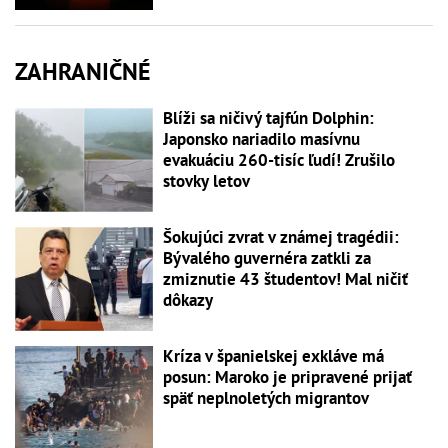
ZAHRANIČNÉ
Blíži sa ničivý tajfún Dolphin:
Japonsko nariadilo masívnu
evakuáciu 260-tisíc ľudí! Zrušilo
stovky letov
Šokujúci zvrat v známej tragédii:
Bývalého guvernéra zatkli za
zmiznutie 43 študentov! Mal ničiť
dôkazy
Kríza v španielskej exkláve má
posun: Maroko je pripravené prijať
späť neplnoletých migrantov