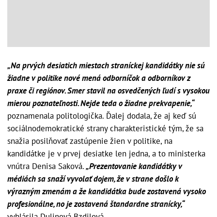
„Na prvých desiatich miestach straníckej kandidátky nie sú
žiadne v politike nové mená odborníčok a odborníkov z
praxe či regiónov. Smer stavil na osvedčených ľudí s vysokou
mierou poznateľnosti. Nejde teda o žiadne prekvapenie,“
poznamenala politologička. Ďalej dodala, že aj keď sú
sociálnodemokratické strany charakteristické tým, že sa
snažia posilňovať zastúpenie žien v politike, na
kandidátke je v prvej desiatke len jedna, a to ministerka
vnútra Denisa Saková.
„Prezentovanie kandidátky v
médiách sa snaží vyvolať dojem, že v strane došlo k
výrazným zmenám a že kandidátka bude zostavená vysoko
profesionálne, no je zostavená štandardne stranícky,“
vyhlásila Dulinová Bzdilová.