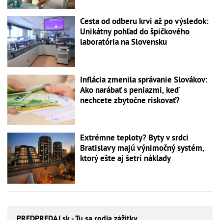
Cesta od odberu krvi až po výsledok:
Unikátny pohľad do špičkového
laboratória na Slovensku
Inflácia zmenila správanie Slovákov:
Ako narábať s peniazmi, keď
nechcete zbytočne riskovať?
Extrémne teploty? Byty v srdci
Bratislavy majú výnimočný systém,
ktorý ešte aj šetrí náklady
PREDPREDAJ
.sk - Tu sa rodia zážitky