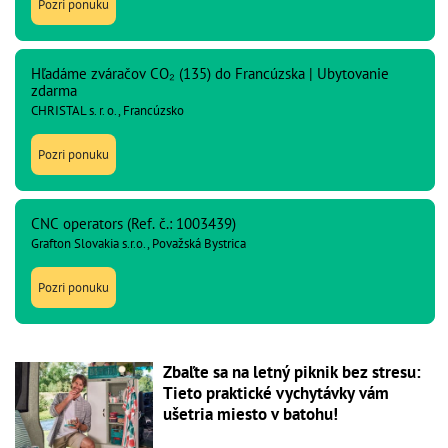
Pozri ponuku
Hľadáme zváračov CO₂ (135) do Francúzska | Ubytovanie
zdarma
CHRISTAL s. r. o., Francúzsko
Pozri ponuku
CNC operators (Ref. č.: 1003439)
Grafton Slovakia s.r.o., Považská Bystrica
Pozri ponuku
Zbaľte sa na letný piknik bez stresu:
Tieto praktické vychytávky vám
ušetria miesto v batohu!