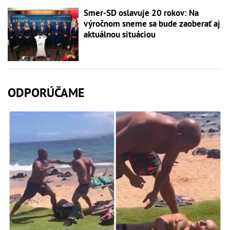
Smer-SD oslavuje 20 rokov: Na
výročnom sneme sa bude zaoberať aj
aktuálnou situáciou
ODPORÚČAME