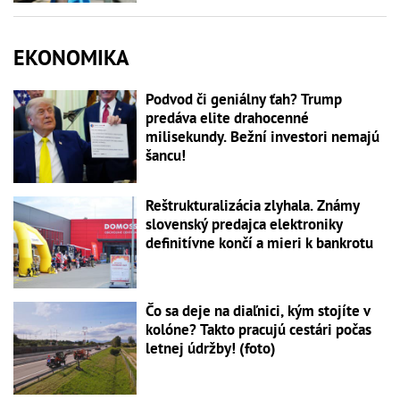
EKONOMIKA
Podvod či geniálny ťah? Trump
predáva elite drahocenné
milisekundy. Bežní investori nemajú
šancu!
Reštrukturalizácia zlyhala. Známy
slovenský predajca elektroniky
definitívne končí a mieri k bankrotu
Čo sa deje na diaľnici, kým stojíte v
kolóne? Takto pracujú cestári počas
letnej údržby! (foto)