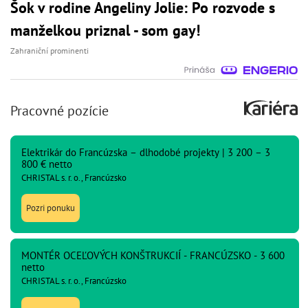
Šok v rodine Angeliny Jolie: Po rozvode s
manželkou priznal - som gay!
Zahraniční prominenti
Pracovné pozície
Elektrikár do Francúzska – dlhodobé projekty | 3 200 – 3
800 € netto
CHRISTAL s. r. o., Francúzsko
Pozri ponuku
MONTÉR OCEĽOVÝCH KONŠTRUKCIÍ - FRANCÚZSKO - 3 600
netto
CHRISTAL s. r. o., Francúzsko