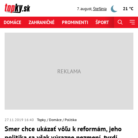
21 °C
7. august
,
Štefánia
DOMÁCE
ZAHRANIČNÉ
PROMINENTI
ŠPORT
ZAUJÍMAV
27.11.2019 16:40
Topky
Domáce
Politika
Smer chce ukázať vôľu k reformám, jeho
politika sa však výrazne nezmení, tvrdí