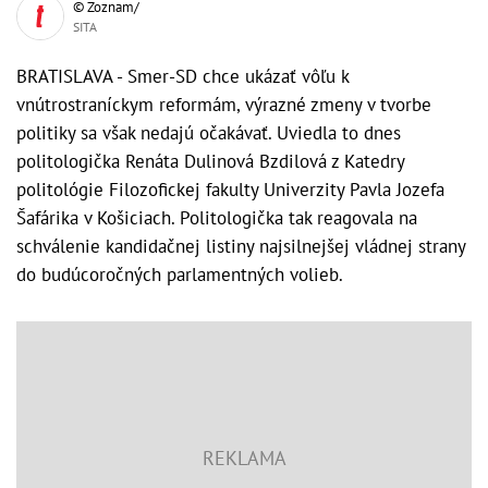
© Zoznam/
SITA
BRATISLAVA - Smer-SD chce ukázať vôľu k
vnútrostraníckym reformám, výrazné zmeny v tvorbe
politiky sa však nedajú očakávať. Uviedla to dnes
politologička Renáta Dulinová Bzdilová z Katedry
politológie Filozofickej fakulty Univerzity Pavla Jozefa
Šafárika v Košiciach. Politologička tak reagovala na
schválenie kandidačnej listiny najsilnejšej vládnej strany
do budúcoročných parlamentných volieb.