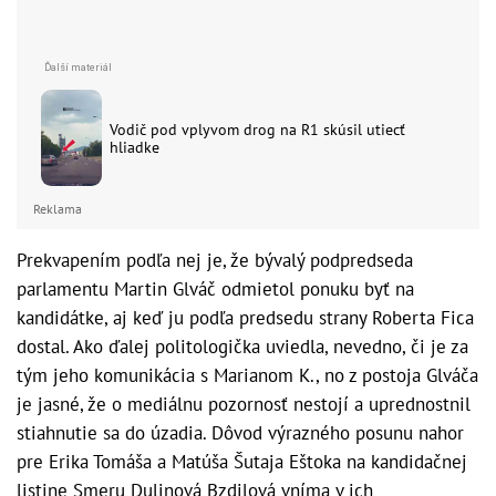
Vodič pod vplyvom drog na R1 skúsil utiecť
hliadke
Reklama
Prekvapením podľa nej je, že bývalý podpredseda
parlamentu Martin Glváč odmietol ponuku byť na
kandidátke, aj keď ju podľa predsedu strany Roberta Fica
dostal. Ako ďalej politologička uviedla, nevedno, či je za
tým jeho komunikácia s Marianom K., no z postoja Glváča
je jasné, že o mediálnu pozornosť nestojí a uprednostnil
stiahnutie sa do úzadia. Dôvod výrazného posunu nahor
pre Erika Tomáša a Matúša Šutaja Eštoka na kandidačnej
listine Smeru Dulinová Bzdilová vníma v ich