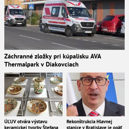
Záchranné zložky pri kúpalisku AVA
Thermalpark v Diakovciach
ÚĽUV otvára výstavu
Rekonštrukcia Hlavnej
keramickej tvorby Štefana
stanice v Bratislave je opäť