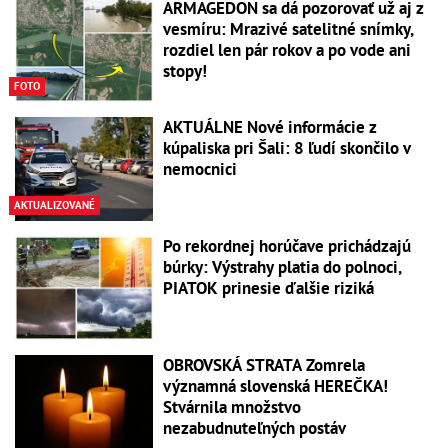
ARMAGEDON sa dá pozorovať už aj z
vesmíru: Mrazivé satelitné snímky,
rozdiel len pár rokov a po vode ani
stopy!
FOTO
AKTUÁLNE Nové informácie z
kúpaliska pri Šali: 8 ľudí skončilo v
nemocnici
AKTUALIZOVANÉ
Po rekordnej horúčave prichádzajú
búrky: Výstrahy platia do polnoci,
PIATOK prinesie ďalšie riziká
OBROVSKÁ STRATA Zomrela
významná slovenská HEREČKA!
Stvárnila množstvo
nezabudnuteľných postáv