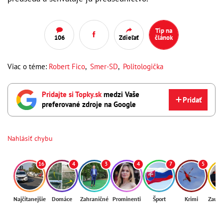
Tip na
106
Zdieľať
článok
Viac o téme:
Robert Fico
,
Smer-SD
,
Politologička
Pridajte si Topky.sk
medzi Vaše
Pridať
preferované zdroje na Google
Nahlásiť chybu
16
4
3
4
7
5
Najčítanejšie
Domáce
Zahraničné
Prominenti
Šport
Krimi
Zaují