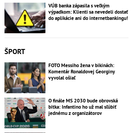
VÚB banka zápasila s veľkým
výpadkom: Klienti sa nevedeli dostať
do aplikácie ani do internetbankingu!
ŠPORT
FOTO Messiho žena v bikinách:
Komentár Ronaldovej Georginy
vyvolal ošiaľ
O finále MS 2030 bude obrovská
bitka: Infantino ho už mal sľúbiť
jednému z organizátorov