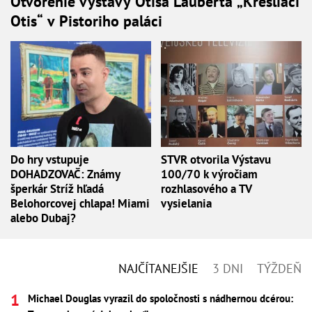
Otvorenie výstavy Otisa Lauberta „Kresliaci
Otis“ v Pistoriho paláci
Do hry vstupuje
STVR otvorila Výstavu
DOHADZOVAČ: Známy
100/70 k výročiam
šperkár Stríž hľadá
rozhlasového a TV
Belohorcovej chlapa! Miami
vysielania
alebo Dubaj?
NAJČÍTANEJŠIE
3 DNI
TÝŽDEŇ
Michael Douglas vyrazil do spoločnosti s nádhernou dcérou: