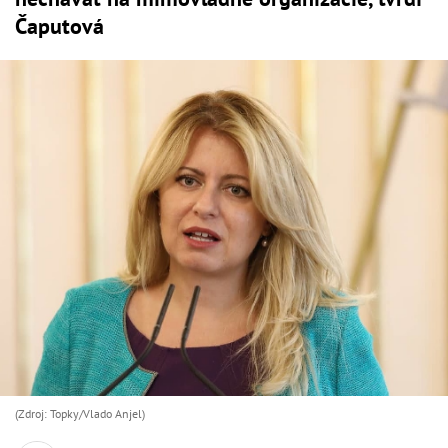
Čaputová
(Zdroj: Topky/Vlado Anjel)