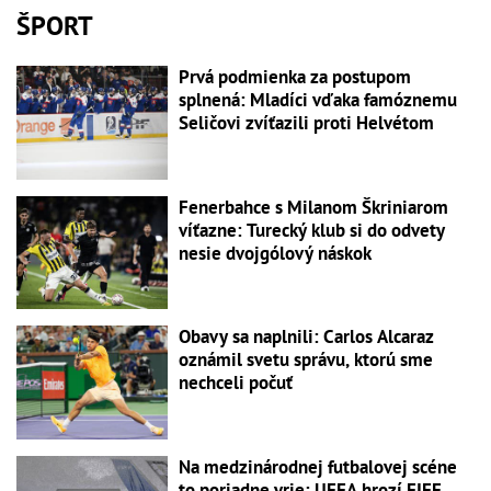
ŠPORT
Prvá podmienka za postupom
splnená: Mladíci vďaka famóznemu
Seličovi zvíťazili proti Helvétom
Fenerbahce s Milanom Škriniarom
víťazne: Turecký klub si do odvety
nesie dvojgólový náskok
Obavy sa naplnili: Carlos Alcaraz
oznámil svetu správu, ktorú sme
nechceli počuť
Na medzinárodnej futbalovej scéne
to poriadne vrie: UEFA hrozí FIFE