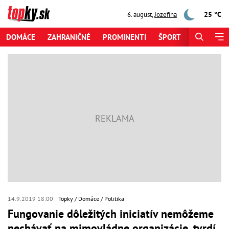
25 °C
6. august
,
Jozefína
DOMÁCE
ZAHRANIČNÉ
PROMINENTI
ŠPORT
ZAUJÍMAV
14.9.2019 18:00
Topky
Domáce
Politika
Fungovanie dôležitých iniciatív nemôžeme
nechávať na mimovládne organizácie, tvrdí