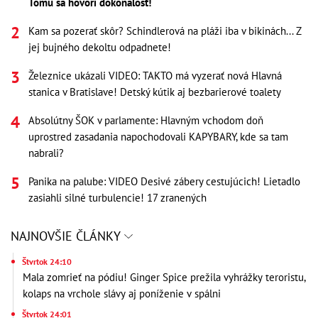
Tomu sa hovorí dokonalosť!
Kam sa pozerať skôr? Schindlerová na pláži iba v bikinách... Z
jej bujného dekoltu odpadnete!
Železnice ukázali VIDEO: TAKTO má vyzerať nová Hlavná
stanica v Bratislave! Detský kútik aj bezbarierové toalety
Absolútny ŠOK v parlamente: Hlavným vchodom doň
uprostred zasadania napochodovali KAPYBARY, kde sa tam
nabrali?
Panika na palube: VIDEO Desivé zábery cestujúcich! Lietadlo
zasiahli silné turbulencie! 17 zranených
NAJNOVŠIE ČLÁNKY
Štvrtok 24:10
Mala zomrieť na pódiu! Ginger Spice prežila vyhrážky teroristu,
kolaps na vrchole slávy aj poníženie v spálni
Štvrtok 24:01