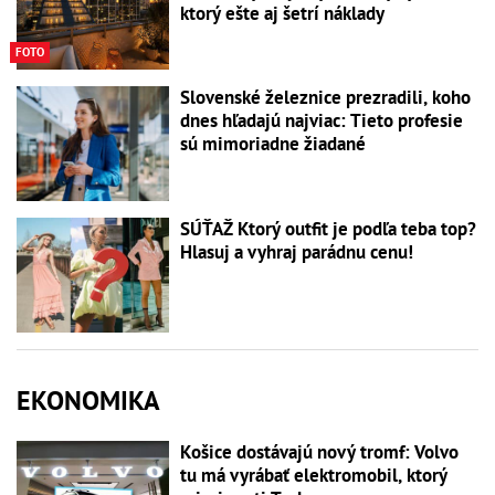
ktorý ešte aj šetrí náklady
FOTO
Slovenské železnice prezradili, koho
dnes hľadajú najviac: Tieto profesie
sú mimoriadne žiadané
SÚŤAŽ Ktorý outfit je podľa teba top?
Hlasuj a vyhraj parádnu cenu!
EKONOMIKA
Košice dostávajú nový tromf: Volvo
tu má vyrábať elektromobil, ktorý