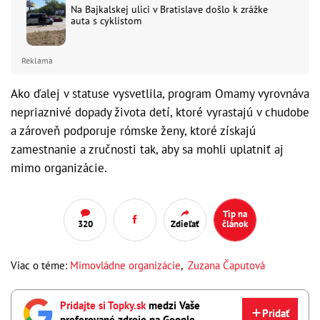
Na Bajkalskej ulici v Bratislave došlo k zrážke
auta s cyklistom
Reklama
Ako ďalej v statuse vysvetlila, program Omamy vyrovnáva
nepriaznivé dopady života detí, ktoré vyrastajú v chudobe
a zároveň podporuje rómske ženy, ktoré získajú
zamestnanie a zručnosti tak, aby sa mohli uplatniť aj
mimo organizácie.
Tip na
320
Zdieľať
článok
Viac o téme:
Mimovládne organizácie
,
Zuzana Čaputová
Pridajte si Topky.sk
medzi Vaše
Pridať
preferované zdroje na Google