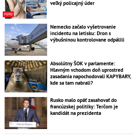
veľký policajný úder
FOTO
Nemecko začalo vyšetrovanie
incidentu na letisku: Dron s
výbušninou kontrolovane odpálili
Absolútny ŠOK v parlamente:
Hlavným vchodom doň uprostred
zasadania napochodovali KAPYBARY,
kde sa tam nabrali?
Rusko malo opäť zasahovať do
francúzskej politiky: Terčom je
kandidát na prezidenta