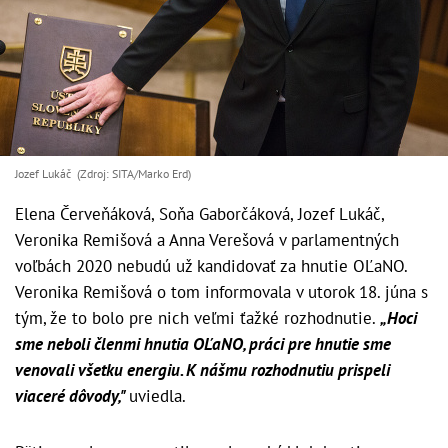
Jozef Lukáč (Zdroj: SITA/Marko Erd)
Elena Červeňáková, Soňa Gaborčáková, Jozef Lukáč,
Veronika Remišová a Anna Verešová v parlamentných
voľbách 2020 nebudú už kandidovať za hnutie OĽaNO.
Veronika Remišová o tom informovala v utorok 18. júna s
tým, že to bolo pre nich veľmi ťažké rozhodnutie.
„Hoci
sme neboli členmi hnutia OĽaNO, práci pre hnutie sme
venovali všetku energiu. K nášmu rozhodnutiu prispeli
viaceré dôvody,"
uviedla.