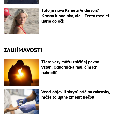
Toto je nová Pamela Anderson?
Krásna blondínka, ale... Tento rozdiel
udrie do očí!
ZAUJÍMAVOSTI
Tieto vety môžu zničiť aj pevný
vzťah! Odborníčka radí, čím ich
nahradiť
Vedci objavili skrytú príčinu cukrovky,
môže to úplne zmeniť liečbu