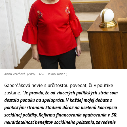
Anna Verešová (Zdroj: TASR – Jakub Kotian )
Gaborčáková nevie s určitosťou povedať, či v politike
zostane.
"Je pravda, že od viacerých politických strán som
dostala ponuku na spoluprácu. V každej mojej debate s
politickými stranami kladiem dôraz na ucelenú koncepciu
sociálnej politiky. Reformu financovania opatrovania v SR,
neudržateľnosť benefitov sociálneho poistenia, zavedenie