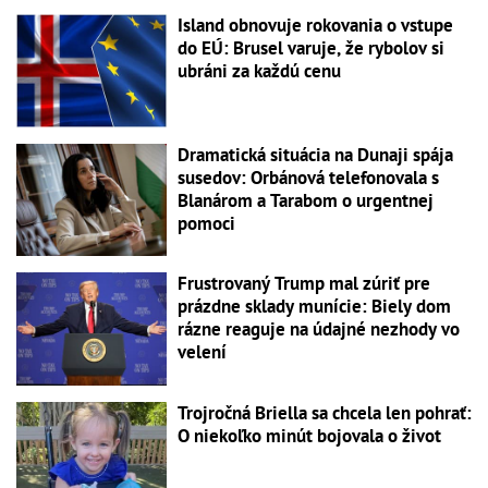
Island obnovuje rokovania o vstupe
do EÚ: Brusel varuje, že rybolov si
ubráni za každú cenu
Dramatická situácia na Dunaji spája
susedov: Orbánová telefonovala s
Blanárom a Tarabom o urgentnej
pomoci
Frustrovaný Trump mal zúriť pre
prázdne sklady munície: Biely dom
rázne reaguje na údajné nezhody vo
velení
Trojročná Briella sa chcela len pohrať:
O niekoľko minút bojovala o život