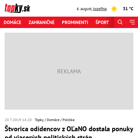
31 °C
6. august
,
Jozefína
DOMÁCE
ZAHRANIČNÉ
PROMINENTI
ŠPORT
ZAUJÍMAV
20.7.2019 14:20
Topky
Domáce
Politika
Štvorica odídencov z OĽaNO dostala ponuky
od viacerých politických strán