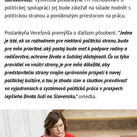
politickej spolupráci jej bude záležať na súlade hodnôt s
politickou stranou a ponúknutým priestorom na prácu.
Poslankyňa Verešová premýšľa o ďalšom pôsobení.
"Jedno
je isté, ak sa rozhodnem pre niektorú politickú stranu, bude
pre mňa prioritné, aký postoj bude mať k podpore rodiny a
rodičovstva, ochrane života a ľudskej dôstojnosti. Čo sa týka
pravidiel vo vnútri strany, je pre mňa dôležité, aby
predstavitelia strany svojím správaním prispeli k novej
politickej kultúre, a tou je zhoda slov a skutkov, pravdivosť
vo vyjadreniach a systémová politická práca v prospech
lepšieho života ľudí na Slovensku,"
uviedla.