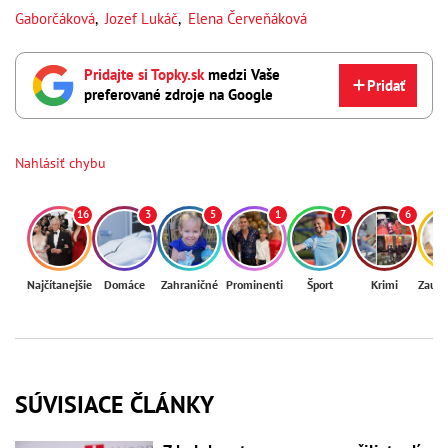
Gaborčáková
,
Jozef Lukáč
,
Elena Červeňáková
Pridajte si Topky.sk
medzi Vaše
Pridať
preferované zdroje na Google
Nahlásiť chybu
16
3
5
1
7
6
Najčítanejšie
Domáce
Zahraničné
Prominenti
Šport
Krimi
Zaují
SÚVISIACE ČLÁNKY