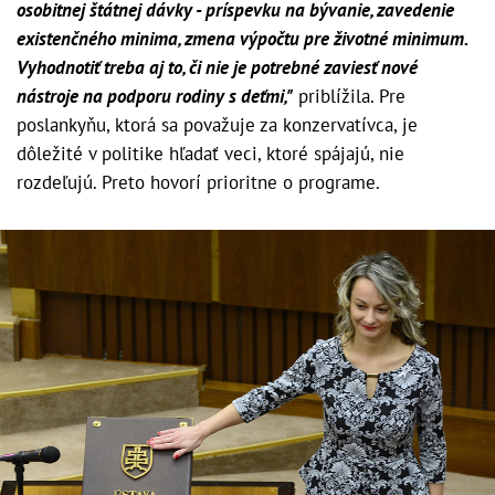
osobitnej štátnej dávky - príspevku na bývanie, zavedenie
existenčného minima, zmena výpočtu pre životné minimum.
Vyhodnotiť treba aj to, či nie je potrebné zaviesť nové
nástroje na podporu rodiny s deťmi,"
priblížila. Pre
poslankyňu, ktorá sa považuje za konzervatívca, je
dôležité v politike hľadať veci, ktoré spájajú, nie
rozdeľujú. Preto hovorí prioritne o programe.