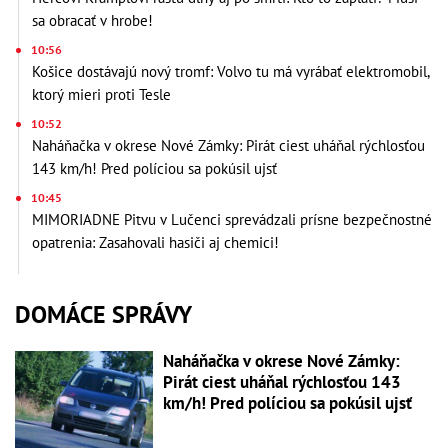
sa obracať v hrobe!
10:56
Košice dostávajú nový tromf: Volvo tu má vyrábať elektromobil,
ktorý mieri proti Tesle
10:52
Naháňačka v okrese Nové Zámky: Pirát ciest uháňal rýchlosťou
143 km/h! Pred políciou sa pokúsil ujsť
10:45
MIMORIADNE Pitvu v Lučenci sprevádzali prísne bezpečnostné
opatrenia: Zasahovali hasiči aj chemici!
DOMÁCE SPRÁVY
Naháňačka v okrese Nové Zámky:
Pirát ciest uháňal rýchlosťou 143
km/h! Pred políciou sa pokúsil ujsť