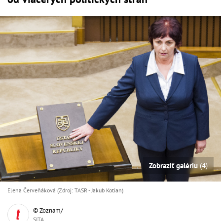
Zobraziť galériu
(4)
Elena Červeňáková (Zdroj: TASR - Jakub Kotian)
© Zoznam/
SITA