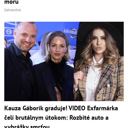
moru
Zahraničné
Kauza Gáborík graduje! VIDEO Exfarmárka
čelí brutálnym útokom: Rozbité auto a
vyhrážky smrťou