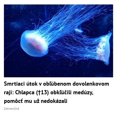
Smrtiaci útok v obľúbenom dovolenkovom
raji: Chlapca (†13) obkľúčili medúzy,
pomôcť mu už nedokázali
Zahraničné