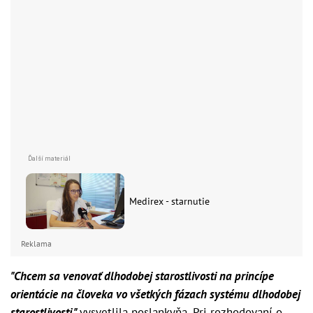
Medirex - starnutie
Reklama
"Chcem sa venovať dlhodobej starostlivosti na princípe
orientácie na človeka vo všetkých fázach systému dlhodobej
starostlivosti,"
vysvetlila poslankyňa. Pri rozhodovaní o