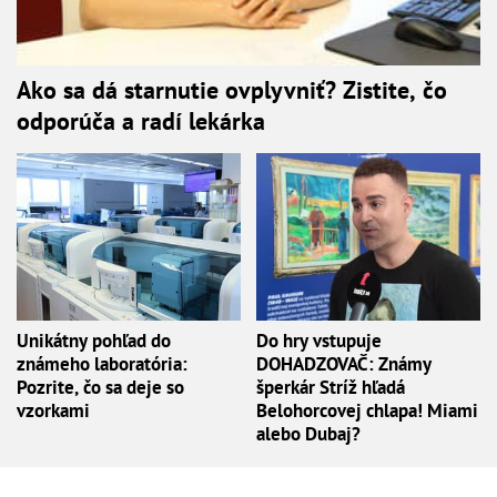
Ako sa dá starnutie ovplyvniť? Zistite, čo
odporúča a radí lekárka
Unikátny pohľad do
Do hry vstupuje
známeho laboratória:
DOHADZOVAČ: Známy
Pozrite, čo sa deje so
šperkár Stríž hľadá
vzorkami
Belohorcovej chlapa! Miami
alebo Dubaj?