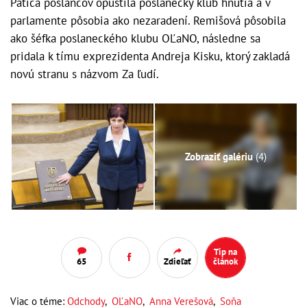
Pätica poslancov opustila poslanecký klub hnutia a v
parlamente pôsobia ako nezaradení. Remišová pôsobila
ako šéfka poslaneckého klubu OĽaNO, následne sa
pridala k tímu exprezidenta Andreja Kisku, ktorý zakladá
novú stranu s názvom Za ľudí.
Zobraziť galériu
(4)
Tip na
65
Zdieľať
článok
Viac o téme:
Odchody
,
OĽaNO
,
Anna Verešová
,
Soňa