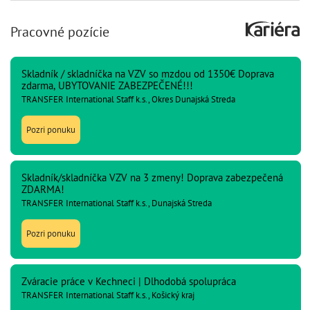
Pracovné pozície
Skladník / skladníčka na VZV so mzdou od 1350€ Doprava
zdarma, UBYTOVANIE ZABEZPEČENÉ!!!
TRANSFER International Staff k.s., Okres Dunajská Streda
Pozri ponuku
Skladník/skladníčka VZV na 3 zmeny! Doprava zabezpečená
ZDARMA!
TRANSFER International Staff k.s., Dunajská Streda
Pozri ponuku
Zváracie práce v Kechneci | Dlhodobá spolupráca
TRANSFER International Staff k.s., Košický kraj