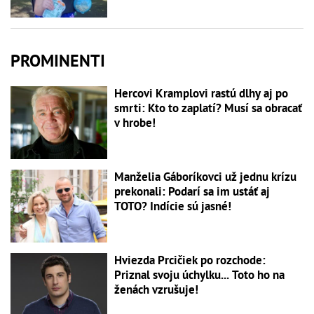
PROMINENTI
Hercovi Kramplovi rastú dlhy aj po
smrti: Kto to zaplatí? Musí sa obracať
v hrobe!
Manželia Gáboríkovci už jednu krízu
prekonali: Podarí sa im ustáť aj
TOTO? Indície sú jasné!
Hviezda Prcičiek po rozchode:
Priznal svoju úchylku... Toto ho na
ženách vzrušuje!