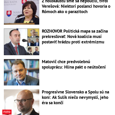
Z holokaustu sme sa nepoučili, tvrdí
Verešová: Niektorí poslanci hovoria o
Rómoch ako o parazitoch
ROZHOVOR Politická mapa sa začína
prekresľovať: Nová koalícia musí
postaviť hrádzu proti extrémizmu
Matovič chce predvolebnú
spoluprácu: Hlina pakt o neútočení
Progresívne Slovensko a Spolu sú na
koni: Ak Sulík niečo nevymyslí, jeho
éra sa končí
FOTO