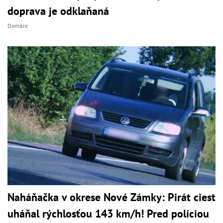
doprava je odklaňaná
Domáce
Naháňačka v okrese Nové Zámky: Pirát ciest
uháňal rýchlosťou 143 km/h! Pred políciou