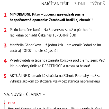
NAJČÍTANEJŠIE
3 DNI
TÝŽDEŇ
MIMORIADNE Pitvu v Lučenci sprevádzali prísne
bezpečnostné opatrenia: Zasahovali hasiči aj chemici!
Peklo konečne končí! Na Slovensku sa už o pár hodín
radikálne ochladí! Čaká nás TEPLOTNÝ ŠOK
Manželia Gáboríkovci už jednu krízu prekonali: Podarí sa im
ustáť aj TOTO? Indície sú jasné!
Vyšetrovateľská legenda zniesla Korčoka pod čiernu zem: Veď
ide o daňový únik za DESAŤTISÍCE a trestá sa basou!
AKTUÁLNE Dramatická situácia na Záhorí: Polonahý muž sa
vyhráža skokom zo stožiara, vlaky cez stanicu nepremávajú
NAJNOVŠIE ČLÁNKY
11:00
Hercovi Kramplovi rastú dlhy aj po smrti: Kto to zaplatí? Musí