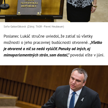
Soňa Gaborčáková (Zdroj: TASR - Pavel Neubauer)
Poslanec Lukáč stručne uviedol, že zatiaľ sú všetky
možnosti o jeho pracovnej budúcnosti otvorené.
„Všetko
je otvorené a nič sa nedá vylúčiť. Ponuky od iných, aj
mimoparlamentných strán, som dostal,"
povedal ešte v júni.