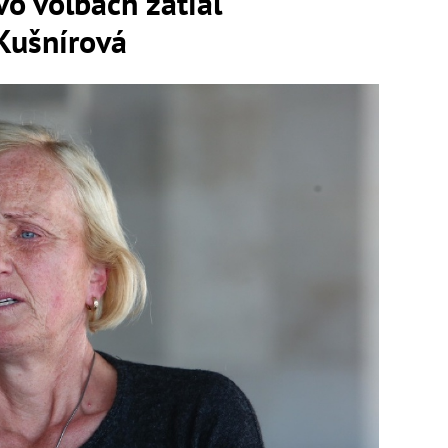
o voľbách zatiaľ
Kušnírová