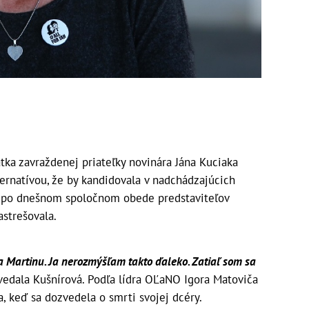
tka zavraždenej priateľky novinára Jána Kuciaka
ternatívou, že by kandidovala v nadchádzajúcich
o po dnešnom spoločnom obede predstaviteľov
astrešovala.
a Martinu. Ja nerozmýšľam takto ďaleko. Zatiaľ som sa
vedala Kušnírová. Podľa lídra OĽaNO Igora Matoviča
a, keď sa dozvedela o smrti svojej dcéry.