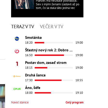
Manžel ma neustále podvádzal:
Sex s inými ženami zastavil až po
tom, čo sa stala táto jedna vec
TERAZ V TV
VEČER V TV
Smotánka
18:20
19:00
Šťastný nový rok 2: Dobro došli
16:50
19:00
Postav dom, zasaď strom
18:15
19:00
Druhá šanca
17:30
18:55
Áno, šéfe
18:00
19:10
Navoľ stanice
Celý program