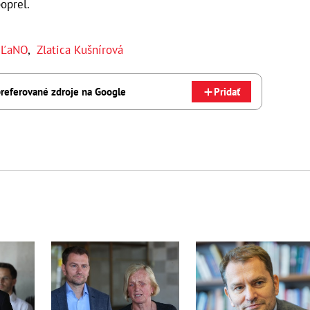
oprel.
ĽaNO
,
Zlatica Kušnírová
referované zdroje na Google
Pridať