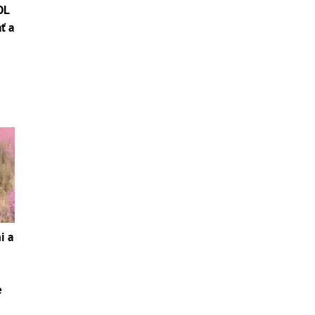
OL
ť a
i a
e