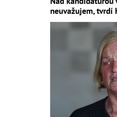
Nad kandidatúrou v
neuvažujem, tvrdí 