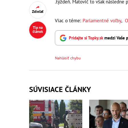
.týždeň. Matovič to však následne p
Zdieľať
Viac o téme:
Parlamentné voľby
,
O
Tip na
článok
Pridajte si Topky.sk
medzi Vaše p
Nahlásiť chybu
SÚVISIACE ČLÁNKY