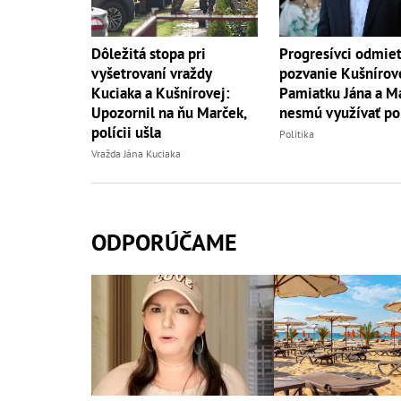
Dôležitá stopa pri
Progresívci odmiet
vyšetrovaní vraždy
pozvanie Kušnírov
Kuciaka a Kušnírovej:
Pamiatku Jána a M
Upozornil na ňu Marček,
nesmú využívať pol
polícii ušla
Politika
Vražda Jána Kuciaka
ODPORÚČAME