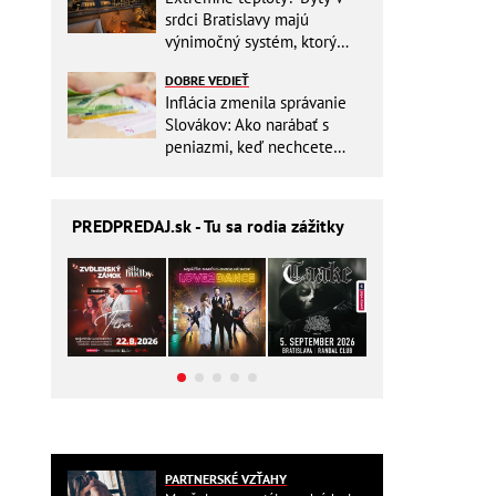
srdci Bratislavy majú
výnimočný systém, ktorý
ešte aj šetrí náklady
DOBRE VEDIEŤ
Inflácia zmenila správanie
Slovákov: Ako narábať s
peniazmi, keď nechcete
zbytočne riskovať?
PREDPREDAJ
.sk - Tu sa rodia zážitky
PARTNERSKÉ VZŤAHY