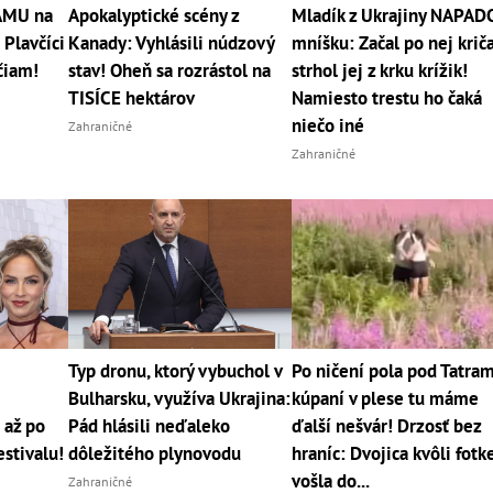
RÁMU na
Apokalyptické scény z
Mladík z Ukrajiny NAPAD
 Plavčíci
Kanady: Vyhlásili núdzový
mníšku: Začal po nej kriča
čiam!
stav! Oheň sa rozrástol na
strhol jej z krku krížik!
TISÍCE hektárov
Namiesto trestu ho čaká
niečo iné
Zahraničné
Zahraničné
Typ dronu, ktorý vybuchol v
Po ničení pola pod Tatram
Bulharsku, využíva Ukrajina:
kúpaní v plese tu máme
 až po
Pád hlásili neďaleko
ďalší nešvár! Drzosť bez
estivalu!
dôležitého plynovodu
hraníc: Dvojica kvôli fotk
vošla do...
Zahraničné