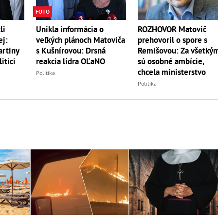
FOTO
li
Unikla informácia o
ROZHOVOR Matovič
ej:
veľkých plánoch Matoviča
prehovoril o spore s
artiny
s Kušnírovou: Drsná
Remišovou: Za všetký
itici
reakcia lídra OĽaNO
sú osobné ambície,
chcela ministerstvo
Politika
Politika