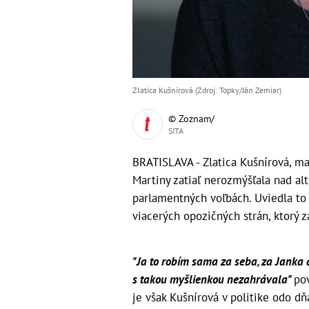
Zlatica Kušnírová (Zdroj: Topky/Ján Zemiar)
© Zoznam/
SITA
BRATISLAVA - Zlatica Kušnírová, ma
Martiny zatiaľ nerozmýšľala nad al
parlamentných voľbách. Uviedla t
viacerých opozičných strán, ktorý z
"Ja to robím sama za seba, za Janka 
s takou myšlienkou nezahrávala"
po
je však Kušnírová v politike odo dň