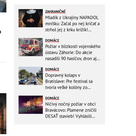
ZAHRANIČNÉ
Mladík z Ukrajiny NAPADOL
mníšku: Začal po nej kričať a
strhol jej z krku krížik!
m
Namiesto trestu ho čaká
DOMÁCE
niečo iné
Požiar v blízkosti vojenského
ústavu Záhorie: Do akcie
nasadili 90 hasičov, dron aj
vrtuľníky Black Hawk
DOMÁCE
Dopravný kolaps v
Bratislave: Pre festival sa
tvoria veľké kolóny zo
všetkých smerov
DOMÁCE
Ničivý nočný požiar v obci
Braväcovo: Plamene zničili
DESAŤ stavieb! Vyhlásili
MIMORIADNU situáciu