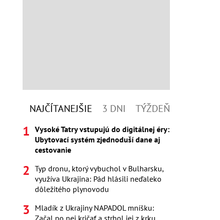
NAJČÍTANEJŠIE
3 DNI
TÝŽDEŇ
Vysoké Tatry vstupujú do digitálnej éry:
Ubytovací systém zjednoduší dane aj
cestovanie
Typ dronu, ktorý vybuchol v Bulharsku,
využíva Ukrajina: Pád hlásili neďaleko
dôležitého plynovodu
Mladík z Ukrajiny NAPADOL mníšku:
Začal po nej kričať a strhol jej z krku