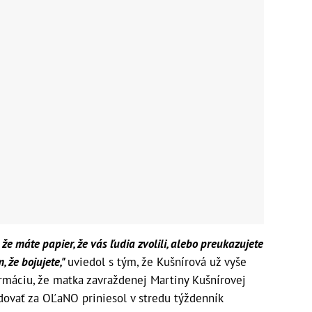
, že máte papier, že vás ľudia zvolili, alebo preukazujete
, že bojujete,"
uviedol s tým, že Kušnírová už vyše
ormáciu, že matka zavraždenej Martiny Kušnírovej
ovať za OĽaNO priniesol v stredu týždenník