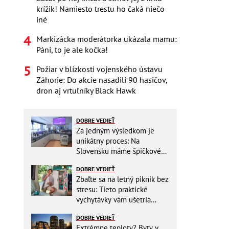
krížik! Namiesto trestu ho čaká niečo
iné
Markizácka moderátorka ukázala mamu:
Páni, to je ale kočka!
Požiar v blízkosti vojenského ústavu
Záhorie: Do akcie nasadili 90 hasičov,
dron aj vrtuľníky Black Hawk
DOBRE VEDIEŤ
Za jedným výsledkom je
unikátny proces: Na
Slovensku máme špičkové
pracovisko
DOBRE VEDIEŤ
Zbaľte sa na letný piknik bez
stresu: Tieto praktické
vychytávky vám ušetria
miesto v batohu!
DOBRE VEDIEŤ
Extrémne teploty? Byty v