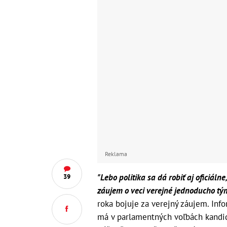
Reklama
"Lebo politika sa dá robiť aj oficiálne
39
záujem o veci verejné jednoducho tým
roka bojuje za verejný záujem. Inf
má v parlamentných voľbách kandid