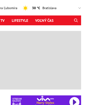
jtra Ľubomíra
30 °C
 TV
LIFESTYLE
VOĽNÝ ČAS
STREAM
NAŽIVO
Harry Styles