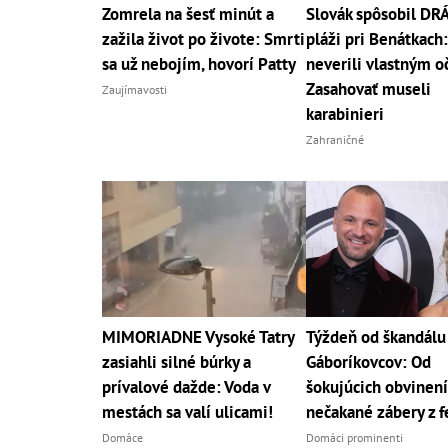
Zomrela na šesť minút a
Slovák spôsobil D
zažila život po živote: Smrti
pláži pri Benátkach:
sa už nebojím, hovorí Patty
neverili vlastným o
Zasahovať museli
Zaujímavosti
karabinieri
Zahraničné
MIMORIADNE Vysoké Tatry
Týždeň od škandálu
zasiahli silné búrky a
Gáboríkovcov: Od
prívalové dažde: Voda v
šokujúcich obvinení
mestách sa valí ulicami!
nečakané zábery z f
Domáce
Domáci prominenti