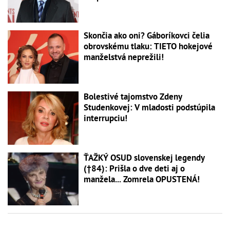
Skončia ako oni? Gáboríkovci čelia
obrovskému tlaku: TIETO hokejové
manželstvá neprežili!
Bolestivé tajomstvo Zdeny
Studenkovej: V mladosti podstúpila
interrupciu!
ŤAŽKÝ OSUD slovenskej legendy
(†84): Prišla o dve deti aj o
manžela... Zomrela OPUSTENÁ!