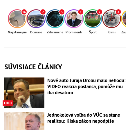
16
2
3
1
7
4
Najčítanejšie
Domáce
Zahraničné
Prominenti
Šport
Krimi
Zaují
SÚVISIACE ČLÁNKY
Nové auto Juraja Drobu malo nehodu:
VIDEO reakcia poslanca, pomôže mu
iba desatoro
FOTO
Jednokolová voľba do VÚC sa stane
realitou: Kiska zákon nepodpíše