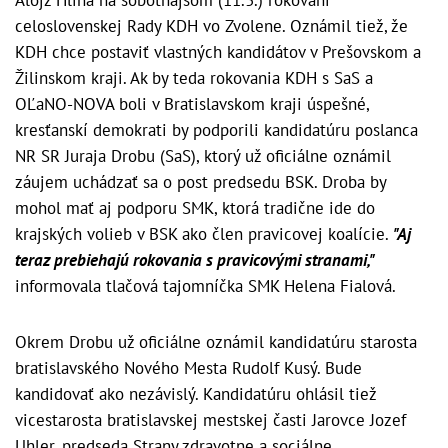
Alojz Hlina na sobotňajšom (11.3.) rokovaní
celoslovenskej Rady KDH vo Zvolene. Oznámil tiež, že
KDH chce postaviť vlastných kandidátov v Prešovskom a
Žilinskom kraji. Ak by teda rokovania KDH s SaS a
OĽaNO-NOVA boli v Bratislavskom kraji úspešné,
kresťanskí demokrati by podporili kandidatúru poslanca
NR SR Juraja Drobu (SaS), ktorý už oficiálne oznámil
záujem uchádzať sa o post predsedu BSK. Droba by
mohol mať aj podporu SMK, ktorá tradične ide do
krajských volieb v BSK ako člen pravicovej koalície.
"Aj
teraz prebiehajú rokovania s pravicovými stranami,"
informovala tlačová tajomníčka SMK Helena Fialová.
Okrem Drobu už oficiálne oznámil kandidatúru starosta
bratislavského Nového Mesta Rudolf Kusý. Bude
kandidovať ako nezávislý. Kandidatúru ohlásil tiež
vicestarosta bratislavskej mestskej časti Jarovce Jozef
Uhler, predseda Strany zdravotne a sociálne