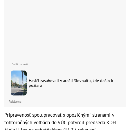
Hasiči zasahovali v areáli Slovnaftu, kde došlo k
požiaru
Reklama
Pripravenosť spolupracovať s opozičnými stranami v
tohtoročných voľbách do VÚC potvrdil predseda KDH