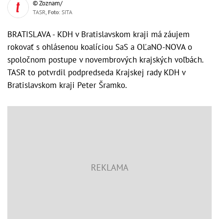
© Zoznam/
TASR,
Foto
: SITA
BRATISLAVA - KDH v Bratislavskom kraji má záujem
rokovať s ohlásenou koalíciou SaS a OĽaNO-NOVA o
spoločnom postupe v novembrových krajských voľbách.
TASR to potvrdil podpredseda Krajskej rady KDH v
Bratislavskom kraji Peter Šramko.