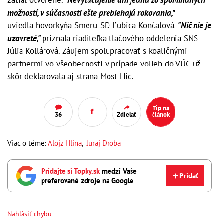
zatiaľ otvorené.
"Nevylučujeme ani jednu zo spomínaných
možností, v súčasnosti ešte prebiehajú rokovania,"
uviedla hovorkyňa Smeru-SD Ľubica Končalová.
"Nič nie je
uzavreté,"
priznala riaditeľka tlačového oddelenia SNS
Júlia Kollárová. Záujem spolupracovať s koaličnými
partnermi vo všeobecnosti v prípade volieb do VÚC už
skôr deklarovala aj strana Most-Híd.
Tip na
36
Zdieľať
článok
Viac o téme:
Alojz Hlina
,
Juraj Droba
Pridajte si Topky.sk
medzi Vaše
Pridať
preferované zdroje na Google
Nahlásiť chybu