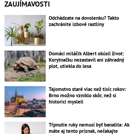
ZAUJÍMAVOSTI
Odchádzate na dovolenku? Takto
zachránite izbové rastliny
Domáci miláčik Albert okúsil život:
Korytnačku nezastavil ani záhradný
plot, utiekla do lesa
Tajomstvo staré viac než tisíc rokov:
Brno možno vzniklo skôr, než si
historici mysleli
Tŕpnutie ruky nemusí byť banalita: Ak
máte aj tento príznak, nečakajte