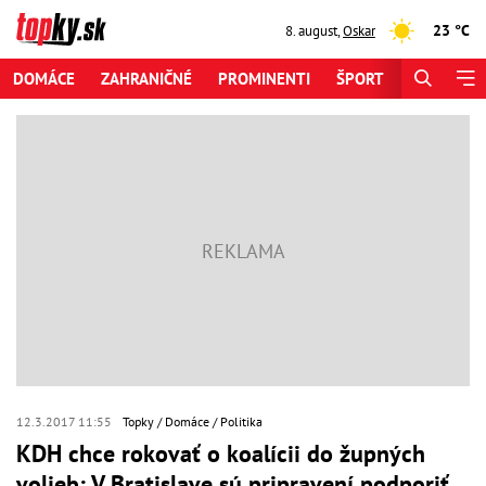
23 °C
8. august
,
Oskar
DOMÁCE
ZAHRANIČNÉ
PROMINENTI
ŠPORT
ZAUJÍMAV
12.3.2017 11:55
Topky
Domáce
Politika
KDH chce rokovať o koalícii do župných
volieb: V Bratislave sú pripravení podporiť