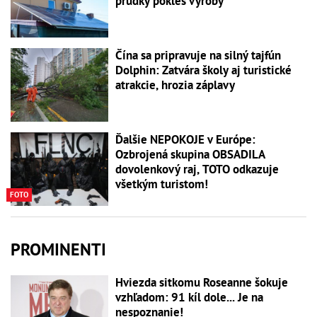
prudký pokles výroby
Čína sa pripravuje na silný tajfún
Dolphin: Zatvára školy aj turistické
atrakcie, hrozia záplavy
Ďalšie NEPOKOJE v Európe:
Ozbrojená skupina OBSADILA
dovolenkový raj, TOTO odkazuje
všetkým turistom!
FOTO
PROMINENTI
Hviezda sitkomu Roseanne šokuje
vzhľadom: 91 kíl dole... Je na
nespoznanie!