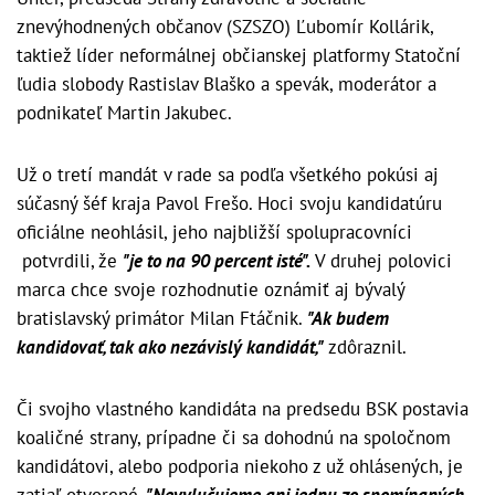
znevýhodnených občanov (SZSZO) Ľubomír Kollárik,
taktiež líder neformálnej občianskej platformy Statoční
ľudia slobody Rastislav Blaško a spevák, moderátor a
podnikateľ Martin Jakubec.
Už o tretí mandát v rade sa podľa všetkého pokúsi aj
súčasný šéf kraja Pavol Frešo. Hoci svoju kandidatúru
oficiálne neohlásil, jeho najbližší spolupracovníci
potvrdili, že
"je to na 90 percent isté".
V druhej polovici
marca chce svoje rozhodnutie oznámiť aj bývalý
bratislavský primátor Milan Ftáčnik.
"Ak budem
kandidovať, tak ako nezávislý kandidát,"
zdôraznil.
Či svojho vlastného kandidáta na predsedu BSK postavia
koaličné strany, prípadne či sa dohodnú na spoločnom
kandidátovi, alebo podporia niekoho z už ohlásených, je