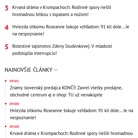
Krvavá dráma v Krompachoch: Rodinné spory riešili
hromadnou bitkou s lopatami a nožom!
Hviezda sitkomu Roseanne šokuje vzhľadom: 91 kíl dole... Je
na nespoznanie!
Bolestivé tajomstvo Zdeny Studenkovej: V mladosti
podstúpila interrupciu!
NAJNOVŠIE ČLÁNKY
09:01
Známy slovenský predajca KONČÍ! Zavrel všetky predajne,
obchodné centrum aj e-shop: TU už nenakúpite
09:00
Hviezda sitkomu Roseanne šokuje vzhľadom: 91 kíl dole... Je na
nespoznanie!
09:00
Krvavá dráma v Krompachoch: Rodinné spory riešili hromadnou