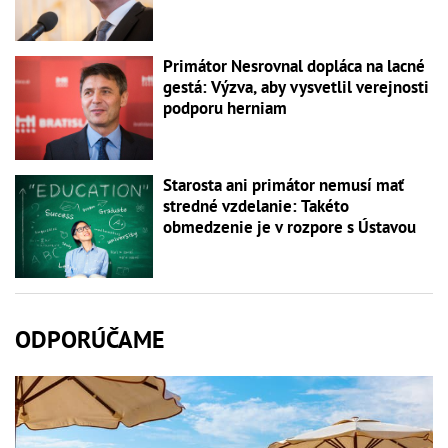
Primátor Nesrovnal dopláca na lacné
gestá: Výzva, aby vysvetlil verejnosti
podporu herniam
Starosta ani primátor nemusí mať
stredné vzdelanie: Takéto
obmedzenie je v rozpore s Ústavou
ODPORÚČAME