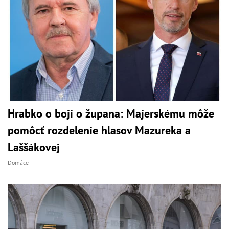
Hrabko o boji o župana: Majerskému môže
pomôcť rozdelenie hlasov Mazureka a
Laššákovej
Domáce