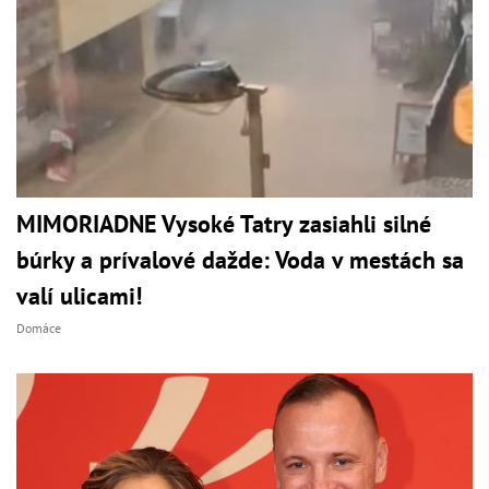
MIMORIADNE Vysoké Tatry zasiahli silné
búrky a prívalové dažde: Voda v mestách sa
valí ulicami!
Domáce