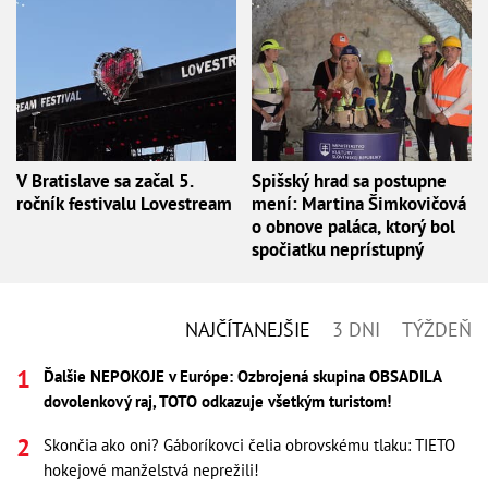
V Bratislave sa začal 5.
Spišský hrad sa postupne
ročník festivalu Lovestream
mení: Martina Šimkovičová
o obnove paláca, ktorý bol
spočiatku neprístupný
NAJČÍTANEJŠIE
3 DNI
TÝŽDEŇ
Ďalšie NEPOKOJE v Európe: Ozbrojená skupina OBSADILA
dovolenkový raj, TOTO odkazuje všetkým turistom!
Skončia ako oni? Gáboríkovci čelia obrovskému tlaku: TIETO
hokejové manželstvá neprežili!