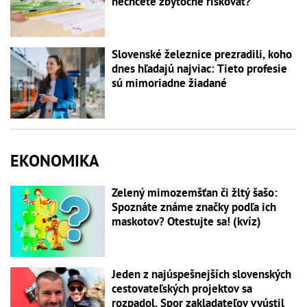
nechcete zbytočne riskovať?
Slovenské železnice prezradili, koho
dnes hľadajú najviac: Tieto profesie
sú mimoriadne žiadané
EKONOMIKA
Zelený mimozemšťan či žltý šašo:
Spoznáte známe značky podľa ich
maskotov? Otestujte sa! (kvíz)
Jeden z najúspešnejších slovenských
cestovateľských projektov sa
rozpadol. Spor zakladateľov vyústil