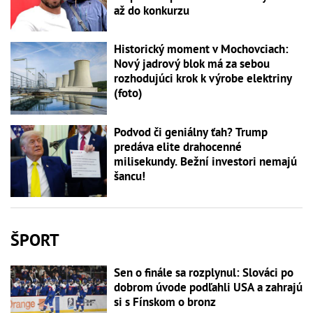
až do konkurzu
Historický moment v Mochovciach:
Nový jadrový blok má za sebou
rozhodujúci krok k výrobe elektriny
(foto)
Podvod či geniálny ťah? Trump
predáva elite drahocenné
milisekundy. Bežní investori nemajú
šancu!
ŠPORT
Sen o finále sa rozplynul: Slováci po
dobrom úvode podľahli USA a zahrajú
si s Fínskom o bronz