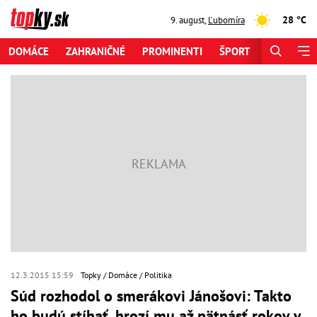
28 °C
9. august
,
Ľubomíra
DOMÁCE
ZAHRANIČNÉ
PROMINENTI
ŠPORT
ZAUJÍMAV
12.3.2015 15:59
Topky
Domáce
Politika
Súd rozhodol o smerákovi Jánošovi: Takto
ho budú stíhať, hrozí mu až pätnásť rokov v