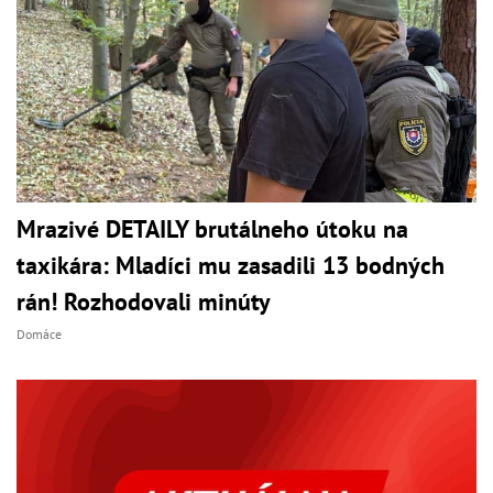
Mrazivé DETAILY brutálneho útoku na
taxikára: Mladíci mu zasadili 13 bodných
rán! Rozhodovali minúty
Domáce