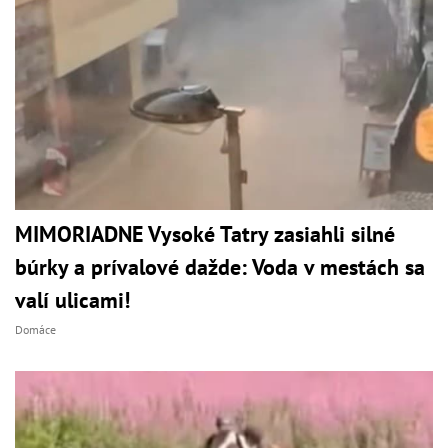
MIMORIADNE Vysoké Tatry zasiahli silné
búrky a prívalové dažde: Voda v mestách sa
valí ulicami!
Domáce