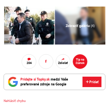
Zobraziť galériu
(4)
Tip na
204
Zdieľať
článok
Pridajte si Topky.sk
medzi Vaše
Pridať
preferované zdroje na Google
Nahlásiť chybu