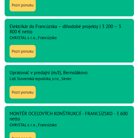
Pozri ponuku
Elektrikár do Francúzska – dlhodobé projekty | 3 200 – 3
800 € netto
CHRISTAL s. r. o., Francúzsko
Pozri ponuku
Upratovač v predajni (m/ž), Bernolákovo
Lidl Slovenská republika, s.r.o., Senec
Pozri ponuku
MONTÉR OCEĽOVÝCH KONŠTRUKCIÍ - FRANCÚZSKO - 3 600
netto
CHRISTAL s. r. o., Francúzsko