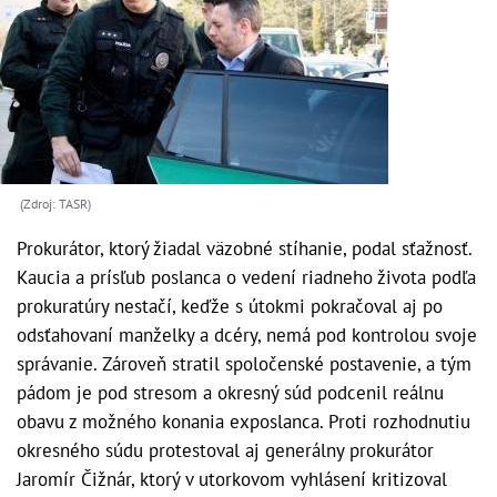
(Zdroj: TASR)
Prokurátor, ktorý žiadal väzobné stíhanie, podal sťažnosť.
Kaucia a prísľub poslanca o vedení riadneho života podľa
prokuratúry nestačí, keďže s útokmi pokračoval aj po
odsťahovaní manželky a dcéry, nemá pod kontrolou svoje
správanie. Zároveň stratil spoločenské postavenie, a tým
pádom je pod stresom a okresný súd podcenil reálnu
obavu z možného konania exposlanca. Proti rozhodnutiu
okresného súdu protestoval aj generálny prokurátor
Jaromír Čižnár, ktorý v utorkovom vyhlásení kritizoval