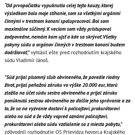
“Od prvopočiatku vypuknutia celej tejto kauzy, ktorej
výsledkom bolo moje stíhanie, som so všetkými orgánmi
činnými v trestnom konaní spolupracoval. Bol som
maximálne súčinný. K veciam som vždy pristupoval
zodpovedne, nemám kam ujsť a kde sa skrývať. Všetky
pokyny súdu a orgánov činných v trestnom konaní budem
dodržiavať,”
vyhlásil ešte pred rozhodnutím krajského
súdu Vladimír Jánoš.
"Súd prijal písomný sľub obvineného, že povedie riadny
život, prijal peňažnú záruku vo výške 20.000 eur, ktorú
zložila na účet súdu sestra obvineného a prijal záruku
ponúknutú sestrou obvineného za ďalšie jeho správanie a za
to, že sa na vyzvanie dostaví k policajtovi, prokurátorovi
alebo na súd a že vždy vopred oznámi policajtovi,
prokurátorovi alebo súdu vzdialenie sa z miesta pobytu,"
zdôvodnil rozhodnutie OS Prievidza hovorca Krajského