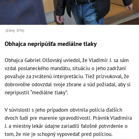
(Zdroj: SITA)
Obhajca nepripúšťa mediálne tlaky
Obhajca Gabriel Olšovský uviedol, že Vladimír J. sa sám
vzdal poslaneckého mandátu, situáciu o jeho zadržaní
považuje za zvrátenú interpretáciu. Tiež prízvukoval, že
dobrovoľne odovzdal svoje zbrane a súd požiadal, aby si
nepripustil “mediálne tlaky”.
V súvislosti s jeho prípadom obvinila polícia ďalších
dvoch ľudí pre marenie spravodlivosti. Právnik Vladimíra
J. a miestny lekár údajne zariadili falošné potvrdenie o
tom, že nie je schopný vypovedať pred políciou.