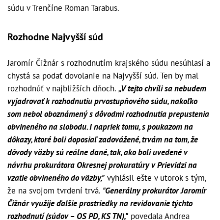
súdu v Trenčíne Roman Tarabus.
Rozhodne Najvyšší súd
Jaromír Čižnár s rozhodnutím krajského súdu nesúhlasí a
chystá sa podať dovolanie na Najvyšší súd. Ten by mal
rozhodnúť v najbližších dňoch.
„V tejto chvíli sa nebudem
vyjadrovať k rozhodnutiu prvostupňového súdu, nakoľko
som nebol oboznámený s dôvodmi rozhodnutia prepustenia
obvineného na slobodu. I napriek tomu, s poukazom na
dôkazy, ktoré boli doposiaľ zadovážené, trvám na tom, že
dôvody väzby sú reálne dané, tak, ako boli uvedené v
návrhu prokurátora Okresnej prokuratúry v Prievidzi na
vzatie obvineného do väzby,"
vyhlásil ešte v utorok s tým,
že na svojom tvrdení trvá.
"Generálny prokurátor Jaromír
Čižnár využije ďalšie prostriedky na revidovanie týchto
rozhodnutí (súdov – OS PD, KS TN),"
povedala Andrea