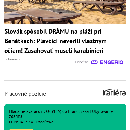
Slovák spôsobil DRÁMU na pláži pri
Benátkach: Plavčíci neverili vlastným
očiam! Zasahovať museli karabinieri
Zahraničné
Pracovné pozície
Hľadáme zváračov CO₂ (135) do Francúzska | Ubytovanie
zdarma
CHRISTAL s. r. o., Francúzsko