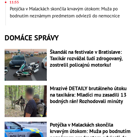
11:55
Potýčka v Malackách skončila krvavým útokom: Muža po
bodnutím neznámym predmetom odviezli do nemocnice
DOMÁCE SPRÁVY
Škandál na festivale v Bratislave:
Taxikár rozvážal ľudí zdrogovaný,
zostrelil policajnú motorku!
Mrazivé DETAILY brutálneho útoku
na taxikára: Mladíci mu zasadili 13
bodných rán! Rozhodovali minúty
Potýčka v Malackách skončila
krvavým útokom: Muža po bodnutím