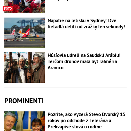
FOTO
Napätie na letisku v Sydney: Dve
lietadlá delili od zrážky len sekundy!
Húsíovia udreli na Saudskú Arábiu!
Terčom dronov mala byť rafinéria
Aramco
PROMINENTI
Pozrite, ako vyzerá Števo Dvorský 15
rokov po odchode z Telerána a...
Prekvapivé slová o rodine