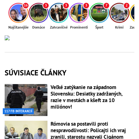
16
3
3
3
7
2
Najčítanejšie
Domáce
Zahraničné
Prominenti
Šport
Krimi
Zaují
SÚVISIACE ČLÁNKY
Veľké zatýkanie na západnom
Slovensku: Desiatky zadržaných,
razie v mestách a kšeft za 10
miliónov!
117 FB INTERAKCIÍ
Rómovia sa postavili proti
nespravodlivosti: Policajti ich vraj
zranili, starostu nazvali Cigánom