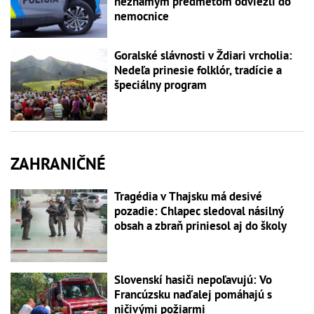
neznámym predmetom odviezli do
nemocnice
Goralské slávnosti v Ždiari vrcholia:
Nedeľa prinesie folklór, tradície a
špeciálny program
ZAHRANIČNÉ
Tragédia v Thajsku má desivé
pozadie: Chlapec sledoval násilný
obsah a zbraň priniesol aj do školy
Slovenskí hasiči nepoľavujú: Vo
Francúzsku naďalej pomáhajú s
ničivými požiarmi