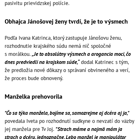
pasivitu prievidzskej polície.
Obhajca Jánošovej ženy tvrdí, že je to výsmech
Podľa Ivana Katrinca, ktorý zastupuje Jánošovu ženu,
rozhodnutie krajského súdu nemá nič spoločné
s morálkou.
„Je to absolútny výsmech a arogancia moci, čo
dnes predviedli na krajskom súde,“
dodal Katrinec s tým,
že predložia nové dôkazy o správaní obvineného a verí,
že proces bude obnovený.
Manželka prehovorila
"Čo sa týka manžela, bojíme sa, samozrejme aj dcéra aj ja,"
povedala Iveta po rozhodnutí sudkyne o nevzatí do väzby
jej manžela pre Tv Joj.
"Strach máme a najmä mám ja
strach o dcéru, jednoznačne. Lebo manžel je manipulátor