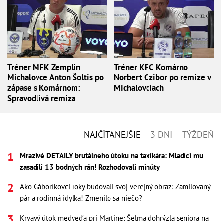
Tréner MFK Zemplín
Tréner KFC Komárno
Michalovce Anton Šoltis po
Norbert Czibor po remíze v
zápase s Komárnom:
Michalovciach
Spravodlivá remíza
NAJČÍTANEJŠIE
3 DNI
TÝŽDEŇ
Mrazivé DETAILY brutálneho útoku na taxikára: Mladíci mu
zasadili 13 bodných rán! Rozhodovali minúty
Ako Gáboríkovci roky budovali svoj verejný obraz: Zamilovaný
pár a rodinná idylka! Zmenilo sa niečo?
Krvavý útok medveďa pri Martine: Šelma dohrýzla seniora na