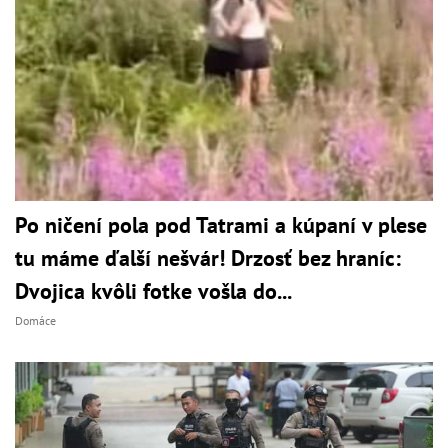
Po ničení pola pod Tatrami a kúpaní v plese
tu máme ďalší nešvár! Drzosť bez hraníc:
Dvojica kvôli fotke vošla do...
Domáce