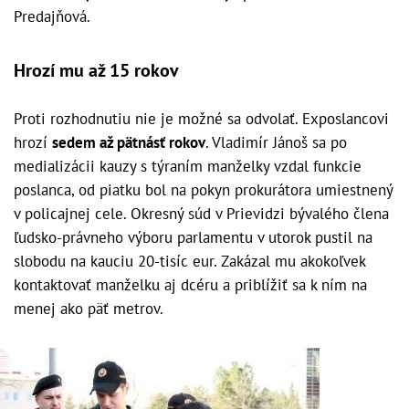
Predajňová.
Hrozí mu až 15 rokov
Proti rozhodnutiu nie je možné sa odvolať. Exposlancovi
hrozí
sedem až pätnásť rokov
. Vladimír Jánoš sa po
medializácii kauzy s týraním manželky vzdal funkcie
poslanca, od piatku bol na pokyn prokurátora umiestnený
v policajnej cele. Okresný súd v Prievidzi bývalého člena
ľudsko-právneho výboru parlamentu v utorok pustil na
slobodu na kauciu 20-tisíc eur. Zakázal mu akokoľvek
kontaktovať manželku aj dcéru a priblížiť sa k ním na
menej ako päť metrov.