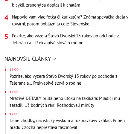
bicykli, zranený sa doplazil k chatám
Napovie vám viac fotka či karikatúra? Známa speváčka drela v
továrni, potom pobláznila celé Slovensko
Pozrite, ako vyzerá Števo Dvorský 15 rokov po odchode z
Telerána a... Prekvapivé slová o rodine
NAJNOVŠIE ČLÁNKY
12:00
Pozrite, ako vyzerá Števo Dvorský 15 rokov po odchode z
Telerána a... Prekvapivé slová o rodine
12:00
Mrazivé DETAILY brutálneho útoku na taxikára: Mladíci mu
zasadili 13 bodných rán! Rozhodovali minúty
12:00
Tajné chodby, nacistický výskum a rozprávkový vzhľad: Príbeh
hradu Czocha neprestáva fascinovať