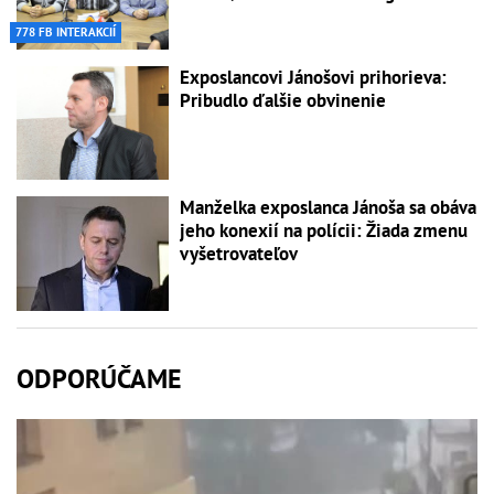
778 FB INTERAKCIÍ
Exposlancovi Jánošovi prihorieva:
Pribudlo ďalšie obvinenie
Manželka exposlanca Jánoša sa obáva
jeho konexií na polícii: Žiada zmenu
vyšetrovateľov
ODPORÚČAME