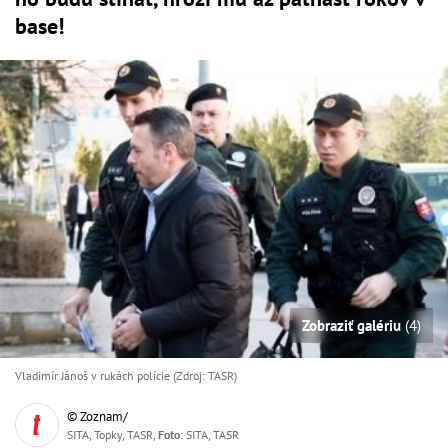
base!
Zobraziť galériu
(4)
Vladimír Jánoš v rukách polície (Zdroj: TASR)
© Zoznam/
SITA, Topky, TASR,
Foto
: SITA, TASR