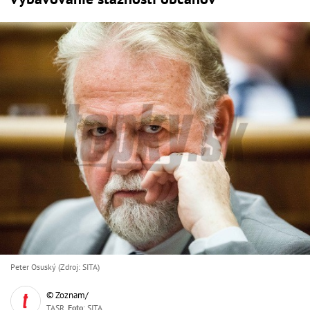
Peter Osuský (Zdroj: SITA)
© Zoznam/
TASR,
Foto
: SITA