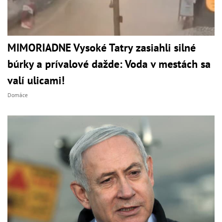
MIMORIADNE Vysoké Tatry zasiahli silné
búrky a prívalové dažde: Voda v mestách sa
valí ulicami!
Domáce