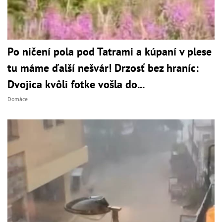
Po ničení pola pod Tatrami a kúpaní v plese
tu máme ďalší nešvár! Drzosť bez hraníc:
Dvojica kvôli fotke vošla do...
Domáce