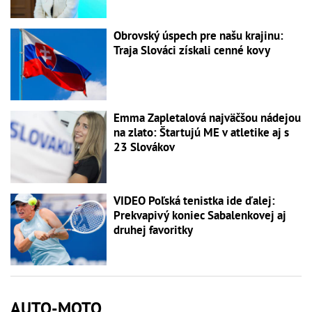
Obrovský úspech pre našu krajinu:
Traja Slováci získali cenné kovy
Emma Zapletalová najväčšou nádejou
na zlato: Štartujú ME v atletike aj s
23 Slovákov
VIDEO Poľská tenistka ide ďalej:
Prekvapivý koniec Sabalenkovej aj
druhej favoritky
AUTO-MOTO