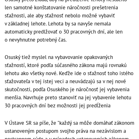
len samotné konštatovanie náročnosti prešetrenia
sťažnosti, ale aby sťažnosť nebolo možné vybaviť
v základnej lehote. Lehota by sa navyše nemala
automaticky predlžovať o 30 pracovných dní, ale len
o nevyhnutne potrebný čas.
Osuský tiež myslel na vybavovanie opakovaných
sťažností, ktoré podľa súčasného zákona majú rovnakú
lehotu ako všetky nové. Keďže ide o sťažnosť toho istého
sťažovateľa v tej istej veci a neuvádzajú sa v nej nové
skutočnosti, podľa Osuského je náročnosť jej vybavenia
menšia. Navrhuje preto stanoviť na jej vybavenie lehotu
30 pracovných dní bez možnosti jej predĺženia
V Ústave SR sa píše, že "každý sa môže domáhať zákonom
ustanoveným postupom svojho práva na nezávislom a