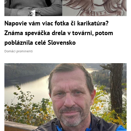
Napovie vám viac fotka či karikatúra?
Známa speváčka drela v továrni, potom
pobláznila celé Slovensko
Domáci prominenti