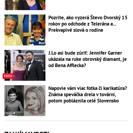
Pozrite, ako vyzerá Števo Dvorský 15
rokov po odchode z Telerána a...
Prekvapivé slová o rodine
J.Lo asi bude zúriť: Jennifer Garner
ukázala na ruke obrovský diamant, je
od Bena Afflecka?
FOTO
Napovie vám viac fotka či karikatúra?
Známa speváčka drela v továrni,
potom pobláznila celé Slovensko