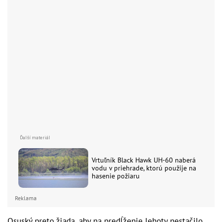
Vrtuľník Black Hawk UH-60 naberá
vodu v priehrade, ktorú použije na
hasenie požiaru
Reklama
Osuský preto žiada, aby na predĺženie lehoty nestačilo