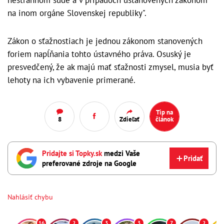
nestrannom súde a v prípadoch ustanovených zákonom
na inom orgáne Slovenskej republiky".
Zákon o sťažnostiach je jednou zákonom stanovených
foriem napĺňania tohto ústavného práva. Osuský je
presvedčený, že ak majú mať sťažnosti zmysel, musia byť
lehoty na ich vybavenie primerané.
Tip na
8
Zdieľať
článok
Pridajte si Topky.sk
medzi Vaše
Pridať
preferované zdroje na Google
Nahlásiť chybu
16
2
3
3
7
2