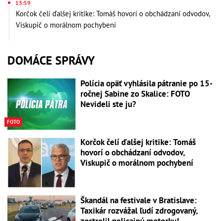
13:59
Korčok čelí ďalšej kritike: Tomáš hovorí o obchádzaní odvodov,
Viskupič o morálnom pochybení
DOMÁCE SPRÁVY
Polícia opäť vyhlásila pátranie po 15-
ročnej Sabine zo Skalice: FOTO
Nevideli ste ju?
FOTO
Korčok čelí ďalšej kritike: Tomáš
hovorí o obchádzaní odvodov,
Viskupič o morálnom pochybení
Škandál na festivale v Bratislave:
Taxikár rozvážal ľudí zdrogovaný,