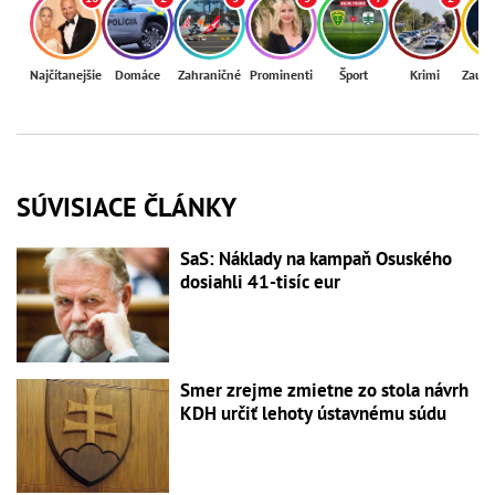
Najčítanejšie
Domáce
Zahraničné
Prominenti
Šport
Krimi
Zaují
SÚVISIACE ČLÁNKY
SaS: Náklady na kampaň Osuského
dosiahli 41-tisíc eur
Smer zrejme zmietne zo stola návrh
KDH určiť lehoty ústavnému súdu