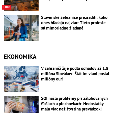
FOTO
Slovenské železnice prezradili, koho
dnes hľadajú najviac: Tieto profesie
sú mimoriadne žiadané
EKONOMIKA
V zahraničí žije podľa odhadov až 1,8
milióna Slovákov: Štát im vlani poslal
milióny eur!
SOI našla problémy pri zálohovaných
fľašiach a plechovkách: Nedostatky
mala viac než štvrtina prevádzok!