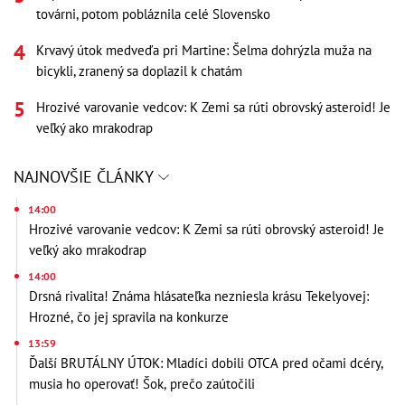
továrni, potom pobláznila celé Slovensko
Krvavý útok medveďa pri Martine: Šelma dohrýzla muža na
bicykli, zranený sa doplazil k chatám
Hrozivé varovanie vedcov: K Zemi sa rúti obrovský asteroid! Je
veľký ako mrakodrap
NAJNOVŠIE ČLÁNKY
14:00
Hrozivé varovanie vedcov: K Zemi sa rúti obrovský asteroid! Je
veľký ako mrakodrap
14:00
Drsná rivalita! Známa hlásateľka nezniesla krásu Tekelyovej:
Hrozné, čo jej spravila na konkurze
13:59
Ďalší BRUTÁLNY ÚTOK: Mladíci dobili OTCA pred očami dcéry,
musia ho operovať! Šok, prečo zaútočili