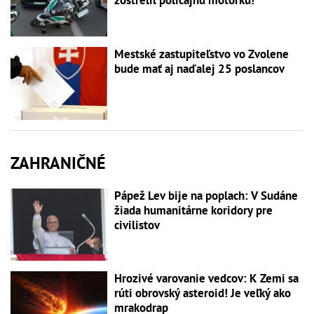
zostrelil policajnú motorku!
Mestské zastupiteľstvo vo Zvolene
bude mať aj naďalej 25 poslancov
ZAHRANIČNÉ
Pápež Lev bije na poplach: V Sudáne
žiada humanitárne koridory pre
civilistov
Hrozivé varovanie vedcov: K Zemi sa
rúti obrovský asteroid! Je veľký ako
mrakodrap