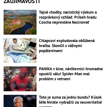
ZAUJÍMAVOSTI
Tajné chodby, nacistický výskum a
rozprávkový vzhľad: Príbeh hradu
Czocha neprestáva fascinovať
Chlapcovi explodovala obľúbená
hračka. Skončil s vážnymi
popáleninami
PANIKA v kine, návštevníci hromadne
opustili sálu! Spider-Man mal
problém s vetrami
Toto je suma za jednu bundu? Kúsok
šéfa Nvidie vydražili za neuveriteľné