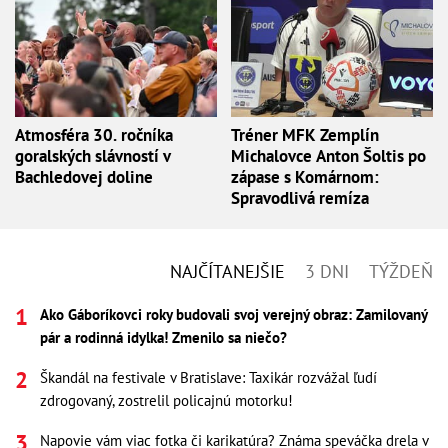
Atmosféra 30. ročníka
Tréner MFK Zemplín
goralských slávností v
Michalovce Anton Šoltis po
Bachledovej doline
zápase s Komárnom:
Spravodlivá remíza
NAJČÍTANEJŠIE
3 DNI
TÝŽDEŇ
Ako Gáboríkovci roky budovali svoj verejný obraz: Zamilovaný
pár a rodinná idylka! Zmenilo sa niečo?
Škandál na festivale v Bratislave: Taxikár rozvážal ľudí
zdrogovaný, zostrelil policajnú motorku!
Napovie vám viac fotka či karikatúra? Známa speváčka drela v