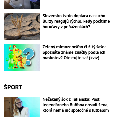
Slovensko tvrdo dopláca na sucho:
Burzy reagujú rýchlo, kedy pocítime
horúčavy v peňaženkách?
Zelený mimozemšťan či žltý šašo:
Spoznáte známe značky podľa ich
maskotov? Otestujte sa! (kvíz)
ŠPORT
Nečakaný šok z Talianska: Post
legendárneho Buffona obsadí žena,
ktorá nemá nič spoločné s futbalom