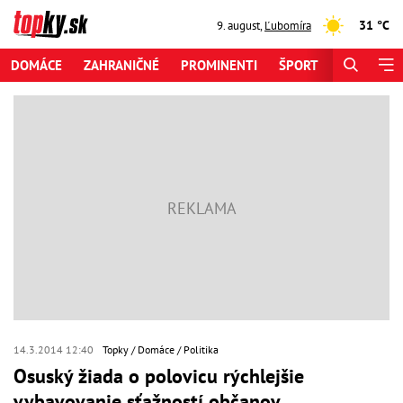
31 °C
9. august
,
Ľubomíra
DOMÁCE
ZAHRANIČNÉ
PROMINENTI
ŠPORT
ZAUJÍMAV
14.3.2014 12:40
Topky
Domáce
Politika
Osuský žiada o polovicu rýchlejšie
vybavovanie sťažností občanov