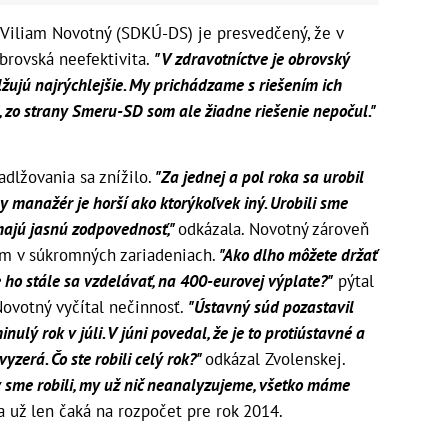
Viliam Novotný (SDKÚ-DS) je presvedčený, že v
brovská neefektivita.
"V zdravotníctve je obrovský
žujú najrýchlejšie. My prichádzame s riešením ich
, zo strany Smeru-SD som ale žiadne riešenie nepočul."
dlžovania sa znížilo.
"Za jednej a pol roka sa urobil
y manažér je horší ako ktorýkoľvek iný. Urobili sme
majú jasnú zodpovednosť,"
odkázala. Novotný zároveň
trám v súkromných zariadeniach.
"Ako dlho môžete držať
e ho stále sa vzdelávať, na 400-eurovej výplate?"
pýtal
Novotný vyčítal nečinnosť.
"Ústavný súd pozastavil
ulý rok v júli. V júni povedal, že je to protiústavné a
vyzerá. Čo ste robili celý rok?"
odkázal Zvolenskej.
 sme robili, my už nič neanalyzujeme, všetko máme
a už len čaká na rozpočet pre rok 2014.