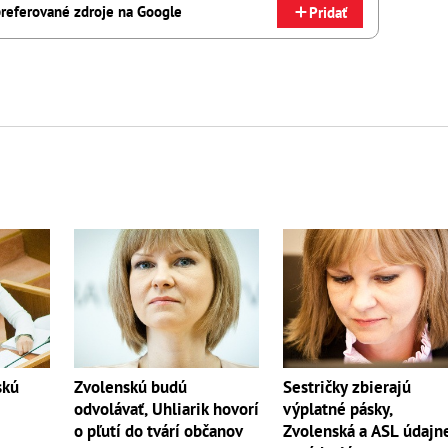
referované zdroje na Google
Pridať
skú
Zvolenskú budú
Sestričky zbierajú
odvolávať, Uhliarik hovorí
výplatné pásky,
o pľutí do tvárí občanov
Zvolenská a ASL údajn