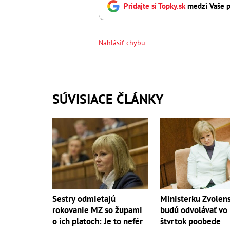
Pridajte si Topky.sk
medzi Vaše p
Nahlásiť chybu
SÚVISIACE ČLÁNKY
Sestry odmietajú
Ministerku Zvolen
rokovanie MZ so župami
budú odvolávať vo
o ich platoch: Je to nefér
štvrtok poobede