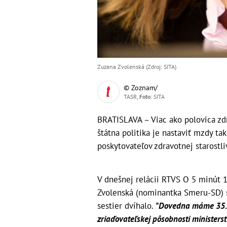
Zuzana Zvolenská (Zdroj: SITA)
© Zoznam/
TASR,
Foto
: SITA
BRATISLAVA – Viac ako polovica zd
štátna politika je nastaviť mzdy tak
poskytovateľov zdravotnej starostli
V dnešnej relácii RTVS O 5 minút 1
Zvolenská (nominantka Smeru-SD) s 
sestier dvíhalo.
"Dovedna máme 35.000
zriaďovateľskej pôsobnosti ministerst