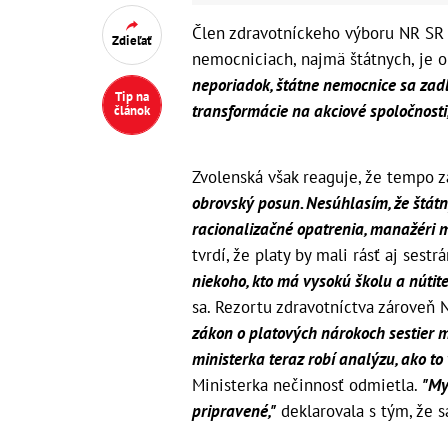
Člen zdravotníckeho výboru NR SR 
Zdieľať
nemocniciach, najmä štátnych, je o
neporiadok, štátne nemocnice sa zadl
Tip na
transformácie na akciové spoločnosti
článok
Zvolenská však reaguje, že tempo za
obrovský posun. Nesúhlasím, že štátn
racionalizačné opatrenia, manažéri 
tvrdí, že platy by mali rásť aj ses
niekoho, kto má vysokú školu a nútit
sa. Rezortu zdravotníctva zároveň 
zákon o platových nárokoch sestier min
ministerka teraz robí analýzu, ako to 
Ministerka nečinnosť odmietla.
"My
pripravené,"
deklarovala s tým, že s