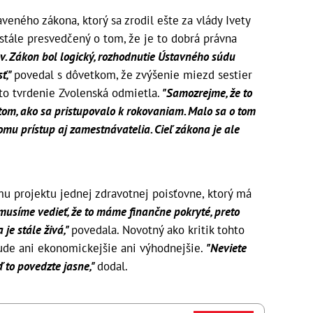
ného zákona, ktorý sa zrodil ešte za vlády Ivety
 stále presvedčený o tom, že je to dobrá právna
. Zákon bol logický, rozhodnutie Ústavného súdu
ť,"
povedal s dôvetkom, že zvýšenie miezd sestier
to tvrdenie Zvolenská odmietla.
"Samozrejme, že to
 tom, ako sa pristupovalo k rokovaniam. Malo sa o tom
tomu prístup aj zamestnávatelia. Cieľ zákona je ale
mu projektu jednej zdravotnej poisťovne, ktorý má
usíme vedieť, že to máme finančne pokryté, preto
 je stále živá,"
povedala. Novotný ako kritik tohto
bude ani ekonomickejšie ani výhodnejšie.
"Neviete
ď to povedzte jasne,"
dodal.