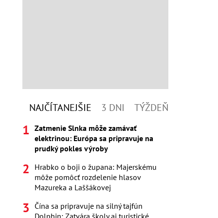
NAJČÍTANEJŠIE
3 DNI
TÝŽDEŇ
Zatmenie Slnka môže zamávať
elektrinou: Európa sa pripravuje na
prudký pokles výroby
Hrabko o boji o župana: Majerskému
môže pomôcť rozdelenie hlasov
Mazureka a Laššákovej
Čína sa pripravuje na silný tajfún
Dolphin: Zatvára školy aj turistické