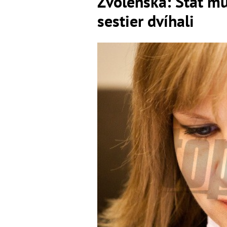
Zvolenská: Štát mus
sestier dvíhali