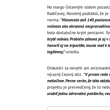
Na margo Ústavným súdom pozastave
Radičovej, Novotný podotkol, že je
norma.
"Hlasovalo zaň 140 poslancov
vnímam ako ohromnú nespravodlivos
bolo dostatočne kryté peniazmi. To
kryté nebolo. Problém zákona je aj v
hovoriť aj na tripartite, musia mať k 
legitímny,"
uviedla.
Diskutéri sa nevyhli ani avizované
výrazný časový sklz.
"V prvom rade m
netlačíme. Pevne verím, že táto otázka
projektu je presvedčený, že to ne
urobiť jednu zdravotnú poisťovňu, ve