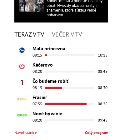
Koniec mesiaca prinesie finančný
obrat: Hviezdy ukázali na štyri
znamenia, ktoré získajú veľké
bohatstvo
TERAZ V TV
VEČER V TV
Malá princezná
08:15
10:15
Káčerovo
08:20
08:45
Čo budeme robiť
08:15
08:30
Frasier
07:55
08:25
Nové bývanie
08:20
09:45
Navoľ stanice
Celý program