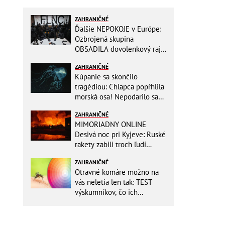
ZAHRANIČNÉ
Ďalšie NEPOKOJE v Európe:
Ozbrojená skupina
OBSADILA dovolenkový raj,
TOTO odkazuje všetkým
ZAHRANIČNÉ
turistom!
Kúpanie sa skončilo
tragédiou: Chlapca popŕhlila
morská osa! Nepodarilo sa
ho zachrániť
ZAHRANIČNÉ
MIMORIADNY ONLINE
Desivá noc pri Kyjeve: Ruské
rakety zabili troch ľudí
vrátane dieťaťa, ozývali sa
ZAHRANIČNÉ
výbuchy
Otravné komáre možno na
vás neletia len tak: TEST
výskumníkov, čo ich
priťahujú najviac?