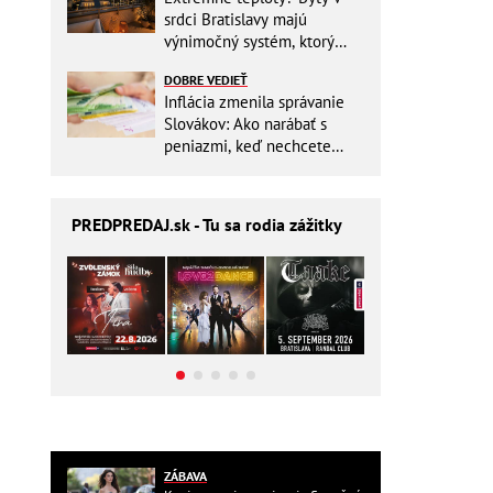
srdci Bratislavy majú
výnimočný systém, ktorý
ešte aj šetrí náklady
DOBRE VEDIEŤ
Inflácia zmenila správanie
Slovákov: Ako narábať s
peniazmi, keď nechcete
zbytočne riskovať?
PREDPREDAJ
.sk - Tu sa rodia zážitky
ZÁBAVA