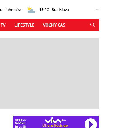
jtra Ľubomíra
19 °C
 TV
LIFESTYLE
VOĽNÝ ČAS
STREAM
NAŽIVO
Olivia Rodrigo