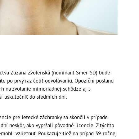
íctva Zuzana Zvolenská (nominant Smer-SD) bude
te po prvý raz čeliť odvolávaniu. Opoziční poslanci
rh na zvolanie mimoriadnej schôdze aj s
í uskutočniť do siedmich dní.
cencie pre letecké záchranky sa skončil v prípade
 dní neskôr, ako vypršali pôvodné licencie. Z týchto
emohli vzlietnuť. Poukazuje tiež na prípad 39-ročnej