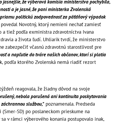
 jasnejšie, že výberová komisia ministerstva pochybila,
nosti a je jasné, že pani ministerka Zvolenská
 priamu politickú zodpovednosť za päťdňový výpadok
"
povedal Novotný, ktorý nemieni nechať zamiesť
 a tiež podľa exministra zdravotníctva Ivana
ravia a života ľudí. Uhliarik tvrdí, že ministerstvo
he zabezpečiť včasnú zdravotnú starostlivosť pre
sť a napľutie do tváre našich občanov, ktorí si platia
ik, podľa ktorého Zvolenská nemá riadiť rezort
týždeň reagovala, že žiadny dôvod na svoje
rušený, nebola porušená ani kontinuita poskytovania
u záchrannou službou,"
poznamenala. Predseda
ši (Smer-SD) po poslaneckom prieskume na
by sa v rámci výberového konania postupovalo inak,