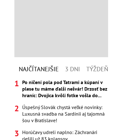
NAJČÍTANEJŠIE
3 DNI
TÝŽDEŇ
Po ničení pola pod Tatrami a kúpaní v
plese tu máme ďalší nešvár! Drzosť bez
hraníc: Dvojica kvôli fotke vošla do...
Úspešný Slovák chystá veľké novinky:
Luxusná svadba na Sardínii aj tajomná
šou v Bratislave!
Horúčavy udreli naplno: Záchranári
riešili už 83 kolapsov