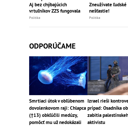
Aj bez chýbajúcich
Zneužívate ľudské
vrtuľníkov ZZS fungovala
nešťastie!
Politika
Politika
ODPORÚČAME
Smrtiaci útok v obľúbenom
Izrael rieši kontrov
dovolenkovom raji: Chlapca
prípad: Osadníka ob
(†13) obkľúčili medúzy,
zabitia palestínske
pomôcť mu už nedokázali
aktivistu