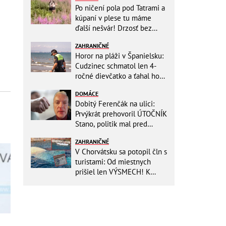
Po ničení pola pod Tatrami a
kúpaní v plese tu máme
ďalší nešvár! Drzosť bez
hraníc: Dvojica kvôli fotke
ZAHRANIČNÉ
vošla do...
Horor na pláži v Španielsku:
Cudzinec schmatol len 4-
ročné dievčatko a ťahal ho
do mora!
DOMÁCE
Dobitý Ferenčák na ulici:
Prvýkrát prehovoril ÚTOČNÍK
Stano, politik mal pred
útokom napomenúť hlučnú
ZAHRANIČNÉ
partiu!
V Chorvátsku sa potopil čln s
turistami: Od miestnych
prišiel len VÝSMECH! K
prípadu sa vyjadrila polícia