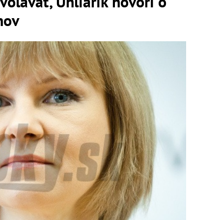
olávať, Uhliarik hovorí o
nov