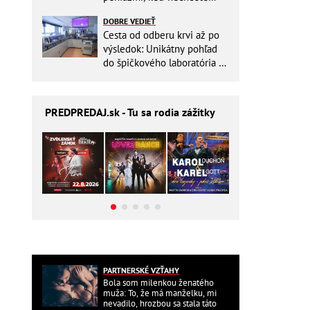
zbytočne riskovať?
DOBRE VEDIEŤ
Cesta od odberu krvi až po
výsledok: Unikátny pohľad
do špičkového laboratória na
Slovensku
PREDPREDAJ
.sk - Tu sa rodia zážitky
PARTNERSKÉ VZŤAHY
Bola som milenkou ženatého
muža: To, že má manželku, mi
nevadilo, hrozbou sa stala táto