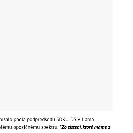
dpísalo podľa podpredsedu SDKÚ-DS Viliama
celému opozičnému spektru.
"Zo zistení, ktoré máme z