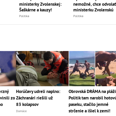
ministerky Zvolenskej:
nemožné, chce odvola
Šaškárne a kauzy!
ministerku Zvolenskú
Politika
Politika
erzný
Horúčavy udreli naplno:
Obrovská DRÁMA na pláži
vinili zo
Záchranári riešili už
Politik tam narobil hotov
ho
83 kolapsov
paseku, stačilo jemné
strčenie a išiel k zemi!
Domáce