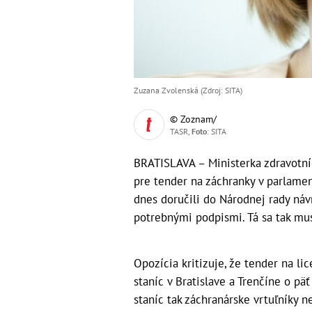
Zuzana Zvolenská (Zdroj: SITA)
© Zoznam/
TASR,
Foto
: SITA
BRATISLAVA – Ministerka zdravotn
pre tender na záchranky v parlamen
dnes doručili do Národnej rady náv
potrebnými podpismi. Tá sa tak mus
Opozícia kritizuje, že tender na li
staníc v Bratislave a Trenčíne o päť
staníc tak záchranárske vrtuľníky n