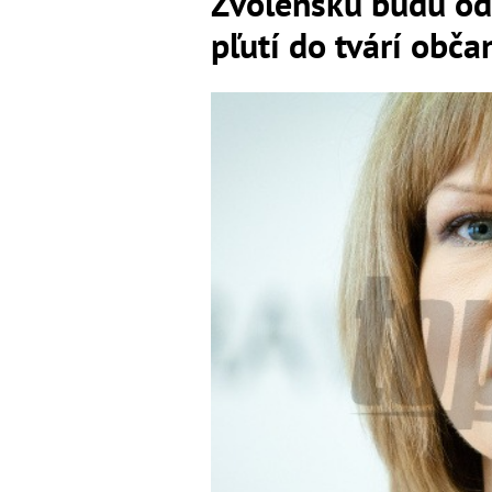
Zvolenskú budú odv
pľutí do tvárí obča