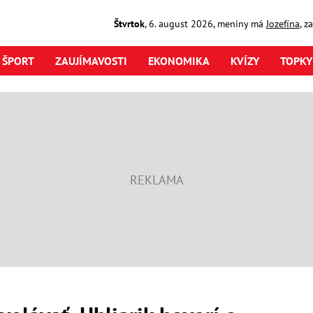
Štvrtok
,
6. august
2026
,
meniny má
Jozefína
, z
ŠPORT
ZAUJÍMAVOSTI
EKONOMIKA
KVÍZY
TOPKY