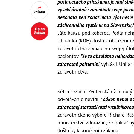
poslaneckého prieskumu, je nad slnko
vysokí úradníci zanedbali svoje povin
Zdieľať
nekonala, keď konať mala. Tým nesie
záchranného systému na Slovensku,
Tip na
túto kauzu pod koberec. Podľa neho
článok
Uhliarika (KDH) došlo k ohrozeniu zd
zdravotníctva zlyhalo vo svojej úlo
pacientov.
"Je to absolútna nehorázno
zdravotné poistenie,"
vyhlásil Uhliar
zdravotníctva.
Šéfka rezortu Zvolenská už minulý 
odvolávanie nevidí.
"Zákon nebol po
zdravotnej starostlivosti vrtuľníkovo
zdravotníckeho výboru Richard Ra
ministerstve zdôraznil, že pokiaľ 
došlo by k porušeniu zákona.