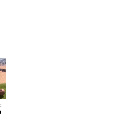
ť
:
ú