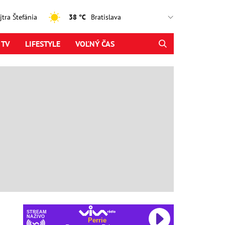
ajtra Štefánia
38 °C
 TV
LIFESTYLE
VOĽNÝ ČAS
STREAM
NAŽIVO
Perrie