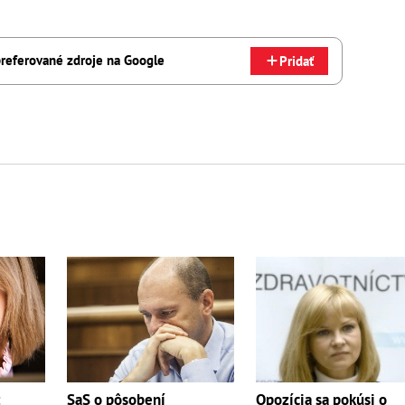
referované zdroje na Google
Pridať
:
SaS o pôsobení
Opozícia sa pokúsi o