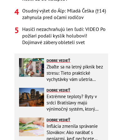
Osudný výlet do Álp: Mladá Češka (†14)
zahynula pred očami rodičov
Hasiči nezachraňujú len ľudí: VIDEO Po
požiari podali kyslík holubovi!
Dojímavé zábery obleteli svet
DOBRE VEDIEŤ
Zbaľte sa na letný piknik bez
stresu: Tieto praktické
vychytávky vám ušetria
miesto v batohu!
DOBRE VEDIEŤ
Extrémne teploty? Byty v
srdci Bratislavy majú
výnimočný systém, ktorý
ešte aj šetrí náklady
DOBRE VEDIEŤ
Inflácia zmenila správanie
Slovákov: Ako narábať s
peniazmi, keď nechcete