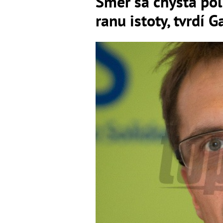
Smer sa chystá pol
ranu istoty, tvrdí G