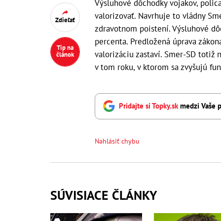
Výsluhové dôchodky vojakov, polica
valorizovať. Navrhuje to vládny S
Zdieľať
zdravotnom poistení. Výsluhové dôc
percenta. Predložená úprava zákon
Tip na
valorizáciu zastaví. Smer-SD totiž 
článok
v tom roku, v ktorom sa zvyšujú fu
Pridajte si Topky.sk
medzi Vaše p
Nahlásiť chybu
SÚVISIACE ČLÁNKY