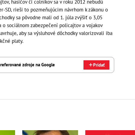
jtov, hasičov či colníkov sa v roku 2012 nebudú
mer-SD, rieši to pozmeňujúcim návrhom k zákonu o
hodky sa pôvodne mali od 1. júla zvýšiť o 3,05
a o sociálnom zabezpečení policajtov a vojakov
navrhuje, aby sa výsluhové dôchodky valorizovali iba
nkčné platy.
referované zdroje na Google
Pridať