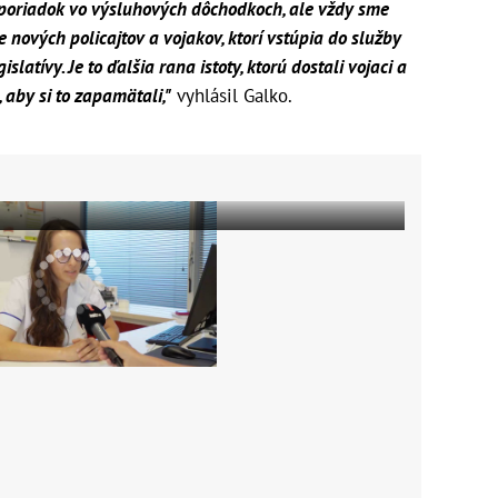
ť poriadok vo výsluhových dôchodkoch, ale vždy sme
e nových policajtov a vojakov, ktorí vstúpia do služby
latívy. Je to ďalšia rana istoty, ktorú dostali vojaci a
, aby si to zapamätali,"
vyhlásil Galko.