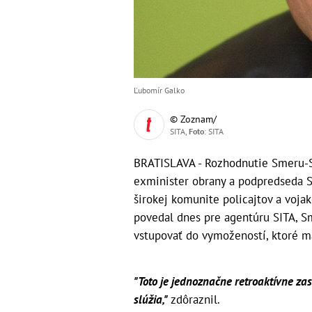
Ľubomír Galko
© Zoznam/
SITA,
Foto
: SITA
BRATISLAVA - Rozhodnutie Smeru-S
exminister obrany a podpredseda S
širokej komunite policajtov a vojak
povedal dnes pre agentúru SITA, S
vstupovať do vymožeností, ktoré maj
"Toto je jednoznačne retroaktívne zas
slúžia,"
zdôraznil.