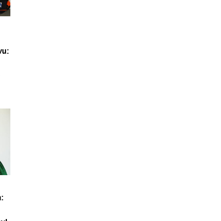
vu:
e
: