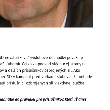
D nevalorizovať výsluhové dôchodky považuje
aS Ľubomír Galko za podvod vládnucej strany na
ov a ďalších príslušníkov ozbrojených síl. Ako
mer-SD v kampani pred voľbami sľuboval, že nebude
ú príslušníci ozbrojených síl v aktívnej službe.
iahnutie do pravidiel pre príslušníkov, ktorí už dnes