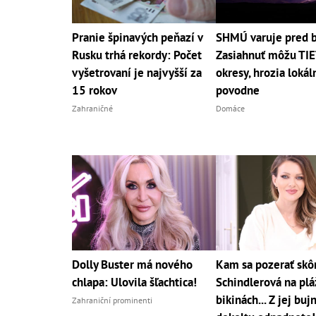
Pranie špinavých peňazí v
SHMÚ varuje pred 
Rusku trhá rekordy: Počet
Zasiahnuť môžu TI
vyšetrovaní je najvyšší za
okresy, hrozia lokál
15 rokov
povodne
Zahraničné
Domáce
Dolly Buster má nového
Kam sa pozerať skô
chlapa: Ulovila šľachtica!
Schindlerová na pláž
bikinách... Z jej bu
Zahraniční prominenti