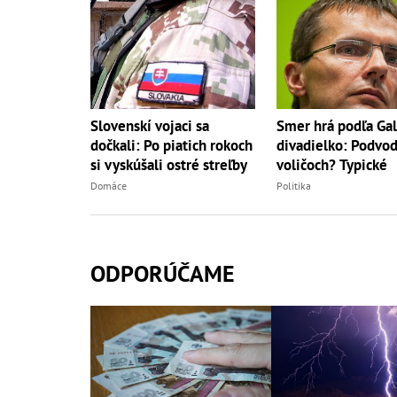
Slovenskí vojaci sa
Smer hrá podľa Ga
dočkali: Po piatich rokoch
divadielko: Podvod
si vyskúšali ostré streľby
voličoch? Typické
Domáce
Politika
ODPORÚČAME