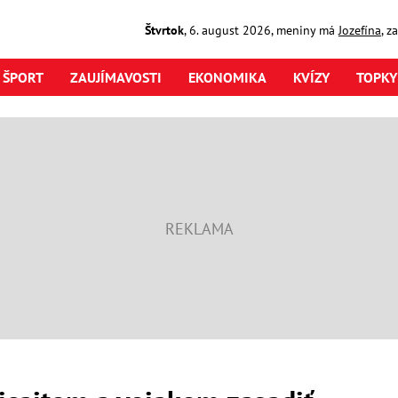
Štvrtok
,
6. august
2026
,
meniny má
Jozefína
, z
ŠPORT
ZAUJÍMAVOSTI
EKONOMIKA
KVÍZY
TOPKY