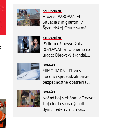
ZAHRANIČNÉ
Hrozivé VAROVANIE!
Situácia s migrantmi v
Španielskej Ceute sa má
zdramatizovať: Unikol
ZAHRANIČNÉ
presný dátum druhej invázie
Párik to už nevydržal a
o
ROZDÁVAL si to priamo na
úrade: Obrovský škandál,
obidvoch na mieste vyhodili
DOMÁCE
MIMORIADNE Pitvu v
Lučenci sprevádzali prísne
bezpečnostné opatrenia:
Zasahovali hasiči aj chemici!
DOMÁCE
Nočný boj s ohňom v Trnave:
Traja ľudia sa nadýchali
dymu, jeden z nich sa
zachoval ako hrdina!