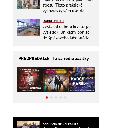
stresu: Tieto praktické
vychytávky vám ušetria
miesto v batohu!
DOBRE VEDIEŤ
Cesta od odberu krvi až po
výsledok: Unikátny pohľad
do špičkového laboratória na
Slovensku
PREDPREDAJ
.sk - Tu sa rodia zážitky
ZAHRANIČNÉ CELEBRITY