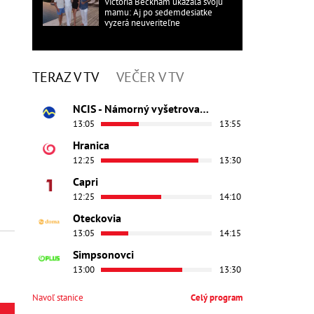
Victoria Beckham ukázala svoju
mamu: Aj po sedemdesiatke
vyzerá neuveriteľne
TERAZ V TV
VEČER V TV
NCIS - Námorný vyšetrovací úrad
13:05
13:55
Hranica
12:25
13:30
Capri
12:25
14:10
Oteckovia
13:05
14:15
Simpsonovci
13:00
13:30
Navoľ stanice
Celý program