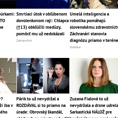
búrkami:
Smrtiaci útok v obľúbenom
Umelá inteligencia a
ETO
dovolenkovom raji: Chlapca
robotika pomáhajú
ne
(†13) obkľúčili medúzy,
slovenskému zdravotníct
pomôcť mu už nedokázali
Záchranári stanovia
diagnózu priamo v terén
Zahraničné
Domáce
r?
Párik to už nevydržal a
Zuzana Fialová to už
i iba v
ROZDÁVAL si to priamo na
nevydržala a drsne udrela
jného
úrade: Obrovský škandál,
Sarkastická NÁLOŽ pre