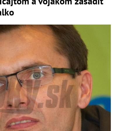
icajtom a vojakom zasadiť
alko