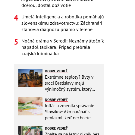
dcérou, dostal doživotie
Umelá inteligencia a robotika pomáhajú
slovenskému zdravotníctvu: Záchranári
stanovia diagnózu priamo v teréne
Nočná dráma v Seredi: Neznámy útočník
napadol taxikára! Prípad prebrala
krajská kriminálka
DOBRE VEDIEŤ
Extrémne teploty? Byty v
srdci Bratislavy majú
výnimočný systém, ktorý
ešte aj šetrí náklady
DOBRE VEDIEŤ
Inflácia zmenila správanie
Slovákov: Ako narábať s
peniazmi, keď nechcete
zbytočne riskovať?
DOBRE VEDIEŤ
Zbaľte sa na letný piknik bez