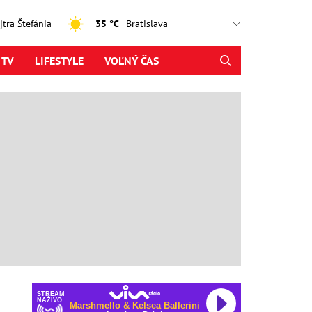
ajtra Štefánia
35 °C
 TV
LIFESTYLE
VOĽNÝ ČAS
STREAM
NAŽIVO
Marshmello & Kelsea Ballerini