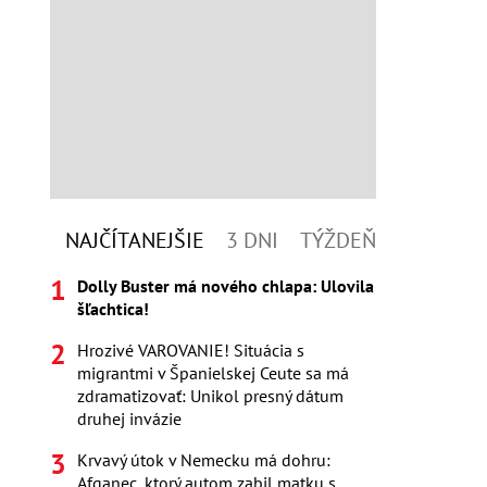
NAJČÍTANEJŠIE
3 DNI
TÝŽDEŇ
Dolly Buster má nového chlapa: Ulovila
šľachtica!
Hrozivé VAROVANIE! Situácia s
migrantmi v Španielskej Ceute sa má
zdramatizovať: Unikol presný dátum
druhej invázie
Krvavý útok v Nemecku má dohru:
Afganec, ktorý autom zabil matku s