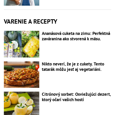
VARENIE A RECEPTY
Ananásová cuketa na zimu: Perfektná
zaváranina ako stvorená k mäsu.
Nikto neverí, že je z cukety. Tento
tatarák môžu jesť aj vegetariáni.
Citrónový sorbet: Osviežujúci dezert,
ktorý očarí vašich hostí