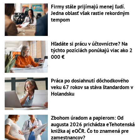
Firmy stále prijímajú menej ľudí.
Jedna oblasť však rastie rekordným
tempom
Hľadáte si prácu v účtovníctve? Na
týchto pozíciách ponúkajú viac ako 2
000 €
Práca po dosiahnutí dôchodkového
veku 67 rokov sa stáva štandardom v
Holandsku
Zbohom úradom a papierom: Od
augusta 2026 prichádza eTehotenská
knižka aj eOČR. Čo to znamená pre
zamestnancov?