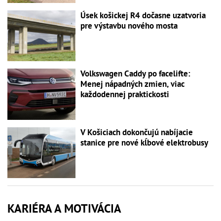
Úsek košickej R4 dočasne uzatvoria
pre výstavbu nového mosta
Volkswagen Caddy po facelifte:
Menej nápadných zmien, viac
každodennej praktickosti
V Košiciach dokončujú nabíjacie
stanice pre nové kĺbové elektrobusy
KARIÉRA A MOTIVÁCIA