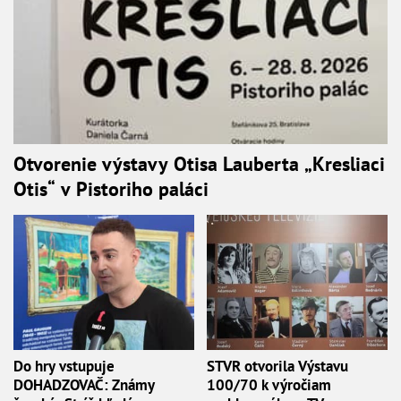
Otvorenie výstavy Otisa Lauberta „Kresliaci
Otis“ v Pistoriho paláci
Do hry vstupuje
STVR otvorila Výstavu
DOHADZOVAČ: Známy
100/70 k výročiam