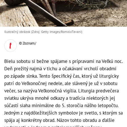
Ilustračný obrázok (Zdroj: Getty Images/RomoloTavani)
© Zoznam/
Bielu sobotu si bežne spájame s prípravami na Veľkú noc.
Deň prežitý najmä v tichu a očakávaní vrcholí obradmi
po západe slnka. Tento špecifický čas, ktorý už liturgicky
patrí do Veľkonočnej nedele, ale slávený je už v sobotu
večer, sa nazýva Veľkonočná vigília. Liturgia predvečera
sviatku ukrýva mnohé odkazy a tradícia niektorých jej
súčastí siaha minimálne do 5. storočia nášho letopočtu.
Jedným z najdôležitejších symbolov je svetlo, s ktorým sa
spája aj konkrétny obrad. Názov tohto obradu a ďalšie