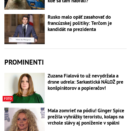
kde sa tam nabrali?
Rusko malo opäť zasahovať do
francúzskej politiky: Terčom je
kandidát na prezidenta
PROMINENTI
Zuzana Fialová to už nevydržala a
drsne udrela: Sarkastická NÁLOŽ pre
konšpirátorov a popieračov!
FOTO
Mala zomrieť na pódiu! Ginger Spice
prežila vyhrážky teroristu, kolaps na
vrchole slávy aj poníženie v spálni