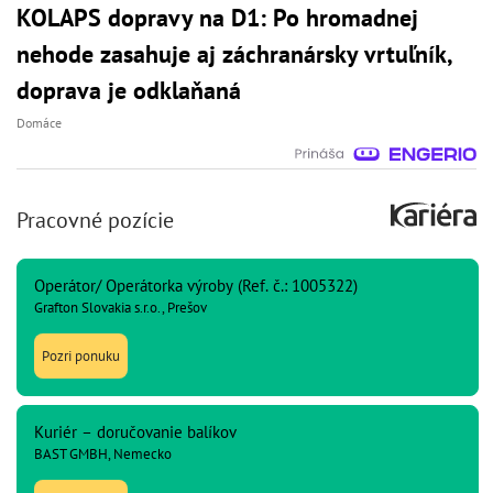
KOLAPS dopravy na D1: Po hromadnej
nehode zasahuje aj záchranársky vrtuľník,
doprava je odklaňaná
Domáce
Pracovné pozície
Operátor/ Operátorka výroby (Ref. č.: 1005322)
Grafton Slovakia s.r.o., Prešov
Pozri ponuku
Kuriér – doručovanie balíkov
BAST GMBH, Nemecko