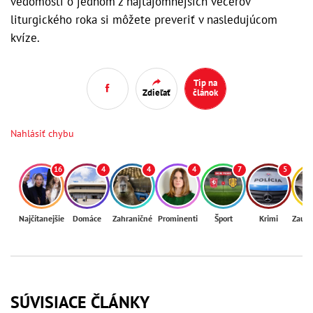
vedomosti o jednom z najtajomnejších večerov
liturgického roka si môžete preveriť v nasledujúcom
kvíze.
Tip na
Zdieľať
článok
Nahlásiť chybu
16
4
4
4
7
5
Najčítanejšie
Domáce
Zahraničné
Prominenti
Šport
Krimi
Zaují
SÚVISIACE ČLÁNKY