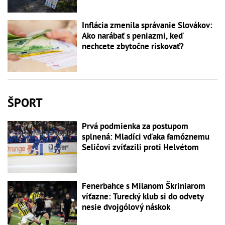
Inflácia zmenila správanie Slovákov:
Ako narábať s peniazmi, keď
nechcete zbytočne riskovať?
ŠPORT
Prvá podmienka za postupom
splnená: Mladíci vďaka famóznemu
Seličovi zvíťazili proti Helvétom
Fenerbahce s Milanom Škriniarom
víťazne: Turecký klub si do odvety
nesie dvojgólový náskok