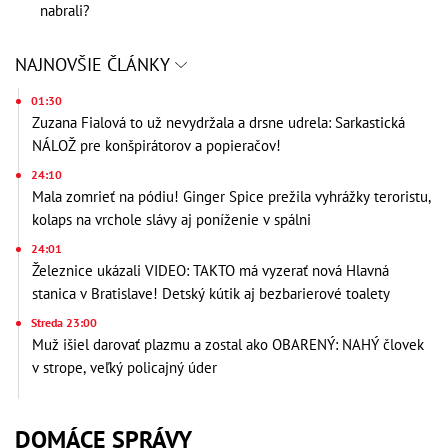
nabrali?
NAJNOVŠIE ČLÁNKY
01:30
Zuzana Fialová to už nevydržala a drsne udrela: Sarkastická
NÁLOŽ pre konšpirátorov a popieračov!
24:10
Mala zomrieť na pódiu! Ginger Spice prežila vyhrážky teroristu,
kolaps na vrchole slávy aj poníženie v spálni
24:01
Železnice ukázali VIDEO: TAKTO má vyzerať nová Hlavná
stanica v Bratislave! Detský kútik aj bezbarierové toalety
Streda 23:00
Muž išiel darovať plazmu a zostal ako OBARENÝ: NAHÝ človek
v strope, veľký policajný úder
DOMÁCE SPRÁVY