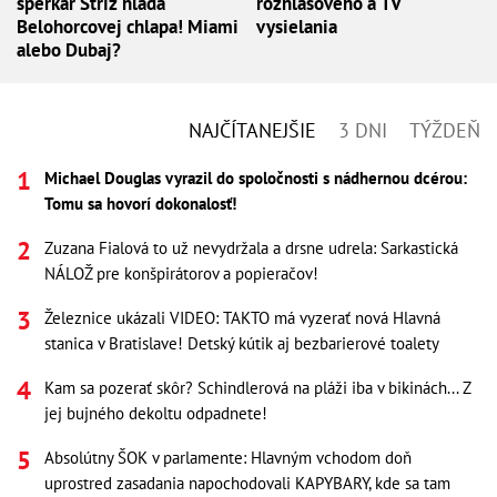
šperkár Stríž hľadá
rozhlasového a TV
Belohorcovej chlapa! Miami
vysielania
alebo Dubaj?
NAJČÍTANEJŠIE
3 DNI
TÝŽDEŇ
Michael Douglas vyrazil do spoločnosti s nádhernou dcérou:
Tomu sa hovorí dokonalosť!
Zuzana Fialová to už nevydržala a drsne udrela: Sarkastická
NÁLOŽ pre konšpirátorov a popieračov!
Železnice ukázali VIDEO: TAKTO má vyzerať nová Hlavná
stanica v Bratislave! Detský kútik aj bezbarierové toalety
Kam sa pozerať skôr? Schindlerová na pláži iba v bikinách... Z
jej bujného dekoltu odpadnete!
Absolútny ŠOK v parlamente: Hlavným vchodom doň
uprostred zasadania napochodovali KAPYBARY, kde sa tam