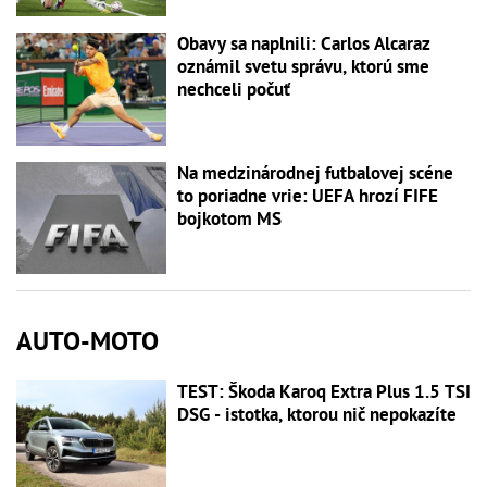
Obavy sa naplnili: Carlos Alcaraz
oznámil svetu správu, ktorú sme
nechceli počuť
Na medzinárodnej futbalovej scéne
to poriadne vrie: UEFA hrozí FIFE
bojkotom MS
AUTO-MOTO
TEST: Škoda Karoq Extra Plus 1.5 TSI
DSG - istotka, ktorou nič nepokazíte