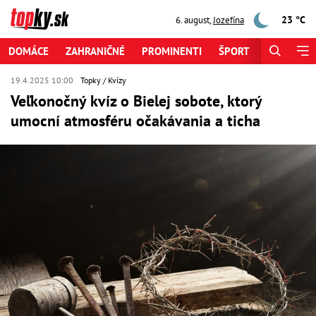
23 °C
6. august
,
Jozefína
DOMÁCE
ZAHRANIČNÉ
PROMINENTI
ŠPORT
ZAUJÍMAV
19.4.2025 10:00
Topky
Kvízy
Veľkonočný kvíz o Bielej sobote, ktorý
umocní atmosféru očakávania a ticha