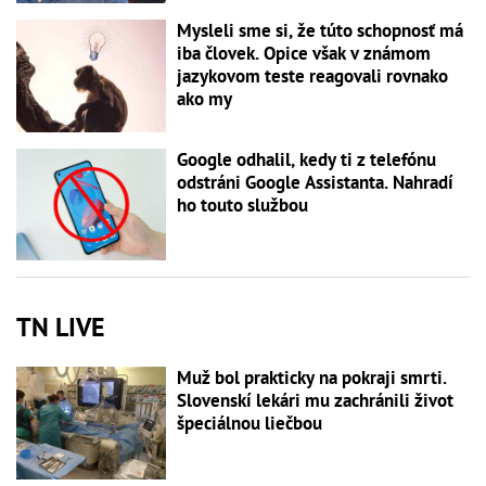
Mysleli sme si, že túto schopnosť má
iba človek. Opice však v známom
jazykovom teste reagovali rovnako
ako my
Google odhalil, kedy ti z telefónu
odstráni Google Assistanta. Nahradí
ho touto službou
TN LIVE
Muž bol prakticky na pokraji smrti.
Slovenskí lekári mu zachránili život
špeciálnou liečbou