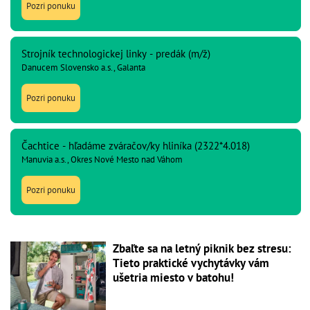
Pozri ponuku
Strojník technologickej linky - predák (m/ž)
Danucem Slovensko a.s., Galanta
Pozri ponuku
Čachtice - hľadáme zváračov/ky hliníka (2322*4.018)
Manuvia a.s., Okres Nové Mesto nad Váhom
Pozri ponuku
Zbaľte sa na letný piknik bez stresu:
Tieto praktické vychytávky vám
ušetria miesto v batohu!