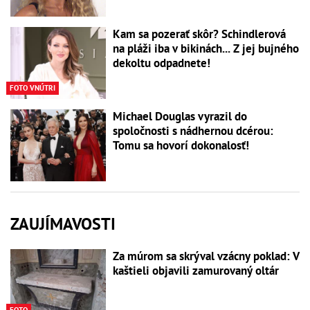
Kam sa pozerať skôr? Schindlerová
na pláži iba v bikinách... Z jej bujného
dekoltu odpadnete!
FOTO VNÚTRI
Michael Douglas vyrazil do
spoločnosti s nádhernou dcérou:
Tomu sa hovorí dokonalosť!
ZAUJÍMAVOSTI
Za múrom sa skrýval vzácny poklad: V
kaštieli objavili zamurovaný oltár
FOTO