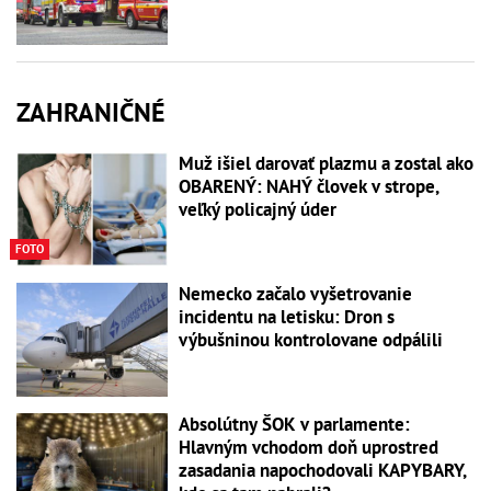
ZAHRANIČNÉ
Muž išiel darovať plazmu a zostal ako
OBARENÝ: NAHÝ človek v strope,
veľký policajný úder
FOTO
Nemecko začalo vyšetrovanie
incidentu na letisku: Dron s
výbušninou kontrolovane odpálili
Absolútny ŠOK v parlamente:
Hlavným vchodom doň uprostred
zasadania napochodovali KAPYBARY,