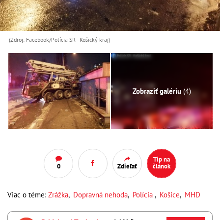
(Zdroj: Facebook/Polícia SR - Košický kraj)
Zobraziť galériu
(4)
Tip na
0
Zdieľať
článok
Viac o téme:
Zrážka
,
Dopravná nehoda
,
Polícia
,
Košice
,
MHD