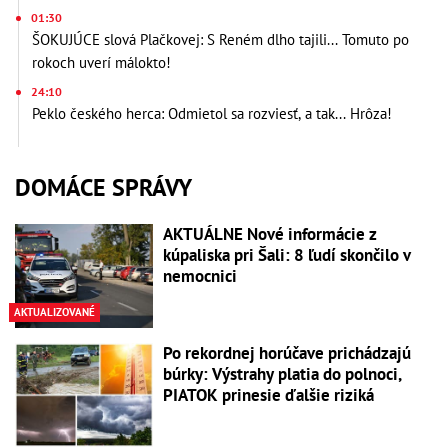
01:30
ŠOKUJÚCE slová Plačkovej: S Reném dlho tajili... Tomuto po
rokoch uverí málokto!
24:10
Peklo českého herca: Odmietol sa rozviesť, a tak... Hrôza!
DOMÁCE SPRÁVY
AKTUÁLNE Nové informácie z
kúpaliska pri Šali: 8 ľudí skončilo v
nemocnici
AKTUALIZOVANÉ
Po rekordnej horúčave prichádzajú
búrky: Výstrahy platia do polnoci,
PIATOK prinesie ďalšie riziká