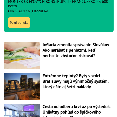
MONTÉR OCEĽOVÝCH KONŠTRUKCIÍ - FRANCÚZSKO - 3 600
netto
CHRISTAL s. r. o., Francúzsko
Pozri ponuku
Inflácia zmenila správanie Slovákov:
Ako narábať s peniazmi, keď
nechcete zbytočne riskovať?
Extrémne teploty? Byty v srdci
Bratislavy majú výnimočný systém,
ktorý ešte aj šetrí náklady
Cesta od odberu krvi až po výsledok:
Unikátny pohľad do špičkového