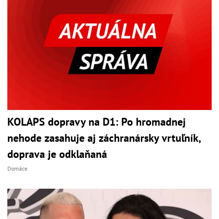
KOLAPS dopravy na D1: Po hromadnej
nehode zasahuje aj záchranársky vrtuľník,
doprava je odklaňaná
Domáce