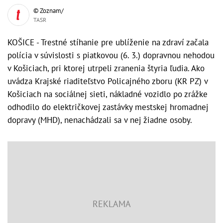
© Zoznam/
TASR
KOŠICE - Trestné stíhanie pre ublíženie na zdraví začala
polícia v súvislosti s piatkovou (6. 3.) dopravnou nehodou
v Košiciach, pri ktorej utrpeli zranenia štyria ľudia. Ako
uvádza Krajské riaditeľstvo Policajného zboru (KR PZ) v
Košiciach na sociálnej sieti, nákladné vozidlo po zrážke
odhodilo do električkovej zastávky mestskej hromadnej
dopravy (MHD), nenachádzali sa v nej žiadne osoby.