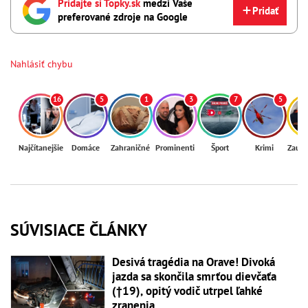
Pridajte si Topky.sk
medzi Vaše
Pridať
preferované zdroje na Google
Nahlásiť chybu
16
5
1
3
7
5
Najčítanejšie
Domáce
Zahraničné
Prominenti
Šport
Krimi
Zaují
SÚVISIACE ČLÁNKY
Desivá tragédia na Orave! Divoká
jazda sa skončila smrťou dievčaťa
(†19), opitý vodič utrpel ľahké
zranenia