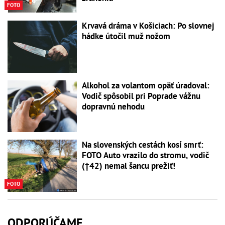
FOTO
Krvavá dráma v Košiciach: Po slovnej
hádke útočil muž nožom
Alkohol za volantom opäť úradoval:
Vodič spôsobil pri Poprade vážnu
dopravnú nehodu
Na slovenských cestách kosí smrť:
FOTO Auto vrazilo do stromu, vodič
(†42) nemal šancu prežiť!
FOTO
ODPORÚČAME