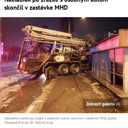
skončil v zastávke MHD
Zobraziť galériu
(4)
Nákladné vozidlo po zrážke s osobným autom skončilo v zastávke MHD (Zdroj:
Facebook/Polícia SR - Košický kraj)