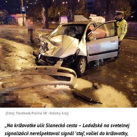
(Zdroj: Facebook/Polícia SR - Košický kraj)
„Na križovatke ulíc Slanecká cesta – Ladožská na svetelnej
signalizácii nerešpektoval signál 'stoj', vošiel do križovatky,