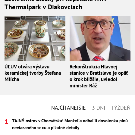
Thermalpark v Diakovciach
ÚĽUV otvára výstavu
Rekonštrukcia Hlavnej
keramickej tvorby Štefana
stanice v Bratislave je opäť
Mlícha
o krok bližšie, uviedol
minister Ráž
NAJČÍTANEJŠIE
3 DNI
TÝŽDEŇ
TAJNÝ ostrov v Chorvátsku! Manželia odhalili dovolenku plnú
neviazaného sexu a pikatné detaily