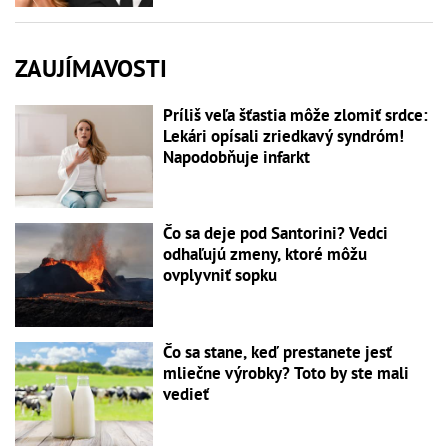
ZAUJÍMAVOSTI
Príliš veľa šťastia môže zlomiť srdce:
Lekári opísali zriedkavý syndróm!
Napodobňuje infarkt
Čo sa deje pod Santorini? Vedci
odhaľujú zmeny, ktoré môžu
ovplyvniť sopku
Čo sa stane, keď prestanete jesť
mliečne výrobky? Toto by ste mali
vedieť