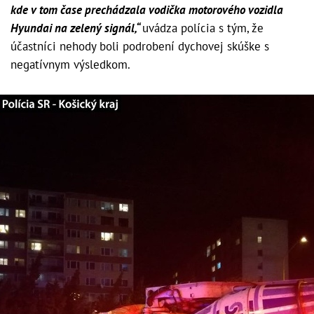
kde v tom čase prechádzala vodička motorového vozidla
Hyundai na zelený signál,“
uvádza polícia s tým, že
účastníci nehody boli podrobení dychovej skúške s
negatívnym výsledkom.