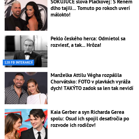
ŠOKUJÚCE slová Plačkovej: S Reném
dlho tajili... Tomuto po rokoch uverí
málokto!
Peklo českého herca: Odmietol sa
rozviesť, a tak... Hrôza!
128 FB INTERAKCIÍ
Manželka Attilu Végha rozpálila
Chorvátsko: FOTO v plavkách vyráža
dych! TAKÝTO zadok sa len tak nevidí
Kaia Gerber a syn Richarda Gerea
spolu: Osud ich spojil desaťročia po
rozvode ich rodičov!