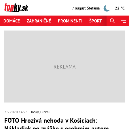
22 °C
7. august
,
Štefánia
DOMÁCE
ZAHRANIČNÉ
PROMINENTI
ŠPORT
ZAUJÍMAV
7.3.2020 14:26
Topky
Krimi
FOTO Hrozivá nehoda v Košiciach:
Nákladiak po zrážke s osobným autom