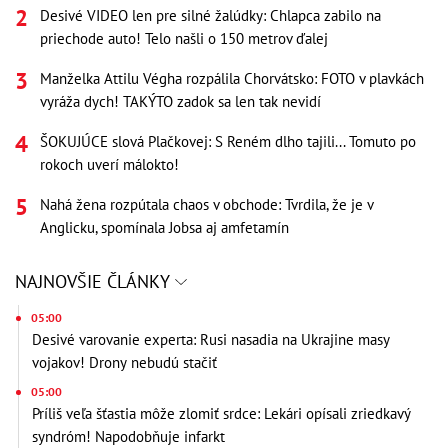
Desivé VIDEO len pre silné žalúdky: Chlapca zabilo na
priechode auto! Telo našli o 150 metrov ďalej
Manželka Attilu Végha rozpálila Chorvátsko: FOTO v plavkách
vyráža dych! TAKÝTO zadok sa len tak nevidí
ŠOKUJÚCE slová Plačkovej: S Reném dlho tajili... Tomuto po
rokoch uverí málokto!
Nahá žena rozpútala chaos v obchode: Tvrdila, že je v
Anglicku, spomínala Jobsa aj amfetamín
NAJNOVŠIE ČLÁNKY
05:00
Desivé varovanie experta: Rusi nasadia na Ukrajine masy
vojakov! Drony nebudú stačiť
05:00
Príliš veľa šťastia môže zlomiť srdce: Lekári opísali zriedkavý
syndróm! Napodobňuje infarkt