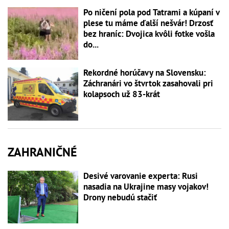
Po ničení pola pod Tatrami a kúpaní v
plese tu máme ďalší nešvár! Drzosť
bez hraníc: Dvojica kvôli fotke vošla
do...
Rekordné horúčavy na Slovensku:
Záchranári vo štvrtok zasahovali pri
kolapsoch už 83-krát
ZAHRANIČNÉ
Desivé varovanie experta: Rusi
nasadia na Ukrajine masy vojakov!
Drony nebudú stačiť