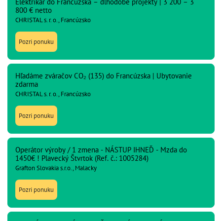
Elektrikár do Francúzska – dlhodobé projekty | 3 200 – 3
800 € netto
CHRISTAL s. r. o., Francúzsko
Pozri ponuku
Hľadáme zváračov CO₂ (135) do Francúzska | Ubytovanie
zdarma
CHRISTAL s. r. o., Francúzsko
Pozri ponuku
Operátor výroby / 1 zmena - NÁSTUP IHNEĎ - Mzda do
1450€ ! Plavecký Štvrtok (Ref. č.: 1005284)
Grafton Slovakia s.r.o., Malacky
Pozri ponuku