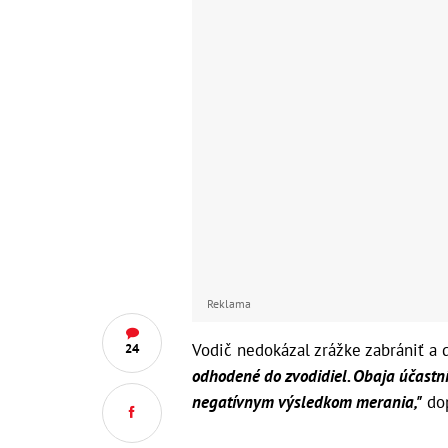
Reklama
Vodič nedokázal zrážke zabrániť a d
24
odhodené do zvodidiel. Obaja účastn
negatívnym výsledkom merania,"
dop