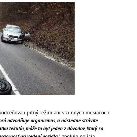
podceňovali pitný režim ani v zimných mesiacoch.
ktorá odvodňuje organizmus, a následne strávite
ku tekutín, môže to byť jeden z dôvodov, ktorý sa
ozornosť pri vedení vozidla,"
apeluje polícia.