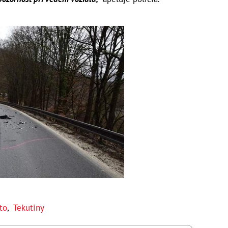
to
,
Tekutiny