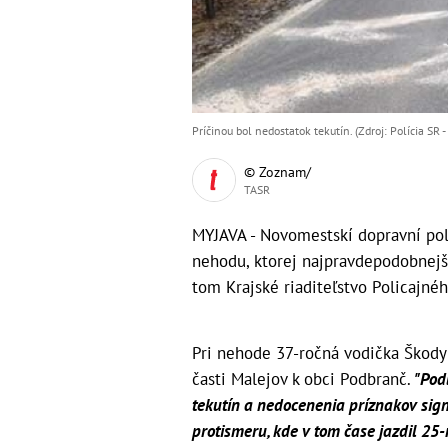
Príčinou bol nedostatok tekutín. (Zdroj: Polícia SR -
© Zoznam/
TASR
MYJAVA - Novomestskí dopravní poli
nehodu, ktorej najpravdepodobnejšo
tom Krajské riaditeľstvo Policajnéh
Pri nehode 37-ročná vodička Škody
časti Malejov k obci Podbranč.
"Podľ
tekutín a nedocenenia príznakov sign
protismeru, kde v tom čase jazdil 25-