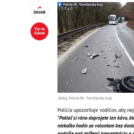
Zdieľať
Tip na
článok
(Zdroj: Polícia SR - Trenčiansky kraj)
Polícia upozorňuje vodičov, aby ne
"Pokiaľ si ráno doprajete len kávu, 
niekoľko hodín za volantom bez dostat
podpíše pod zníženú koncentráciu a p