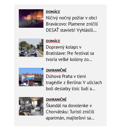
DOMÁCE
Ničivý nočný požiar v obci
Braväcovo: Plamene zničili
DESAŤ stavieb! Vyhlásili
MIMORIADNU situáciu
DOMÁCE
Dopravný kolaps v
Bratislave: Pre festival sa
tvoria veľké kolóny zo
všetkých smerov
ZAHRANIČNÉ
Dúhová Praha v tieni
tragédie z Berlína: V uliciach
boli desiatky tisíc ľudí a
stovky policajtov
ZAHRANIČNÉ
Škandál na dovolenke v
Chorvátsku: Turisti zničili
apartmán, majiteľovi sa
vysmievali a ešte chcú
preplatiť hotel