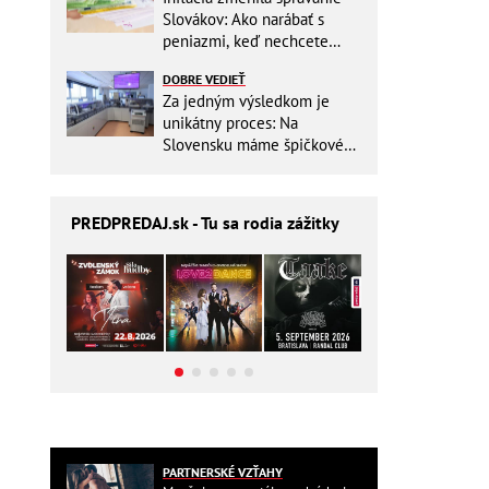
Slovákov: Ako narábať s
peniazmi, keď nechcete
zbytočne riskovať?
DOBRE VEDIEŤ
Za jedným výsledkom je
unikátny proces: Na
Slovensku máme špičkové
pracovisko
PREDPREDAJ
.sk - Tu sa rodia zážitky
PARTNERSKÉ VZŤAHY