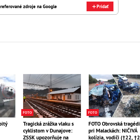
referované zdroje na Google
Pridať
FOTO
FOTO
pitý
Tragická zrážka vlaku s
FOTO Obrovská tragéd
cyklistom v Dunajove:
pri Malackách: NIČIVÁ
ZSSK upozorňuje na
kolízia, vodiči (†22, †