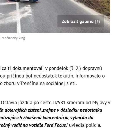
Zobraziť galériu
(3)
 Trenčiansky kraj)
cajti dokumentovali v pondelok (3. 2.) dopravnú
u príčinou bol nedostatok tekutín. Informovalo o
o zboru v Trenčíne na sociálnej sieti.
 Octavia jazdila po ceste II/581 smerom od Myjavy v
a doterajších zistení, zrejme v dôsledku nedostatku
alizujúcich zhoršenú koncentráciu, vybočila do
ročný vodič na vozidle Ford Focus,"
uviedla polícia.