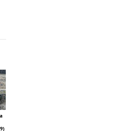
ia
29)