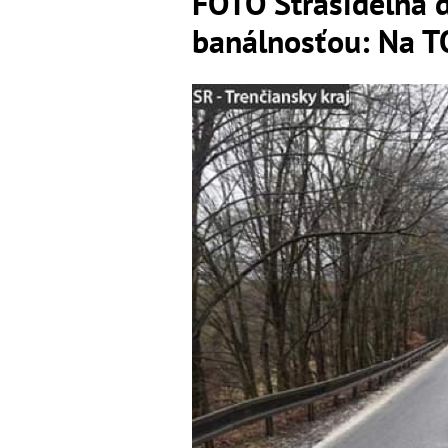
FOTO Strašidelná 
banálnosťou: Na T