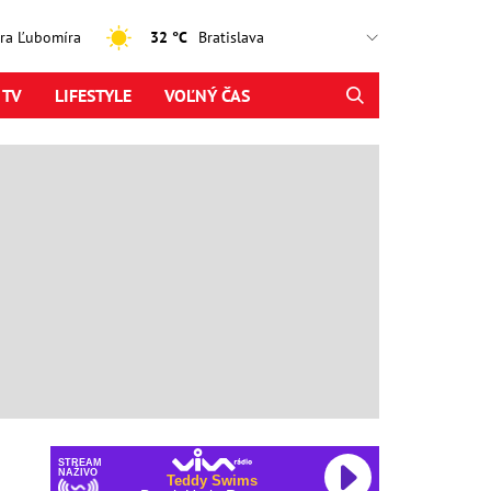
jtra Ľubomíra
32 °C
 TV
LIFESTYLE
VOĽNÝ ČAS
STREAM
NAŽIVO
Teddy Swims