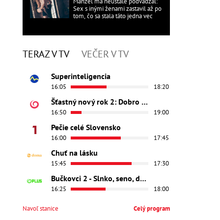
Manžel ma neustále podvádzal:
Sex s inými ženami zastavil až po
tom, čo sa stala táto jedna vec
TERAZ V TV
VEČER V TV
Superinteligencia
16:05
18:20
Šťastný nový rok 2: Dobro došli
16:50
19:00
Pečie celé Slovensko
16:00
17:45
Chuť na lásku
15:45
17:30
Bučkovci 2 - Slnko, seno, dedina
16:25
18:00
Navoľ stanice
Celý program