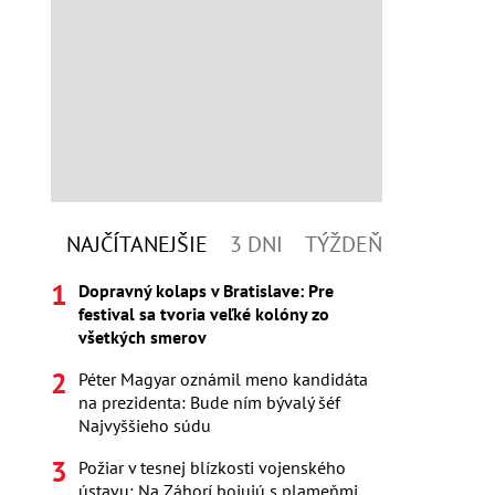
NAJČÍTANEJŠIE
3 DNI
TÝŽDEŇ
Dopravný kolaps v Bratislave: Pre
festival sa tvoria veľké kolóny zo
všetkých smerov
Péter Magyar oznámil meno kandidáta
na prezidenta: Bude ním bývalý šéf
Najvyššieho súdu
Požiar v tesnej blízkosti vojenského
ústavu: Na Záhorí bojujú s plameňmi