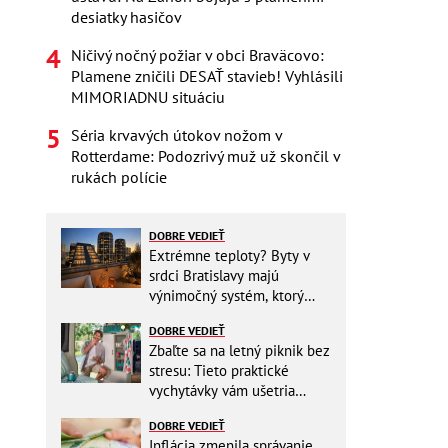
desiatky hasičov
Ničivý nočný požiar v obci Braväcovo:
Plamene zničili DESAŤ stavieb! Vyhlásili
MIMORIADNU situáciu
Séria krvavých útokov nožom v
Rotterdame: Podozrivý muž už skončil v
rukách polície
DOBRE VEDIEŤ
Extrémne teploty? Byty v
srdci Bratislavy majú
výnimočný systém, ktorý
ešte aj šetrí náklady
DOBRE VEDIEŤ
Zbaľte sa na letný piknik bez
stresu: Tieto praktické
vychytávky vám ušetria
miesto v batohu!
DOBRE VEDIEŤ
Inflácia zmenila správanie