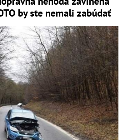
dopravná nehoda zavinená
OTO by ste nemali zabúdať