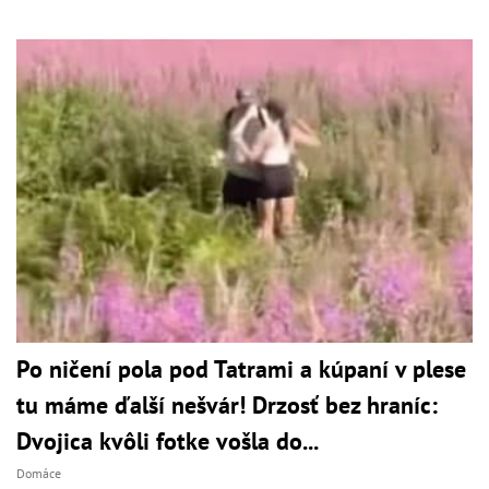
Po ničení pola pod Tatrami a kúpaní v plese
tu máme ďalší nešvár! Drzosť bez hraníc:
Dvojica kvôli fotke vošla do...
Domáce