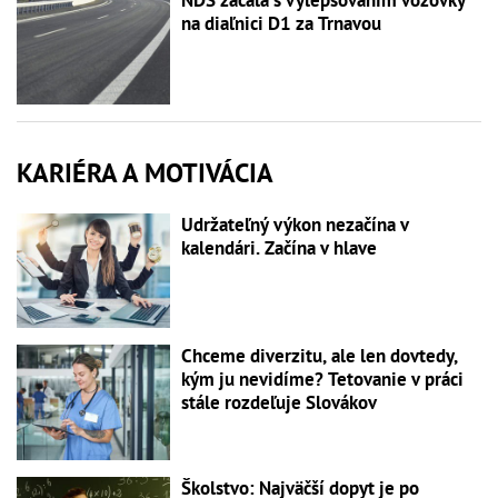
NDS začala s vylepšovaním vozovky
na diaľnici D1 za Trnavou
KARIÉRA A MOTIVÁCIA
Udržateľný výkon nezačína v
kalendári. Začína v hlave
Chceme diverzitu, ale len dovtedy,
kým ju nevidíme? Tetovanie v práci
stále rozdeľuje Slovákov
Školstvo: Najväčší dopyt je po