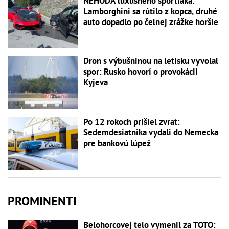
NEHODA luxusného športiaka:
Lamborghini sa rútilo z kopca, druhé
auto dopadlo po čelnej zrážke horšie
Dron s výbušninou na letisku vyvolal
spor: Rusko hovorí o provokácii
Kyjeva
Po 12 rokoch prišiel zvrat:
Sedemdesiatnika vydali do Nemecka
pre bankovú lúpež
PROMINENTI
Belohorcovej telo vymenil za TOTO: