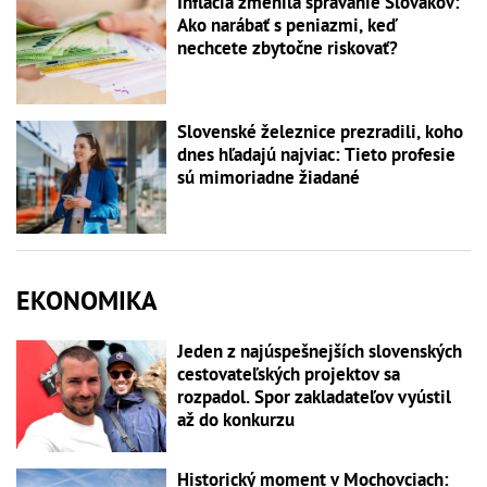
Inflácia zmenila správanie Slovákov:
Ako narábať s peniazmi, keď
nechcete zbytočne riskovať?
Slovenské železnice prezradili, koho
dnes hľadajú najviac: Tieto profesie
sú mimoriadne žiadané
EKONOMIKA
Jeden z najúspešnejších slovenských
cestovateľských projektov sa
rozpadol. Spor zakladateľov vyústil
až do konkurzu
Historický moment v Mochovciach: