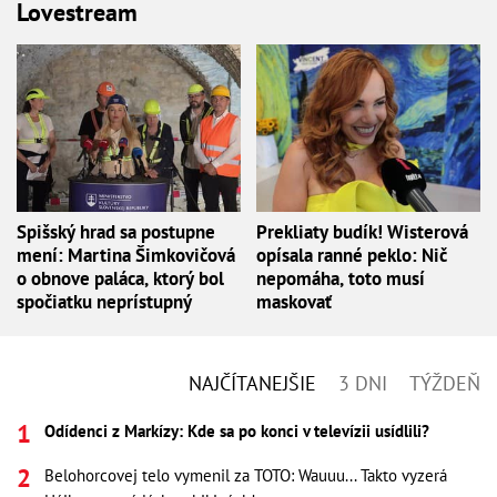
Lovestream
Spišský hrad sa postupne
Prekliaty budík! Wisterová
mení: Martina Šimkovičová
opísala ranné peklo: Nič
o obnove paláca, ktorý bol
nepomáha, toto musí
spočiatku neprístupný
maskovať
NAJČÍTANEJŠIE
3 DNI
TÝŽDEŇ
Odídenci z Markízy: Kde sa po konci v televízii usídlili?
Belohorcovej telo vymenil za TOTO: Wauuu... Takto vyzerá