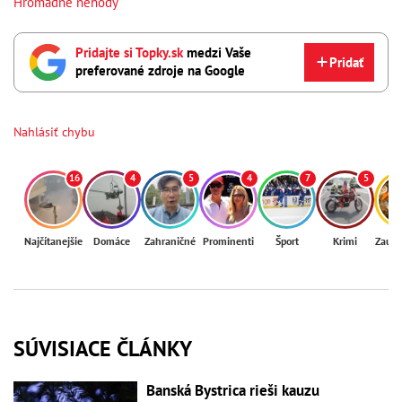
Hromadné nehody
Pridajte si Topky.sk
medzi Vaše
Pridať
preferované zdroje na Google
Nahlásiť chybu
16
4
5
4
7
5
Najčítanejšie
Domáce
Zahraničné
Prominenti
Šport
Krimi
Zaují
SÚVISIACE ČLÁNKY
Banská Bystrica rieši kauzu