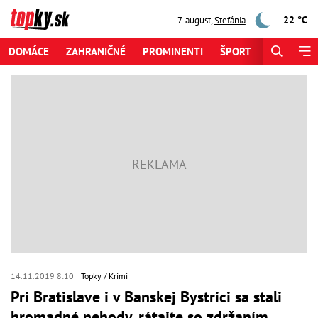
22 °C
7. august
,
Štefánia
DOMÁCE
ZAHRANIČNÉ
PROMINENTI
ŠPORT
ZAUJÍMAV
14.11.2019 8:10
Topky
Krimi
Pri Bratislave i v Banskej Bystrici sa stali
hromadné nehody, rátajte so zdržaním