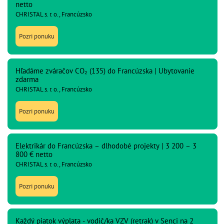
netto
CHRISTAL s. r. o., Francúzsko
Pozri ponuku
Hľadáme zváračov CO₂ (135) do Francúzska | Ubytovanie
zdarma
CHRISTAL s. r. o., Francúzsko
Pozri ponuku
Elektrikár do Francúzska – dlhodobé projekty | 3 200 – 3
800 € netto
CHRISTAL s. r. o., Francúzsko
Pozri ponuku
Každý piatok výplata - vodič/ka VZV (retrak) v Senci na 2