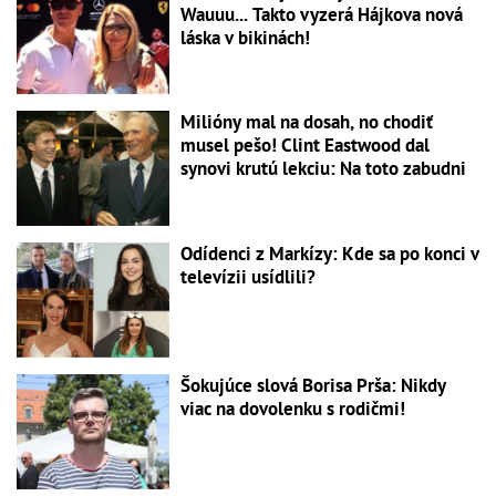
Wauuu... Takto vyzerá Hájkova nová
láska v bikinách!
Milióny mal na dosah, no chodiť
musel pešo! Clint Eastwood dal
synovi krutú lekciu: Na toto zabudni
Odídenci z Markízy: Kde sa po konci v
televízii usídlili?
Šokujúce slová Borisa Prša: Nikdy
viac na dovolenku s rodičmi!