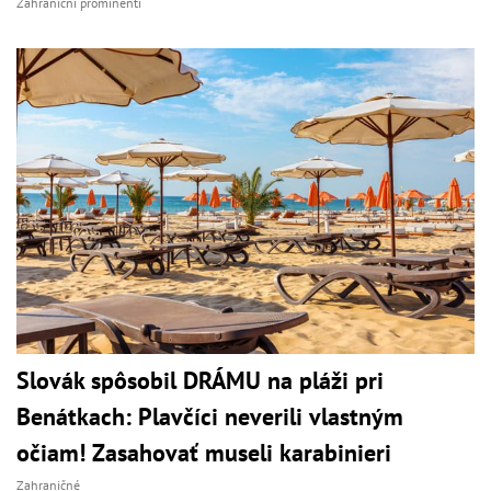
Zahraniční prominenti
Slovák spôsobil DRÁMU na pláži pri
Benátkach: Plavčíci neverili vlastným
očiam! Zasahovať museli karabinieri
Zahraničné