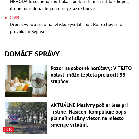
NEHODA luxusného športiaka: Lamborghini sa rútilo z kopca,
druhé auto dopadlo po čelnej zrážke horšie
21:59
Dron s výbušninou na letisku vyvolal spor: Rusko hovorí o
provokácii Kyjeva
DOMÁCE SPRÁVY
Pozor na sobotné horúčavy: V TEJTO
oblasti môže teplota prekročiť 33
stupňov
AKTUÁLNE Masívny požiar lesa pri
Trstíne: Hasičom komplikuje boj s
plameňmi silný vietor, na miesto
smeruje vrtuľník
FOTO