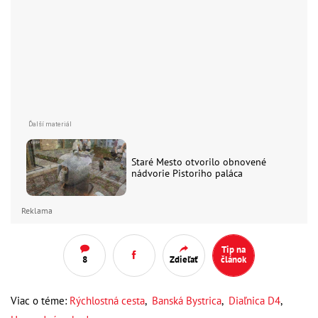
Staré Mesto otvorilo obnovené
nádvorie Pistoriho paláca
Reklama
Tip na
8
Zdieľať
článok
Viac o téme:
Rýchlostná cesta
,
Banská Bystrica
,
Diaľnica D4
,