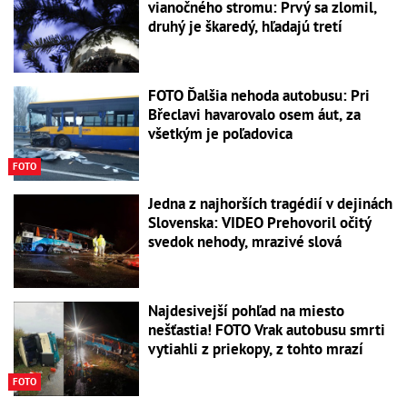
vianočného stromu: Prvý sa zlomil,
druhý je škaredý, hľadajú tretí
FOTO Ďalšia nehoda autobusu: Pri
Břeclavi havarovalo osem áut, za
všetkým je poľadovica
FOTO
Jedna z najhorších tragédií v dejinách
Slovenska: VIDEO Prehovoril očitý
svedok nehody, mrazivé slová
Najdesivejší pohľad na miesto
nešťastia! FOTO Vrak autobusu smrti
vytiahli z priekopy, z tohto mrazí
FOTO