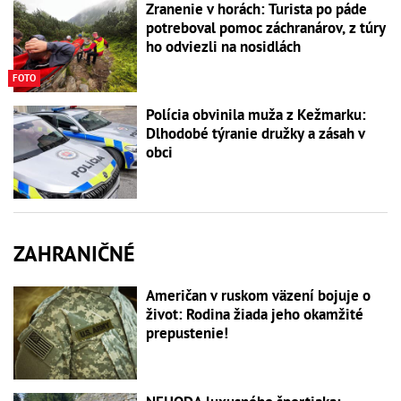
Zranenie v horách: Turista po páde
potreboval pomoc záchranárov, z túry
ho odviezli na nosidlách
FOTO
Polícia obvinila muža z Kežmarku:
Dlhodobé týranie družky a zásah v
obci
ZAHRANIČNÉ
Američan v ruskom väzení bojuje o
život: Rodina žiada jeho okamžité
prepustenie!