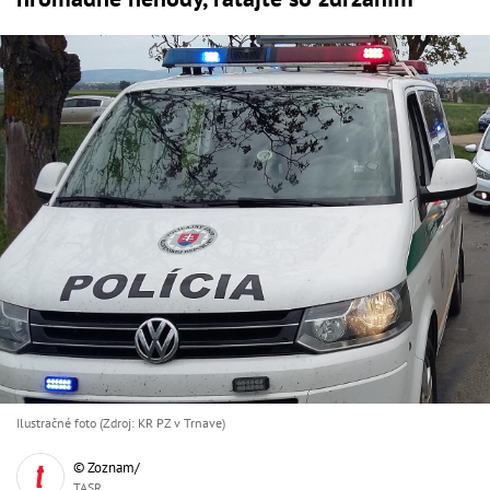
Ilustračné foto (Zdroj: KR PZ v Trnave)
© Zoznam/
TASR