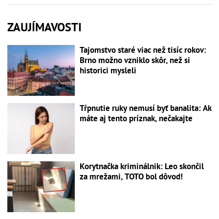
ZAUJÍMAVOSTI
Tajomstvo staré viac než tisíc rokov:
Brno možno vzniklo skôr, než si
historici mysleli
Tŕpnutie ruky nemusí byť banalita: Ak
máte aj tento príznak, nečakajte
Korytnačka kriminálnik: Leo skončil
za mrežami, TOTO bol dôvod!