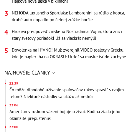
Hájkova nová láska v bikinách!
NEHODA luxusného športiaka: Lamborghini sa rútilo z kopca,
druhé auto dopadlo po čelnej zrážke horšie
Hrozivá predpoveď čínskeho Nostradama: Vojna, ktorá zničí
starý svetový poriadok! Už sa viackrát nemýlil
Dovolenka na H*VNO! Muž zverejnil VIDEO toalety v Grécku,
kde je papier iba na OKRASU: Utrieť sa musíte ísť do kuchyne
NAJNOVŠIE ČLÁNKY
22:39
Čo môže dlhodobé užívanie spaľovačov tukov spraviť s tvojím
telom? Niektoré následky sa ukážu až neskôr
22:06
Američan v ruskom väzení bojuje o život: Rodina žiada jeho
okamžité prepustenie!
22:00