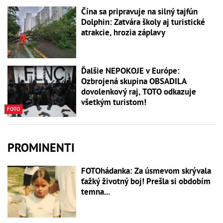
Čína sa pripravuje na silný tajfún
Dolphin: Zatvára školy aj turistické
atrakcie, hrozia záplavy
Ďalšie NEPOKOJE v Európe:
Ozbrojená skupina OBSADILA
dovolenkový raj, TOTO odkazuje
všetkým turistom!
FOTO
PROMINENTI
FOTOhádanka: Za úsmevom skrývala
ťažký životný boj! Prešla si obdobím
temna...