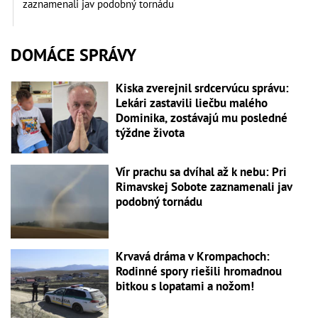
zaznamenali jav podobný tornádu
DOMÁCE SPRÁVY
Kiska zverejnil srdcervúcu správu:
Lekári zastavili liečbu malého
Dominika, zostávajú mu posledné
týždne života
Vír prachu sa dvíhal až k nebu: Pri
Rimavskej Sobote zaznamenali jav
podobný tornádu
Krvavá dráma v Krompachoch:
Rodinné spory riešili hromadnou
bitkou s lopatami a nožom!