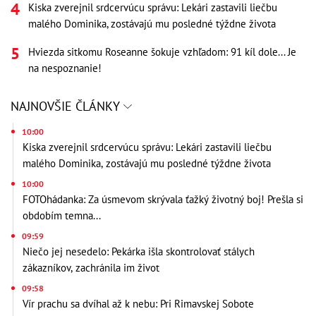
Kiska zverejnil srdcervúcu správu: Lekári zastavili liečbu
malého Dominika, zostávajú mu posledné týždne života
Hviezda sitkomu Roseanne šokuje vzhľadom: 91 kíl dole... Je
na nespoznanie!
NAJNOVŠIE ČLÁNKY
10:00
Kiska zverejnil srdcervúcu správu: Lekári zastavili liečbu
malého Dominika, zostávajú mu posledné týždne života
10:00
FOTOhádanka: Za úsmevom skrývala ťažký životný boj! Prešla si
obdobím temna...
09:59
Niečo jej nesedelo: Pekárka išla skontrolovať stálych
zákazníkov, zachránila im život
09:58
Vír prachu sa dvíhal až k nebu: Pri Rimavskej Sobote