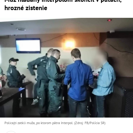
hrozné zistenie
Policajti zatkli muža, po ktorom pátra Interpol. (Zdroj: FB/Polícia SR)