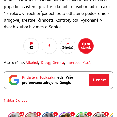
prípadoch zistené požitie alkoholu u osôb mladších ako
18 rokov, v troch prípadoch bolo odhalené podozrenie z
drogovej trestnej činnosti. Kontroly boli vykonané v
dvoch kluboch v meste Senica.
Tip na
62
Zdieľať
článok
Viac o téme:
Alkohol
,
Drogy
,
Senica
,
Interpol
,
Maďar
Pridajte si Topky.sk
medzi Vaše
Pridať
preferované zdroje na Google
Nahlásiť chybu
16
3
2
2
7
5