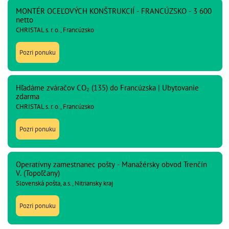
MONTÉR OCEĽOVÝCH KONŠTRUKCIÍ - FRANCÚZSKO - 3 600
netto
CHRISTAL s. r. o., Francúzsko
Pozri ponuku
Hľadáme zváračov CO₂ (135) do Francúzska | Ubytovanie
zdarma
CHRISTAL s. r. o., Francúzsko
Pozri ponuku
Operatívny zamestnanec pošty - Manažérsky obvod Trenčín
V. (Topoľčany)
Slovenská pošta, a.s., Nitriansky kraj
Pozri ponuku