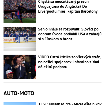
Chystá sa neočakávaný presun
Uruguajčana do Anglicka? Do
Liverpoolu mieri kapitán Barcelony
Sen o finále sa rozplynul: Slováci po
dobrom úvode podľahli USA a zahrajú
si s Fínskom o bronz
VIDEO Ostrá kritika zo všetkých strán,
no našiel spojencov: Infantino získal
dôležitú podporu
AUTO-MOTO
TEST: Nissan Micra - Micra ešte nikdy