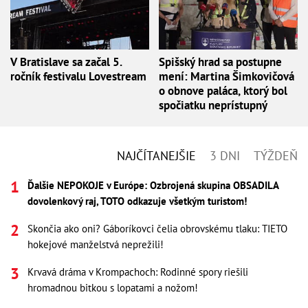
V Bratislave sa začal 5.
Spišský hrad sa postupne
ročník festivalu Lovestream
mení: Martina Šimkovičová
o obnove paláca, ktorý bol
spočiatku neprístupný
NAJČÍTANEJŠIE
3 DNI
TÝŽDEŇ
Ďalšie NEPOKOJE v Európe: Ozbrojená skupina OBSADILA
dovolenkový raj, TOTO odkazuje všetkým turistom!
Skončia ako oni? Gáboríkovci čelia obrovskému tlaku: TIETO
hokejové manželstvá neprežili!
Krvavá dráma v Krompachoch: Rodinné spory riešili
hromadnou bitkou s lopatami a nožom!