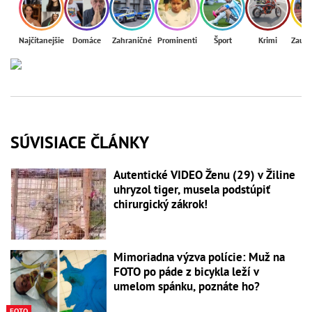
Najčítanejšie
Domáce
Zahraničné
Prominenti
Šport
Krimi
Zaují
SÚVISIACE ČLÁNKY
Autentické VIDEO Ženu (29) v Žiline
uhryzol tiger, musela podstúpiť
chirurgický zákrok!
Mimoriadna výzva polície: Muž na
FOTO po páde z bicykla leží v
umelom spánku, poznáte ho?
FOTO