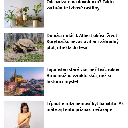
Odchádzate na dovolenku? Takto
zachránite izbové rastliny
Domáci miláčik Albert okúsil život:
Korytnačku nezastavil ani záhradný
plot, utiekla do lesa
Tajomstvo staré viac než tisíc rokov:
Brno možno vzniklo skôr, než si
historici mysleli
Tŕpnutie ruky nemusí byť banalita: Ak
máte aj tento príznak, nečakajte