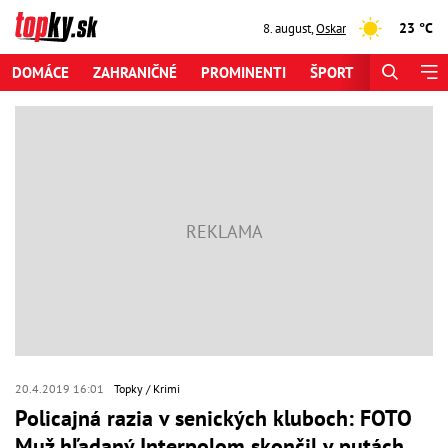
23 °C
8. august
,
Oskar
DOMÁCE
ZAHRANIČNÉ
PROMINENTI
ŠPORT
ZAUJÍMAV
20.4.2019 16:01
Topky
Krimi
Policajná razia v senických kluboch: FOTO
Muž hľadaný Interpolom skončil v putách,