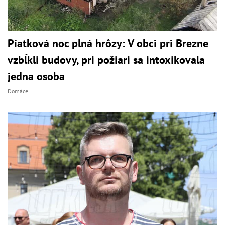
Piatková noc plná hrôzy: V obci pri Brezne
vzbĺkli budovy, pri požiari sa intoxikovala
jedna osoba
Domáce