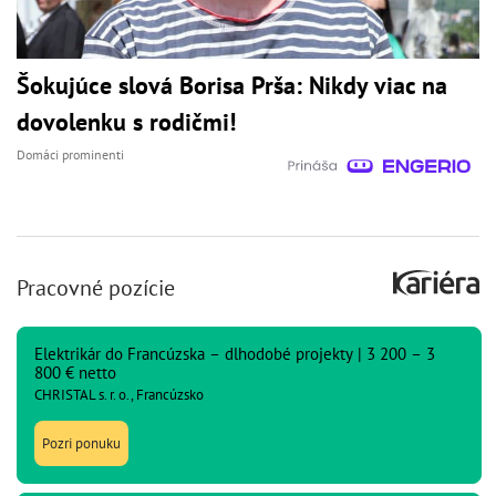
Šokujúce slová Borisa Prša: Nikdy viac na
dovolenku s rodičmi!
Domáci prominenti
Pracovné pozície
Elektrikár do Francúzska – dlhodobé projekty | 3 200 – 3
800 € netto
CHRISTAL s. r. o., Francúzsko
Pozri ponuku