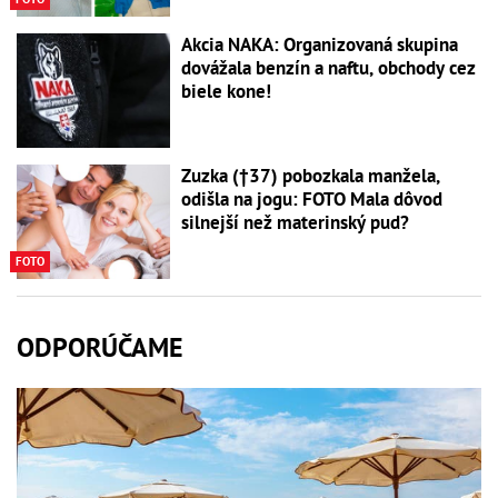
Akcia NAKA: Organizovaná skupina
dovážala benzín a naftu, obchody cez
biele kone!
Zuzka (†37) pobozkala manžela,
odišla na jogu: FOTO Mala dôvod
silnejší než materinský pud?
FOTO
ODPORÚČAME