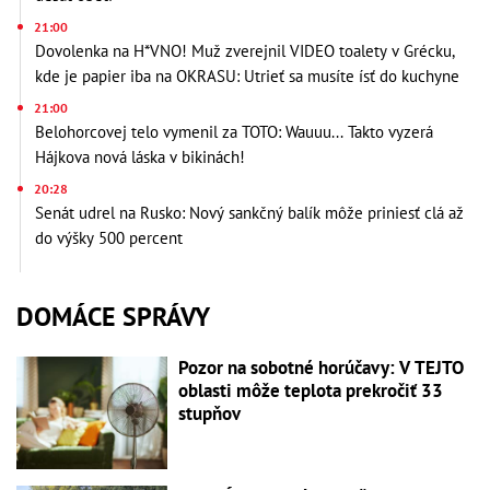
21:00
Dovolenka na H*VNO! Muž zverejnil VIDEO toalety v Grécku,
kde je papier iba na OKRASU: Utrieť sa musíte ísť do kuchyne
21:00
Belohorcovej telo vymenil za TOTO: Wauuu... Takto vyzerá
Hájkova nová láska v bikinách!
20:28
Senát udrel na Rusko: Nový sankčný balík môže priniesť clá až
do výšky 500 percent
DOMÁCE SPRÁVY
Pozor na sobotné horúčavy: V TEJTO
oblasti môže teplota prekročiť 33
stupňov