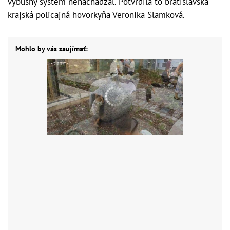
výbušný systém nenachádzal. Potvrdila to bratislavská
krajská policajná hovorkyňa Veronika Slamková.
Mohlo by vás zaujímať: