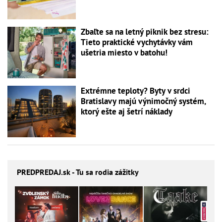
Zbaľte sa na letný piknik bez stresu:
Tieto praktické vychytávky vám
ušetria miesto v batohu!
Extrémne teploty? Byty v srdci
Bratislavy majú výnimočný systém,
ktorý ešte aj šetrí náklady
PREDPREDAJ
.sk - Tu sa rodia zážitky