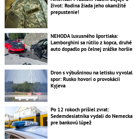
život: Rodina žiada jeho okamžité
prepustenie!
NEHODA luxusného športiaka:
Lamborghini sa rútilo z kopca, druhé
auto dopadlo po čelnej zrážke horšie
Dron s výbušninou na letisku vyvolal
spor: Rusko hovorí o provokácii
Kyjeva
Po 12 rokoch prišiel zvrat:
Sedemdesiatnika vydali do Nemecka
pre bankovú lúpež