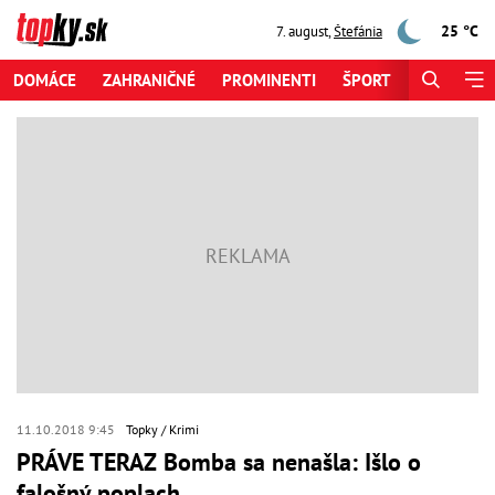
25 °C
7. august
,
Štefánia
DOMÁCE
ZAHRANIČNÉ
PROMINENTI
ŠPORT
ZAUJÍMAV
11.10.2018 9:45
Topky
Krimi
PRÁVE TERAZ Bomba sa nenašla: Išlo o
falošný poplach