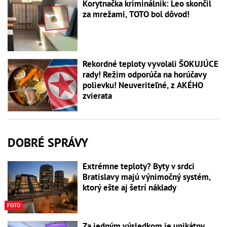
Korytnačka kriminálnik: Leo skončil
za mrežami, TOTO bol dôvod!
Rekordné teploty vyvolali ŠOKUJÚCE
rady! Režim odporúča na horúčavy
polievku! Neuveriteľné, z AKÉHO
zvierata
DOBRÉ SPRÁVY
Extrémne teploty? Byty v srdci
Bratislavy majú výnimočný systém,
ktorý ešte aj šetrí náklady
FOTO
Za jedným výsledkom je unikátny