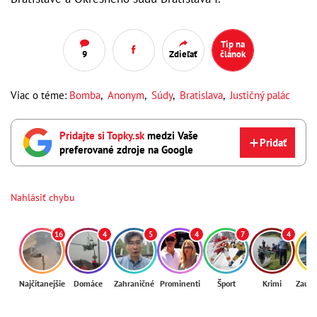
Tip na
9
Zdieľať
článok
Viac o téme:
Bomba
,
Anonym
,
Súdy
,
Bratislava
,
Justičný palác
Pridajte si Topky.sk
medzi Vaše
Pridať
preferované zdroje na Google
Nahlásiť chybu
16
4
5
4
7
4
Najčítanejšie
Domáce
Zahraničné
Prominenti
Šport
Krimi
Zaují