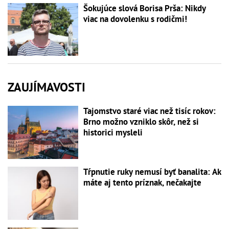
Šokujúce slová Borisa Prša: Nikdy
viac na dovolenku s rodičmi!
ZAUJÍMAVOSTI
Tajomstvo staré viac než tisíc rokov:
Brno možno vzniklo skôr, než si
historici mysleli
Tŕpnutie ruky nemusí byť banalita: Ak
máte aj tento príznak, nečakajte