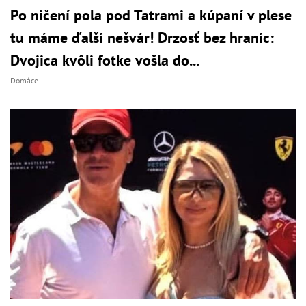
Po ničení pola pod Tatrami a kúpaní v plese
tu máme ďalší nešvár! Drzosť bez hraníc:
Dvojica kvôli fotke vošla do...
Domáce