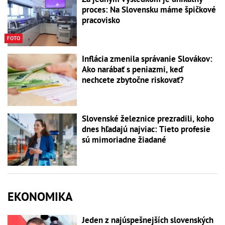
proces: Na Slovensku máme špičkové
pracovisko
FOTO
Inflácia zmenila správanie Slovákov:
Ako narábať s peniazmi, keď
nechcete zbytočne riskovať?
Slovenské železnice prezradili, koho
dnes hľadajú najviac: Tieto profesie
sú mimoriadne žiadané
EKONOMIKA
Jeden z najúspešnejších slovenských