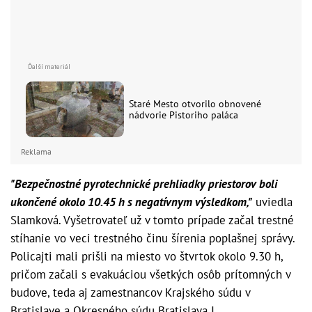
Staré Mesto otvorilo obnovené
nádvorie Pistoriho paláca
Reklama
"Bezpečnostné pyrotechnické prehliadky priestorov boli
ukončené okolo 10.45 h s negatívnym výsledkom,"
uviedla
Slamková. Vyšetrovateľ už v tomto prípade začal trestné
stíhanie vo veci trestného činu šírenia poplašnej správy.
Policajti mali prišli na miesto vo štvrtok okolo 9.30 h,
pričom začali s evakuáciou všetkých osôb prítomných v
budove, teda aj zamestnancov Krajského súdu v
Bratislave a Okresného súdu Bratislava I.