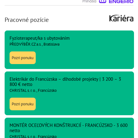
Pracovné pozície
Fyzioterapeut/ka s ubytováním
PŘEDVÝBĚR.CZ a.s., Bratislava
Pozri ponuku
Elektrikár do Francúzska – dlhodobé projekty | 3 200 – 3
800 € netto
CHRISTAL s. r. o., Francúzsko
Pozri ponuku
MONTÉR OCEĽOVÝCH KONŠTRUKCIÍ - FRANCÚZSKO - 3 600
netto
CHRISTAL s. r. o., Francúzsko