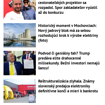
cestovateľských projektov sa
rozpadol. Spor zakladateľov vyústil
až do konkurzu
Historický moment v Mochovciach:
Nový jadrový blok má za sebou
rozhodujúci krok k výrobe elektriny
(foto)
Podvod či geniálny ťah? Trump
predáva elite drahocenné
milisekundy. Bežní investori nemajú
šancu!
Reštrukturalizácia zlyhala. Známy
slovenský predajca elektroniky
definitívne končí a mieri k bankrotu