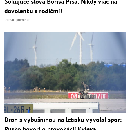
Šokujúce slová Borisa Prša: Nikdy viac na
dovolenku s rodičmi!
Domáci prominenti
Dron s výbušninou na letisku vyvolal spor:
Rusko hovorí o provokácii Kyjeva