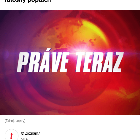
(Zdroj: topky)
© Zoznam/
SITA