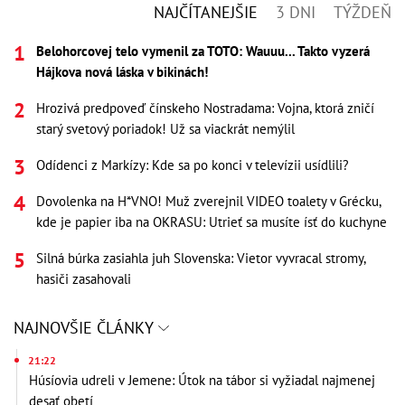
NAJČÍTANEJŠIE
3 DNI
TÝŽDEŇ
Belohorcovej telo vymenil za TOTO: Wauuu... Takto vyzerá
Hájkova nová láska v bikinách!
Hrozivá predpoveď čínskeho Nostradama: Vojna, ktorá zničí
starý svetový poriadok! Už sa viackrát nemýlil
Odídenci z Markízy: Kde sa po konci v televízii usídlili?
Dovolenka na H*VNO! Muž zverejnil VIDEO toalety v Grécku,
kde je papier iba na OKRASU: Utrieť sa musíte ísť do kuchyne
Silná búrka zasiahla juh Slovenska: Vietor vyvracal stromy,
hasiči zasahovali
NAJNOVŠIE ČLÁNKY
21:22
Húsíovia udreli v Jemene: Útok na tábor si vyžiadal najmenej
desať obetí