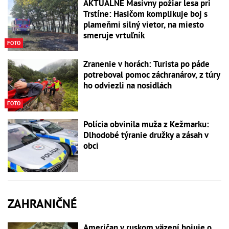
AKTUÁLNE Masívny požiar lesa pri
Trstíne: Hasičom komplikuje boj s
plameňmi silný vietor, na miesto
smeruje vrtuľník
FOTO
Zranenie v horách: Turista po páde
potreboval pomoc záchranárov, z túry
ho odviezli na nosidlách
FOTO
Polícia obvinila muža z Kežmarku:
Dlhodobé týranie družky a zásah v
obci
ZAHRANIČNÉ
Američan v ruskom väzení bojuje o