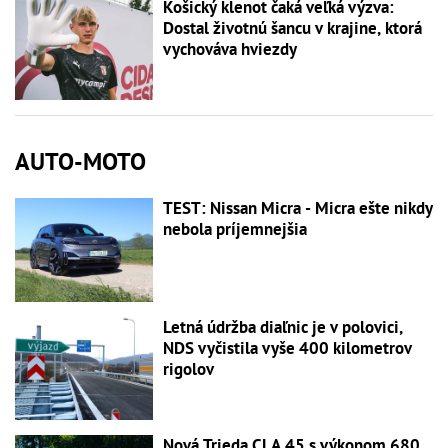
Košický klenot čaká veľká výzva:
Dostal životnú šancu v krajine, ktorá
vychováva hviezdy
AUTO-MOTO
TEST: Nissan Micra - Micra ešte nikdy
nebola príjemnejšia
Letná údržba diaľnic je v polovici,
NDS vyčistila vyše 400 kilometrov
rigolov
Nová Trieda CLA 45 s výkonom 680