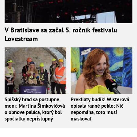
V Bratislave sa začal 5. ročník festivalu
Lovestream
Spišský hrad sa postupne
Prekliaty budík! Wisterová
mení: Martina Šimkovičová
opísala ranné peklo: Nič
o obnove paláca, ktorý bol
nepomáha, toto musí
spočiatku neprístupný
maskovať