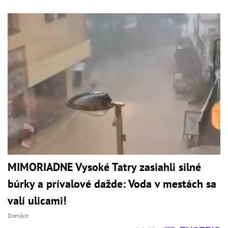
MIMORIADNE Vysoké Tatry zasiahli silné
búrky a prívalové dažde: Voda v mestách sa
valí ulicami!
Domáce