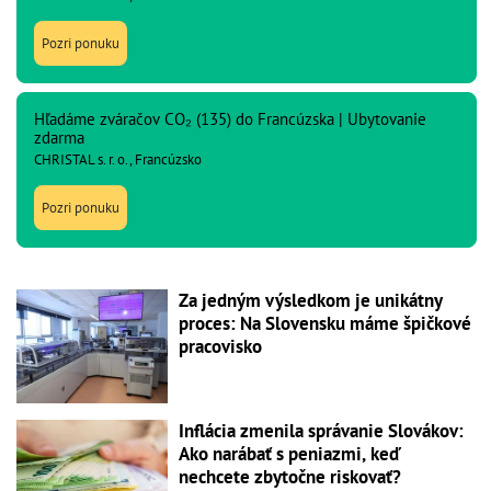
Pozri ponuku
Hľadáme zváračov CO₂ (135) do Francúzska | Ubytovanie
zdarma
CHRISTAL s. r. o., Francúzsko
Pozri ponuku
Za jedným výsledkom je unikátny
proces: Na Slovensku máme špičkové
pracovisko
Inflácia zmenila správanie Slovákov:
Ako narábať s peniazmi, keď
nechcete zbytočne riskovať?