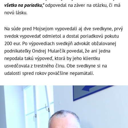
všetko na poriadku,"
odpovedal na záver na otázku, či má
novú lásku.
Na súde pred Mojsejom vypovedali aj dve svedkyne, prvý
svedok vypovedať odmietol a dostal poriadkovú pokutu
200 eur. Po výpovediach svedkýň advokát obžalovanej
podnikateľky Ondrej Mularčík povedal, že ani jedna
nepodala takú výpoveď, ktorá by jeho klientku
usvedčovala z trestného činu. Obe svedkyne si na
udalosti spred rokov poväčšine nepamätali.