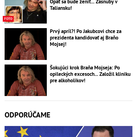
Opäť sa bude ženiť... Zásnuby v
Taliansku!
FOTO
Prvý apríl?! Po Jakubcovi chce za
prezidenta kandidovať aj Braňo
Mojsej!
Šokujúci krok Braňa Mojseja: Po
opileckých excesoch... Založil kliniku
pre alkoholikov!
ODPORÚČAME