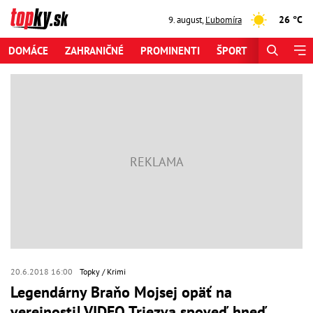
26 °C
9. august
,
Ľubomíra
DOMÁCE
ZAHRANIČNÉ
PROMINENTI
ŠPORT
ZAUJÍMAV
20.6.2018 16:00
Topky
Krimi
Legendárny Braňo Mojsej opäť na
verejnosti! VIDEO Triezva spoveď hneď