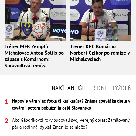
Tréner MFK Zemplín
Tréner KFC Komárno
Michalovce Anton Šoltis po
Norbert Czibor po remíze v
zápase s Komárnom:
Michalovciach
Spravodlivá remíza
NAJČÍTANEJŠIE
3 DNI
TÝŽDEŇ
Napovie vám viac fotka či karikatúra? Známa speváčka drela v
továrni, potom pobláznila celé Slovensko
Ako Gáboríkovci roky budovali svoj verejný obraz: Zamilovaný
pár a rodinná idylka! Zmenilo sa niečo?