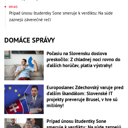
09:45
Prípad únosu študentky Sone smeruje k verdiktu: Na súde
zaznejú záverečné reči
DOMÁCE SPRÁVY
Počasiu na Slovensku doslova
preskočilo: Z chladnej noci rovno do
ďalších horúčav, platia výstrahy!
Europoslanec Zdechovský varuje pred
ďalším škandálom: Slovenské IT
projekty preveruje Brusel, v hre sú
milióny!
Prípad únosu študentky Sone
smeruje k verdiktu: Na súde zaznejú