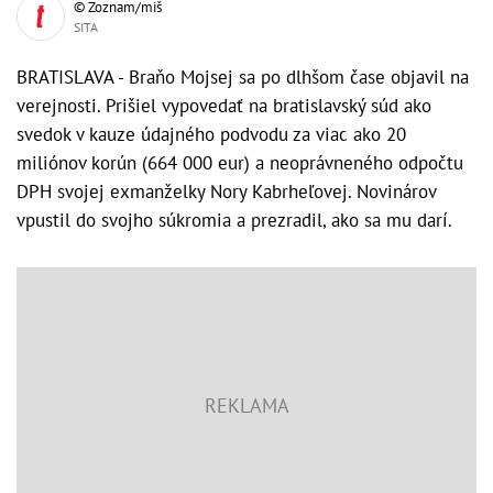
© Zoznam/miš
SITA
BRATISLAVA - Braňo Mojsej sa po dlhšom čase objavil na
verejnosti. Prišiel vypovedať na bratislavský súd ako
svedok v kauze údajného podvodu za viac ako 20
miliónov korún (664 000 eur) a neoprávneného odpočtu
DPH svojej exmanželky Nory Kabrheľovej. Novinárov
vpustil do svojho súkromia a prezradil, ako sa mu darí.