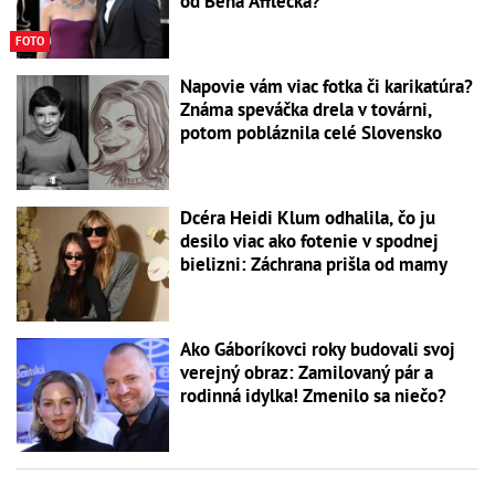
od Bena Afflecka?
FOTO
Napovie vám viac fotka či karikatúra?
Známa speváčka drela v továrni,
potom pobláznila celé Slovensko
Dcéra Heidi Klum odhalila, čo ju
desilo viac ako fotenie v spodnej
bielizni: Záchrana prišla od mamy
Ako Gáboríkovci roky budovali svoj
verejný obraz: Zamilovaný pár a
rodinná idylka! Zmenilo sa niečo?