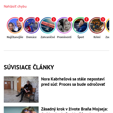
Nahlásiť chybu
16
2
3
2
7
3
Najčítanejšie
Domáce
Zahraničné
Prominenti
Šport
Krimi
Zaují
SÚVISIACE ČLÁNKY
Nora Kabrheľová sa stále nepostaví
pred súd: Proces sa bude odročovať
Zásadný krok v živote Braňa Mojseja: