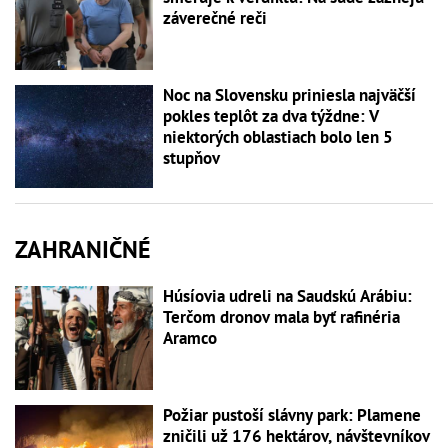
záverečné reči
Noc na Slovensku priniesla najväčší
pokles teplôt za dva týždne: V
niektorých oblastiach bolo len 5
stupňov
ZAHRANIČNÉ
Húsíovia udreli na Saudskú Arábiu:
Terčom dronov mala byť rafinéria
Aramco
Požiar pustoší slávny park: Plamene
zničili už 176 hektárov, návštevníkov