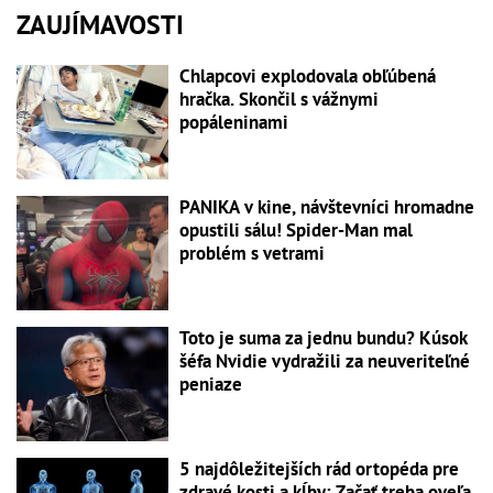
ZAUJÍMAVOSTI
Chlapcovi explodovala obľúbená
hračka. Skončil s vážnymi
popáleninami
PANIKA v kine, návštevníci hromadne
opustili sálu! Spider-Man mal
problém s vetrami
Toto je suma za jednu bundu? Kúsok
šéfa Nvidie vydražili za neuveriteľné
peniaze
5 najdôležitejších rád ortopéda pre
zdravé kosti a kĺby: Začať treba oveľa