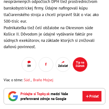
neoprávnených odpočtoch DPH tiež prostredníctvom
banskobystrickej firmy. Údajne nafingovali kúpu
tlačiarenského stroja a chceli pripraviť štát o viac ako
500-tisíc eur.
Podnikateľka tiež čelí obžalobe na Okresnom súde
Košice II. Dôvodom je údajné vydávanie faktúr pre
súdnych exekútorov, na základe ktorých si znižovali
daňovú povinnosť.
Tip na
59
Zdieľať
článok
Viac o téme:
Súd
,
Braňo Mojsej
Pridajte si Topky.sk
medzi Vaše
Pridať
preferované zdroje na Google