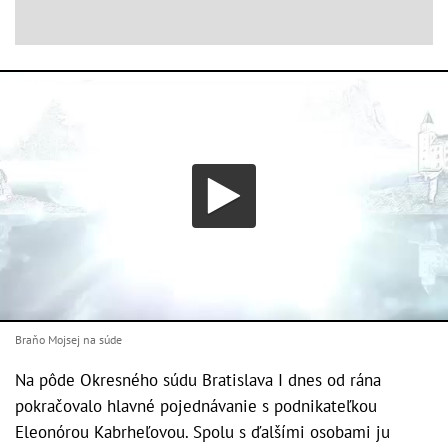
Braňo Mojsej na súde
Na pôde Okresného súdu Bratislava I dnes od rána
pokračovalo hlavné pojednávanie s podnikateľkou
Eleonórou Kabrheľovou. Spolu s ďalšími osobami ju