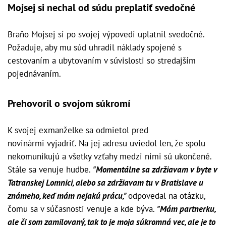
Mojsej si nechal od súdu preplatiť svedočné
Braňo Mojsej si po svojej výpovedi uplatnil svedočné.
Požaduje, aby mu súd uhradil náklady spojené s
cestovaním a ubytovaním v súvislosti so stredajším
pojednávaním.
Prehovoril o svojom súkromí
K svojej exmanželke sa odmietol pred
novinármi vyjadriť. Na jej adresu uviedol len, že spolu
nekomunikujú a všetky vzťahy medzi nimi sú ukončené.
Stále sa venuje hudbe.
"Momentálne sa zdržiavam v byte v
Tatranskej Lomnici, alebo sa zdržiavam tu v Bratislave u
známeho, keď mám nejakú prácu,"
odpovedal na otázku,
čomu sa v súčasnosti venuje a kde býva.
"Mám partnerku,
ale či som zamilovaný, tak to je moja súkromná vec, ale je to