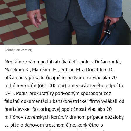
(Zdroj: Jan Zemiar)
Mediálne známa podnikateľka čelí spolu s Dušanom K.,
Marekom K., Marošom M., Petrou M. a Donaldom D.
obžalobe v prípade údajného podvodu za viac ako 20
miliónov korún (664 000 eur) a neoprávneného odpočtu
DPH. Podľa prokuratúry podvodným spôsobom cez
falošnú dokumentáciu banskobystrickej firmy vylákali od
bratislavskej faktoringovej spoločnosti viac ako 20
miliónov slovenských korún. V druhom prípade obžaloby
sa píše o daňovom trestnom čine, konkrétne o