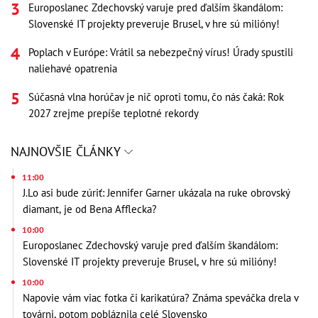
Europoslanec Zdechovský varuje pred ďalším škandálom:
Slovenské IT projekty preveruje Brusel, v hre sú milióny!
Poplach v Európe: Vrátil sa nebezpečný vírus! Úrady spustili
naliehavé opatrenia
Súčasná vlna horúčav je nič oproti tomu, čo nás čaká: Rok
2027 zrejme prepíše teplotné rekordy
NAJNOVŠIE ČLÁNKY
11:00
J.Lo asi bude zúriť: Jennifer Garner ukázala na ruke obrovský
diamant, je od Bena Afflecka?
10:00
Europoslanec Zdechovský varuje pred ďalším škandálom:
Slovenské IT projekty preveruje Brusel, v hre sú milióny!
10:00
Napovie vám viac fotka či karikatúra? Známa speváčka drela v
továrni, potom pobláznila celé Slovensko