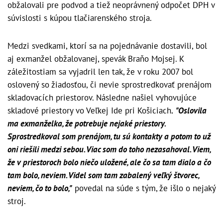
obžalovali pre podvod a tiež neoprávnený odpočet DPH v
súvislosti s kúpou tlačiarenského stroja.
Medzi svedkami, ktorí sa na pojednávanie dostavili, bol
aj exmanžel obžalovanej, spevák Braňo Mojsej. K
záležitostiam sa vyjadril len tak, že v roku 2007 bol
oslovený so žiadosťou, či nevie sprostredkovať prenájom
skladovacích priestorov. Následne našiel vyhovujúce
skladové priestory vo Veľkej Ide pri Košiciach
. "Oslovila
ma exmanželka, že potrebuje nejaké priestory.
Sprostredkoval som prenájom, tu sú kontakty a potom to už
oni riešili medzi sebou. Viac som do toho nezasahoval. Viem,
že v priestoroch bolo niečo uložené, ale čo sa tam dialo a čo
tam bolo, neviem. Videl som tam zabalený veľký štvorec,
neviem, čo to bolo,"
povedal na súde s tým, že išlo o nejaký
stroj.