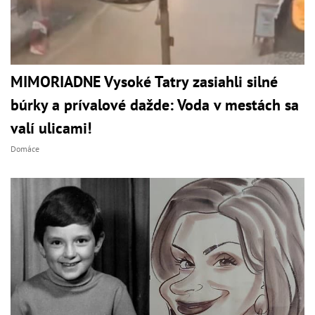
MIMORIADNE Vysoké Tatry zasiahli silné
búrky a prívalové dažde: Voda v mestách sa
valí ulicami!
Domáce