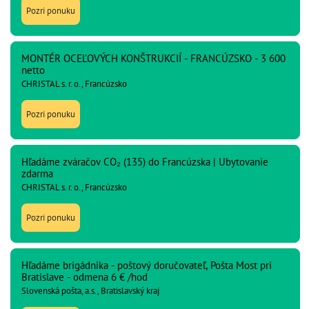
Pozri ponuku
MONTÉR OCEĽOVÝCH KONŠTRUKCIÍ - FRANCÚZSKO - 3 600
netto
CHRISTAL s. r. o., Francúzsko
Pozri ponuku
Hľadáme zváračov CO₂ (135) do Francúzska | Ubytovanie
zdarma
CHRISTAL s. r. o., Francúzsko
Pozri ponuku
Hľadáme brigádnika - poštový doručovateľ, Pošta Most pri
Bratislave - odmena 6 € /hod
Slovenská pošta, a.s., Bratislavský kraj