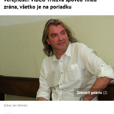
zrána, všetko je na poriadku
Zobraziť galériu
(2)
(Zdroj: Jan Zemiar)