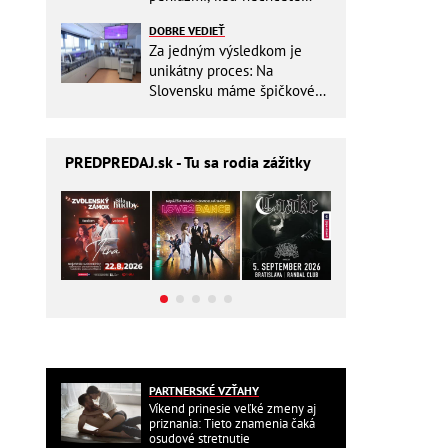
zbytočne riskovať?
DOBRE VEDIEŤ
Za jedným výsledkom je
unikátny proces: Na
Slovensku máme špičkové
pracovisko
PREDPREDAJ
.sk - Tu sa rodia zážitky
PARTNERSKÉ VZŤAHY
Víkend prinesie veľké zmeny aj
priznania: Tieto znamenia čaká
osudové stretnutie