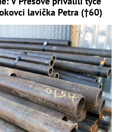
: V Prešove privalili tyče
okovci lavička Petra (†60)