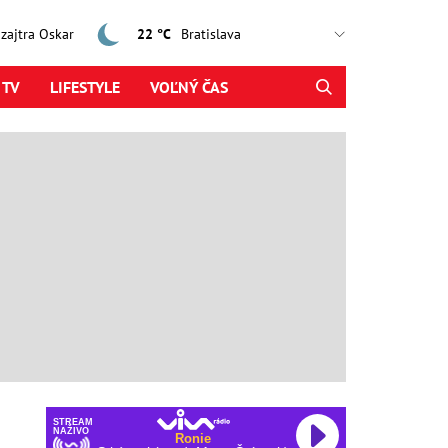
, zajtra Oskar
22 °C
 TV
LIFESTYLE
VOĽNÝ ČAS
STREAM
NAŽIVO
Ronie