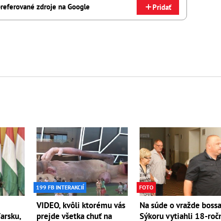
referované zdroje na Google
Pridať
199 FB INTERAKCIÍ
FOTO
VIDEO, kvôli ktorému vás
Na súde o vražde boss
arsku,
prejde všetka chuť na
Sýkoru vytiahli 18-roč