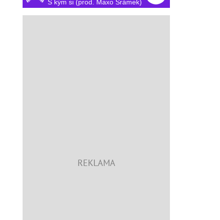
S kým si (prod. Maxo Šrámek)