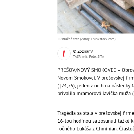
Ilustračné foto (Zdroj: Thinkstock.com)
© Zoznam/
TASR, miš,
Foto
: SITA
PREŠOV/NOVÝ SMOKOVEC – Obrovské 
Novom Smokovci. V prešovskej firme
(†24,25), jeden z nich na následky
privalila mramorová lavička muža (
Tragédia sa stala v prešovskej fir
16-tou hodinou sa zosunuli ťažké ko
ročného Lukáša z Chminian. Čiastoč