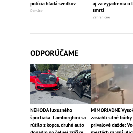
polícia hľadá svedkov
aj za vyjadrenia o 
smrti
Domáce
Zahraničné
ODPORÚČAME
NEHODA luxusného
MIMORIADNE Vysoké
športiaka: Lamborghini sa
zasiahli silné búrky 
rútilo z kopca, druhé auto
prívalové dažde: Vo
dopadlo po čelnej zrážke
mestách sa valí uli