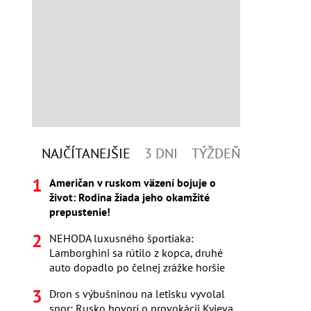
NAJČÍTANEJŠIE
3 DNI
TÝŽDEŇ
Američan v ruskom väzení bojuje o
život: Rodina žiada jeho okamžité
prepustenie!
NEHODA luxusného športiaka:
Lamborghini sa rútilo z kopca, druhé
auto dopadlo po čelnej zrážke horšie
Dron s výbušninou na letisku vyvolal
spor: Rusko hovorí o provokácii Kyjeva