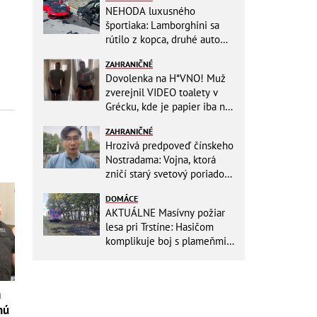
NEHODA luxusného
športiaka: Lamborghini sa
rútilo z kopca, druhé auto
dopadlo po čelnej zrážke
ZAHRANIČNÉ
horšie
Dovolenka na H*VNO! Muž
zverejnil VIDEO toalety v
Grécku, kde je papier iba na
OKRASU: Utrieť sa musíte ísť
ZAHRANIČNÉ
do kuchyne
Hrozivá predpoveď čínskeho
Nostradama: Vojna, ktorá
zničí starý svetový poriadok!
Už sa viackrát nemýlil
DOMÁCE
AKTUÁLNE Masívny požiar
lesa pri Trstíne: Hasičom
komplikuje boj s plameňmi
silný vietor, na miesto
smeruje vrtuľník
a
nú