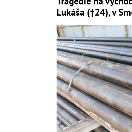
Tragédie na východe
Lukáša (†24), v Sm