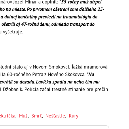
nárov Jozef Minár a doplnil:
"55-ročný muž utrpel
e ho na mieste. Po prvotnom ošetrení sme ďalšieho 25-
 dolnej končatiny previezli na traumatológiu do
ošetrili aj 47-ročnú ženu, odmietla transport do
ia vyšetruje.
oludní stalo aj v Novom Smokovci. Ťažká mramorová
valila 60-ročného Petra z Nového Skokovca.
"Na
prevrátil sa dozadu. Lavička spadla na neho, čím mu
l Džobanik. Polícia začal trestné stíhanie pre prečin
ektrička
,
Muž
,
Smrť
,
Nešťastie
,
Rúry