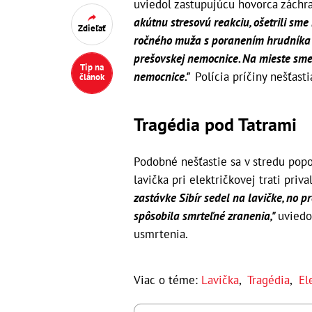
uviedol zastupujúcu hovorca záchra
akútnu stresovú reakciu, ošetrili sm
Zdieľať
ročného muža s poranením hrudníka a
prešovskej nemocnice. Na mieste sme 
Tip na
nemocnice."
Polícia príčiny nešťast
článok
Tragédia pod Tatrami
Podobné nešťastie sa v stredu pop
lavička pri električkovej trati pri
zastávke Sibír sedel na lavičke, no 
spôsobila smrteľné zranenia,"
uviedo
usmrtenia.
Viac o téme:
Lavička
,
Tragédia
,
El