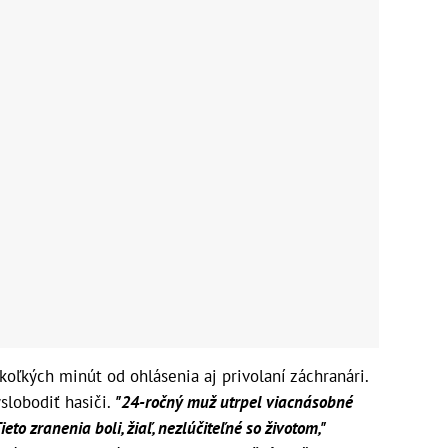
koľkých minút od ohlásenia aj privolaní záchranári.
slobodiť hasiči.
"24-ročný muž utrpel viacnásobné
eto zranenia boli, žiaľ, nezlúčiteľné so životom,"