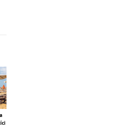
a
íci