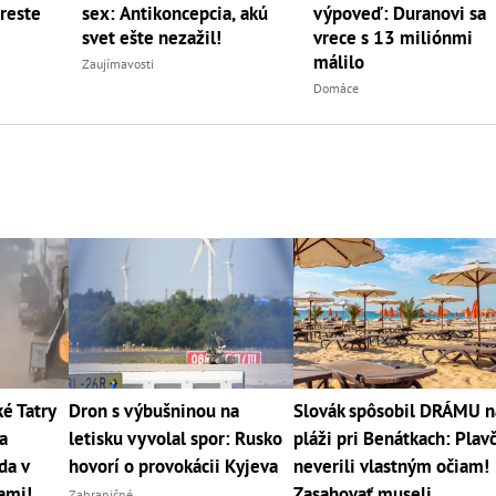
treste
sex: Antikoncepcia, akú
výpoveď: Duranovi sa
svet ešte nezažil!
vrece s 13 miliónmi
málilo
Zaujímavosti
Domáce
 Tatry
Dron s výbušninou na
Slovák spôsobil DRÁMU n
a
letisku vyvolal spor: Rusko
pláži pri Benátkach: Plavč
da v
hovorí o provokácii Kyjeva
neverili vlastným očiam!
cami!
Zasahovať museli
Zahraničné