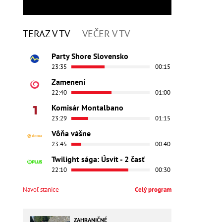
TERAZ V TV
VEČER V TV
Party Shore Slovensko
23:35
00:15
Zamenení
22:40
01:00
Komisár Montalbano
23:29
01:15
Vôňa vášne
23:45
00:40
Twilight sága: Úsvit - 2 časť
22:10
00:30
Navoľ stanice
Celý program
ZAHRANIČNÉ