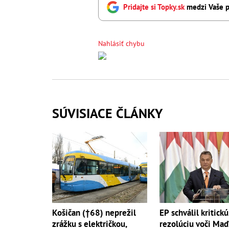
Pridajte si Topky.sk
medzi Vaše p
Nahlásiť chybu
SÚVISIACE ČLÁNKY
Košičan (†68) neprežil
EP schválil kritickú
zrážku s električkou,
rezolúciu voči Maď