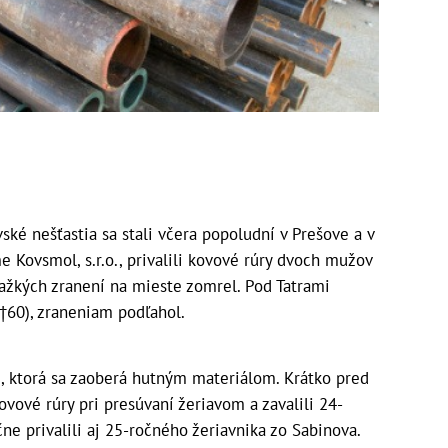
nešťastia sa stali včera popoludní v Prešove a v
 Kovsmol, s.r.o., privalili kovové rúry dvoch mužov
 ťažkých zranení na mieste zomrel. Pod Tatrami
†60), zraneniam podľahol.
me, ktorá sa zaoberá hutným materiálom. Krátko pred
vové rúry pri presúvaní žeriavom a zavalili 24-
ne privalili aj 25-ročného žeriavnika zo Sabinova.