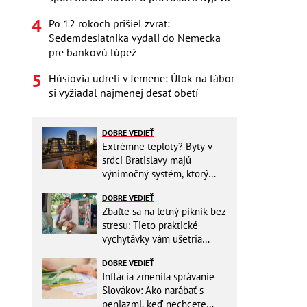
Po 12 rokoch prišiel zvrat:
Sedemdesiatnika vydali do Nemecka
pre bankovú lúpež
Húsíovia udreli v Jemene: Útok na tábor
si vyžiadal najmenej desať obetí
DOBRE VEDIEŤ
Extrémne teploty? Byty v
srdci Bratislavy majú
výnimočný systém, ktorý
ešte aj šetrí náklady
DOBRE VEDIEŤ
Zbaľte sa na letný piknik bez
stresu: Tieto praktické
vychytávky vám ušetria
miesto v batohu!
DOBRE VEDIEŤ
Inflácia zmenila správanie
Slovákov: Ako narábať s
peniazmi, keď nechcete