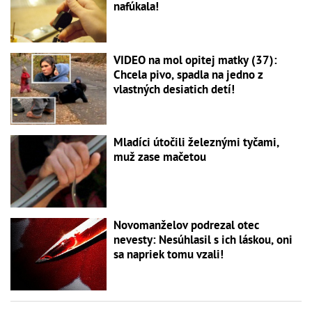
nafúkala!
VIDEO na mol opitej matky (37):
Chcela pivo, spadla na jedno z
vlastných desiatich detí!
Mladíci útočili železnými tyčami,
muž zase mačetou
Novomanželov podrezal otec
nevesty: Nesúhlasil s ich láskou, oni
sa napriek tomu vzali!