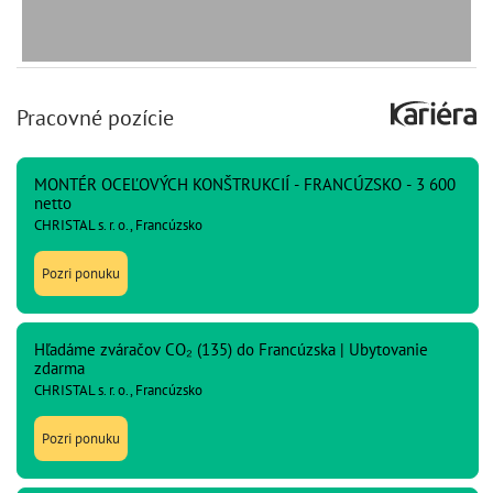
Pracovné pozície
MONTÉR OCEĽOVÝCH KONŠTRUKCIÍ - FRANCÚZSKO - 3 600
netto
CHRISTAL s. r. o., Francúzsko
Pozri ponuku
Hľadáme zváračov CO₂ (135) do Francúzska | Ubytovanie
zdarma
CHRISTAL s. r. o., Francúzsko
Pozri ponuku