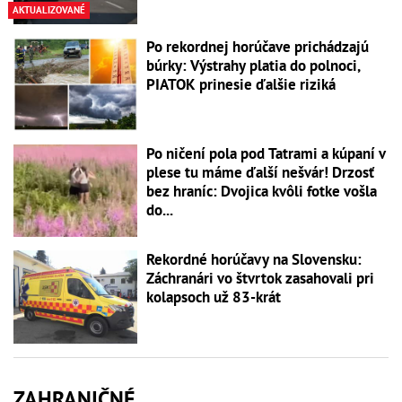
AKTUALIZOVANÉ
Po rekordnej horúčave prichádzajú
búrky: Výstrahy platia do polnoci,
PIATOK prinesie ďalšie riziká
Po ničení pola pod Tatrami a kúpaní v
plese tu máme ďalší nešvár! Drzosť
bez hraníc: Dvojica kvôli fotke vošla
do...
Rekordné horúčavy na Slovensku:
Záchranári vo štvrtok zasahovali pri
kolapsoch už 83-krát
ZAHRANIČNÉ