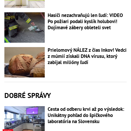
Hasiči nezachraňujú len ľudí: VIDEO
Po požiari podali kyslík holubovi!
Dojímavé zábery obleteli svet
Prielomový NÁLEZ z čias Inkov! Vedci
z múmií získali DNA vírusu, ktorý
zabíjal milióny ľudí
DOBRÉ SPRÁVY
Cesta od odberu krvi až po výsledok:
Unikátny pohľad do špičkového
laboratória na Slovensku