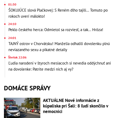
01:30
ŠOKUJÚCE slová Plačkovej: S Reném dlho tajili... Tomuto po
rokoch uverí málokto!
24:10
Peklo českého herca: Odmietol sa rozviesť, a tak... Hrôza!
24:01
TAJNÝ ostrov v Chorvátsku! Manželia odhalili dovolenku plnú
neviazaného sexu a pikatné detaily
Štvrtok 22:06
Ľudia narodení v štyroch mesiacoch si nevedia oddýchnuť ani
na dovolenke: Patríte medzi nich aj vy?
DOMÁCE SPRÁVY
AKTUÁLNE Nové informácie z
kúpaliska pri Šali: 8 ľudí skončilo v
nemocnici