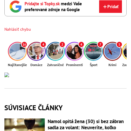
Pridajte si Topky.sk
medzi Vaše
Pridať
preferované zdroje na Google
Nahlásiť chybu
16
4
2
4
7
5
Najčítanejšie
Domáce
Zahraničné
Prominenti
Šport
Krimi
Zaují
SÚVISIACE ČLÁNKY
Namol opitá žena (30) si bez zábran
sadla za volant: Neuveríte, koľko