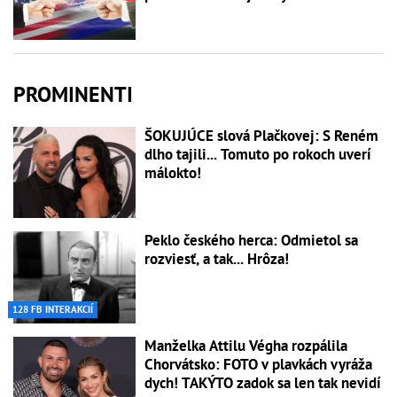
PROMINENTI
ŠOKUJÚCE slová Plačkovej: S Reném
dlho tajili... Tomuto po rokoch uverí
málokto!
Peklo českého herca: Odmietol sa
rozviesť, a tak... Hrôza!
128 FB INTERAKCIÍ
Manželka Attilu Végha rozpálila
Chorvátsko: FOTO v plavkách vyráža
dych! TAKÝTO zadok sa len tak nevidí