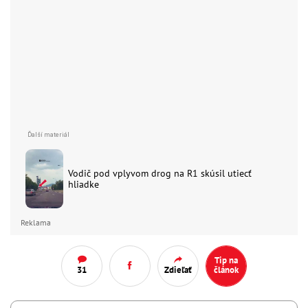
Vodič pod vplyvom drog na R1 skúsil utiecť
hliadke
Reklama
Tip na
31
Zdieľať
článok