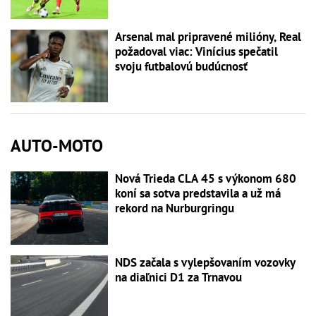
Arsenal mal pripravené milióny, Real
požadoval viac: Vinícius spečatil
svoju futbalovú budúcnosť
AUTO-MOTO
Nová Trieda CLA 45 s výkonom 680
koní sa sotva predstavila a už má
rekord na Nurburgringu
NDS začala s vylepšovaním vozovky
na diaľnici D1 za Trnavou