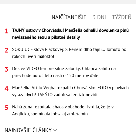
NAJČÍTANEJŠIE
3 DNI
TÝŽDEŇ
TAJNÝ ostrov v Chorvátsku! Manželia odhalili dovolenku plnú
neviazaného sexu a pikatné detaily
ŠOKUJÚCE slová Plačkovej: S Reném dlho tajili... Tomuto po
rokoch uverí málokto!
Desivé VIDEO len pre silné žalúdky: Chlapca zabilo na
priechode auto! Telo našli o 150 metrov ďalej
Manželka Attilu Végha rozpálila Chorvátsko: FOTO v plavkách
vyráža dych! TAKÝTO zadok sa len tak nevidí
Nahá žena rozpútala chaos v obchode: Tvrdila, že je v
Anglicku, spomínala Jobsa aj amfetamín
NAJNOVŠIE ČLÁNKY