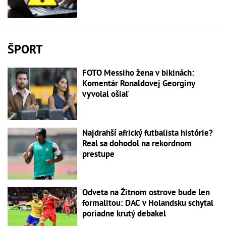
ŠPORT
FOTO Messiho žena v bikinách:
Komentár Ronaldovej Georginy
vyvolal ošiaľ
Najdrahší africký futbalista histórie?
Real sa dohodol na rekordnom
prestupe
Odveta na Žitnom ostrove bude len
formalitou: DAC v Holandsku schytal
poriadne krutý debakel