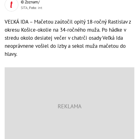
© Zoznam/
SITA,
Foto
: int
VEĽKÁ IDA – Mačetou zaútočil opitý 18-ročný Rastislav z
okresu Košice-okolie na 34-ročného muža. Po hádke v
stredu okolo desiatej večer v chatrči osady Veľká Ida
neoprávnene vošiel do izby a sekol muža mačetou do
hlavy.