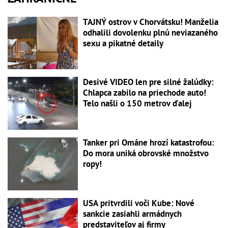
TAJNÝ ostrov v Chorvátsku! Manželia
odhalili dovolenku plnú neviazaného
sexu a pikatné detaily
Desivé VIDEO len pre silné žalúdky:
Chlapca zabilo na priechode auto!
Telo našli o 150 metrov ďalej
Tanker pri Ománe hrozí katastrofou:
Do mora uniká obrovské množstvo
ropy!
USA pritvrdili voči Kube: Nové
sankcie zasiahli armádnych
predstaviteľov aj firmy