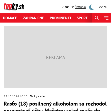
22 °C
7. august
,
Štefánia
DOMÁCE
ZAHRANIČNÉ
PROMINENTI
ŠPORT
ZAUJÍMAV
23.10.2014 10:20
Topky
Krimi
Rasťo (18) posilnený alkoholom sa rozhodol
vyrovnávať účty: Mačetou sekol muža do