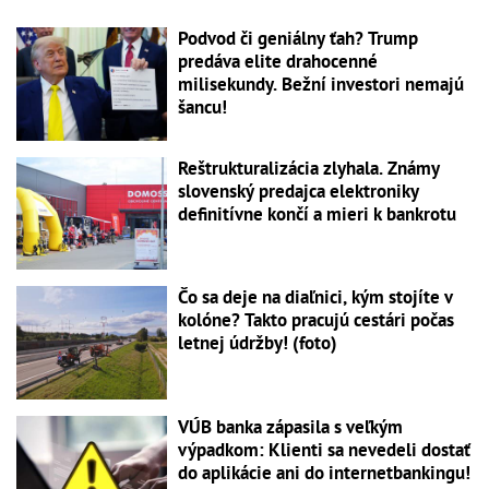
Podvod či geniálny ťah? Trump
predáva elite drahocenné
milisekundy. Bežní investori nemajú
šancu!
Reštrukturalizácia zlyhala. Známy
slovenský predajca elektroniky
definitívne končí a mieri k bankrotu
Čo sa deje na diaľnici, kým stojíte v
kolóne? Takto pracujú cestári počas
letnej údržby! (foto)
VÚB banka zápasila s veľkým
výpadkom: Klienti sa nevedeli dostať
do aplikácie ani do internetbankingu!