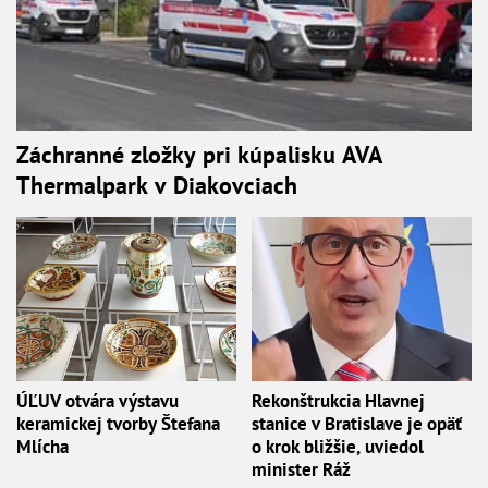
Záchranné zložky pri kúpalisku AVA
Thermalpark v Diakovciach
ÚĽUV otvára výstavu
Rekonštrukcia Hlavnej
keramickej tvorby Štefana
stanice v Bratislave je opäť
Mlícha
o krok bližšie, uviedol
minister Ráž