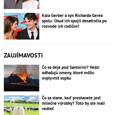
Kaia Gerber a syn Richarda Gerea
spolu: Osud ich spojil desaťročia po
rozvode ich rodičov!
ZAUJÍMAVOSTI
Čo sa deje pod Santorini? Vedci
odhaľujú zmeny, ktoré môžu
ovplyvniť sopku
Čo sa stane, keď prestanete jesť
mliečne výrobky? Toto by ste mali
vedieť