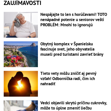
ZAUJÍMAVOSTI
Nespájajte to len s horúčavami! TOTO
nenápadné potenie u seniorov veští
PROBLÉM: Mnohí to ignorujú
Obytný komplex v Španielsku
fascinuje svet, jeho obyvatelia
museli pred turistami zavrieť brány
Tieto vety môžu zničiť aj pevný
vzťah! Odborníčka radí, čím ich
nahradiť
Vedci objavili skrytú príčinu cukrovky,
môže to úplne zmeniť liečbu