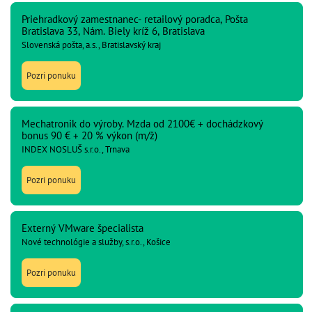
Priehradkový zamestnanec- retailový poradca, Pošta
Bratislava 33, Nám. Biely kríž 6, Bratislava
Slovenská pošta, a.s., Bratislavský kraj
Pozri ponuku
Mechatronik do výroby. Mzda od 2100€ + dochádzkový
bonus 90 € + 20 % výkon (m/ž)
INDEX NOSLUŠ s.r.o., Trnava
Pozri ponuku
Externý VMware špecialista
Nové technológie a služby, s.r.o., Košice
Pozri ponuku