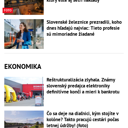
ktorý ešte aj šetrí náklady
FOTO
Slovenské železnice prezradili, koho
dnes hľadajú najviac: Tieto profesie
sú mimoriadne žiadané
EKONOMIKA
Reštrukturalizácia zlyhala. Známy
slovenský predajca elektroniky
definitívne končí a mieri k bankrotu
Čo sa deje na diaľnici, kým stojíte v
kolóne? Takto pracujú cestári počas
letnej údržby! (foto)