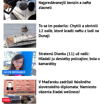
Najpredávanejší benzín a nafta
zlacneli
To sa im podarilo: Chytili a obvinili
12 osôb, ktoré kradli naftu z lodí na
Dunaji
Stratenú Dianku (11) už našli:
Hľadali ju desiatky policajtov, bola u
kamarátky
243 FB INTERAKCIÍ
V Maďarsku zadržali falošného
slovenského diplomata: Namiesto
väzenia žiadal wellness!
FOTO