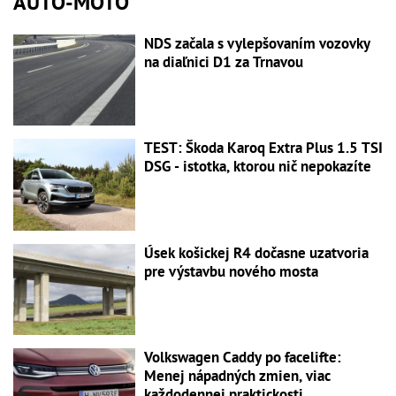
AUTO-MOTO
NDS začala s vylepšovaním vozovky
na diaľnici D1 za Trnavou
TEST: Škoda Karoq Extra Plus 1.5 TSI
DSG - istotka, ktorou nič nepokazíte
Úsek košickej R4 dočasne uzatvoria
pre výstavbu nového mosta
Volkswagen Caddy po facelifte:
Menej nápadných zmien, viac
každodennej praktickosti