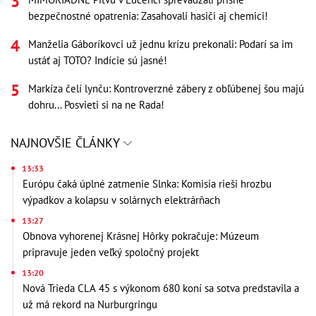
bezpečnostné opatrenia: Zasahovali hasiči aj chemici!
Manželia Gáboríkovci už jednu krízu prekonali: Podarí sa im
ustáť aj TOTO? Indície sú jasné!
Markíza čelí lynču: Kontroverzné zábery z obľúbenej šou majú
dohru... Posvieti si na ne Rada!
NAJNOVŠIE ČLÁNKY
13:33
Európu čaká úplné zatmenie Slnka: Komisia rieši hrozbu
výpadkov a kolapsu v solárnych elektrárňach
13:27
Obnova vyhorenej Krásnej Hôrky pokračuje: Múzeum
pripravuje jeden veľký spoločný projekt
13:20
Nová Trieda CLA 45 s výkonom 680 koní sa sotva predstavila a
už má rekord na Nurburgringu