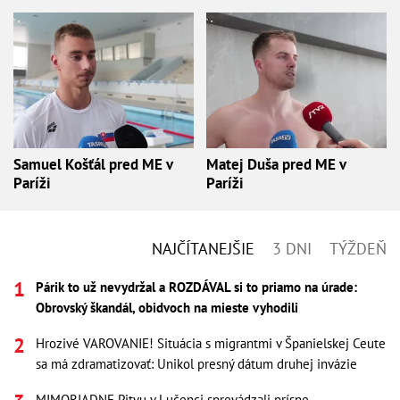
Samuel Košťál pred ME v
Matej Duša pred ME v
Paríži
Paríži
NAJČÍTANEJŠIE
3 DNI
TÝŽDEŇ
Párik to už nevydržal a ROZDÁVAL si to priamo na úrade:
Obrovský škandál, obidvoch na mieste vyhodili
Hrozivé VAROVANIE! Situácia s migrantmi v Španielskej Ceute
sa má zdramatizovať: Unikol presný dátum druhej invázie
MIMORIADNE Pitvu v Lučenci sprevádzali prísne