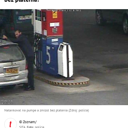
Natankoval na pumpe a zmizol bez platenia (Zdroj: polícia)
© Zoznam/
SITA,
Foto
: polícia