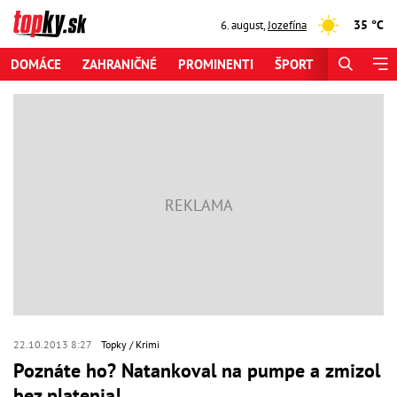
35 °C
6. august
,
Jozefína
DOMÁCE
ZAHRANIČNÉ
PROMINENTI
ŠPORT
ZAUJÍMAV
22.10.2013 8:27
Topky
Krimi
Poznáte ho? Natankoval na pumpe a zmizol
bez platenia!