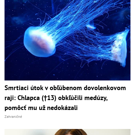
Smrtiaci útok v obľúbenom dovolenkovom
raji: Chlapca (†13) obkľúčili medúzy,
pomôcť mu už nedokázali
Zahraničné