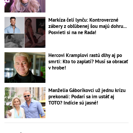
Markíza čelí lynču: Kontroverzné
zábery z obľúbenej šou majú dohru...
Posvieti si na ne Rada!
Hercovi Kramplovi rastú dlhy aj po
smrti: Kto to zaplatí? Musí sa obracať
v hrobe!
Manželia Gáboríkovci už jednu krízu
prekonali: Podarí sa im ustáť aj
TOTO? Indície sú jasné!