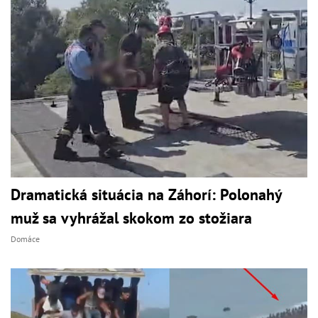
Dramatická situácia na Záhorí: Polonahý
muž sa vyhrážal skokom zo stožiara
Domáce