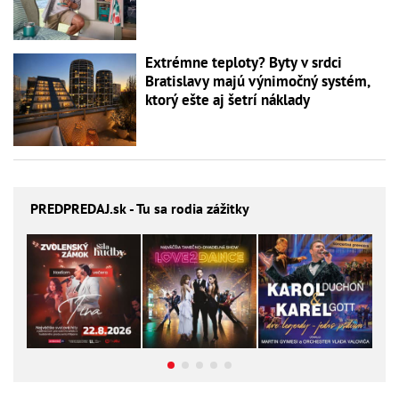
Extrémne teploty? Byty v srdci
Bratislavy majú výnimočný systém,
ktorý ešte aj šetrí náklady
PREDPREDAJ
.sk - Tu sa rodia zážitky