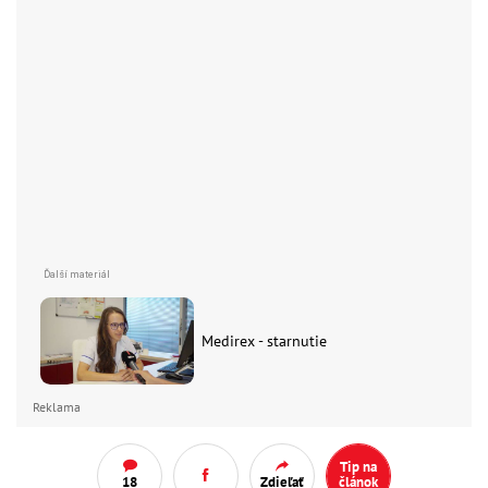
Medirex - starnutie
Reklama
Tip na
18
Zdieľať
článok