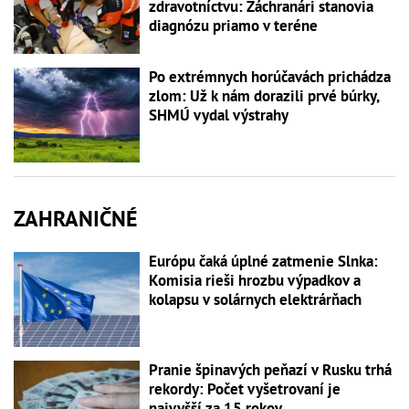
zdravotníctvu: Záchranári stanovia
diagnózu priamo v teréne
Po extrémnych horúčavách prichádza
zlom: Už k nám dorazili prvé búrky,
SHMÚ vydal výstrahy
ZAHRANIČNÉ
Európu čaká úplné zatmenie Slnka:
Komisia rieši hrozbu výpadkov a
kolapsu v solárnych elektrárňach
Pranie špinavých peňazí v Rusku trhá
rekordy: Počet vyšetrovaní je
najvyšší za 15 rokov