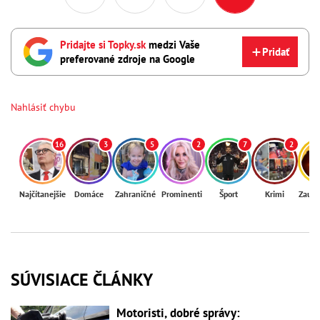
Pridajte si Topky.sk
medzi Vaše
Pridať
preferované zdroje na Google
Nahlásiť chybu
16
3
5
2
7
2
Najčítanejšie
Domáce
Zahraničné
Prominenti
Šport
Krimi
Zaují
SÚVISIACE ČLÁNKY
Motoristi, dobré správy: