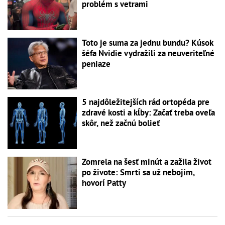
problém s vetrami
Toto je suma za jednu bundu? Kúsok
šéfa Nvidie vydražili za neuveriteľné
peniaze
5 najdôležitejších rád ortopéda pre
zdravé kosti a kĺby: Začať treba oveľa
skôr, než začnú bolieť
Zomrela na šesť minút a zažila život
po živote: Smrti sa už nebojím,
hovorí Patty