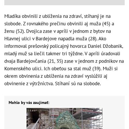
Mladíka obvinili z ublíženia na zdraví, stíhaný je na
slobode. Z rovnakého prečinu obvinili aj muža (45) a
ženu (52). Dvojica zase v apríli v jednom z bytov na
Hlavnej ulici v Bardejove napadla muža (28). Ako
informoval prešovský policajný hovorca Daniel Džobanik,
mladý muž sa liečil takmer tri týždne. V apríli úradovali
dvaja Bardejovčania (21, 35) zase v jednom z podnikov na
Komenského ulici. Ich obeťou sa stal muž (39). Muži si
okrem obvinenia z ublíženia na zdraví vyslúžili aj
obvinenie z výtržníctva. Stíhaní sú na slobode.
Mohlo by vás zaujímať: