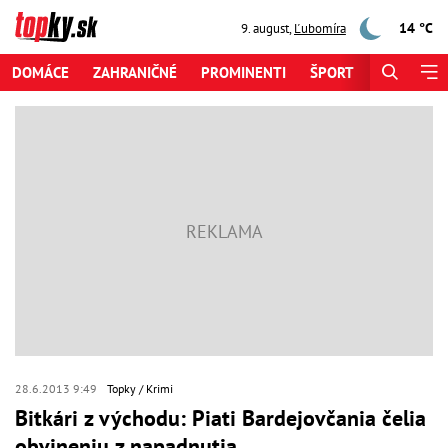
14 °C
9. august
,
Ľubomíra
DOMÁCE
ZAHRANIČNÉ
PROMINENTI
ŠPORT
ZAUJÍMAV
28.6.2013 9:49
Topky
Krimi
Bitkári z východu: Piati Bardejovčania čelia
obvineniu z napadnutia