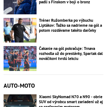
padli s Fínskom v boji o bronz
Tréner Ružomberka po výbuchu
Liptákov: Ťažko sa nadrieme na gól a
potom rozdávame takéto darčeky
Čakanie na gól pokračuje: Trnava
rozhodla už do prestávky, Spartak dal
nováčikovi tvrdú lekciu
AUTO-MOTO
Xiaomi SkyNomad N70 a N90 - obrie
SUV od výrobcu smart zariadení už aj
so spaľovacím motorom