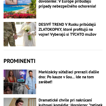
dovolenke: V Európe pribúdajú
prípady nebezpečného ochorenia!
DESIVÝ TREND V Rusku pribúdajú
ZLATOKOPKY, ktoré profitujú na
vojne! Vyberajú si TÝCHTO mužov
PROMINENTI
Markizácky súťažiaci prerazil ďalšie
dno: Po kauze v šou... Ide na tom
zarábať!
Dramatické chvíle pri nakrúcaní
kultovej komédie: Horolezec "tatínek