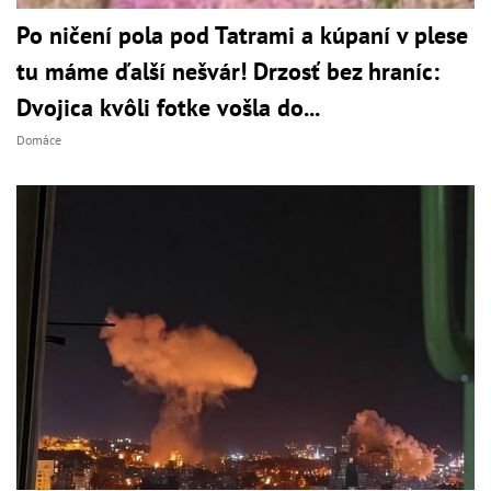
Po ničení pola pod Tatrami a kúpaní v plese
tu máme ďalší nešvár! Drzosť bez hraníc:
Dvojica kvôli fotke vošla do...
Domáce