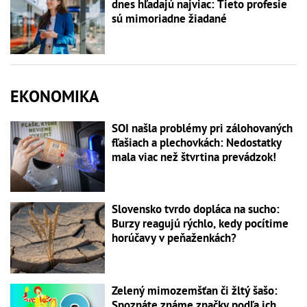
dnes hľadajú najviac: Tieto profesie
sú mimoriadne žiadané
EKONOMIKA
SOI našla problémy pri zálohovaných
fľašiach a plechovkách: Nedostatky
mala viac než štvrtina prevádzok!
Slovensko tvrdo dopláca na sucho:
Burzy reagujú rýchlo, kedy pocítime
horúčavy v peňaženkách?
Zelený mimozemšťan či žltý šašo:
Spoznáte známe značky podľa ich