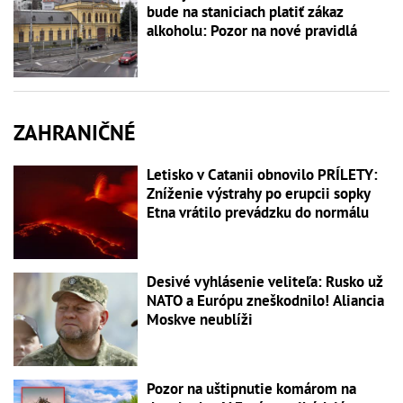
bude na staniciach platiť zákaz
alkoholu: Pozor na nové pravidlá
ZAHRANIČNÉ
Letisko v Catanii obnovilo PRÍLETY:
Zníženie výstrahy po erupcii sopky
Etna vrátilo prevádzku do normálu
Desivé vyhlásenie veliteľa: Rusko už
NATO a Európu zneškodnilo! Aliancia
Moskve neublíži
Pozor na uštipnutie komárom na