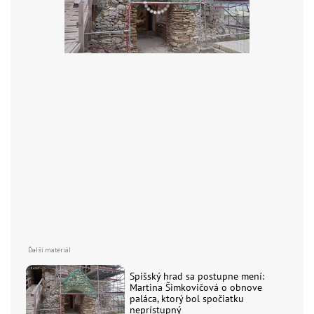
Spišský hrad sa postupne mení:
Martina Šimkovičová o obnove
paláca, ktorý bol spočiatku
neprístupný