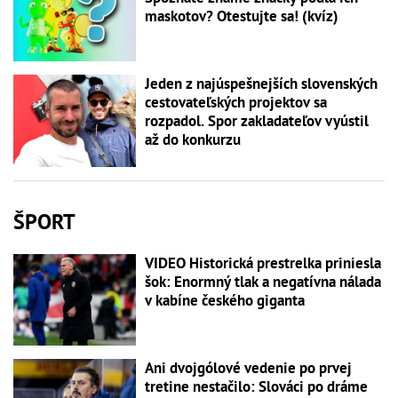
maskotov? Otestujte sa! (kvíz)
Jeden z najúspešnejších slovenských
cestovateľských projektov sa
rozpadol. Spor zakladateľov vyústil
až do konkurzu
ŠPORT
VIDEO Historická prestrelka priniesla
šok: Enormný tlak a negatívna nálada
v kabíne českého giganta
Ani dvojgólové vedenie po prvej
tretine nestačilo: Slováci po dráme