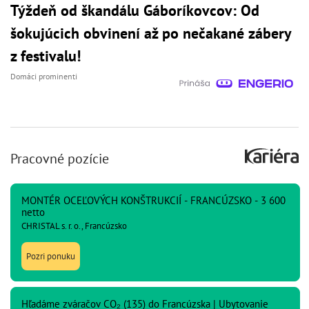
Týždeň od škandálu Gáboríkovcov: Od
šokujúcich obvinení až po nečakané zábery
z festivalu!
Domáci prominenti
Pracovné pozície
MONTÉR OCEĽOVÝCH KONŠTRUKCIÍ - FRANCÚZSKO - 3 600
netto
CHRISTAL s. r. o., Francúzsko
Pozri ponuku
Hľadáme zváračov CO₂ (135) do Francúzska | Ubytovanie