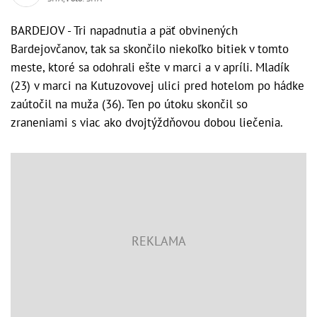
BARDEJOV - Tri napadnutia a päť obvinených
Bardejovčanov, tak sa skončilo niekoľko bitiek v tomto
meste, ktoré sa odohrali ešte v marci a v apríli. Mladík
(23) v marci na Kutuzovovej ulici pred hotelom po hádke
zaútočil na muža (36). Ten po útoku skončil so
zraneniami s viac ako dvojtýždňovou dobou liečenia.