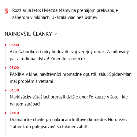
Rozžiarila leto: Hviezda Mamy na prenájom prekvapuje
záberom v bikinách. Ukázala viac než úsmev!
NAJNOVŠIE ČLÁNKY
06:00
Ako Gáboríkovci roky budovali svoj verejný obraz: Zamilovaný
pár a rodinná idylka! Zmenilo sa niečo?
05:00
PANIKA v kine, návštevníci hromadne opustili sálu! Spider-Man
mal problém s vetrami
01:30
Markizácky súťažiaci prerazil ďalšie dno: Po kauze v šou... Ide
na tom zarábať!
24:10
Dramatické chvíle pri nakrúcaní kultovej komédie: Horolezec
"tatínek do polepšovny" sa takmer zabil!