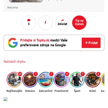
Reklama
Tip na
5
Zdieľať
článok
Pridajte si Topky.sk
medzi Vaše
Pridať
preferované zdroje na Google
Nahlásiť chybu
16
3
5
4
7
6
Najčítanejšie
Domáce
Zahraničné
Prominenti
Šport
Krimi
Zaují