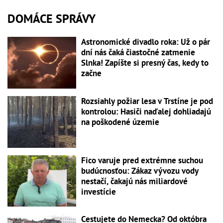
DOMÁCE SPRÁVY
Astronomické divadlo roka: Už o pár
dní nás čaká čiastočné zatmenie
Slnka! Zapíšte si presný čas, kedy to
začne
Rozsiahly požiar lesa v Trstíne je pod
kontrolou: Hasiči naďalej dohliadajú
na poškodené územie
Fico varuje pred extrémne suchou
budúcnosťou: Zákaz vývozu vody
nestačí, čakajú nás miliardové
investície
Cestujete do Nemecka? Od októbra