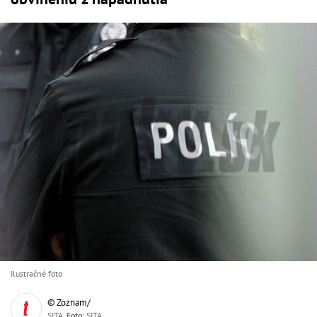
Ilustračné foto
© Zoznam/
SITA,
Foto
: SITA