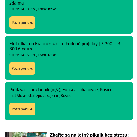
zdarma
CHRISTAL s. r. o., Francúzsko
Pozri ponuku
Elektrikár do Francúzska – dlhodobé projekty | 3 200 – 3
800 € netto
CHRISTAL s. r. o., Francúzsko
Pozri ponuku
Predavač - pokladník (m/ž), Furča a Ťahanovce, Košice
Lidl Slovenská republika, s.r.o., Košice
Pozri ponuku
Zbaľte sa na letný piknik bez stresu: