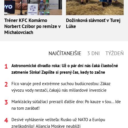
Tréner KFC Komárno
Dožinková slávnosť v Turej
Norbert Czibor po remíze v
Lúke
Michalovciach
NAJČÍTANEJŠIE
3 DNI
TÝŽDEŇ
Astronomické divadlo roka: Už o pár dní nás čaká čiastočné
zatmenie Slnka! Zapíšte si presný čas, kedy to začne
Fico varuje pred extrémne suchou budúcnosťou: Zákaz
vývozu vody nestačí, čakajú nás miliardové investície
Markizácky súťažiaci prerazil ďalšie dno: Po kauze v šou... Ide
na tom zarábať!
Desivé vyhlásenie veliteľa: Rusko už NATO a Európu
zneškodnilo! Aliancia Moskve neublíži