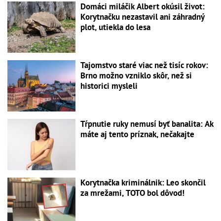
Domáci miláčik Albert okúsil život:
Korytnačku nezastavil ani záhradný
plot, utiekla do lesa
Tajomstvo staré viac než tisíc rokov:
Brno možno vzniklo skôr, než si
historici mysleli
Tŕpnutie ruky nemusí byť banalita: Ak
máte aj tento príznak, nečakajte
Korytnačka kriminálnik: Leo skončil
za mrežami, TOTO bol dôvod!