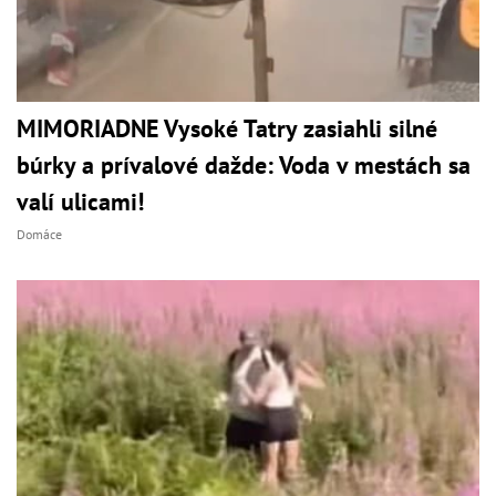
MIMORIADNE Vysoké Tatry zasiahli silné
búrky a prívalové dažde: Voda v mestách sa
valí ulicami!
Domáce