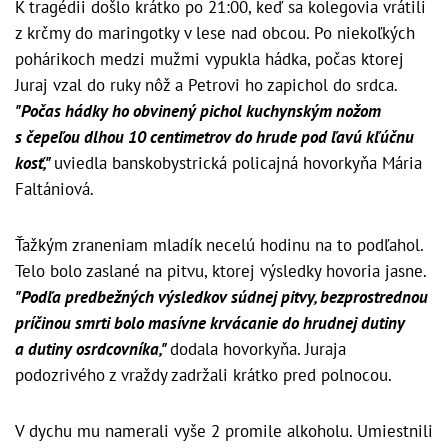
K tragédii došlo krátko po 21:00, keď sa kolegovia vrátili
z krčmy do maringotky v lese nad obcou. Po niekoľkých
pohárikoch medzi mužmi vypukla hádka, počas ktorej
Juraj vzal do ruky nôž a Petrovi ho zapichol do srdca.
"Počas hádky ho obvinený pichol kuchynským nožom
s čepeľou dlhou 10 centimetrov do hrude pod ľavú kľúčnu
kosť,"
uviedla banskobystrická policajná hovorkyňa Mária
Faltániová.
Ťažkým zraneniam mladík necelú hodinu na to podľahol.
Telo bolo zaslané na pitvu, ktorej výsledky hovoria jasne.
"Podľa predbežných výsledkov súdnej pitvy, bezprostrednou
príčinou smrti bolo masívne krvácanie do hrudnej dutiny
a dutiny osrdcovníka,"
dodala hovorkyňa. Juraja
podozrivého z vraždy zadržali krátko pred polnocou.
V dychu mu namerali vyše 2 promile alkoholu. Umiestnili