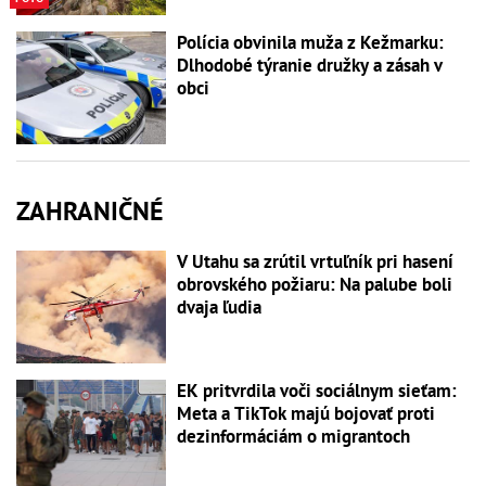
Polícia obvinila muža z Kežmarku:
Dlhodobé týranie družky a zásah v
obci
ZAHRANIČNÉ
V Utahu sa zrútil vrtuľník pri hasení
obrovského požiaru: Na palube boli
dvaja ľudia
EK pritvrdila voči sociálnym sieťam:
Meta a TikTok majú bojovať proti
dezinformáciám o migrantoch