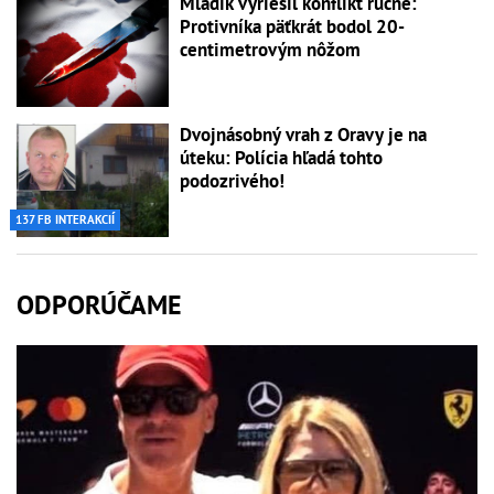
Mladík vyriešil konflikt ručne:
Protivníka päťkrát bodol 20-
centimetrovým nôžom
Dvojnásobný vrah z Oravy je na
úteku: Polícia hľadá tohto
podozrivého!
137 FB INTERAKCIÍ
ODPORÚČAME