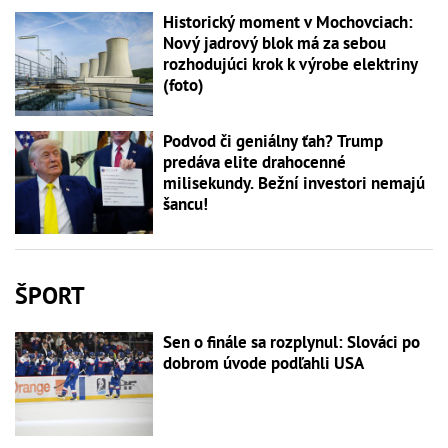
Historický moment v Mochovciach:
Nový jadrový blok má za sebou
rozhodujúci krok k výrobe elektriny
(foto)
Podvod či geniálny ťah? Trump
predáva elite drahocenné
milisekundy. Bežní investori nemajú
šancu!
ŠPORT
Sen o finále sa rozplynul: Slováci po
dobrom úvode podľahli USA