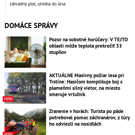
záhradný plot, utiekla do lesa
DOMÁCE SPRÁVY
Pozor na sobotné horúčavy: V TEJTO
oblasti môže teplota prekročiť 33
stupňov
AKTUÁLNE Masívny požiar lesa pri
Trstíne: Hasičom komplikuje boj s
plameňmi silný vietor, na miesto
smeruje vrtuľník
FOTO
Zranenie v horách: Turista po páde
potreboval pomoc záchranárov, z túry
ho odviezli na nosidlách
FOTO