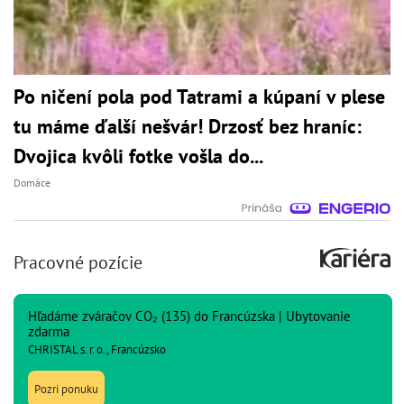
Po ničení pola pod Tatrami a kúpaní v plese
tu máme ďalší nešvár! Drzosť bez hraníc:
Dvojica kvôli fotke vošla do...
Domáce
Pracovné pozície
Hľadáme zváračov CO₂ (135) do Francúzska | Ubytovanie
zdarma
CHRISTAL s. r. o., Francúzsko
Pozri ponuku