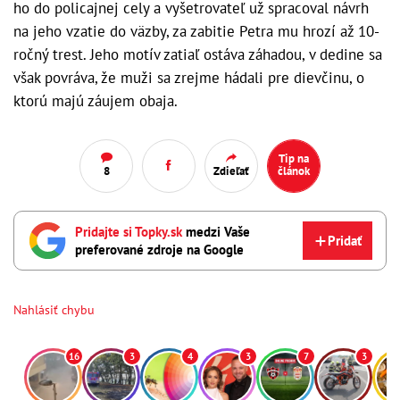
ho do policajnej cely a vyšetrovateľ už spracoval návrh
na jeho vzatie do väzby, za zabitie Petra mu hrozí až 10-
ročný trest. Jeho motív zatiaľ ostáva záhadou, v dedine sa
však povráva, že muži sa zrejme hádali pre dievčinu, o
ktorú majú záujem obaja.
Tip na
8
Zdieľať
článok
Pridajte si Topky.sk
medzi Vaše
Pridať
preferované zdroje na Google
Nahlásiť chybu
16
3
4
3
7
3