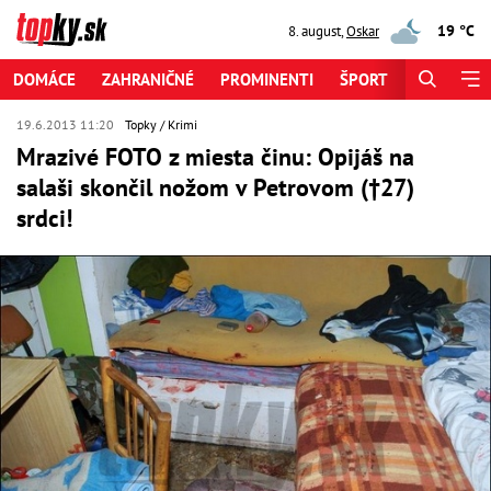
19 °C
8. august
,
Oskar
DOMÁCE
ZAHRANIČNÉ
PROMINENTI
ŠPORT
ZAUJÍMAV
19.6.2013 11:20
Topky
Krimi
Mrazivé FOTO z miesta činu: Opijáš na
salaši skončil nožom v Petrovom (†27)
srdci!