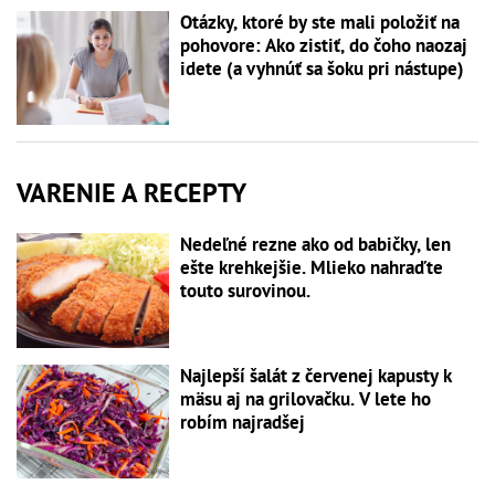
Otázky, ktoré by ste mali položiť na
pohovore: Ako zistiť, do čoho naozaj
idete (a vyhnúť sa šoku pri nástupe)
VARENIE A RECEPTY
Nedeľné rezne ako od babičky, len
ešte krehkejšie. Mlieko nahraďte
touto surovinou.
Najlepší šalát z červenej kapusty k
mäsu aj na grilovačku. V lete ho
robím najradšej