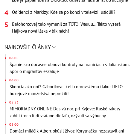
kde je papier iba na OKRASU: Utrieť sa musíte ísť do kuchyne
Odídenci z Markízy: Kde sa po konci v televízii usídlili?
Belohorcovej telo vymenil za TOTO: Wauuu... Takto vyzerá
Hájkova nová láska v bikinách!
NAJNOVŠIE ČLÁNKY
06:05
Španielsko dočasne obnoví kontroly na hraniciach s Talianskom:
Spor o migrantov eskaluje
06:00
Skončia ako oni? Gáboríkovci čelia obrovskému tlaku: TIETO
hokejové manželstvá neprežili!
05:53
MIMORIADNY ONLINE Desivá noc pri Kyjeve: Ruské rakety
zabili troch ľudí vrátane dieťaťa, ozývali sa výbuchy
05:00
Domáci miláčik Albert okúsil život: Korytnačku nezastavil ani