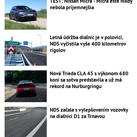
TEST: Nissan Micra - Micra ešte nikdy
nebola príjemnejšia
Letná údržba diaľnic je v polovici,
NDS vyčistila vyše 400 kilometrov
rigolov
Nová Trieda CLA 45 s výkonom 680
koní sa sotva predstavila a už má
rekord na Nurburgringu
NDS začala s vylepšovaním vozovky
na diaľnici D1 za Trnavou