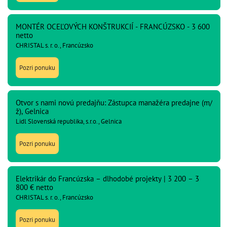
MONTÉR OCEĽOVÝCH KONŠTRUKCIÍ - FRANCÚZSKO - 3 600
netto
CHRISTAL s. r. o., Francúzsko
Pozri ponuku
Otvor s nami novú predajňu: Zástupca manažéra predajne (m/
ž), Gelnica
Lidl Slovenská republika, s.r.o., Gelnica
Pozri ponuku
Elektrikár do Francúzska – dlhodobé projekty | 3 200 – 3
800 € netto
CHRISTAL s. r. o., Francúzsko
Pozri ponuku