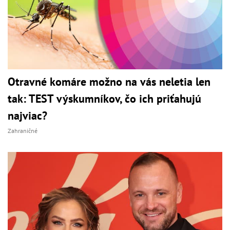
Otravné komáre možno na vás neletia len
tak: TEST výskumníkov, čo ich priťahujú
najviac?
Zahraničné