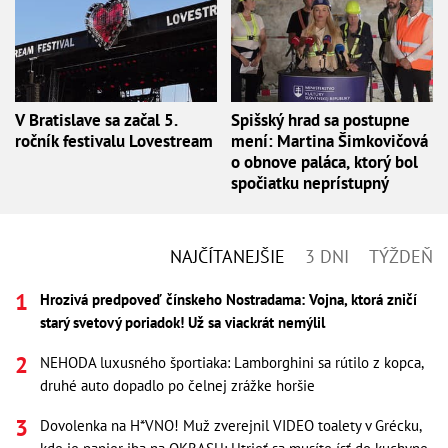
V Bratislave sa začal 5.
Spišský hrad sa postupne
ročník festivalu Lovestream
mení: Martina Šimkovičová
o obnove paláca, ktorý bol
spočiatku neprístupný
NAJČÍTANEJŠIE
3 DNI
TÝŽDEŇ
Hrozivá predpoveď čínskeho Nostradama: Vojna, ktorá zničí
starý svetový poriadok! Už sa viackrát nemýlil
NEHODA luxusného športiaka: Lamborghini sa rútilo z kopca,
druhé auto dopadlo po čelnej zrážke horšie
Dovolenka na H*VNO! Muž zverejnil VIDEO toalety v Grécku,