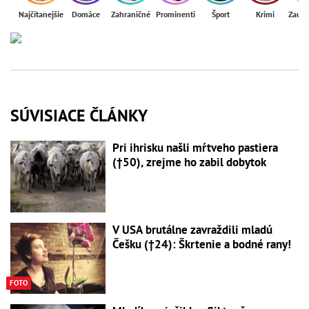
Najčítanejšie
Domáce
Zahraničné
Prominenti
Šport
Krimi
Zaují
SÚVISIACE ČLÁNKY
Pri ihrisku našli mŕtveho pastiera
(†50), zrejme ho zabil dobytok
V USA brutálne zavraždili mladú
Češku (†24): Škrtenie a bodné rany!
FOTO