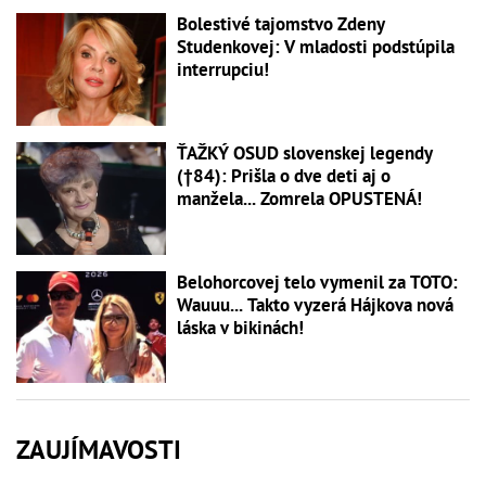
Bolestivé tajomstvo Zdeny
Studenkovej: V mladosti podstúpila
interrupciu!
ŤAŽKÝ OSUD slovenskej legendy
(†84): Prišla o dve deti aj o
manžela... Zomrela OPUSTENÁ!
Belohorcovej telo vymenil za TOTO:
Wauuu... Takto vyzerá Hájkova nová
láska v bikinách!
ZAUJÍMAVOSTI