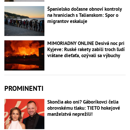
Španielsko dočasne obnoví kontroly
na hraniciach s Talianskom: Spor o
migrantov eskaluje
MIMORIADNY ONLINE Desivá noc pri
Kyjeve: Ruské rakety zabili troch ľudí
vrátane dieťaťa, ozývali sa výbuchy
PROMINENTI
Skončia ako oni? Gáboríkovci čelia
obrovskému tlaku: TIETO hokejové
manželstvá neprežili!