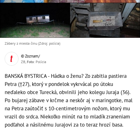
Zábery z miesta činu (Zdroj: polícia)
© Zoznam/
ZB,
Foto
: Polícia
BANSKÁ BYSTRICA - Hádka o ženu? Zo zabitia pastiera
Petra (†27), ktorý v pondelok vykrvácal po útoku
neďaleko obce Turecká, obvinili jeho kolegu Juraja (36).
Po bujarej zábave v krčme a neskôr aj v maringotke, mal
na Petra zaútočiť s 10-centimetrovým nožom, ktorý mu
vrazil do srdca. Niekoľko minút na to mladík zraneniam
podľahol a násilnému Jurajovi za to teraz hrozí basa.