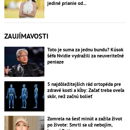
jediné prianie od...
ZAUJÍMAVOSTI
Toto je suma za jednu bundu? Kúsok
šéfa Nvidie vydražili za neuveriteľné
peniaze
5 najdôležitejších rád ortopéda pre
zdravé kosti a kĺby: Začať treba oveľa
skôr, než začnú bolieť
Zomrela na šesť minút a zažila život
po živote: Smrti sa už nebojím,