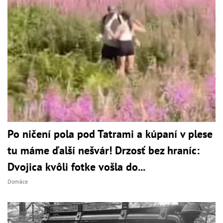
Po ničení pola pod Tatrami a kúpaní v plese
tu máme ďalší nešvár! Drzosť bez hraníc:
Dvojica kvôli fotke vošla do...
Domáce