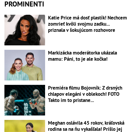
PROMINENTI
Katie Price má dosť plastík! Nechcem
zomrieť kvôli svojmu zadku...
priznala v šokujúcom rozhovore
Markizácka moderátorka ukázala
mamu: Páni, to je ale kočka!
Premiéra filmu Bojovník: Z drsných
chlapov elegáni v oblekoch! FOTO
Takto im to pristane...
Meghan oslávila 45 rokov, kráľovská
rodina sa na ňu vykašľala! Prišlo jej