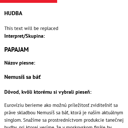
HUDBA
This text will be replaced
Interpret/Skupina:
PAPAJAM
Názov piesne:
Nemusíš sa báť
Dôvod, kvôli ktorému si vybrali pieseň:
Eurovíziu berieme ako možnú príležitosť zviditeľniť sa
práve skladbou Nemusíš sa báť, ktorá je naším aktuálnym
singlom. Snažíme sa prostredníctvom produkcie tanečnej
hudby, pri ktorej veríme, že v moskovskom finále by