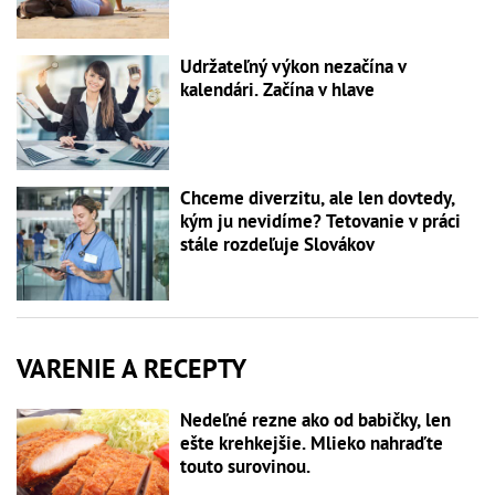
Udržateľný výkon nezačína v
kalendári. Začína v hlave
Chceme diverzitu, ale len dovtedy,
kým ju nevidíme? Tetovanie v práci
stále rozdeľuje Slovákov
VARENIE A RECEPTY
Nedeľné rezne ako od babičky, len
ešte krehkejšie. Mlieko nahraďte
touto surovinou.