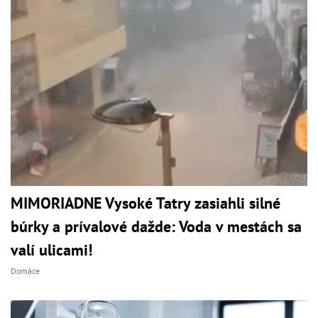
MIMORIADNE Vysoké Tatry zasiahli silné
búrky a prívalové dažde: Voda v mestách sa
valí ulicami!
Domáce