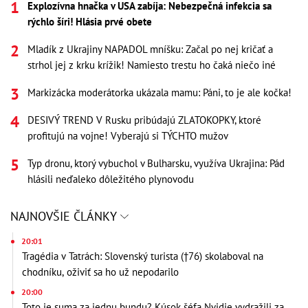
Explozívna hnačka v USA zabíja: Nebezpečná infekcia sa
rýchlo šíri! Hlásia prvé obete
Mladík z Ukrajiny NAPADOL mníšku: Začal po nej kričať a
strhol jej z krku krížik! Namiesto trestu ho čaká niečo iné
Markizácka moderátorka ukázala mamu: Páni, to je ale kočka!
DESIVÝ TREND V Rusku pribúdajú ZLATOKOPKY, ktoré
profitujú na vojne! Vyberajú si TÝCHTO mužov
Typ dronu, ktorý vybuchol v Bulharsku, využíva Ukrajina: Pád
hlásili neďaleko dôležitého plynovodu
NAJNOVŠIE ČLÁNKY
20:01
Tragédia v Tatrách: Slovenský turista (†76) skolaboval na
chodníku, oživiť sa ho už nepodarilo
20:00
Toto je suma za jednu bundu? Kúsok šéfa Nvidie vydražili za