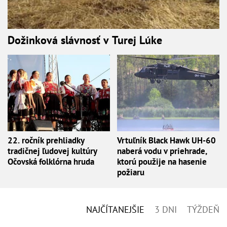
Dožinková slávnosť v Turej Lúke
22. ročník prehliadky
Vrtuľník Black Hawk UH-60
tradičnej ľudovej kultúry
naberá vodu v priehrade,
Očovská folklórna hruda
ktorú použije na hasenie
požiaru
NAJČÍTANEJŠIE
3 DNI
TÝŽDEŇ