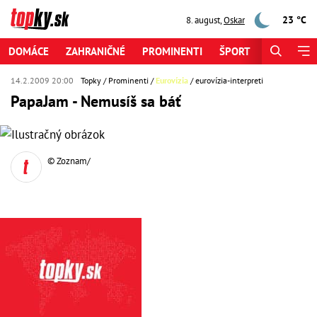
23 °C
8. august
,
Oskar
DOMÁCE
ZAHRANIČNÉ
PROMINENTI
ŠPORT
ZAUJÍMAV
14.2.2009 20:00
Topky
Prominenti
Eurovízia
eurovízia-interpreti
PapaJam - Nemusíš sa báť
© Zoznam/