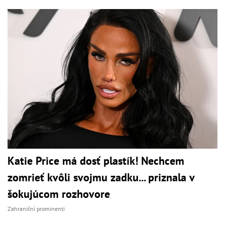
Katie Price má dosť plastík! Nechcem
zomrieť kvôli svojmu zadku... priznala v
šokujúcom rozhovore
Zahraniční prominenti