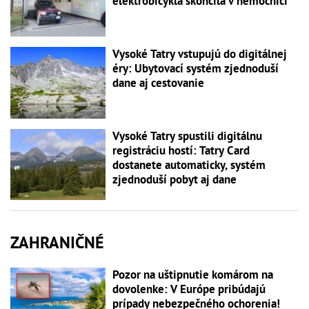
elektrobicykla skončila v nemocnici
Vysoké Tatry vstupujú do digitálnej
éry: Ubytovací systém zjednoduší
dane aj cestovanie
Vysoké Tatry spustili digitálnu
registráciu hostí: Tatry Card
dostanete automaticky, systém
zjednoduší pobyt aj dane
ZAHRANIČNÉ
Pozor na uštipnutie komárom na
dovolenke: V Európe pribúdajú
prípady nebezpečného ochorenia!