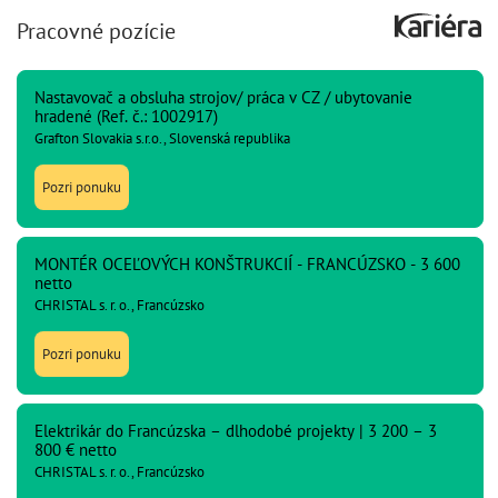
Pracovné pozície
Nastavovač a obsluha strojov/ práca v CZ / ubytovanie
hradené (Ref. č.: 1002917)
Grafton Slovakia s.r.o., Slovenská republika
Pozri ponuku
MONTÉR OCEĽOVÝCH KONŠTRUKCIÍ - FRANCÚZSKO - 3 600
netto
CHRISTAL s. r. o., Francúzsko
Pozri ponuku
Elektrikár do Francúzska – dlhodobé projekty | 3 200 – 3
800 € netto
CHRISTAL s. r. o., Francúzsko