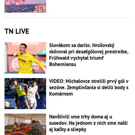
TN LIVE
Slovákom sa darilo. Hrošovský
skóroval pri desaťgólovej prestrelke,
Frühwald vychytal triumf
Bohemiansu
VIDEO: Michalovce strelili prvý gól v
sezóne. Zemplínčania si delili body s
Komárnom
Navštívili sme trhy doma aj u
susedov. Na jednom z nich sme našli
aj kačky a sliepky