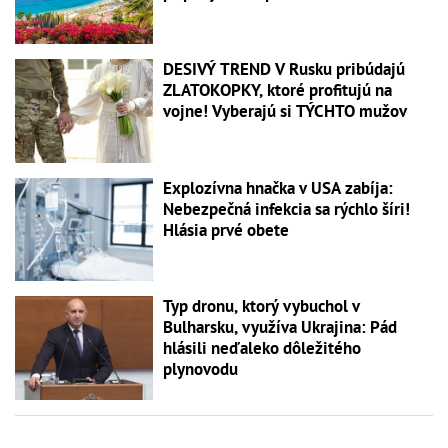
DESIVÝ TREND V Rusku pribúdajú
ZLATOKOPKY, ktoré profitujú na
vojne! Vyberajú si TÝCHTO mužov
Explozívna hnačka v USA zabíja:
Nebezpečná infekcia sa rýchlo šíri!
Hlásia prvé obete
Typ dronu, ktorý vybuchol v
Bulharsku, využíva Ukrajina: Pád
hlásili neďaleko dôležitého
plynovodu