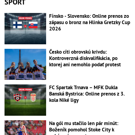
ŠPORT
Fínsko - Slovensko: Online prenos zo
zápasu o bronz na Hlinka Gretzky Cup
2026
Česko cíti obrovskú krivdu:
Kontroverzná diskvalifikácia, po
ktorej ani nemohlo podať protest
FC Spartak Trnava – MFK Dukla
Banská Bystrica: Online prenos z 3.
kola Niké ligy
Na gól mu stačilo len pár minút:
Boženík pomohol Stoke City k