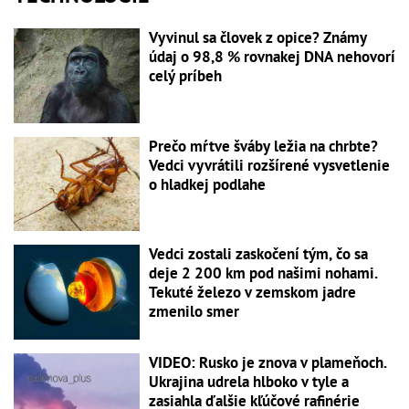
Vyvinul sa človek z opice? Známy
údaj o 98,8 % rovnakej DNA nehovorí
celý príbeh
Prečo mŕtve šváby ležia na chrbte?
Vedci vyvrátili rozšírené vysvetlenie
o hladkej podlahe
Vedci zostali zaskočení tým, čo sa
deje 2 200 km pod našimi nohami.
Tekuté železo v zemskom jadre
zmenilo smer
VIDEO: Rusko je znova v plameňoch.
Ukrajina udrela hlboko v tyle a
zasiahla ďalšie kľúčové rafinérie