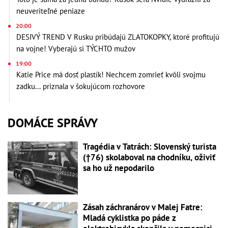
neuveriteľné peniaze
20:00
DESIVÝ TREND V Rusku pribúdajú ZLATOKOPKY, ktoré profitujú
na vojne! Vyberajú si TÝCHTO mužov
19:00
Katie Price má dosť plastík! Nechcem zomrieť kvôli svojmu
zadku... priznala v šokujúcom rozhovore
DOMÁCE SPRÁVY
Tragédia v Tatrách: Slovenský turista
(†76) skolaboval na chodníku, oživiť
sa ho už nepodarilo
Zásah záchranárov v Malej Fatre:
Mladá cyklistka po páde z