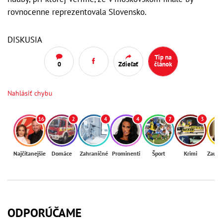
rovnocenne reprezentovala Slovensko.
DISKUSIA
Tip na
0
Zdieľať
článok
Nahlásiť chybu
16
2
4
4
7
3
Najčítanejšie
Domáce
Zahraničné
Prominenti
Šport
Krimi
Zaují
ODPORÚČAME