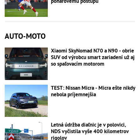
pohárovému postupu
AUTO-MOTO
Xiaomi SkyNomad N70 a N90 - obrie
SUV od výrobcu smart zariadení už aj
so spaľovacím motorom
TEST: Nissan Micra - Micra ešte nikdy
nebola príjemnejšia
Letná údržba diaľnic je v polovici,
NDS vyčistila vyše 400 kilometrov
rigolov