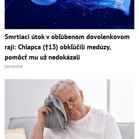
Smrtiaci útok v obľúbenom dovolenkovom
raji: Chlapca (†13) obkľúčili medúzy,
pomôcť mu už nedokázali
Zahraničné