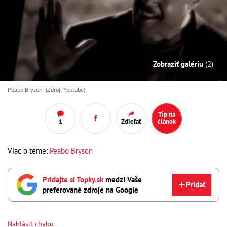
Zobraziť galériu
(2)
Peabo Bryson (Zdroj: Youtube)
Tip na
1
Zdieľať
článok
Viac o téme:
Peabo Bryson
Pridajte si Topky.sk
medzi Vaše
Pridať
preferované zdroje na Google
Nahlásiť chybu