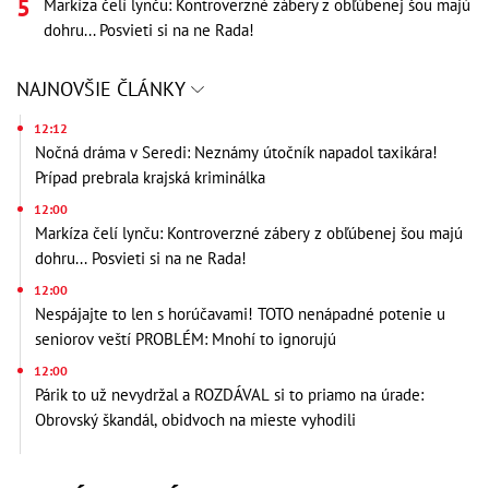
Markíza čelí lynču: Kontroverzné zábery z obľúbenej šou majú
dohru... Posvieti si na ne Rada!
NAJNOVŠIE ČLÁNKY
12:12
Nočná dráma v Seredi: Neznámy útočník napadol taxikára!
Prípad prebrala krajská kriminálka
12:00
Markíza čelí lynču: Kontroverzné zábery z obľúbenej šou majú
dohru... Posvieti si na ne Rada!
12:00
Nespájajte to len s horúčavami! TOTO nenápadné potenie u
seniorov veští PROBLÉM: Mnohí to ignorujú
12:00
Párik to už nevydržal a ROZDÁVAL si to priamo na úrade:
Obrovský škandál, obidvoch na mieste vyhodili