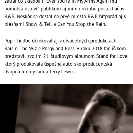
zatiaľ čo skladba If Ever You're in My Arms Again mu
pomohla osloviť publikum aj mimo okruhu poslucháčov
R&B. Neskôr sa dostal na prvé miesto R&B hitparád aj s
piesňami Show & Tell a Can You Stop the Rain.
Popri hudbe účinkoval aj v divadelných produkciách
Raisin, The Wiz a Porgy and Bess. V roku 2018 fanúšikom
predstavil svojím 21. štúdiovým albumom Stand for Love,
ktorý produkovala úspešná autorsko-producentská
dvojica Jimmy Jam a Terry Lewis.