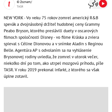
© Zoznam/
TASR
NEW YORK - Vo veku 75 rokov zomrel americký R&B
spevák a dvojnásobný držiteľ hudobnej ceny Grammy
Peabo Bryson, ktorého preslávili duety v oscarových
filmoch spoločnosti Disney - vo filme Kráska a zviera
spieval s Céline Dionovou a v snímke Aladin s Reginou
Belle. Agentúra AP s odvolaním sa na vyhlásenie
Brysonovej rodiny uviedla, že zomrel v utorok večer,
niekoľko dní po tom, ako utrpel mozgovú príhodu, píše
TASR. V roku 2019 prekonal infarkt, z ktorého sa však
úplne zotavil.