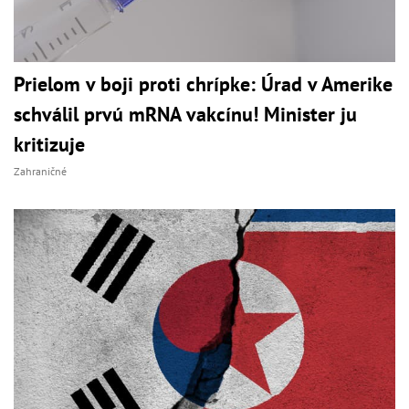
Prielom v boji proti chrípke: Úrad v Amerike
schválil prvú mRNA vakcínu! Minister ju
kritizuje
Zahraničné