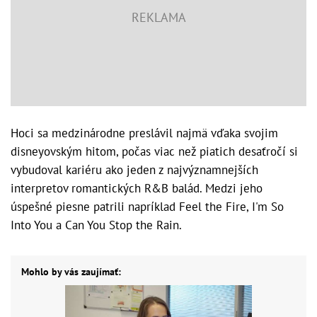
Hoci sa medzinárodne preslávil najmä vďaka svojim
disneyovským hitom, počas viac než piatich desaťročí si
vybudoval kariéru ako jeden z najvýznamnejších
interpretov romantických R&B balád. Medzi jeho
úspešné piesne patrili napríklad Feel the Fire, I'm So
Into You a Can You Stop the Rain.
Mohlo by vás zaujímať: