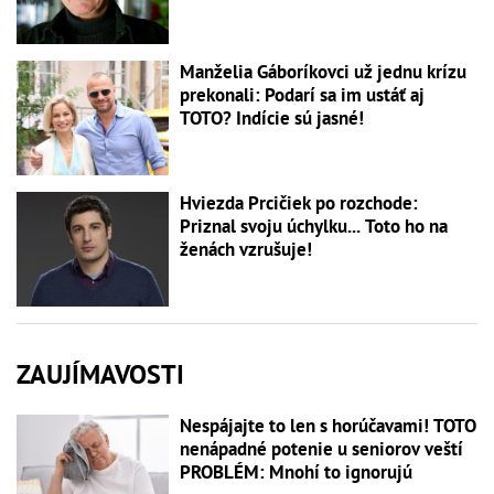
Manželia Gáboríkovci už jednu krízu
prekonali: Podarí sa im ustáť aj
TOTO? Indície sú jasné!
Hviezda Prcičiek po rozchode:
Priznal svoju úchylku... Toto ho na
ženách vzrušuje!
ZAUJÍMAVOSTI
Nespájajte to len s horúčavami! TOTO
nenápadné potenie u seniorov veští
PROBLÉM: Mnohí to ignorujú