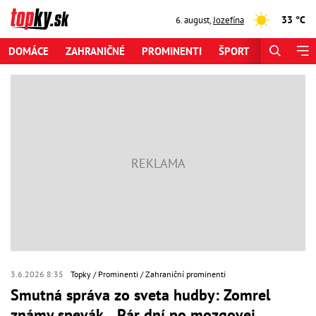
33 °C
6. august
,
Jozefína
DOMÁCE
ZAHRANIČNÉ
PROMINENTI
ŠPORT
ZAUJÍMAV
3.6.2026 8:35
Topky
Prominenti
Zahraniční prominenti
Smutná správa zo sveta hudby: Zomrel
známy spevák... Pár dní po mozgovej