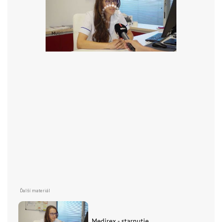
Medirex - starnutie