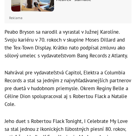
Reklama
Peabo Bryson sa narodil a vyrastal v Južnej Karolíne.
Svoju kariéru v 70. rokoch v skupine Moses Dillard and
the Tex-Town Display. Krátko nato podpísal zmluvu ako
sólový umelec s vydavateľstvom Bang Records z Atlanty.
Nahrával pre vydavateľstvá Capitol, Elektra a Columbia
Records a stal sa jedným z najvyhľadávanejších partnerov
pre duetá v hudobnom priemysle. Okrem Reginy Belle a
Céline Dion spolupracoval aj s Robertou Flack a Natalie
Cole.
Jeho duet s Robertou Flack Tonight, I Celebrate My Love
sa stal jednou z ikonických ľúbostných piesní 80. rokov,