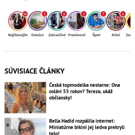
16
2
6
1
7
6
Najčítanejšie
Domáce
Zahraničné
Prominenti
Šport
Krimi
Zaují
SÚVISIACE ČLÁNKY
Česká topmodelka nestarne: Ona
oslávi 55 rokov? Tereza, ukáž
občiansky!
Bella Hadid rozpálila internet:
Miniatúrne bikini jej ledva prekryli
telo!