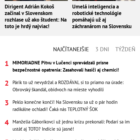
Dirigent Adrián Kokoš
Umelá inteligencia a
začínal v Slovenskom
robotické technológie
rozhlase už ako študent: Na
pomáhajú už aj
toto je hrdý najviac!
záchranárom na Slovensku
NAJČÍTANEJŠIE
3 DNI
TÝŽDEŇ
MIMORIADNE Pitvu v Lučenci sprevádzali prísne
bezpečnostné opatrenia: Zasahovali hasiči aj chemici!
Párik to už nevydržal a ROZDÁVAL si to priamo na úrade:
Obrovský škandál, obidvoch na mieste vyhodili
Peklo konečne končí! Na Slovensku sa už o pár hodín
radikálne ochladí! Čaká nás TEPLOTNÝ ŠOK
Manželia Gáboríkovci už jednu krízu prekonali: Podarí sa im
ustáť aj TOTO? Indície sú jasné!