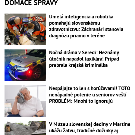
DOMÁCE SPRÁVY
Umelá inteligencia a robotika
pomáhajú slovenskému
zdravotníctvu: Záchranári stanovia
diagnózu priamo v teréne
Nočná dráma v Seredi: Neznámy
útočník napadol taxikára! Prípad
prebrala krajská kriminálka
Nespájajte to len s horúčavami! TOTO
nenápadné potenie u seniorov veští
PROBLÉM: Mnohí to ignorujú
V Múzeu slovenskej dediny v Martine
ukážu žatvu, tradičné dožinky aj