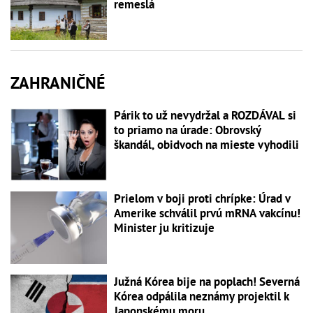
remeslá
ZAHRANIČNÉ
Párik to už nevydržal a ROZDÁVAL si
to priamo na úrade: Obrovský
škandál, obidvoch na mieste vyhodili
Prielom v boji proti chrípke: Úrad v
Amerike schválil prvú mRNA vakcínu!
Minister ju kritizuje
Južná Kórea bije na poplach! Severná
Kórea odpálila neznámy projektil k
Japonskému moru