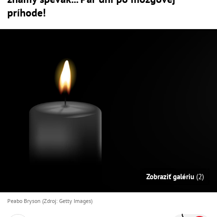
príhode!
Zobraziť galériu
(2)
Peabo Bryson (Zdroj: Getty Images)