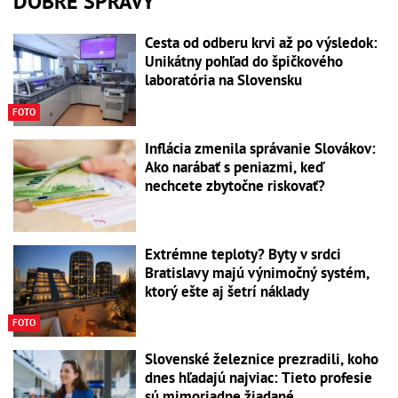
DOBRÉ SPRÁVY
Cesta od odberu krvi až po výsledok:
Unikátny pohľad do špičkového
laboratória na Slovensku
FOTO
Inflácia zmenila správanie Slovákov:
Ako narábať s peniazmi, keď
nechcete zbytočne riskovať?
Extrémne teploty? Byty v srdci
Bratislavy majú výnimočný systém,
ktorý ešte aj šetrí náklady
FOTO
Slovenské železnice prezradili, koho
dnes hľadajú najviac: Tieto profesie
sú mimoriadne žiadané