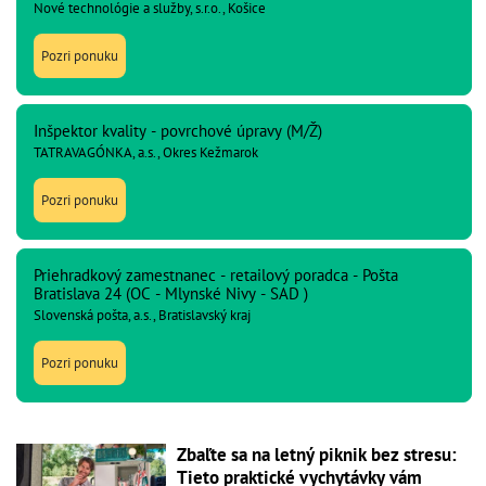
Nové technológie a služby, s.r.o., Košice
Pozri ponuku
Inšpektor kvality - povrchové úpravy (M/Ž)
TATRAVAGÓNKA, a.s., Okres Kežmarok
Pozri ponuku
Priehradkový zamestnanec - retailový poradca - Pošta
Bratislava 24 (OC - Mlynské Nivy - SAD )
Slovenská pošta, a.s., Bratislavský kraj
Pozri ponuku
Zbaľte sa na letný piknik bez stresu:
Tieto praktické vychytávky vám