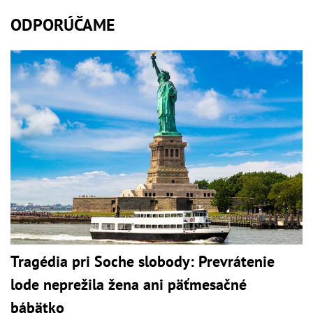
ODPORÚČAME
Tragédia pri Soche slobody: Prevrátenie
lode neprežila žena ani päťmesačné
bábätko