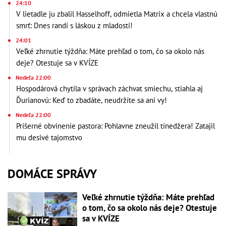
24:10
V lietadle ju zbalil Hasselhoff, odmietla Matrix a chcela vlastnú
smrť: Dnes randí s láskou z mladosti!
24:01
Veľké zhrnutie týždňa: Máte prehľad o tom, čo sa okolo nás
deje? Otestuje sa v KVÍZE
Nedeľa 22:00
Hospodárová chytila v správach záchvat smiechu, stiahla aj
Ďurianovú: Keď to zbadáte, neudržíte sa ani vy!
Nedeľa 22:00
Príšerné obvinenie pastora: Pohlavne zneužil tínedžera! Zatajil
mu desivé tajomstvo
DOMÁCE SPRÁVY
Veľké zhrnutie týždňa: Máte prehľad
o tom, čo sa okolo nás deje? Otestuje
sa v KVÍZE