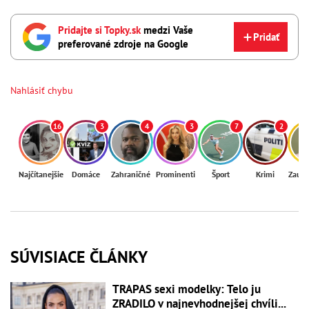
Pridajte si Topky.sk
medzi Vaše
Pridať
preferované zdroje na Google
Nahlásiť chybu
16
3
4
3
7
2
Najčítanejšie
Domáce
Zahraničné
Prominenti
Šport
Krimi
Zaují
SÚVISIACE ČLÁNKY
TRAPAS sexi modelky: Telo ju
ZRADILO v najnevhodnejšej chvíli...