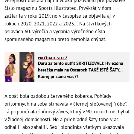
verejnosti dostala najmä vďaka pózovaniu pre plavkové
číslo magazínu Sports Illustrated. Prvýkrát v ňom
zažiarila v roku 2019, no v časopise sa objavila aj v
rokoch 2020, 2021, 2022 a 2023... Na štvrtkových
oslavách 60. výročia a vydania výročného čísla
spomínaného magazínu preto nemohla chýbať.
PREČÍTAJTE SI TIEŽ
Daru za tento outfit SKRITIZOVALI: Hviezdna
herečka mala na Oscaroch TAKÉ ISTÉ ŠATY…
Ktorej pristanú viac?!
A opäť bola ozdobou červeného koberca. Pohľady
prítomných na seba strhávala v čiernej sieťovanej "róbe".
Tá pripomínala šnúrový záves, ktorý v 90. rokoch nechýbal
v žiadnej domácnosti. No a priehľadné šaty toho viac
odhalili ako zahalili. Sexi blondínka všetkým ukazovala