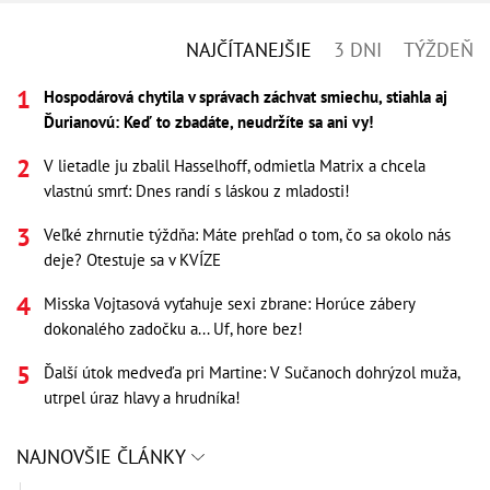
NAJČÍTANEJŠIE
3 DNI
TÝŽDEŇ
Hospodárová chytila v správach záchvat smiechu, stiahla aj
Ďurianovú: Keď to zbadáte, neudržíte sa ani vy!
V lietadle ju zbalil Hasselhoff, odmietla Matrix a chcela
vlastnú smrť: Dnes randí s láskou z mladosti!
Veľké zhrnutie týždňa: Máte prehľad o tom, čo sa okolo nás
deje? Otestuje sa v KVÍZE
Misska Vojtasová vyťahuje sexi zbrane: Horúce zábery
dokonalého zadočku a... Uf, hore bez!
Ďalší útok medveďa pri Martine: V Sučanoch dohrýzol muža,
utrpel úraz hlavy a hrudníka!
NAJNOVŠIE ČLÁNKY