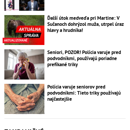
Ďalší útok medveďa pri Martine: V
Sučanoch dohrýzol muža, utrpel úraz
hlavy a hrudníka!
AKTUALIZOVANÉ
Seniori, POZOR! Polícia varuje pred
podvodníkmi, používajú poriadne
prefíkané triky
Polícia varuje seniorov pred
podvodníkmi: Tieto triky používajú
najčastejšie