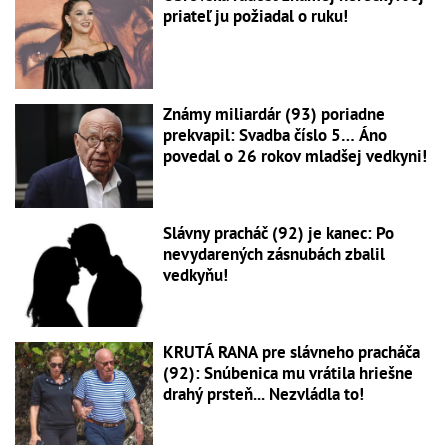
priateľ ju požiadal o ruku!
Známy miliardár (93) poriadne
prekvapil: Svadba číslo 5… Áno
povedal o 26 rokov mladšej vedkyni!
Slávny pracháč (92) je kanec: Po
nevydarených zásnubách zbalil
vedkyňu!
KRUTÁ RANA pre slávneho pracháča
(92): Snúbenica mu vrátila hriešne
drahý prsteň... Nezvládla to!