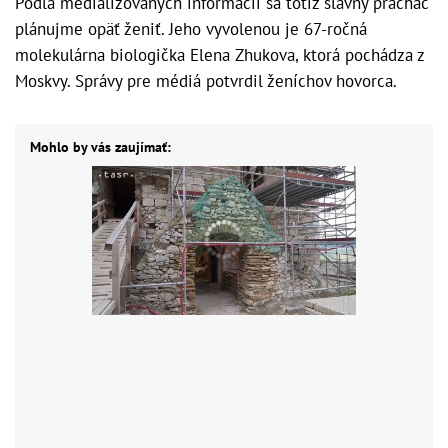
Podľa medializovaných informácií sa totiž slávny pracháč
plánujme opäť ženiť. Jeho vyvolenou je 67-ročná
molekulárna biologička Elena Zhukova, ktorá pochádza z
Moskvy. Správy pre médiá potvrdil ženíchov hovorca.
Mohlo by vás zaujímať: