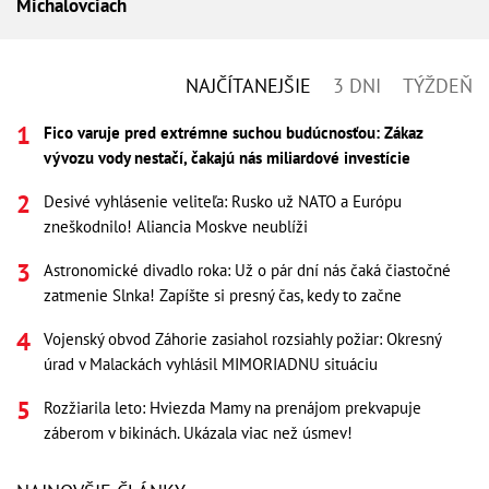
Michalovciach
NAJČÍTANEJŠIE
3 DNI
TÝŽDEŇ
Fico varuje pred extrémne suchou budúcnosťou: Zákaz
vývozu vody nestačí, čakajú nás miliardové investície
Desivé vyhlásenie veliteľa: Rusko už NATO a Európu
zneškodnilo! Aliancia Moskve neublíži
Astronomické divadlo roka: Už o pár dní nás čaká čiastočné
zatmenie Slnka! Zapíšte si presný čas, kedy to začne
Vojenský obvod Záhorie zasiahol rozsiahly požiar: Okresný
úrad v Malackách vyhlásil MIMORIADNU situáciu
Rozžiarila leto: Hviezda Mamy na prenájom prekvapuje
záberom v bikinách. Ukázala viac než úsmev!