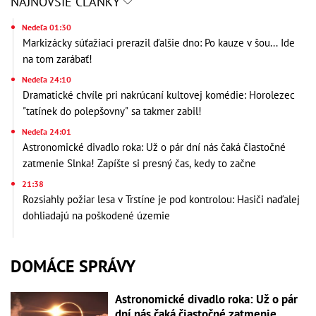
NAJNOVŠIE ČLÁNKY
Nedeľa 01:30
Markizácky súťažiaci prerazil ďalšie dno: Po kauze v šou... Ide
na tom zarábať!
Nedeľa 24:10
Dramatické chvíle pri nakrúcaní kultovej komédie: Horolezec
"tatínek do polepšovny" sa takmer zabil!
Nedeľa 24:01
Astronomické divadlo roka: Už o pár dní nás čaká čiastočné
zatmenie Slnka! Zapíšte si presný čas, kedy to začne
21:38
Rozsiahly požiar lesa v Trstíne je pod kontrolou: Hasiči naďalej
dohliadajú na poškodené územie
DOMÁCE SPRÁVY
Astronomické divadlo roka: Už o pár
dní nás čaká čiastočné zatmenie