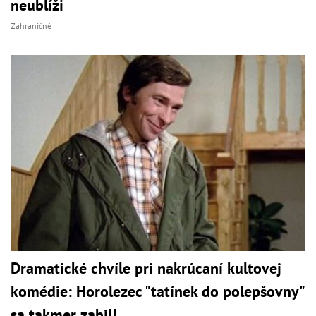
neublíži
Zahraničné
Dramatické chvíle pri nakrúcaní kultovej
komédie: Horolezec "tatínek do polepšovny"
sa takmer zabil!