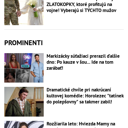
ZLATOKOPKY, ktoré profitujú na
vojne! Vyberajú si TÝCHTO mužov
PROMINENTI
Markizácky súťažiaci prerazil ďalšie
dno: Po kauze v šou... Ide na tom
zarábať!
Dramatické chvíle pri nakrúcaní
kultovej komédie: Horolezec "tatínek
do polepšovny" sa takmer zabil!
Rozžiarila leto: Hviezda Mamy na