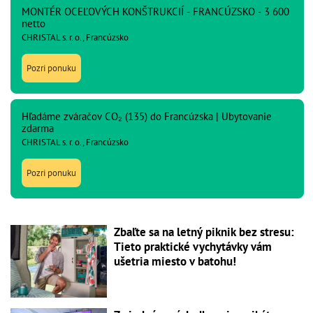
MONTÉR OCEĽOVÝCH KONŠTRUKCIÍ - FRANCÚZSKO - 3 600
netto
CHRISTAL s. r. o., Francúzsko
Pozri ponuku
Hľadáme zváračov CO₂ (135) do Francúzska | Ubytovanie
zdarma
CHRISTAL s. r. o., Francúzsko
Pozri ponuku
Zbaľte sa na letný piknik bez stresu:
Tieto praktické vychytávky vám
ušetria miesto v batohu!