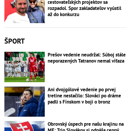
cestovateľských projektov sa
rozpadol. Spor zakladateľov vyústil
až do konkurzu
ŠPORT
Prešov vedenie neudržal: Súboj stále
neporazených Tatranov nemal víťaza
Ani dvojgólové vedenie po prvej
tretine nestačilo: Slováci po dráme
padli s Fínskom v boji o bronz
Obrovský úspech pre našu krajinu na
ME: Trio Slovákov si odnáša cenný