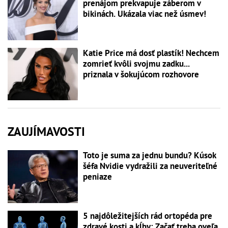
prenájom prekvapuje záberom v
bikinách. Ukázala viac než úsmev!
Katie Price má dosť plastík! Nechcem
zomrieť kvôli svojmu zadku...
priznala v šokujúcom rozhovore
ZAUJÍMAVOSTI
Toto je suma za jednu bundu? Kúsok
šéfa Nvidie vydražili za neuveriteľné
peniaze
5 najdôležitejších rád ortopéda pre
zdravé kosti a kĺby: Začať treba oveľa