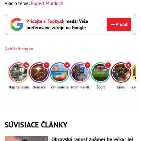
Viac o téme:
Rupert Murdoch
Pridajte si Topky.sk
medzi Vaše
Pridať
preferované zdroje na Google
Nahlásiť chybu
16
3
4
6
7
4
Najčítanejšie
Domáce
Zahraničné
Prominenti
Šport
Krimi
Zaují
SÚVISIACE ČLÁNKY
Obrovská radosť známej herečky: Jej