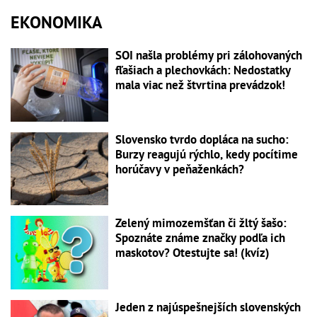
EKONOMIKA
SOI našla problémy pri zálohovaných
fľašiach a plechovkách: Nedostatky
mala viac než štvrtina prevádzok!
Slovensko tvrdo dopláca na sucho:
Burzy reagujú rýchlo, kedy pocítime
horúčavy v peňaženkách?
Zelený mimozemšťan či žltý šašo:
Spoznáte známe značky podľa ich
maskotov? Otestujte sa! (kvíz)
Jeden z najúspešnejších slovenských