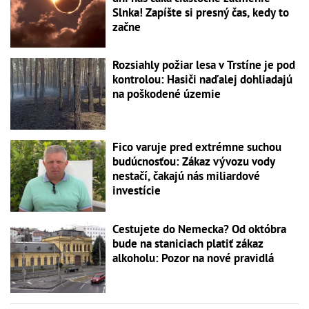
Slnka! Zapíšte si presný čas, kedy to
začne
Rozsiahly požiar lesa v Trstíne je pod
kontrolou: Hasiči naďalej dohliadajú
na poškodené územie
Fico varuje pred extrémne suchou
budúcnosťou: Zákaz vývozu vody
nestačí, čakajú nás miliardové
investície
Cestujete do Nemecka? Od októbra
bude na staniciach platiť zákaz
alkoholu: Pozor na nové pravidlá