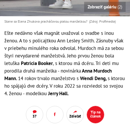
Zobraziť galériu
(2)
Stane sa Elena Zhukova pracháčovou piatou manželkou? (Zdroj: Profimedia)
Ešte nedávno však magnát uvažoval o svadbe s inou
ženou. A to s policajtkou Ann Lesley Smith. Zásnuby však
v priebehu minulého roka odvolal. Murdoch má za sebou
štyri nevydarené manželstvá. Jeho prvou ženou bola
letuška
Patricia Booker
, s ktorou má dcéru. Tri deti mu
porodila druhá manželka - novinárka
Anna Murdoch
Mann.
14 rokov trvalo manželstvo s
Wendi Deng,
s ktorou
ho spájajú dve dcéry. V roku 2022 sa rozviedol so svojou
4. ženou - modelkou
Jerry Hall.
Tip na
37
Zdieľať
článok