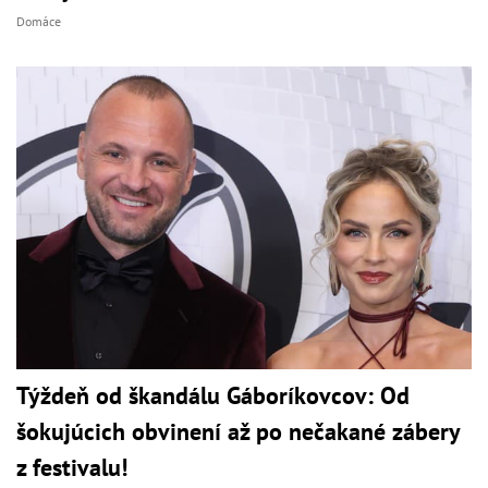
Domáce
Týždeň od škandálu Gáboríkovcov: Od
šokujúcich obvinení až po nečakané zábery
z festivalu!