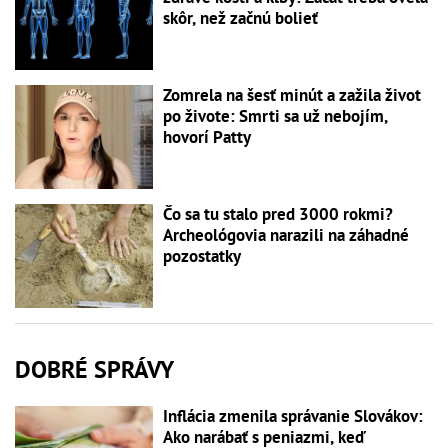
skôr, než začnú bolieť
Zomrela na šesť minút a zažila život
po živote: Smrti sa už nebojím,
hovorí Patty
Čo sa tu stalo pred 3000 rokmi?
Archeológovia narazili na záhadné
pozostatky
DOBRÉ SPRÁVY
Inflácia zmenila správanie Slovákov:
Ako narábať s peniazmi, keď