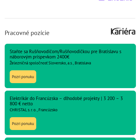
Pracovné pozície
Staňte sa Rušňovodičom/Rušňovodičkou pre Bratislavu s
náborovým príspevkom 2400€
Železničná spoločnosť Slovensko, a.s., Bratislava
Pozri ponuku
Elektrikár do Francúzska – dlhodobé projekty | 3 200 – 3
800 € netto
CHRISTAL s. r. o., Francúzsko
Pozri ponuku