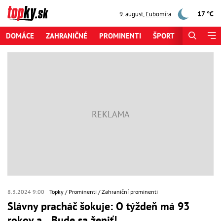
17 °C
9. august
,
Ľubomíra
DOMÁCE
ZAHRANIČNÉ
PROMINENTI
ŠPORT
ZAUJÍMAV
8.3.2024 9:00
Topky
Prominenti
Zahraniční prominenti
Slávny pracháč šokuje: O týždeň má 93
rokov a... Bude sa ženiť!