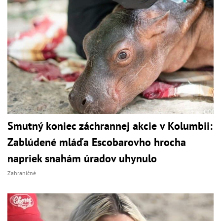
Smutný koniec záchrannej akcie v Kolumbii:
Zablúdené mláďa Escobarovho hrocha
napriek snahám úradov uhynulo
Zahraničné