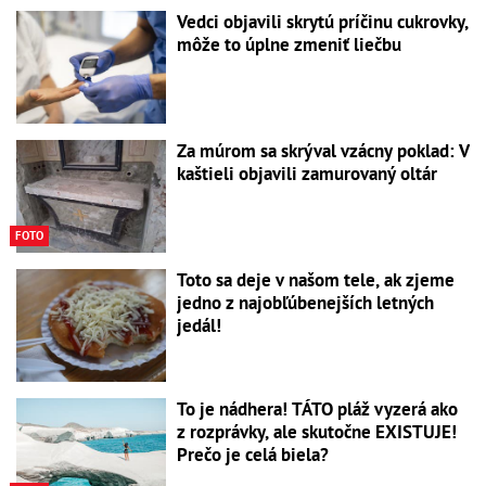
Vedci objavili skrytú príčinu cukrovky,
môže to úplne zmeniť liečbu
Za múrom sa skrýval vzácny poklad: V
kaštieli objavili zamurovaný oltár
FOTO
Toto sa deje v našom tele, ak zjeme
jedno z najobľúbenejších letných
jedál!
To je nádhera! TÁTO pláž vyzerá ako
z rozprávky, ale skutočne EXISTUJE!
Prečo je celá biela?