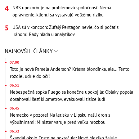
NBS upozorňuje na problémovú spoločnosť: Nemá
oprávnenie, klienti sa vystavujú veľkému riziku
USA sú v koncoch: Zúfalý Pentagón nevie, čo si počať s
Iránom! Rady hľadá u analytikov
NAJNOVŠIE ČLÁNKY
07:00
Toto je nová Pamela Anderson? Krásna blondínka, ale... Tento
rozdiel udrie do očí!
06:51
Nebezpečná sopka Fuego sa konečne upokojila: Oblaky popola
dosahovali šesť kilometrov, evakuovali tisíce ľudí
06:45
Nemecko v pozore! Na letisku v Lipsku našli dron s
výbušninami: Minister varuje pred veľku hrozbou
06:32
Škandál okolo Epsteina pokračuje: Nové Mexiko žaluje