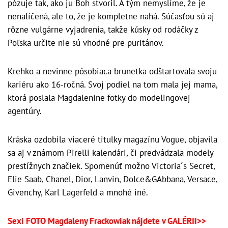
pózuje tak, ako ju Boh stvoril. A tým nemyslíme, že je
nenalíčená, ale to, že je kompletne nahá. Súčasťou sú aj
rôzne vulgárne vyjadrenia, takže kúsky od rodáčky z
Poľska určite nie sú vhodné pre puritánov.
Krehko a nevinne pôsobiaca brunetka odštartovala svoju
kariéru ako 16-ročná. Svoj podiel na tom mala jej mama,
ktorá poslala Magdalenine fotky do modelingovej
agentúry.
Kráska ozdobila viaceré titulky magazínu Vogue, objavila
sa aj v známom Pirelli kalendári, či predvádzala modely
prestížnych značiek. Spomenúť možno Victoria´s Secret,
Elie Saab, Chanel, Dior, Lanvin, Dolce&GAbbana, Versace,
Givenchy, Karl Lagerfeld a mnohé iné.
Sexi FOTO Magdaleny Frackowiak nájdete v GALÉRII>>