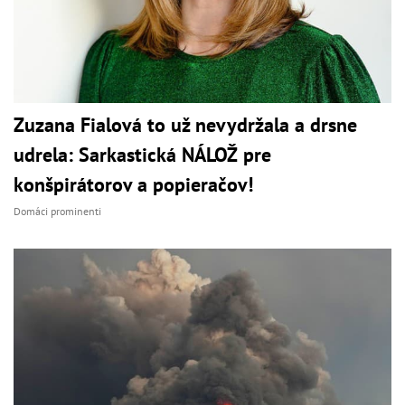
Zuzana Fialová to už nevydržala a drsne
udrela: Sarkastická NÁLOŽ pre
konšpirátorov a popieračov!
Domáci prominenti