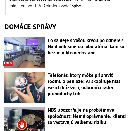
ministerstvo USA! Odmieta vydať spisy
DOMÁCE SPRÁVY
Čo sa deje s vašou krvou po odbere?
Nahliadli sme do laboratória, kam sa
bežne nikto nedostane
FOTO
Telefonát, ktorý môže pripraviť
rodinu o peniaze: AI skopíruje hlas
vašich blízkych, odborníci radia
jednoduchý trik
NBS upozorňuje na problémovú
spoločnosť: Nemá oprávnenie, klienti
sa vystavujú veľkému riziku