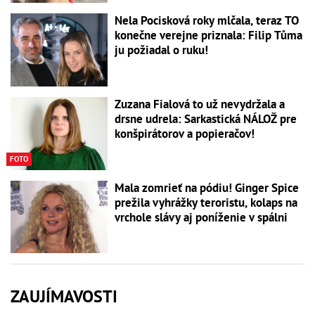
Nela Pocisková roky mlčala, teraz TO
konečne verejne priznala: Filip Tůma
ju požiadal o ruku!
Zuzana Fialová to už nevydržala a
drsne udrela: Sarkastická NÁLOŽ pre
konšpirátorov a popieračov!
FOTO
Mala zomrieť na pódiu! Ginger Spice
prežila vyhrážky teroristu, kolaps na
vrchole slávy aj poníženie v spálni
ZAUJÍMAVOSTI