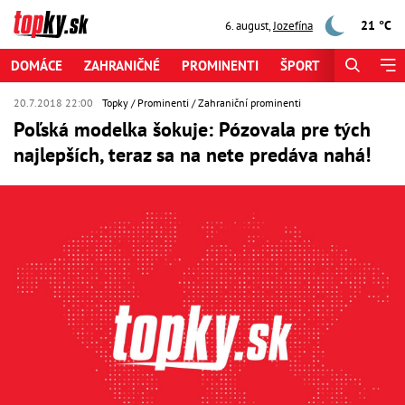
21 °C
6. august
,
Jozefína
DOMÁCE
ZAHRANIČNÉ
PROMINENTI
ŠPORT
ZAUJÍMAV
20.7.2018 22:00
Topky
Prominenti
Zahraniční prominenti
Poľská modelka šokuje: Pózovala pre tých
najlepších, teraz sa na nete predáva nahá!