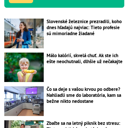
Slovenské železnice prezradili, koho
dnes hľadajú najviac: Tieto profesie
sú mimoriadne žiadané
Málo kalórií, skvelá chuť. Ak ste ich
ešte neochutnali, dlhšie už nečakajte
Čo sa deje s vašou krvou po odbere?
Nahliadli sme do laboratória, kam sa
bežne nikto nedostane
Zbaľte sa na letný piknik bez stresu: