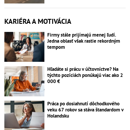
KARIÉRA A MOTIVÁCIA
Firmy stále prijímajú menej ľudí.
Jedna oblasť však rastie rekordným
tempom
Hľadáte si prácu v účtovníctve? Na
týchto pozíciách ponúkajú viac ako 2
000 €
Práca po dosiahnutí dôchodkového
veku 67 rokov sa stáva štandardom v
Holandsku