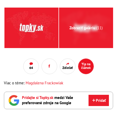
Zobraziť galériu
(11)
Tip na
64
Zdieľať
článok
Viac o téme:
Magdalena Frackowiak
Pridajte si Topky.sk
medzi Vaše
Pridať
preferované zdroje na Google