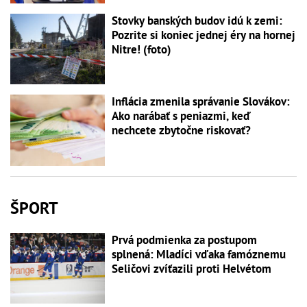
Stovky banských budov idú k zemi:
Pozrite si koniec jednej éry na hornej
Nitre! (foto)
Inflácia zmenila správanie Slovákov:
Ako narábať s peniazmi, keď
nechcete zbytočne riskovať?
ŠPORT
Prvá podmienka za postupom
splnená: Mladíci vďaka famóznemu
Seličovi zvíťazili proti Helvétom