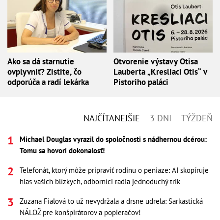
Ako sa dá starnutie
Otvorenie výstavy Otisa
ovplyvniť? Zistite, čo
Lauberta „Kresliaci Otis“ v
odporúča a radí lekárka
Pistoriho paláci
NAJČÍTANEJŠIE
3 DNI
TÝŽDEŇ
Michael Douglas vyrazil do spoločnosti s nádhernou dcérou:
Tomu sa hovorí dokonalosť!
Telefonát, ktorý môže pripraviť rodinu o peniaze: AI skopíruje
hlas vašich blízkych, odborníci radia jednoduchý trik
Zuzana Fialová to už nevydržala a drsne udrela: Sarkastická
NÁLOŽ pre konšpirátorov a popieračov!