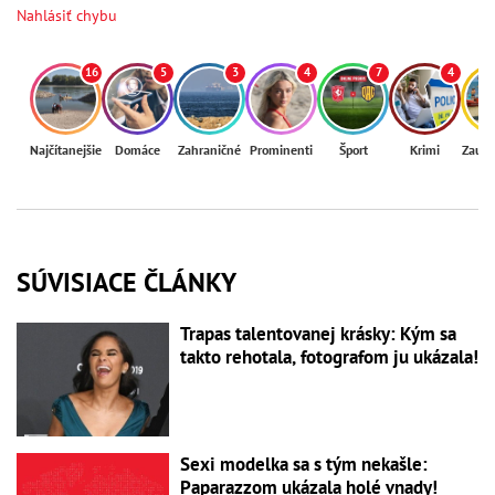
Nahlásiť chybu
16
5
3
4
7
4
Najčítanejšie
Domáce
Zahraničné
Prominenti
Šport
Krimi
Zaují
SÚVISIACE ČLÁNKY
Trapas talentovanej krásky: Kým sa
takto rehotala, fotografom ju ukázala!
Sexi modelka sa s tým nekašle:
Paparazzom ukázala holé vnady!