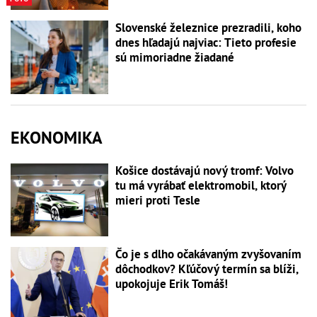
Slovenské železnice prezradili, koho
dnes hľadajú najviac: Tieto profesie
sú mimoriadne žiadané
EKONOMIKA
Košice dostávajú nový tromf: Volvo
tu má vyrábať elektromobil, ktorý
mieri proti Tesle
Čo je s dlho očakávaným zvyšovaním
dôchodkov? Kľúčový termín sa blíži,
upokojuje Erik Tomáš!