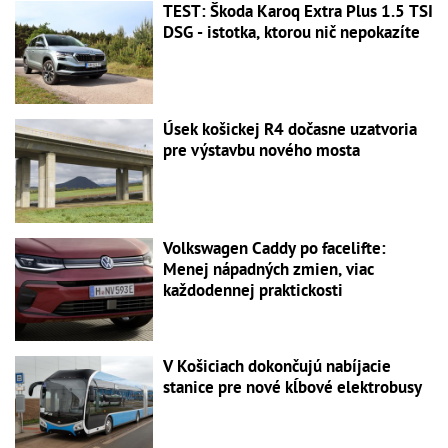
TEST: Škoda Karoq Extra Plus 1.5 TSI
DSG - istotka, ktorou nič nepokazíte
Úsek košickej R4 dočasne uzatvoria
pre výstavbu nového mosta
Volkswagen Caddy po facelifte:
Menej nápadných zmien, viac
každodennej praktickosti
V Košiciach dokončujú nabíjacie
stanice pre nové kĺbové elektrobusy