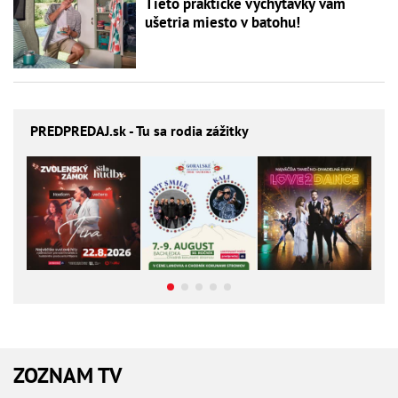
Tieto praktické vychytávky vám
ušetria miesto v batohu!
PREDPREDAJ
.sk - Tu sa rodia zážitky
ZOZNAM TV