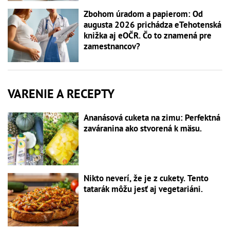
Zbohom úradom a papierom: Od
augusta 2026 prichádza eTehotenská
knižka aj eOČR. Čo to znamená pre
zamestnancov?
VARENIE A RECEPTY
Ananásová cuketa na zimu: Perfektná
zaváranina ako stvorená k mäsu.
Nikto neverí, že je z cukety. Tento
tatarák môžu jesť aj vegetariáni.