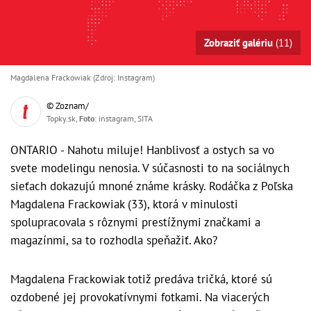
Zobraziť galériu
(11)
Magdalena Frackowiak (Zdroj: Instagram)
© Zoznam/
Topky.sk,
Foto
: instagram, SITA
ONTARIO - Nahotu miluje! Hanblivosť a ostych sa vo
svete modelingu nenosia. V súčasnosti to na sociálnych
sieťach dokazujú mnoné známe krásky. Rodáčka z Poľska
Magdalena Frackowiak (33), ktorá v minulosti
spolupracovala s rôznymi prestížnymi značkami a
magazínmi, sa to rozhodla speňažiť. Ako?
Magdalena Frackowiak totiž predáva tričká, ktoré sú
ozdobené jej provokatívnymi fotkami. Na viacerých