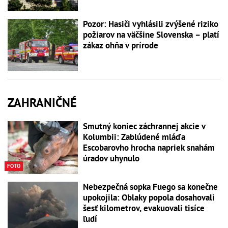
Pozor: Hasiči vyhlásili zvýšené riziko
požiarov na väčšine Slovenska – platí
zákaz ohňa v prírode
ZAHRANIČNÉ
Smutný koniec záchrannej akcie v
Kolumbii: Zablúdené mláďa
Escobarovho hrocha napriek snahám
úradov uhynulo
FOTO
Nebezpečná sopka Fuego sa konečne
upokojila: Oblaky popola dosahovali
šesť kilometrov, evakuovali tisíce
ľudí