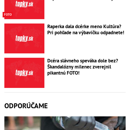
FOTO
Raperka dala dcérke meno Kultúra?
Pri pohľade na výbavičku odpadnete!
Dcéra slávneho speváka dole bez?
Škandalózny milenec zverejnil
pikantnú FOTO!
ODPORÚČAME