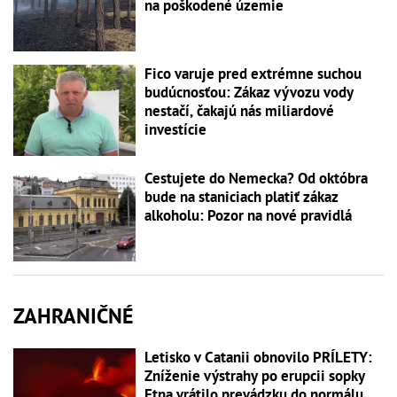
na poškodené územie
Fico varuje pred extrémne suchou
budúcnosťou: Zákaz vývozu vody
nestačí, čakajú nás miliardové
investície
Cestujete do Nemecka? Od októbra
bude na staniciach platiť zákaz
alkoholu: Pozor na nové pravidlá
ZAHRANIČNÉ
Letisko v Catanii obnovilo PRÍLETY:
Zníženie výstrahy po erupcii sopky
Etna vrátilo prevádzku do normálu