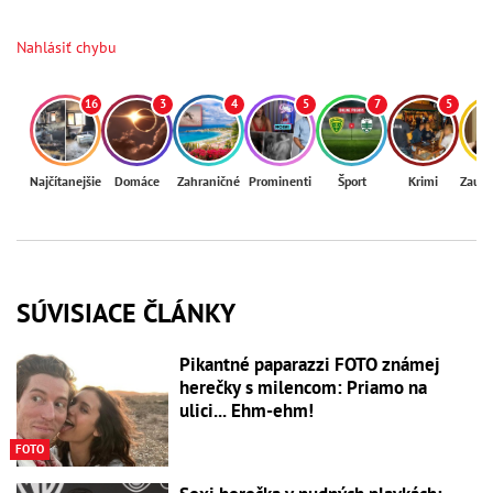
Nahlásiť chybu
16
3
4
5
7
5
Najčítanejšie
Domáce
Zahraničné
Prominenti
Šport
Krimi
Zaují
SÚVISIACE ČLÁNKY
Pikantné paparazzi FOTO známej
herečky s milencom: Priamo na
ulici... Ehm-ehm!
FOTO