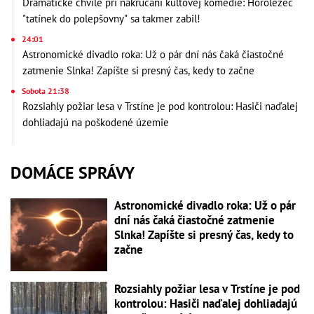
Dramatické chvíle pri nakrúcaní kultovej komédie: Horolezec
"tatínek do polepšovny" sa takmer zabil!
24:01
Astronomické divadlo roka: Už o pár dní nás čaká čiastočné
zatmenie Slnka! Zapíšte si presný čas, kedy to začne
Sobota 21:38
Rozsiahly požiar lesa v Trstíne je pod kontrolou: Hasiči naďalej
dohliadajú na poškodené územie
DOMÁCE SPRÁVY
Astronomické divadlo roka: Už o pár
dní nás čaká čiastočné zatmenie
Slnka! Zapíšte si presný čas, kedy to
začne
Rozsiahly požiar lesa v Trstíne je pod
kontrolou: Hasiči naďalej dohliadajú