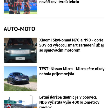
nováčikovi tvrdú lekciu
AUTO-MOTO
Xiaomi SkyNomad N70 a N90 - obrie
SUV od výrobcu smart zariadení už aj
so spaľovacím motorom
TEST: Nissan Micra - Micra ešte nikdy
nebola príjemnejšia
Letná údržba diaľnic je v polovici,
NDS vyčistila vyše 400 kilometrov
rigolov