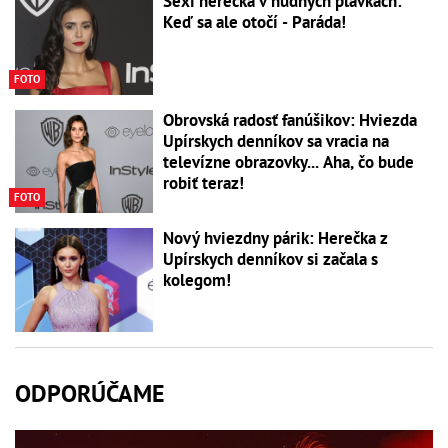
Sexi herečka v nudných plavkách:
Keď sa ale otočí - Paráda!
FOTO
Obrovská radosť fanúšikov: Hviezda
Upírskych denníkov sa vracia na
televízne obrazovky... Aha, čo bude
robiť teraz!
FOTO
Nový hviezdny párik: Herečka z
Upírskych denníkov si začala s
kolegom!
ODPORÚČAME