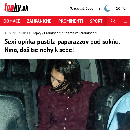
16 °C
9. august
,
Ľubomíra
DOMÁCE
ZAHRANIČNÉ
PROMINENTI
ŠPORT
ZAUJÍMAV
18.9.2017 20:00
Topky
Prominenti
Zahraniční prominenti
Sexi upírka pustila paparazzov pod sukňu:
Nina, dáš tie nohy k sebe!