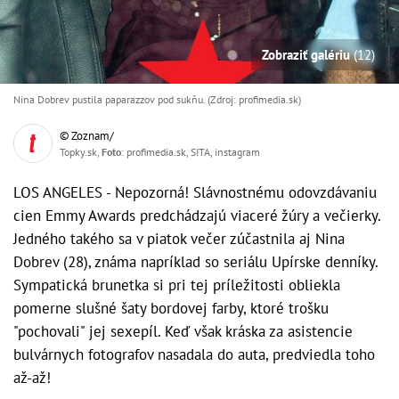
Zobraziť galériu
(12)
Nina Dobrev pustila paparazzov pod sukňu. (Zdroj: profimedia.sk)
© Zoznam/
Topky.sk,
Foto
: profimedia.sk, SITA, instagram
LOS ANGELES - Nepozorná! Slávnostnému odovzdávaniu
cien Emmy Awards predchádzajú viaceré žúry a večierky.
Jedného takého sa v piatok večer zúčastnila aj Nina
Dobrev (28), známa napríklad so seriálu Upírske denníky.
Sympatická brunetka si pri tej príležitosti obliekla
pomerne slušné šaty bordovej farby, ktoré trošku
"pochovali" jej sexepíl. Keď však kráska za asistencie
bulvárnych fotografov nasadala do auta, predviedla toho
až-až!