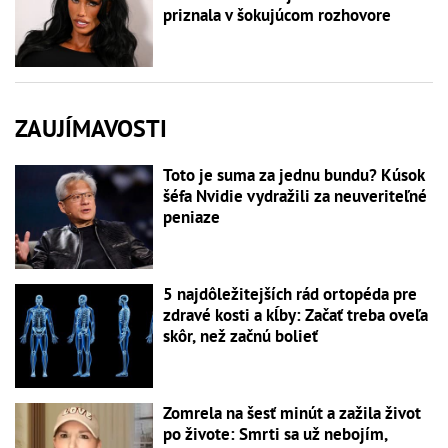
priznala v šokujúcom rozhovore
ZAUJÍMAVOSTI
Toto je suma za jednu bundu? Kúsok
šéfa Nvidie vydražili za neuveriteľné
peniaze
5 najdôležitejších rád ortopéda pre
zdravé kosti a kĺby: Začať treba oveľa
skôr, než začnú bolieť
Zomrela na šesť minút a zažila život
po živote: Smrti sa už nebojím,