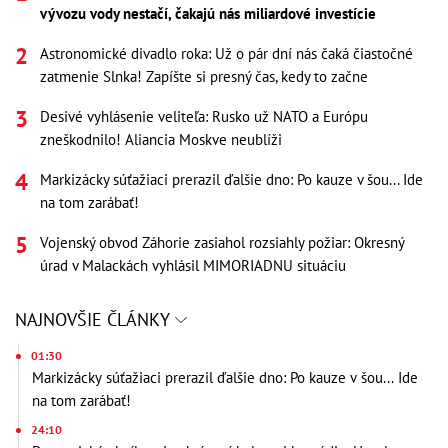
vývozu vody nestačí, čakajú nás miliardové investície
Astronomické divadlo roka: Už o pár dní nás čaká čiastočné
zatmenie Slnka! Zapíšte si presný čas, kedy to začne
Desivé vyhlásenie veliteľa: Rusko už NATO a Európu
zneškodnilo! Aliancia Moskve neublíži
Markizácky súťažiaci prerazil ďalšie dno: Po kauze v šou... Ide
na tom zarábať!
Vojenský obvod Záhorie zasiahol rozsiahly požiar: Okresný
úrad v Malackách vyhlásil MIMORIADNU situáciu
NAJNOVŠIE ČLÁNKY
01:30
Markizácky súťažiaci prerazil ďalšie dno: Po kauze v šou... Ide
na tom zarábať!
24:10