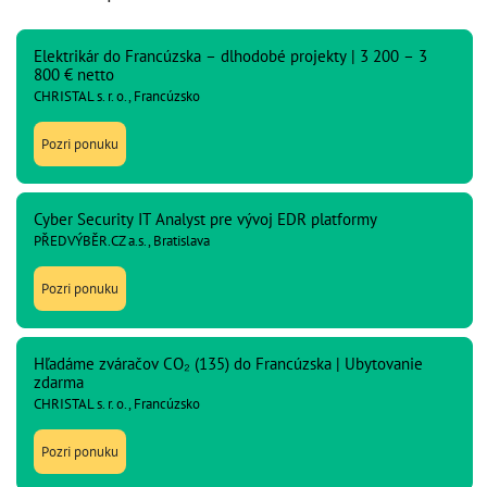
Elektrikár do Francúzska – dlhodobé projekty | 3 200 – 3
800 € netto
CHRISTAL s. r. o., Francúzsko
Pozri ponuku
Cyber Security IT Analyst pre vývoj EDR platformy
PŘEDVÝBĚR.CZ a.s., Bratislava
Pozri ponuku
Hľadáme zváračov CO₂ (135) do Francúzska | Ubytovanie
zdarma
CHRISTAL s. r. o., Francúzsko
Pozri ponuku