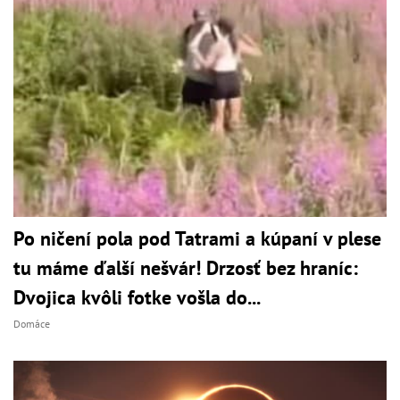
Po ničení pola pod Tatrami a kúpaní v plese
tu máme ďalší nešvár! Drzosť bez hraníc:
Dvojica kvôli fotke vošla do...
Domáce