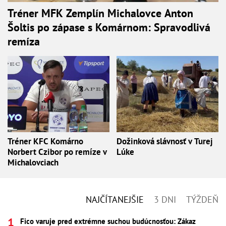
Tréner MFK Zemplín Michalovce Anton
Šoltis po zápase s Komárnom: Spravodlivá
remíza
Tréner KFC Komárno
Dožinková slávnosť v Turej
Norbert Czibor po remíze v
Lúke
Michalovciach
NAJČÍTANEJŠIE
3 DNI
TÝŽDEŇ
Fico varuje pred extrémne suchou budúcnosťou: Zákaz