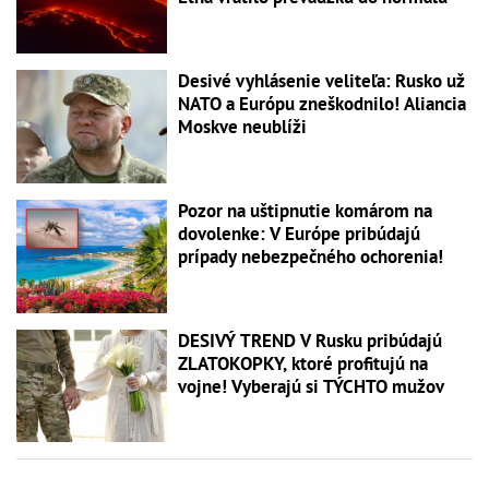
Desivé vyhlásenie veliteľa: Rusko už
NATO a Európu zneškodnilo! Aliancia
Moskve neublíži
Pozor na uštipnutie komárom na
dovolenke: V Európe pribúdajú
prípady nebezpečného ochorenia!
DESIVÝ TREND V Rusku pribúdajú
ZLATOKOPKY, ktoré profitujú na
vojne! Vyberajú si TÝCHTO mužov