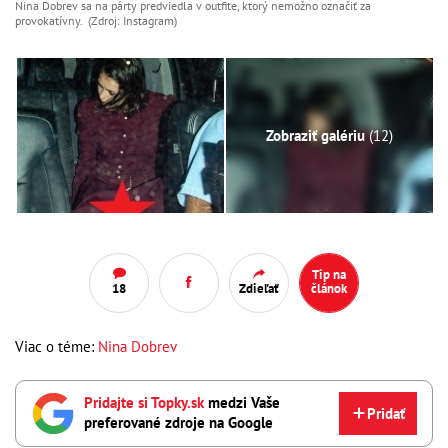
Nina Dobrev sa na párty predviedla v outfite, ktorý nemožno označiť za
provokatívny. (Zdroj: Instagram)
Zobraziť galériu
(12)
Tip na
18
Zdieľať
článok
Viac o téme:
Nina Dobrev
Pridajte si Topky.sk
medzi Vaše
Pridať
preferované zdroje na Google