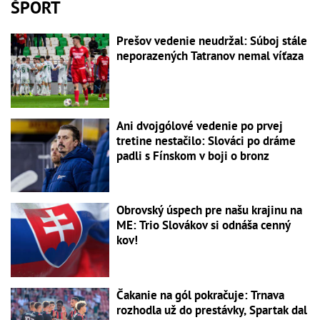
ŠPORT
Prešov vedenie neudržal: Súboj stále
neporazených Tatranov nemal víťaza
Ani dvojgólové vedenie po prvej
tretine nestačilo: Slováci po dráme
padli s Fínskom v boji o bronz
Obrovský úspech pre našu krajinu na
ME: Trio Slovákov si odnáša cenný
kov!
Čakanie na gól pokračuje: Trnava
rozhodla už do prestávky, Spartak dal