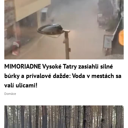
MIMORIADNE Vysoké Tatry zasiahli silné
búrky a prívalové dažde: Voda v mestách sa
valí ulicami!
Domáce