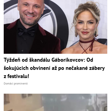
Týždeň od škandálu Gáboríkovcov: Od
šokujúcich obvinení až po nečakané zábery
z festivalu!
Domáci prominenti