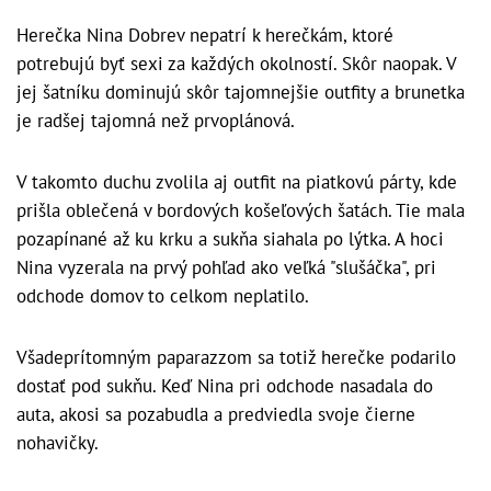
Herečka Nina Dobrev nepatrí k herečkám, ktoré
potrebujú byť sexi za každých okolností. Skôr naopak. V
jej šatníku dominujú skôr tajomnejšie outfity a brunetka
je radšej tajomná než prvoplánová.
V takomto duchu zvolila aj outfit na piatkovú párty, kde
prišla oblečená v bordových košeľových šatách. Tie mala
pozapínané až ku krku a sukňa siahala po lýtka. A hoci
Nina vyzerala na prvý pohľad ako veľká "slušáčka", pri
odchode domov to celkom neplatilo.
Všadeprítomným paparazzom sa totiž herečke podarilo
dostať pod sukňu. Keď Nina pri odchode nasadala do
auta, akosi sa pozabudla a predviedla svoje čierne
nohavičky.