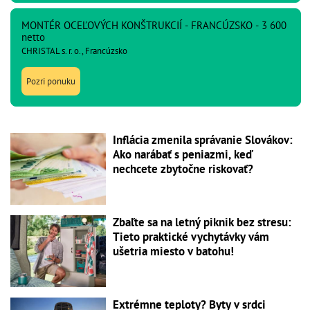
MONTÉR OCEĽOVÝCH KONŠTRUKCIÍ - FRANCÚZSKO - 3 600
netto
CHRISTAL s. r. o., Francúzsko
Pozri ponuku
Inflácia zmenila správanie Slovákov:
Ako narábať s peniazmi, keď
nechcete zbytočne riskovať?
Zbaľte sa na letný piknik bez stresu:
Tieto praktické vychytávky vám
ušetria miesto v batohu!
Extrémne teploty? Byty v srdci