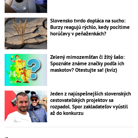
Slovensko tvrdo dopláca na sucho:
Burzy reagujú rýchlo, kedy pocítime
horúčavy v peňaženkách?
Zelený mimozemšťan či žltý šašo:
Spoznáte známe značky podľa ich
maskotov? Otestujte sa! (kvíz)
Jeden z najúspešnejších slovenských
cestovateľských projektov sa
rozpadol. Spor zakladateľov vyústil
až do konkurzu