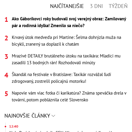
NAJČÍTANEJŠIE
3 DNI
TÝŽDEŇ
Ako Gáboríkovci roky budovali svoj verejný obraz: Zamilovaný
pár a rodinná idylka! Zmenilo sa niečo?
Krvavý útok medveďa pri Martine: Šelma dohrýzla muža na
bicykli, zranený sa doplazil k chatám
Mrazivé DETAILY brutálneho útoku na taxikára: Mladíci mu
zasadili 13 bodných rán! Rozhodovali minúty
Škandál na festivale v Bratislave: Taxikár rozvážal ľudí
zdrogovaný, zostrelil policajnú motorku!
Napovie vám viac fotka či karikatúra? Známa speváčka drela v
továrni, potom pobláznila celé Slovensko
NAJNOVŠIE ČLÁNKY
12:40