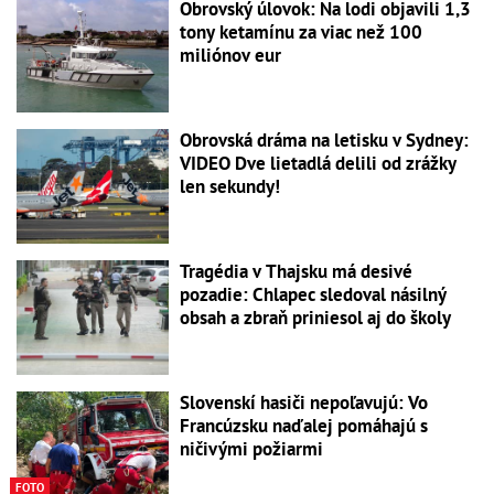
Obrovský úlovok: Na lodi objavili 1,3
tony ketamínu za viac než 100
miliónov eur
Obrovská dráma na letisku v Sydney:
VIDEO Dve lietadlá delili od zrážky
len sekundy!
Tragédia v Thajsku má desivé
pozadie: Chlapec sledoval násilný
obsah a zbraň priniesol aj do školy
Slovenskí hasiči nepoľavujú: Vo
Francúzsku naďalej pomáhajú s
ničivými požiarmi
FOTO