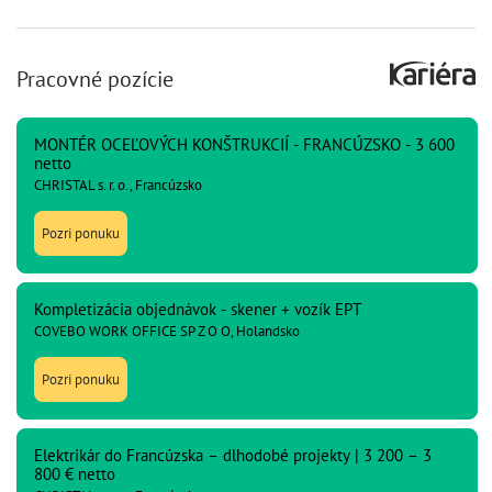
Pracovné pozície
MONTÉR OCEĽOVÝCH KONŠTRUKCIÍ - FRANCÚZSKO - 3 600
netto
CHRISTAL s. r. o., Francúzsko
Pozri ponuku
Kompletizácia objednávok - skener + vozík EPT
COVEBO WORK OFFICE SP Z O O, Holandsko
Pozri ponuku
Elektrikár do Francúzska – dlhodobé projekty | 3 200 – 3
800 € netto