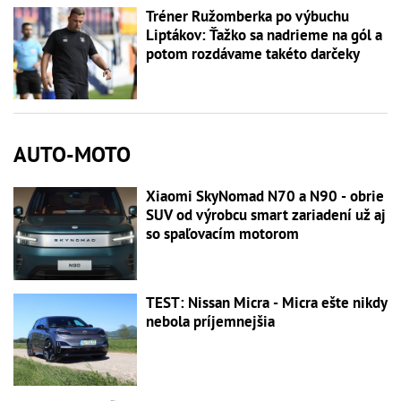
Tréner Ružomberka po výbuchu
Liptákov: Ťažko sa nadrieme na gól a
potom rozdávame takéto darčeky
AUTO-MOTO
Xiaomi SkyNomad N70 a N90 - obrie
SUV od výrobcu smart zariadení už aj
so spaľovacím motorom
TEST: Nissan Micra - Micra ešte nikdy
nebola príjemnejšia