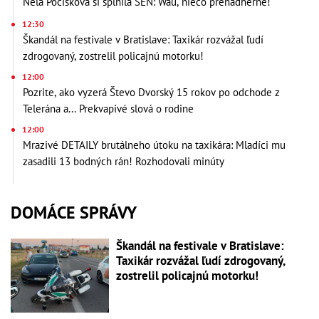
Nela Pocisková si splnila SEN: Wau, niečo prenádherné!
12:30
Škandál na festivale v Bratislave: Taxikár rozvážal ľudí
zdrogovaný, zostrelil policajnú motorku!
12:00
Pozrite, ako vyzerá Števo Dvorský 15 rokov po odchode z
Telerána a... Prekvapivé slová o rodine
12:00
Mrazivé DETAILY brutálneho útoku na taxikára: Mladíci mu
zasadili 13 bodných rán! Rozhodovali minúty
DOMÁCE SPRÁVY
Škandál na festivale v Bratislave:
Taxikár rozvážal ľudí zdrogovaný,
zostrelil policajnú motorku!