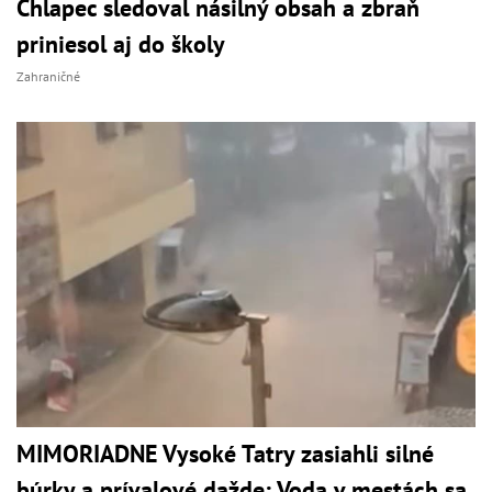
Chlapec sledoval násilný obsah a zbraň
priniesol aj do školy
Zahraničné
MIMORIADNE Vysoké Tatry zasiahli silné
búrky a prívalové dažde: Voda v mestách sa