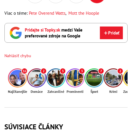
Viac o téme:
Pete Overend Watts
,
Mott the Hoople
Pridajte si Topky.sk
medzi Vaše
Pridať
preferované zdroje na Google
Nahlásiť chybu
16
2
3
3
7
2
Najčítanejšie
Domáce
Zahraničné
Prominenti
Šport
Krimi
Zaují
SÚVISIACE ČLÁNKY