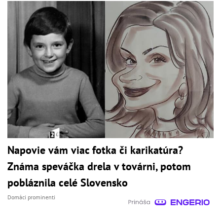
Napovie vám viac fotka či karikatúra?
Známa speváčka drela v továrni, potom
pobláznila celé Slovensko
Domáci prominenti