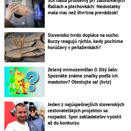
SOI našla problémy pri zálohovaných
fľašiach a plechovkách: Nedostatky
mala viac než štvrtina prevádzok!
Slovensko tvrdo dopláca na sucho:
Burzy reagujú rýchlo, kedy pocítime
horúčavy v peňaženkách?
Zelený mimozemšťan či žltý šašo:
Spoznáte známe značky podľa ich
maskotov? Otestujte sa! (kvíz)
Jeden z najúspešnejších slovenských
cestovateľských projektov sa
rozpadol. Spor zakladateľov vyústil
až do konkurzu