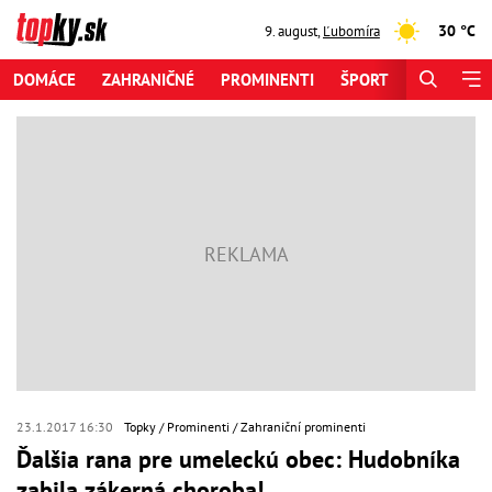
30 °C
9. august
,
Ľubomíra
DOMÁCE
ZAHRANIČNÉ
PROMINENTI
ŠPORT
ZAUJÍMAV
23.1.2017 16:30
Topky
Prominenti
Zahraniční prominenti
Ďalšia rana pre umeleckú obec: Hudobníka
zabila zákerná choroba!