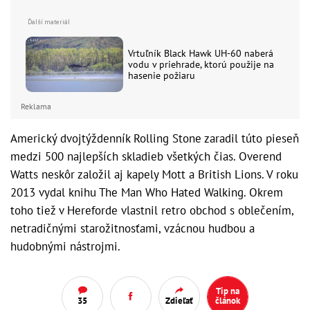
Vrtuľník Black Hawk UH-60 naberá
vodu v priehrade, ktorú použije na
hasenie požiaru
Reklama
Americký dvojtýždenník Rolling Stone zaradil túto pieseň
medzi 500 najlepších skladieb všetkých čias. Overend
Watts neskôr založil aj kapely Mott a British Lions. V roku
2013 vydal knihu The Man Who Hated Walking. Okrem
toho tiež v Hereforde vlastnil retro obchod s oblečením,
netradičnými starožitnosťami, vzácnou hudbou a
hudobnými nástrojmi.
Tip na
35
Zdieľať
článok