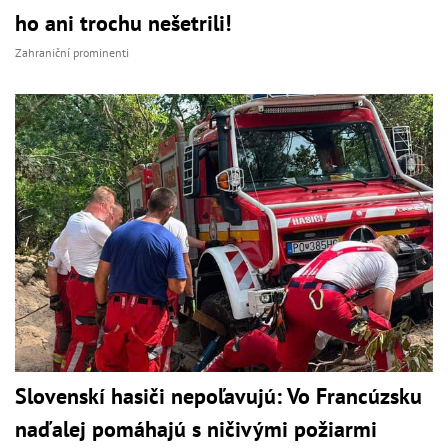
ho ani trochu nešetrili!
Zahraniční prominenti
Slovenskí hasiči nepoľavujú: Vo Francúzsku
naďalej pomáhajú s ničivými požiarmi