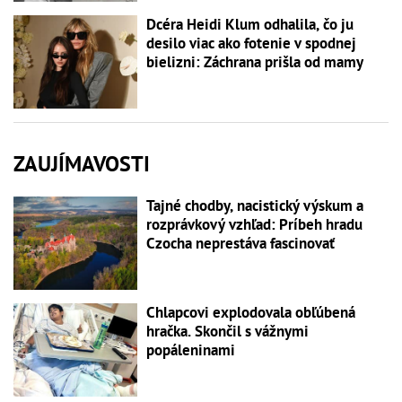
Dcéra Heidi Klum odhalila, čo ju
desilo viac ako fotenie v spodnej
bielizni: Záchrana prišla od mamy
ZAUJÍMAVOSTI
Tajné chodby, nacistický výskum a
rozprávkový vzhľad: Príbeh hradu
Czocha neprestáva fascinovať
Chlapcovi explodovala obľúbená
hračka. Skončil s vážnymi
popáleninami