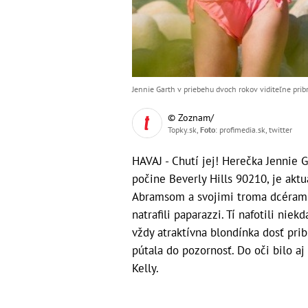
Jennie Garth v priebehu dvoch rokov viditeľne pribr
© Zoznam/
Topky.sk,
Foto
: profimedia.sk, twitter
HAVAJ - Chutí jej! Herečka Jennie
počine Beverly Hills 90210, je ak
Abramsom a svojimi troma dcérami 
natrafili paparazzi. Tí nafotili nie
vždy atraktívna blondínka dosť prib
pútala do pozornosť. Do oči bilo aj
Kelly.