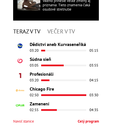
Víkend prinesie veľké zmeny aj
priznania: Tieto znamenia čaká
osudové stretnutie
TERAZ V TV
VEČER V TV
Dědictví aneb Kurvaseneříká
03:20
05:15
Súdna sieň
03:05
03:55
Profesionáli
03:20
04:15
Chicago Fire
02:50
03:30
Zamenení
02:55
04:35
Navoľ stanice
Celý program