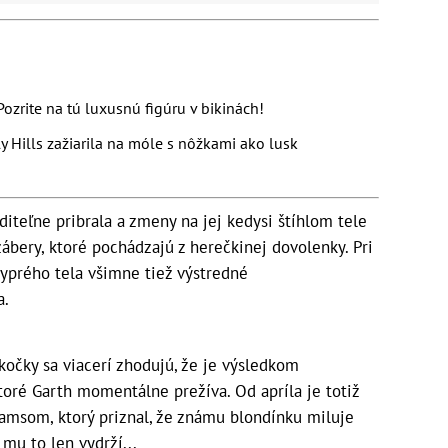
: Pozrite na tú luxusnú figúru v bikinách!
y Hills zažiarila na móle s nôžkami ako lusk
diteľne pribrala a zmeny na jej kedysi štíhlom tele
 zábery, ktoré pochádzajú z herečkinej dovolenky. Pri
yprého tela všimne tiež výstredné
la.
kočky sa viacerí zhodujú, že je výsledkom
toré Garth momentálne prežíva. Od apríla je totiž
msom, ktorý priznal, že známu blondínku miluje
mu to len vydrží...