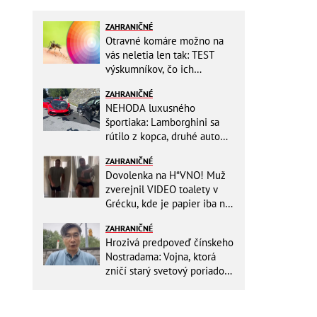
ZAHRANIČNÉ
Otravné komáre možno na
vás neletia len tak: TEST
výskumníkov, čo ich
priťahujú najviac?
ZAHRANIČNÉ
NEHODA luxusného
športiaka: Lamborghini sa
rútilo z kopca, druhé auto
dopadlo po čelnej zrážke
ZAHRANIČNÉ
horšie
Dovolenka na H*VNO! Muž
zverejnil VIDEO toalety v
Grécku, kde je papier iba na
OKRASU: Utrieť sa musíte ísť
ZAHRANIČNÉ
do kuchyne
Hrozivá predpoveď čínskeho
Nostradama: Vojna, ktorá
zničí starý svetový poriadok!
Už sa viackrát nemýlil