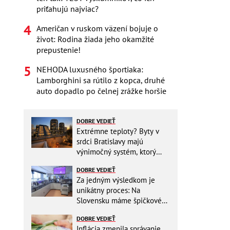
priťahujú najviac?
Američan v ruskom väzení bojuje o
život: Rodina žiada jeho okamžité
prepustenie!
NEHODA luxusného športiaka:
Lamborghini sa rútilo z kopca, druhé
auto dopadlo po čelnej zrážke horšie
DOBRE VEDIEŤ
Extrémne teploty? Byty v
srdci Bratislavy majú
výnimočný systém, ktorý
ešte aj šetrí náklady
DOBRE VEDIEŤ
Za jedným výsledkom je
unikátny proces: Na
Slovensku máme špičkové
pracovisko
DOBRE VEDIEŤ
Inflácia zmenila správanie