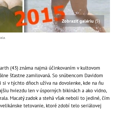
Zobraziť galériu
(5)
ala.
 Garth (43) známa najmä účinkovaním v kultovom
tuálne šťastne zamilovaná. So snúbencom Davidom
si v týchto dňoch užíva na dovolenke, kde na ňu
kdajšiu hviezdu len v úsporných bikinách a ako vidno,
rala. Macatý zadok a stehá však neboli to jediné, čím
 velikánske tetovanie, ktoré zdobí telo seriálovej