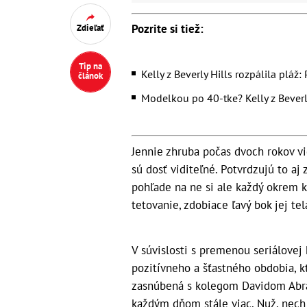
Pozrite si tiež:
Zdieľať
Tip na
​Kelly z Beverly Hills rozpálila pláž
článok
Modelkou po 40-tke? Kelly z Beverl
Jennie zhruba počas dvoch rokov vi
sú dosť viditeľné. Potvrdzujú to aj
pohľade na ne si ale každý okrem k
tetovanie, zdobiace ľavý bok jej te
V súvislosti s premenou seriálovej 
pozitívneho a šťastného obdobia, k
zasnúbená s kolegom Davidom Abra
každým dňom stále viac. Nuž, nech 