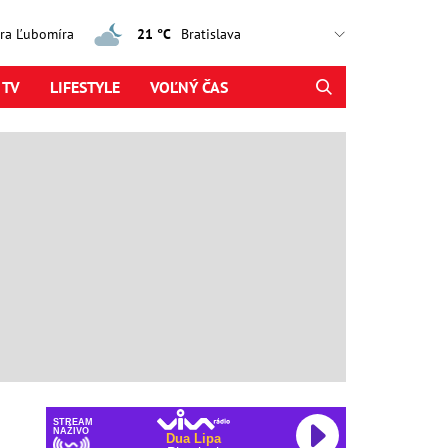
jtra Ľubomíra
21 °C
 TV
LIFESTYLE
VOĽNÝ ČAS
STREAM
NAŽIVO
Dua Lipa