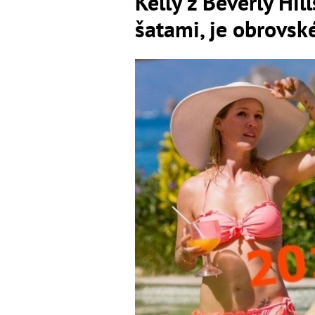
Kelly z Beverly Hil
šatami, je obrovsk