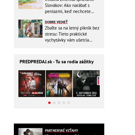
Slovákov: Ako narábať s
peniazmi, keď nechcete
zbytočne riskovať?
DOBRE VEDIEŤ
Zbaľte sa na letný piknik bez
stresu: Tieto praktické
vychytávky vám ušetria
miesto v batohu!
PREDPREDAJ
.sk - Tu sa rodia zážitky
PARTNERSKÉ VZŤAHY