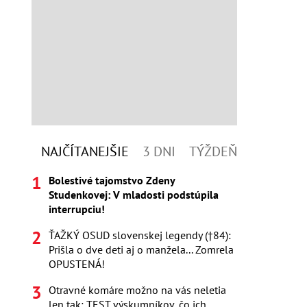
NAJČÍTANEJŠIE
3 DNI
TÝŽDEŇ
Bolestivé tajomstvo Zdeny
Studenkovej: V mladosti podstúpila
interrupciu!
ŤAŽKÝ OSUD slovenskej legendy (†84):
Prišla o dve deti aj o manžela... Zomrela
OPUSTENÁ!
Otravné komáre možno na vás neletia
len tak: TEST výskumníkov, čo ich