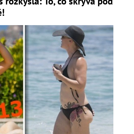
ls rozkysla: To, čo skrýva pod
é!