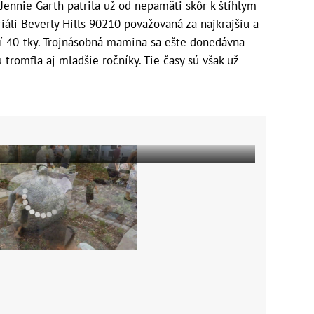
ennie Garth patrila už od nepamäti skôr k štíhlym
iáli Beverly Hills 90210 považovaná za najkrajšiu a
í 40-tky. Trojnásobná mamina sa ešte donedávna
 tromfla aj mladšie ročníky. Tie časy sú však už