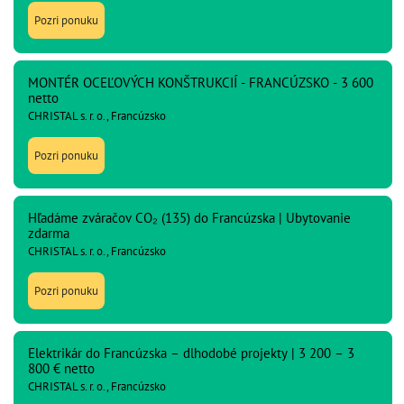
Pozri ponuku
MONTÉR OCEĽOVÝCH KONŠTRUKCIÍ - FRANCÚZSKO - 3 600
netto
CHRISTAL s. r. o., Francúzsko
Pozri ponuku
Hľadáme zváračov CO₂ (135) do Francúzska | Ubytovanie
zdarma
CHRISTAL s. r. o., Francúzsko
Pozri ponuku
Elektrikár do Francúzska – dlhodobé projekty | 3 200 – 3
800 € netto
CHRISTAL s. r. o., Francúzsko