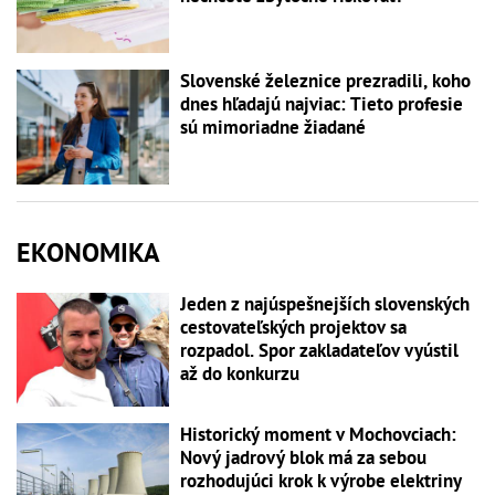
Slovenské železnice prezradili, koho
dnes hľadajú najviac: Tieto profesie
sú mimoriadne žiadané
EKONOMIKA
Jeden z najúspešnejších slovenských
cestovateľských projektov sa
rozpadol. Spor zakladateľov vyústil
až do konkurzu
Historický moment v Mochovciach:
Nový jadrový blok má za sebou
rozhodujúci krok k výrobe elektriny