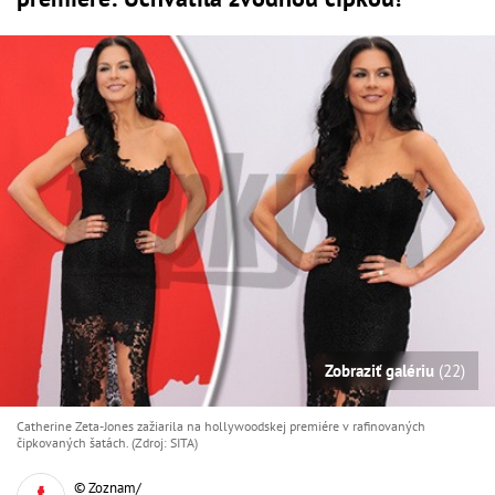
Zobraziť galériu
(22)
Catherine Zeta-Jones zažiarila na hollywoodskej premiére v rafinovaných
čipkovaných šatách. (Zdroj: SITA)
© Zoznam/