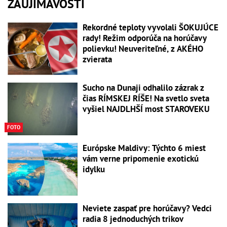
ZAUJÍMAVOSTI
Rekordné teploty vyvolali ŠOKUJÚCE
rady! Režim odporúča na horúčavy
polievku! Neuveriteľné, z AKÉHO
zvierata
Sucho na Dunaji odhalilo zázrak z
čias RÍMSKEJ RÍŠE! Na svetlo sveta
vyšiel NAJDLHŠÍ most STAROVEKU
FOTO
Európske Maldivy: Týchto 6 miest
vám verne pripomenie exotickú
idylku
Neviete zaspať pre horúčavy? Vedci
radia 8 jednoduchých trikov