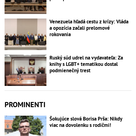
Venezuela hľadá cestu z krízy: Vláda
a opozícia začali prelomové
rokovania
Ruský súd udrel na vydavateľa: Za
knihy s LGBT+ tematikou dostal
podmienečný trest
PROMINENTI
Šokujúce slová Borisa Prša: Nikdy
viac na dovolenku s rodičmi!