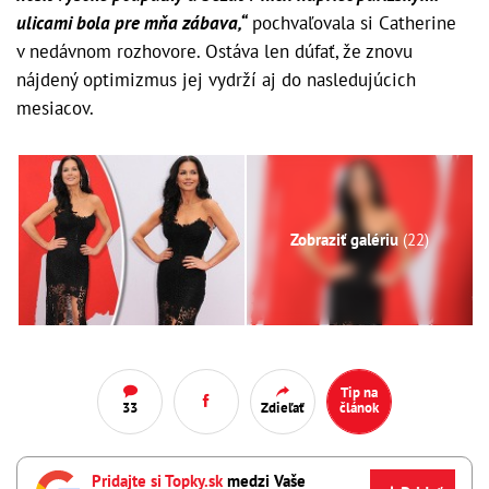
ulicami bola pre mňa zábava,“
pochvaľovala si Catherine
v nedávnom rozhovore. Ostáva len dúfať, že znovu
nájdený optimizmus jej vydrží aj do nasledujúcich
mesiacov.
Zobraziť galériu
(22)
Tip na
33
Zdieľať
článok
Pridajte si Topky.sk
medzi Vaše