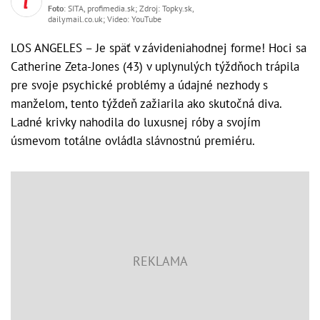
Foto
: SITA, profimedia.sk; Zdroj: Topky.sk,
dailymail.co.uk; Video: YouTube
LOS ANGELES – Je späť v závideniahodnej forme! Hoci sa
Catherine Zeta-Jones (43) v uplynulých týždňoch trápila
pre svoje psychické problémy a údajné nezhody s
manželom, tento týždeň zažiarila ako skutočná diva.
Ladné krivky nahodila do luxusnej róby a svojím
úsmevom totálne ovládla slávnostnú premiéru.