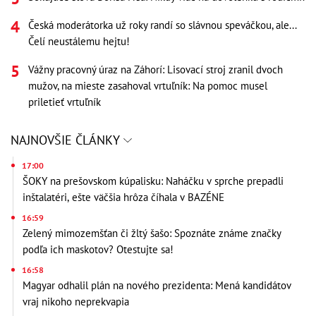
Česká moderátorka už roky randí so slávnou speváčkou, ale...
Čelí neustálemu hejtu!
Vážny pracovný úraz na Záhorí: Lisovací stroj zranil dvoch
mužov, na mieste zasahoval vrtuľník: Na pomoc musel
priletieť vrtuľník
NAJNOVŠIE ČLÁNKY
17:00
ŠOKY na prešovskom kúpalisku: Naháčku v sprche prepadli
inštalatéri, ešte väčšia hrôza číhala v BAZÉNE
16:59
Zelený mimozemšťan či žltý šašo: Spoznáte známe značky
podľa ich maskotov? Otestujte sa!
16:58
Magyar odhalil plán na nového prezidenta: Mená kandidátov
vraj nikoho neprekvapia