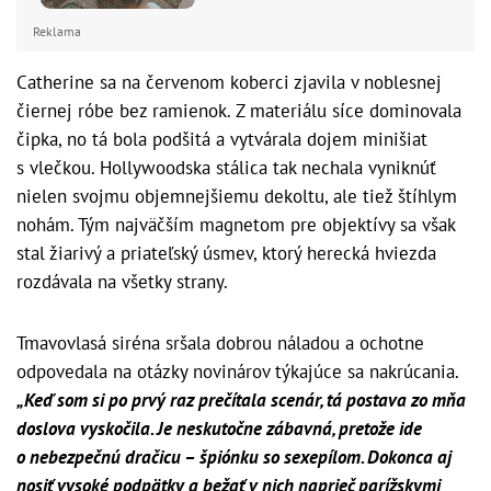
Reklama
Catherine sa na červenom koberci zjavila v noblesnej
čiernej róbe bez ramienok. Z materiálu síce dominovala
čipka, no tá bola podšitá a vytvárala dojem minišiat
s vlečkou. Hollywoodska stálica tak nechala vyniknúť
nielen svojmu objemnejšiemu dekoltu, ale tiež štíhlym
nohám. Tým najväčším magnetom pre objektívy sa však
stal žiarivý a priateľský úsmev, ktorý herecká hviezda
rozdávala na všetky strany.
Tmavovlasá siréna sršala dobrou náladou a ochotne
odpovedala na otázky novinárov týkajúce sa nakrúcania.
„Keď som si po prvý raz prečítala scenár, tá postava zo mňa
doslova vyskočila. Je neskutočne zábavná, pretože ide
o nebezpečnú dračicu – špiónku so sexepílom. Dokonca aj
nosiť vysoké podpätky a bežať v nich naprieč parížskymi