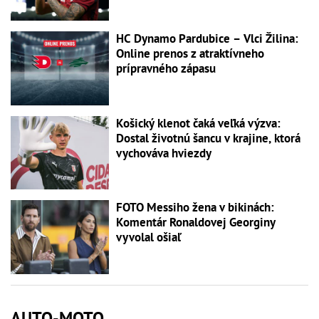
HC Dynamo Pardubice – Vlci Žilina:
Online prenos z atraktívneho
prípravného zápasu
Košický klenot čaká veľká výzva:
Dostal životnú šancu v krajine, ktorá
vychováva hviezdy
FOTO Messiho žena v bikinách:
Komentár Ronaldovej Georginy
vyvolal ošiaľ
AUTO-MOTO