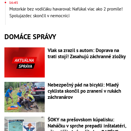
16:45
Motorkár bez vodičáku havaroval: Nafúkal viac ako 2 promile!
Spolujazdec skončil v nemocnici
DOMÁCE SPRÁVY
Vlak sa zrazil s autom: Doprava na
trati stojí! Zasahujú záchranné zložky
Nebezpečný pád na bicykli: Mladý
cyklista skončil po zranení v rukách
záchranárov
ŠOKY na prešovskom kúpalisku:
Naháčku v sprche prepadli inštalatéri,