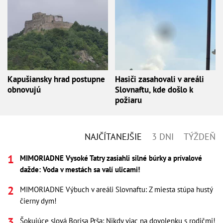
Kapušiansky hrad postupne
Hasiči zasahovali v areáli
obnovujú
Slovnaftu, kde došlo k
požiaru
NAJČÍTANEJŠIE
3 DNI
TÝŽDEŇ
MIMORIADNE Vysoké Tatry zasiahli silné búrky a prívalové
dažde: Voda v mestách sa valí ulicami!
MIMORIADNE Výbuch v areáli Slovnaftu: Z miesta stúpa hustý
čierny dym!
Šokujúce slová Borisa Prša: Nikdy viac na dovolenku s rodičmi!