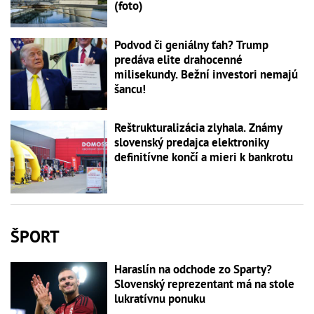
(foto)
Podvod či geniálny ťah? Trump
predáva elite drahocenné
milisekundy. Bežní investori nemajú
šancu!
Reštrukturalizácia zlyhala. Známy
slovenský predajca elektroniky
definitívne končí a mieri k bankrotu
ŠPORT
Haraslín na odchode zo Sparty?
Slovenský reprezentant má na stole
lukratívnu ponuku