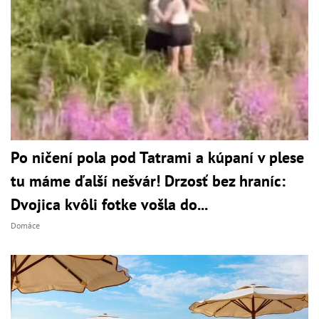
Po ničení pola pod Tatrami a kúpaní v plese
tu máme ďalší nešvár! Drzosť bez hraníc:
Dvojica kvôli fotke vošla do...
Domáce