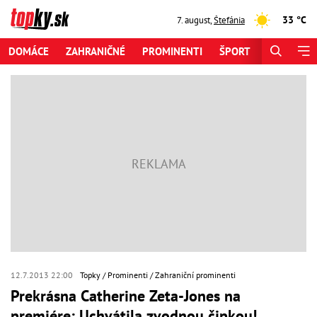
33 °C
7. august
,
Štefánia
DOMÁCE
ZAHRANIČNÉ
PROMINENTI
ŠPORT
ZAUJÍMAV
12.7.2013 22:00
Topky
Prominenti
Zahraniční prominenti
Prekrásna Catherine Zeta-Jones na
premiére: Uchvátila zvodnou čipkou!