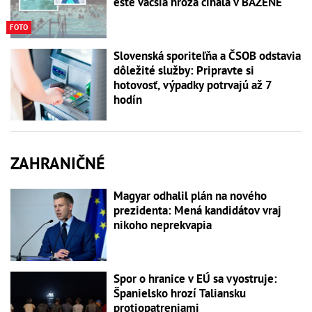
ešte väčšia hrôza číhala v BAZÉNE
FOTO
Slovenská sporiteľňa a ČSOB odstavia
dôležité služby: Pripravte si
hotovosť, výpadky potrvajú až 7
hodín
ZAHRANIČNÉ
Magyar odhalil plán na nového
prezidenta: Mená kandidátov vraj
nikoho neprekvapia
Spor o hranice v EÚ sa vyostruje:
Španielsko hrozí Taliansku
protiopatreniami