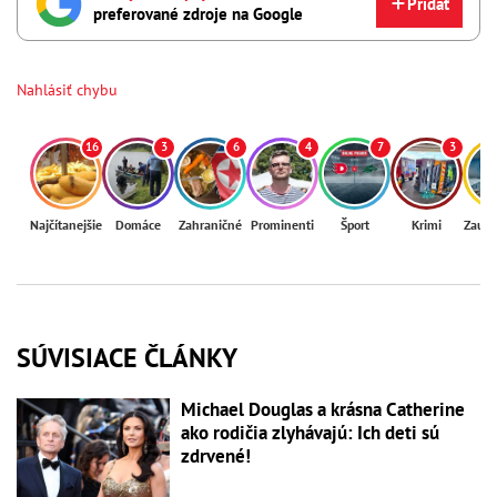
Pridať
preferované zdroje na Google
Nahlásiť chybu
16
3
6
4
7
3
Najčítanejšie
Domáce
Zahraničné
Prominenti
Šport
Krimi
Zaují
SÚVISIACE ČLÁNKY
Michael Douglas a krásna Catherine
ako rodičia zlyhávajú: Ich deti sú
zdrvené!