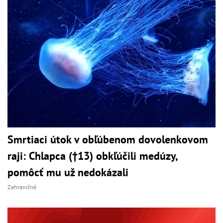
Smrtiaci útok v obľúbenom dovolenkovom
raji: Chlapca (†13) obkľúčili medúzy,
pomôcť mu už nedokázali
Zahraničné