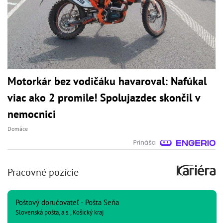
Motorkár bez vodičáku havaroval: Nafúkal
viac ako 2 promile! Spolujazdec skončil v
nemocnici
Domáce
Pracovné pozície
Poštový doručovateľ - Pošta Seňa
Slovenská pošta, a.s., Košický kraj