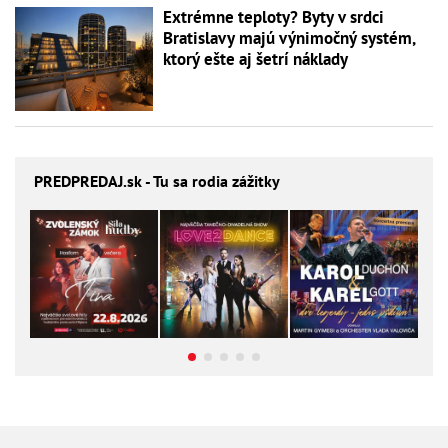
Extrémne teploty? Byty v srdci
Bratislavy majú výnimočný systém,
ktorý ešte aj šetrí náklady
PREDPREDAJ
.sk - Tu sa rodia zážitky