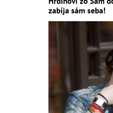
Hrdinovi zo Sám d
zabíja sám seba!