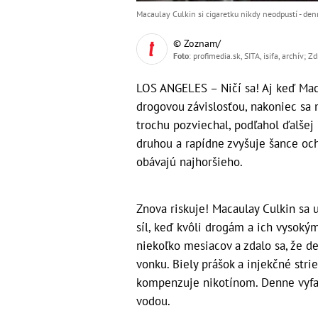
Macaulay Culkin si cigaretku nikdy neodpustí - denne
© Zoznam/
Foto
: profimedia.sk, SITA, isifa, archív; Z
LOS ANGELES – Ničí sa! Aj keď Mac
drogovou závislosťou, nakoniec sa m
trochu pozviechal, podľahol ďalšej 
druhou a rapídne zvyšuje šance ocho
obávajú najhoršieho.
Znova riskuje! Macaulay Culkin sa u
síl, keď kvôli drogám a ich vysoký
niekoľko mesiacov a zdalo sa, že 
vonku. Biely prášok a injekčné str
kompenzuje nikotínom. Denne vyfajč
vodou.