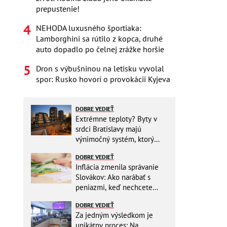
prepustenie!
NEHODA luxusného športiaka:
Lamborghini sa rútilo z kopca, druhé
auto dopadlo po čelnej zrážke horšie
Dron s výbušninou na letisku vyvolal
spor: Rusko hovorí o provokácii Kyjeva
DOBRE VEDIEŤ
Extrémne teploty? Byty v
srdci Bratislavy majú
výnimočný systém, ktorý
ešte aj šetrí náklady
DOBRE VEDIEŤ
Inflácia zmenila správanie
Slovákov: Ako narábať s
peniazmi, keď nechcete
zbytočne riskovať?
DOBRE VEDIEŤ
Za jedným výsledkom je
unikátny proces: Na