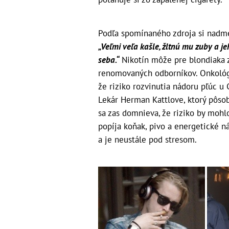
Podľa spomínaného zdroja si nadme
„Veľmi veľa kašle, žltnú mu zuby a je
seba.“
Nikotín môže pre blondiaka 
renomovaných odborníkov. Onkológ 
že riziko rozvinutia nádoru pľúc u 
Lekár Herman Kattlove, ktorý pôsob
sa zas domnieva, že riziko by mohl
popíja koňak, pivo a energetické náp
a je neustále pod stresom.