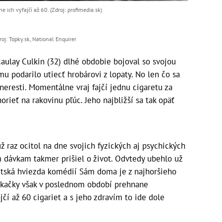
 ich vyfajčí až 60. (Zdroj: profimedia.sk)
droj: Topky.sk, National Enquirer
aulay Culkin (32) dlhé obdobie bojoval so svojou
u podarilo utiecť hrobárovi z lopaty. No len čo sa
neresti. Momentálne vraj fajčí jednu cigaretu za
rieť na rakovinu pľúc. Jeho najbližší sa tak opäť
ž raz ocitol na dne svojich fyzických aj psychických
m dávkam takmer prišiel o život. Odvtedy ubehlo už
detská hviezda komédií Sám doma je z najhoršieho
iekačky však v poslednom období prehnane
í až 60 cigariet a s jeho zdravím to ide dole