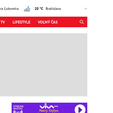
jtra Ľubomíra
20 °C
 TV
LIFESTYLE
VOĽNÝ ČAS
STREAM
NAŽIVO
Harry Styles