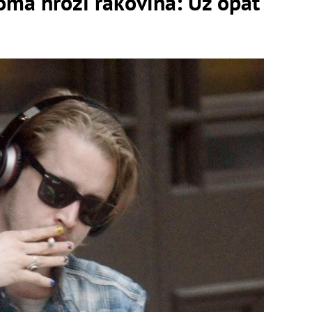
oma hrozí rakovina: Už opäť