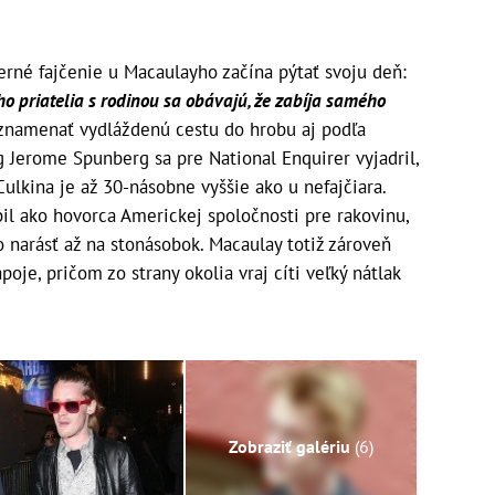
rné fajčenie u Macaulayho začína pýtať svoju deň:
ho priatelia s rodinou sa obávajú, že zabíja samého
znamenať vydláždenú cestu do hrobu aj podľa
Jerome Spunberg sa pre National Enquirer vyjadril,
Culkina je až 30-násobne vyššie ako u nefajčiara.
il ako hovorca Americkej spoločnosti pre rakovinu,
o narásť až na stonásobok. Macaulay totiž zároveň
oje, pričom zo strany okolia vraj cíti veľký nátlak
Zobraziť galériu
(6)