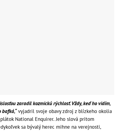
losťou zaradil kozmickú rýchlosť. Vždy, keď ho vidím,
o bafká,“
vyjadril svoje obavy zdroj z blízkeho okolia
plátok National Enquirer. Jeho slová pritom
edykoľvek sa bývalý herec mihne na verejnosti,