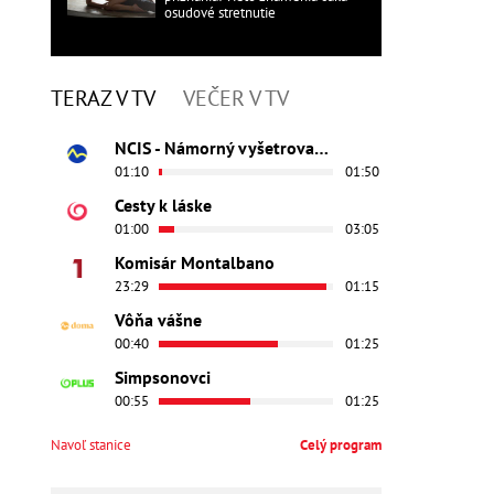
osudové stretnutie
TERAZ V TV
VEČER V TV
NCIS - Námorný vyšetrovací úrad
01:10
01:50
Cesty k láske
01:00
03:05
Komisár Montalbano
23:29
01:15
Vôňa vášne
00:40
01:25
Simpsonovci
00:55
01:25
Navoľ stanice
Celý program