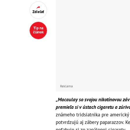
Zdieľať
Tip na
článok
Reklama
„Macaulay so svojou nikotínovou závis
premieľa si v ústach cigaretu a zúriv
známeho tridsiatnika pre americký 
potvrdzujú aj zábery paparazzov. K
poťahuje si zo zapálenej cigarety.