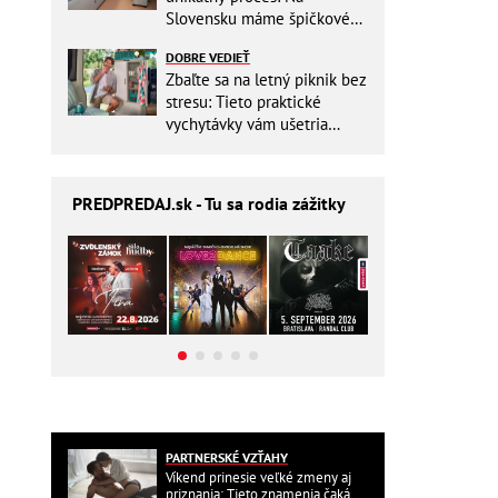
Slovensku máme špičkové
pracovisko
DOBRE VEDIEŤ
Zbaľte sa na letný piknik bez
stresu: Tieto praktické
vychytávky vám ušetria
miesto v batohu!
PREDPREDAJ
.sk - Tu sa rodia zážitky
PARTNERSKÉ VZŤAHY
Víkend prinesie veľké zmeny aj
priznania: Tieto znamenia čaká