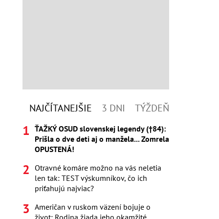
NAJČÍTANEJŠIE
3 DNI
TÝŽDEŇ
ŤAŽKÝ OSUD slovenskej legendy (†84):
Prišla o dve deti aj o manžela... Zomrela
OPUSTENÁ!
Otravné komáre možno na vás neletia
len tak: TEST výskumníkov, čo ich
priťahujú najviac?
Američan v ruskom väzení bojuje o
život: Rodina žiada jeho okamžité