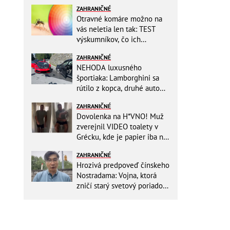
ZAHRANIČNÉ
Otravné komáre možno na
vás neletia len tak: TEST
výskumníkov, čo ich
priťahujú najviac?
ZAHRANIČNÉ
NEHODA luxusného
športiaka: Lamborghini sa
rútilo z kopca, druhé auto
dopadlo po čelnej zrážke
ZAHRANIČNÉ
horšie
Dovolenka na H*VNO! Muž
zverejnil VIDEO toalety v
Grécku, kde je papier iba na
OKRASU: Utrieť sa musíte ísť
ZAHRANIČNÉ
do kuchyne
Hrozivá predpoveď čínskeho
Nostradama: Vojna, ktorá
zničí starý svetový poriadok!
Už sa viackrát nemýlil