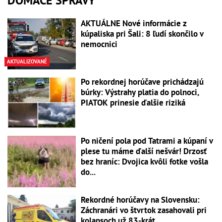
DOMÁCE SPRÁVY
AKTUÁLNE Nové informácie z
kúpaliska pri Šali: 8 ľudí skončilo v
nemocnici
AKTUALIZOVANÉ
Po rekordnej horúčave prichádzajú
búrky: Výstrahy platia do polnoci,
PIATOK prinesie ďalšie riziká
Po ničení pola pod Tatrami a kúpaní v
plese tu máme ďalší nešvár! Drzosť
bez hraníc: Dvojica kvôli fotke vošla
do...
Rekordné horúčavy na Slovensku:
Záchranári vo štvrtok zasahovali pri
kolapsoch už 83-krát