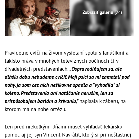
Zobraziť galériu
(24)
Pravidelne cvičí na živom vysielaní spolu s fanúšikmi a
takisto hráva v mnohých televíznych počinoch či v
divadelných predstaveniach.
„Ospravedlňujem sa, ale
dlhšiu dobu nebudeme cvičiť. Moji psíci sa mi zamotali pod
nohy, ja som cez nich nešikovne spadla a "vyhodila" si
koleno. Predstavenia ani natáčanie neruším, len sa
prispôsobujem barlám a krívaniu,"
napísala k záberu, na
ktorom má na nohe ortézu.
Len pred niekoľkými dňami musel vyhľadať lekársku
pomoc aj jej syn Vincent Navrátil, ktorý si pri nešťastnej