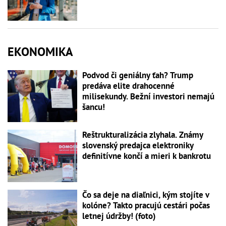
EKONOMIKA
Podvod či geniálny ťah? Trump
predáva elite drahocenné
milisekundy. Bežní investori nemajú
šancu!
Reštrukturalizácia zlyhala. Známy
slovenský predajca elektroniky
definitívne končí a mieri k bankrotu
Čo sa deje na diaľnici, kým stojíte v
kolóne? Takto pracujú cestári počas
letnej údržby! (foto)