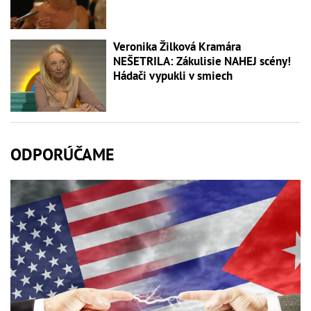
Veronika Žilková Kramára
NEŠETRILA: Zákulisie NAHEJ scény!
Hádači vypukli v smiech
ODPORÚČAME