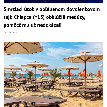
Smrtiaci útok v obľúbenom dovolenkovom
raji: Chlapca (†13) obkľúčili medúzy,
pomôcť mu už nedokázali
Zahraničné