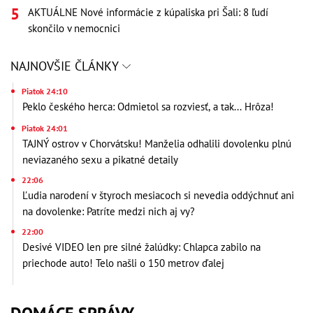
AKTUÁLNE Nové informácie z kúpaliska pri Šali: 8 ľudí
skončilo v nemocnici
NAJNOVŠIE ČLÁNKY
Piatok 24:10
Peklo českého herca: Odmietol sa rozviesť, a tak... Hrôza!
Piatok 24:01
TAJNÝ ostrov v Chorvátsku! Manželia odhalili dovolenku plnú
neviazaného sexu a pikatné detaily
22:06
Ľudia narodení v štyroch mesiacoch si nevedia oddýchnuť ani
na dovolenke: Patríte medzi nich aj vy?
22:00
Desivé VIDEO len pre silné žalúdky: Chlapca zabilo na
priechode auto! Telo našli o 150 metrov ďalej