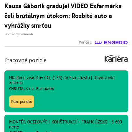
Kauza Gáborík graduje! VIDEO Exfarmárka
čelí brutálnym útokom: Rozbité auto a
vyhrážky smrťou
Domáci prominenti
Pracovné pozície
Hľadáme zváračov CO₂ (135) do Francúzska | Ubytovanie
zdarma
CHRISTAL s. r. o., Francúzsko
Pozri ponuku
MONTÉR OCEĽOVÝCH KONŠTRUKCIÍ - FRANCÚZSKO - 3 600
netto