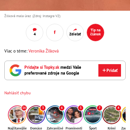
Žilková mala úraz (Zdroj: Instagra VZ)
Tip na
4
Zdieľať
článok
Viac o téme:
Veronika Žilková
Pridajte si Topky.sk
medzi Vaše
Pridať
preferované zdroje na Google
Nahlásiť chybu
16
3
6
5
7
4
Najčítanejšie
Domáce
Zahraničné
Prominenti
Šport
Krimi
Zaují