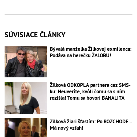
SÚVISIACE ČLÁNKY
Bývalá manželka Žilkovej exmilenca:
Podáva na herečku ŽALOBU!
Žilková ODKOPLA partnera cez SMS-
ku: Neuveríte, kvôli čomu sa s ním
rozišla! Tomu sa hovorí BANALITA
Žilková žiari šťastím: Po ROZCHODE...
Má nový vzťah!