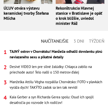
ÚĽUV otvára výstavu
Rekonštrukcia Hlavnej
keramickej tvorby Štefana
stanice v Bratislave je opäť
Mlícha
o krok bližšie, uviedol
minister Ráž
NAJČÍTANEJŠIE
3 DNI
TÝŽDEŇ
TAJNÝ ostrov v Chorvátsku! Manželia odhalili dovolenku plnú
neviazaného sexu a pikatné detaily
Desivé VIDEO len pre silné žalúdky: Chlapca zabilo na
priechode auto! Telo našli o 150 metrov ďalej
Manželka Attilu Végha rozpálila Chorvátsko: FOTO v plavkách
vyráža dych! TAKÝTO zadok sa len tak nevidí
Kaia Gerber a syn Richarda Gerea spolu: Osud ich spojil
desaťročia po rozvode ich rodičov!