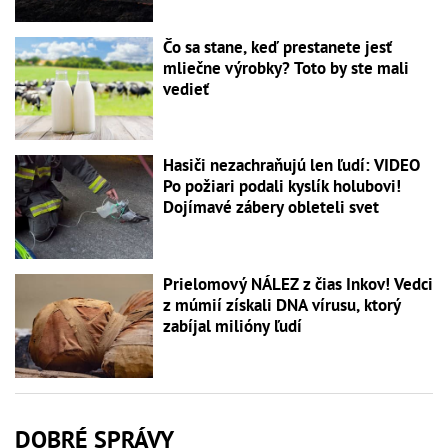
Čo sa stane, keď prestanete jesť
mliečne výrobky? Toto by ste mali
vedieť
Hasiči nezachraňujú len ľudí: VIDEO
Po požiari podali kyslík holubovi!
Dojímavé zábery obleteli svet
Prielomový NÁLEZ z čias Inkov! Vedci
z múmií získali DNA vírusu, ktorý
zabíjal milióny ľudí
DOBRÉ SPRÁVY