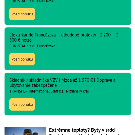
CHRISTAL s. r. o., Francúzsko
Pozri ponuku
Elektrikár do Francúzska – dlhodobé projekty | 3 200 – 3
800 € netto
CHRISTAL s. r. o., Francúzsko
Pozri ponuku
Skladník / skladníčka VZV | Mzda až 1 570 € | Doprava a
ubytovanie zabezpečené
TRANSFER International Staff k.s., Nitriansky kraj
Pozri ponuku
Extrémne teploty? Byty v srdci