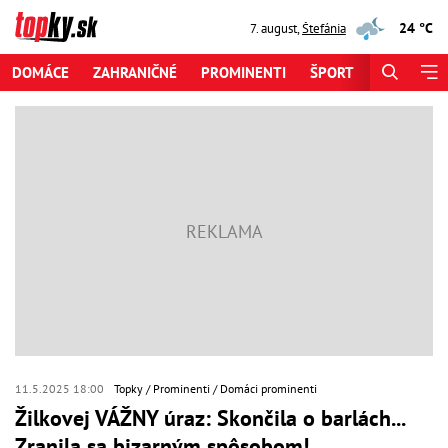
24 °C
7. august
,
Štefánia
DOMÁCE
ZAHRANIČNÉ
PROMINENTI
ŠPORT
ZAUJÍMAV
11.5.2025 18:00
Topky
Prominenti
Domáci prominenti
Žilkovej VÁŽNY úraz: Skončila o barlách...
Zranila sa bizarným spôsobom!