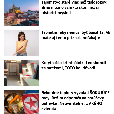
Tajomstvo staré viac než tisíc rokov:
Brno možno vzniklo skôr, než si
historici mysleli
Tŕpnutie ruky nemusí byť banalita: Ak
máte aj tento príznak, nečakajte
Korytnačka kriminálnik: Leo skončil
za mrežami, TOTO bol dôvod!
Rekordné teploty vyvolali ŠOKUJÚCE
rady! Režim odporúča na horúčavy
polievku! Neuveriteľné, z AKÉHO
zvierata