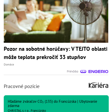
Pozor na sobotné horúčavy: V TEJTO oblasti
môže teplota prekročiť 33 stupňov
Domáce
Pracovné pozície
Hľadáme zváračov CO₂ (135) do Francúzska | Ubytovanie
zdarma
CHRISTAL s. r. o., Francúzsko