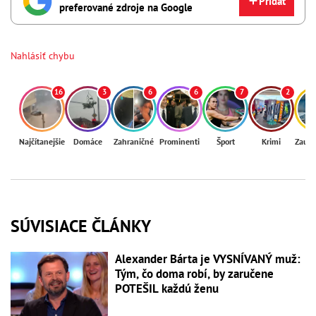
Pridať
preferované zdroje na Google
Nahlásiť chybu
16
3
6
6
7
2
Najčítanejšie
Domáce
Zahraničné
Prominenti
Šport
Krimi
Zaují
SÚVISIACE ČLÁNKY
Alexander Bárta je VYSNÍVANÝ muž:
Tým, čo doma robí, by zaručene
POTEŠIL každú ženu