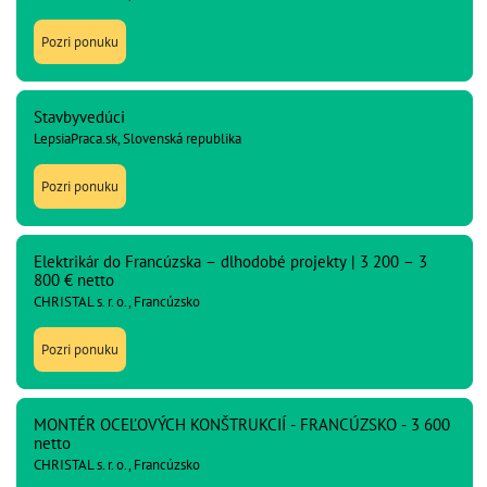
Pozri ponuku
Stavbyvedúci
LepsiaPraca.sk, Slovenská republika
Pozri ponuku
Elektrikár do Francúzska – dlhodobé projekty | 3 200 – 3
800 € netto
CHRISTAL s. r. o., Francúzsko
Pozri ponuku
MONTÉR OCEĽOVÝCH KONŠTRUKCIÍ - FRANCÚZSKO - 3 600
netto
CHRISTAL s. r. o., Francúzsko