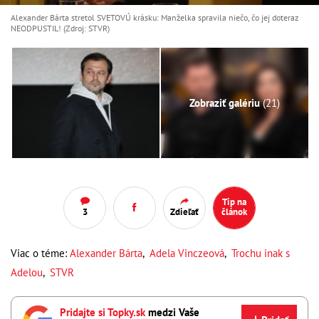
Alexander Bárta stretol SVETOVÚ krásku: Manželka spravila niečo, čo jej doteraz
NEODPUSTIL! (Zdroj: STVR)
Zobraziť galériu
(21)
Tip na
3
Zdieľať
článok
Viac o téme:
Alexander Bárta
,
Adela Vinczeová
,
Trochu inak s
Adelou
,
STVR
Pridajte si Topky.sk
medzi Vaše