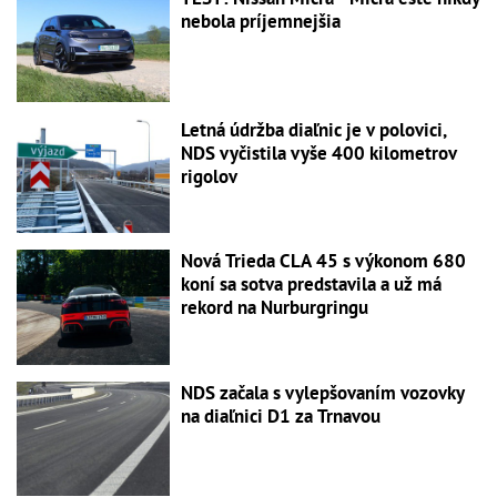
nebola príjemnejšia
Letná údržba diaľnic je v polovici,
NDS vyčistila vyše 400 kilometrov
rigolov
Nová Trieda CLA 45 s výkonom 680
koní sa sotva predstavila a už má
rekord na Nurburgringu
NDS začala s vylepšovaním vozovky
na diaľnici D1 za Trnavou