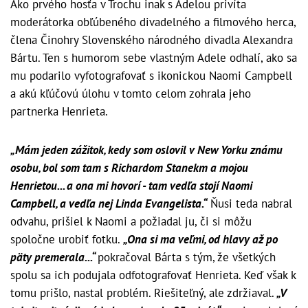
Ako prvého hosťa v Trochu inak s Adelou privíta
moderátorka obľúbeného divadelného a filmového herca,
člena Činohry Slovenského národného divadla Alexandra
Bártu. Ten s humorom sebe vlastným Adele odhalí, ako sa
mu podarilo vyfotografovať s ikonickou Naomi Campbell
a akú kľúčovú úlohu v tomto celom zohrala jeho
partnerka Henrieta.
„Mám jeden zážitok, kedy som oslovil v New Yorku známu
osobu, bol som tam s Richardom Stanekm a mojou
Henrietou... a ona mi hovorí - tam vedľa stojí Naomi
Campbell, a vedľa nej Linda Evangelista.“
Ňusi teda nabral
odvahu, prišiel k Naomi a požiadal ju, či si môžu
spoločne urobiť fotku.
„Ona si ma veľmi, od hlavy až po
päty premerala...“
pokračoval Bárta s tým, že všetkých
spolu sa ich podujala odfotografovať Henrieta. Keď však k
tomu prišlo, nastal problém. Riešiteľný, ale zdržiaval.
„V