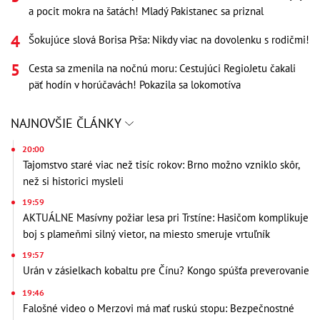
a pocit mokra na šatách! Mladý Pakistanec sa priznal
Šokujúce slová Borisa Prša: Nikdy viac na dovolenku s rodičmi!
Cesta sa zmenila na nočnú moru: Cestujúci RegioJetu čakali
päť hodín v horúčavách! Pokazila sa lokomotíva
NAJNOVŠIE ČLÁNKY
20:00
Tajomstvo staré viac než tisíc rokov: Brno možno vzniklo skôr,
než si historici mysleli
19:59
AKTUÁLNE Masívny požiar lesa pri Trstíne: Hasičom komplikuje
boj s plameňmi silný vietor, na miesto smeruje vrtuľník
19:57
Urán v zásielkach kobaltu pre Čínu? Kongo spúšťa preverovanie
19:46
Falošné video o Merzovi má mať ruskú stopu: Bezpečnostné