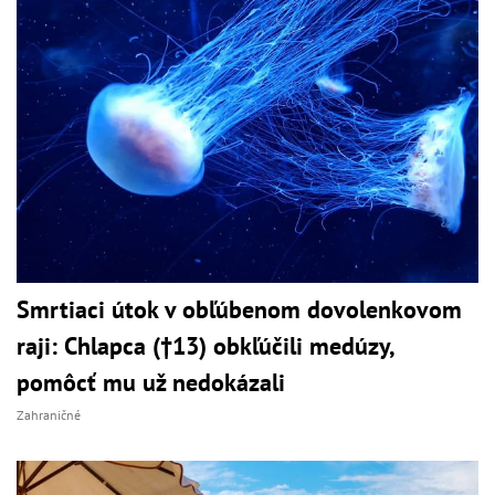
Smrtiaci útok v obľúbenom dovolenkovom
raji: Chlapca (†13) obkľúčili medúzy,
pomôcť mu už nedokázali
Zahraničné