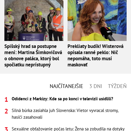
Spišský hrad sa postupne
Prekliaty budík! Wisterová
mení: Martina Šimkovičová
opísala ranné peklo: Nič
o obnove paláca, ktorý bol
nepomáha, toto musí
spočiatku neprístupný
maskovať
NAJČÍTANEJŠIE
3 DNI
TÝŽDEŇ
Odídenci z Markízy: Kde sa po konci v televízii usídlili?
Silná búrka zasiahla juh Slovenska: Vietor vyvracal stromy,
hasiči zasahovali
Sexuálne obťažovanie počas letu: Žena sa zobudila na dotyky