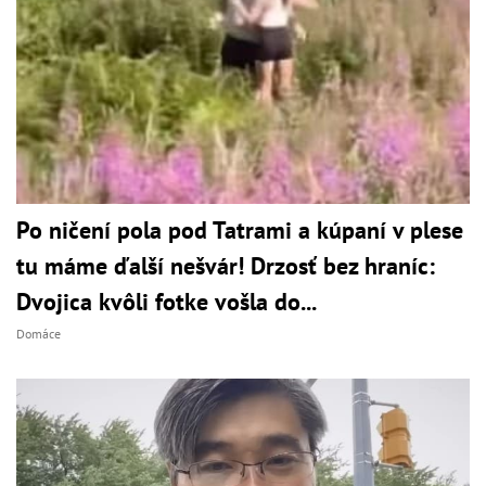
Po ničení pola pod Tatrami a kúpaní v plese
tu máme ďalší nešvár! Drzosť bez hraníc:
Dvojica kvôli fotke vošla do...
Domáce