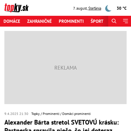
30 °C
7. august
,
Štefánia
DOMÁCE
ZAHRANIČNÉ
PROMINENTI
ŠPORT
ZAUJÍMAV
9.4.2025 21:30
Topky
Prominenti
Domáci prominenti
Alexander Bárta stretol SVETOVÚ krásku:
Partnerka spravila niečo, čo jej doteraz