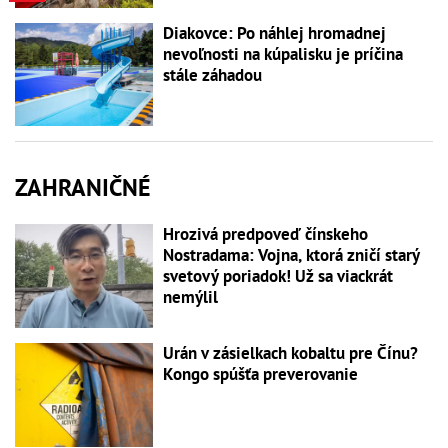
Diakovce: Po náhlej hromadnej
nevoľnosti na kúpalisku je príčina
stále záhadou
ZAHRANIČNÉ
Hrozivá predpoveď čínskeho
Nostradama: Vojna, ktorá zničí starý
svetový poriadok! Už sa viackrát
nemýlil
Urán v zásielkach kobaltu pre Čínu?
Kongo spúšťa preverovanie