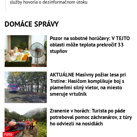
služby hovoria o dezinformačnom útoku
DOMÁCE SPRÁVY
Pozor na sobotné horúčavy: V TEJTO
oblasti môže teplota prekročiť 33
stupňov
AKTUÁLNE Masívny požiar lesa pri
Trstíne: Hasičom komplikuje boj s
plameňmi silný vietor, na miesto
smeruje vrtuľník
Zranenie v horách: Turista po páde
potreboval pomoc záchranárov, z túry
ho odviezli na nosidlách
FOTO