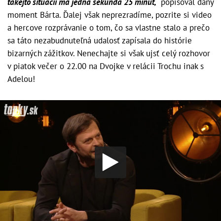
takejto situácii má jedna sekunda 25 minút,“
popisoval daný
moment Bárta. Ďalej však neprezradíme, pozrite si video
a hercove rozprávanie o tom, čo sa vlastne stalo a prečo
sa táto nezabudnuteľná udalosť zapísala do histórie
bizarných zážitkov.
Nenechajte si však ujsť celý rozhovor
v piatok večer o 22.00 na Dvojke v relácii Trochu inak s
Adelou!