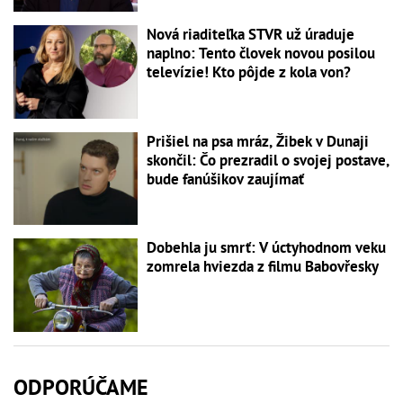
Nová riaditeľka STVR už úraduje
naplno: Tento človek novou posilou
televízie! Kto pôjde z kola von?
Prišiel na psa mráz, Žibek v Dunaji
skončil: Čo prezradil o svojej postave,
bude fanúšikov zaujímať
Dobehla ju smrť: V úctyhodnom veku
zomrela hviezda z filmu Babovřesky
ODPORÚČAME