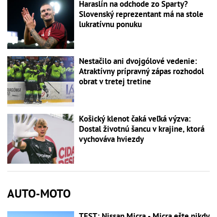
Haraslín na odchode zo Sparty?
Slovenský reprezentant má na stole
lukratívnu ponuku
Nestačilo ani dvojgólové vedenie:
Atraktívny prípravný zápas rozhodol
obrat v tretej tretine
Košický klenot čaká veľká výzva:
Dostal životnú šancu v krajine, ktorá
vychováva hviezdy
AUTO-MOTO
TEST: Nissan Micra - Micra ešte nikdy