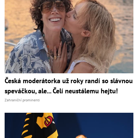
Česká moderátorka už roky randí so slávnou
speváčkou, ale... Čelí neustálemu hejtu!
Zahraniční prominenti