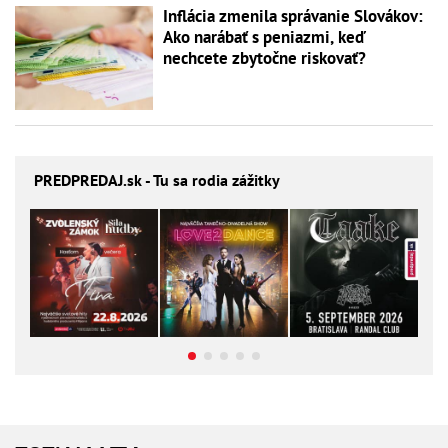
Inflácia zmenila správanie Slovákov:
Ako narábať s peniazmi, keď
nechcete zbytočne riskovať?
PREDPREDAJ
.sk - Tu sa rodia zážitky