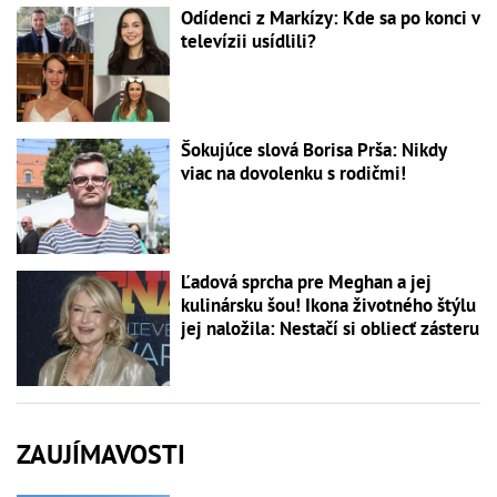
Odídenci z Markízy: Kde sa po konci v
televízii usídlili?
Šokujúce slová Borisa Prša: Nikdy
viac na dovolenku s rodičmi!
Ľadová sprcha pre Meghan a jej
kulinársku šou! Ikona životného štýlu
jej naložila: Nestačí si obliecť zásteru
ZAUJÍMAVOSTI