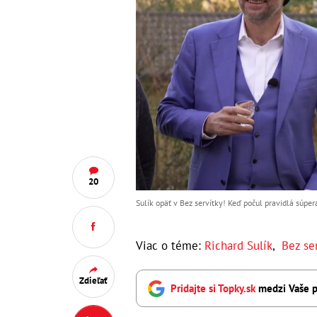
20
Sulík opäť v Bez servítky! Keď počul pravidlá súpera,
Viac o téme:
Richard Sulík
,
Bez se
Zdieľať
Pridajte si Topky.sk
medzi Vaše p