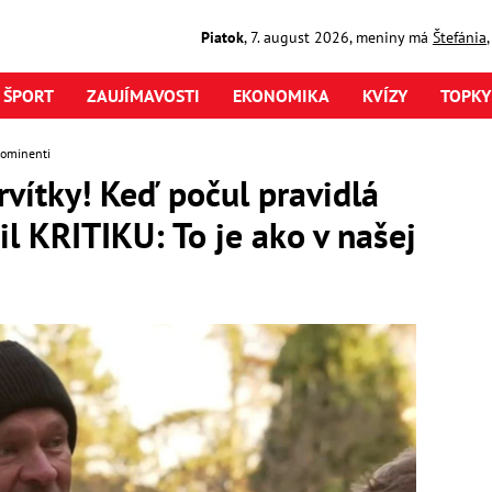
Piatok
,
7. august
2026
,
meniny má
Štefánia
ŠPORT
ZAUJÍMAVOSTI
EKONOMIKA
KVÍZY
TOPKY
rominenti
rvítky! Keď počul pravidlá
il KRITIKU: To je ako v našej