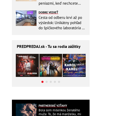
peniazmi, keď nechcete
zbytočne riskovať?
DOBRE VEDIEŤ
Cesta od odberu krvi až po
výsledok: Unikátny pohľad
do špičkového laboratória na
Slovensku
PREDPREDAJ
.sk - Tu sa rodia zážitky
PARTNERSKÉ VZŤAHY
Bola som milenkou ženatého
muža: To, že má manželku, mi