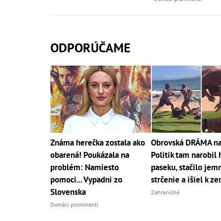
ODPORÚČAME
Známa herečka zostala ako
Obrovská DRÁMA na 
obarená! Poukázala na
Politik tam narobil
problém: Namiesto
paseku, stačilo jem
pomoci... Vypadni zo
strčenie a išiel k ze
Slovenska
Zahraničné
Domáci prominenti