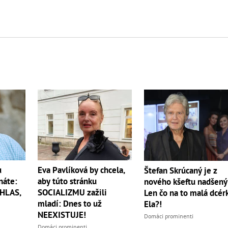
u
Eva Pavlíková by chcela,
Štefan Skrúcaný je z
náte:
aby túto stránku
nového kšeftu nadšený
 HLAS,
SOCIALIZMU zažili
Len čo na to malá dcér
mladí: Dnes to už
Ela?!
NEEXISTUJE!
Domáci prominenti
Domáci prominenti