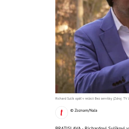
Richard Sulík opäť v relácii Bez servítky (Zdroj: TV J
© Zoznam/NaJa
BRATISLAVA - Richardovi Sulíkovi va