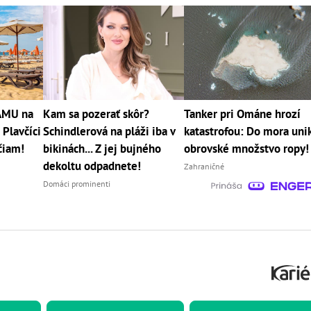
RÁMU na
Kam sa pozerať skôr?
Tanker pri Ománe hrozí
 Plavčíci
Schindlerová na pláži iba v
katastrofou: Do mora uni
čiam!
bikinách... Z jej bujného
obrovské množstvo ropy!
dekoltu odpadnete!
Zahraničné
Domáci prominenti