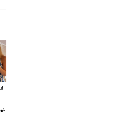
u!
tné