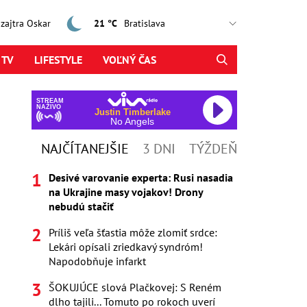
, zajtra Oskar
21 °C
 TV
LIFESTYLE
VOĽNÝ ČAS
STREAM
NAŽIVO
Justin Timberlake
No Angels
NAJČÍTANEJŠIE
3 DNI
TÝŽDEŇ
Desivé varovanie experta: Rusi nasadia
na Ukrajine masy vojakov! Drony
nebudú stačiť
Príliš veľa šťastia môže zlomiť srdce:
Lekári opísali zriedkavý syndróm!
Napodobňuje infarkt
ŠOKUJÚCE slová Plačkovej: S Reném
dlho tajili... Tomuto po rokoch uverí