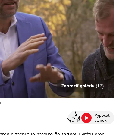
Zobraziť galériu
(12)
OJ)
Vypočuť
článok
renie zachutilo natoľko, že sa znovu vrátil pred