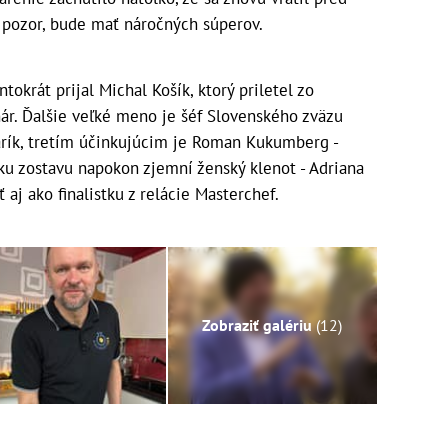
e pozor, bude mať náročných súperov.
tokrát prijal Michal Košík, ktorý priletel zo
hár. Ďalšie veľké meno je šéf Slovenského zväzu
arík, tretím účinkujúcim je Roman Kukumberg -
sku zostavu napokon zjemní ženský klenot - Adriana
 aj ako finalistku z relácie Masterchef.
Zobraziť galériu
(12)