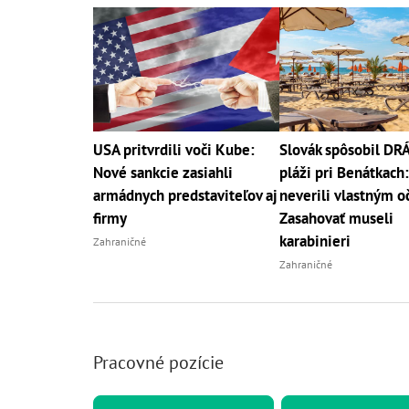
USA pritvrdili voči Kube:
Slovák spôsobil D
Nové sankcie zasiahli
pláži pri Benátkach:
armádnych predstaviteľov aj
neverili vlastným o
firmy
Zasahovať museli
karabinieri
Zahraničné
Zahraničné
Pracovné pozície