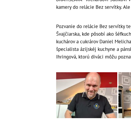
kamery do relácie Bez servítky. Al
Pozvanie do relácie Bez servítky ten
Švajčiarska, kde pôsobí ako šéfkuc
kuchárov a cukrárov Daniel Melich
špecialista ázijskéj kuchyne a pán
Ihringová, ktorú diváci môžu poznať