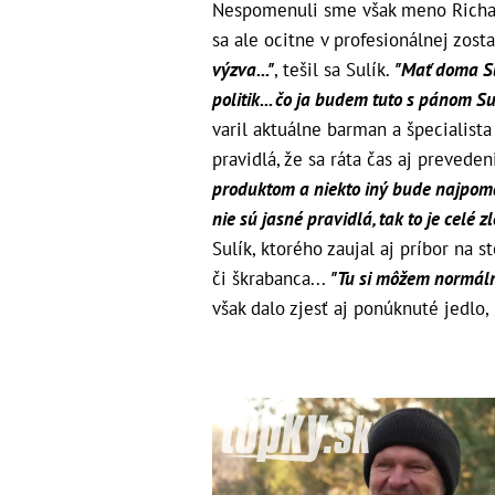
Nespomenuli sme však meno Richarda
sa ale ocitne v profesionálnej zost
výzva..."
, tešil sa Sulík.
"Mať doma Su
politik... čo ja budem tuto s pánom Sul
varil aktuálne barman a špecialist
pravidlá, že sa ráta čas aj preveden
produktom a niekto iný bude najpoma
nie sú jasné pravidlá, tak to je celé z
Sulík, ktorého zaujal aj príbor na 
či škrabanca...
"Tu si môžem normáln
však dalo zjesť aj ponúknuté jedlo,