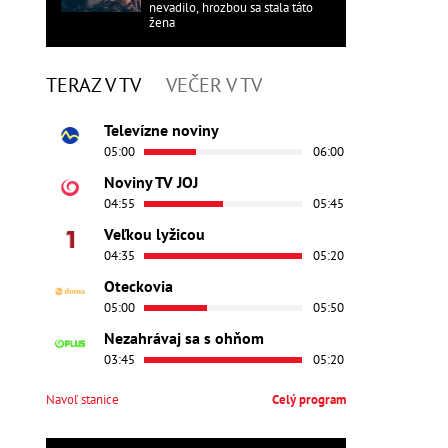
nevadilo, hrozbou sa stala táto
žena
TERAZ V TV
VEČER V TV
Televízne noviny
05:00
06:00
Noviny TV JOJ
04:55
05:45
Veľkou lyžicou
04:35
05:20
Oteckovia
05:00
05:50
Nezahrávaj sa s ohňom
03:45
05:20
Navoľ stanice
Celý program