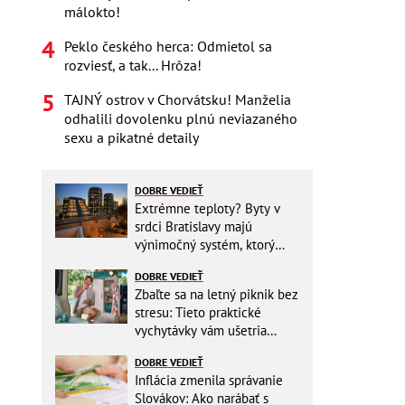
málokto!
Peklo českého herca: Odmietol sa
rozviesť, a tak... Hrôza!
TAJNÝ ostrov v Chorvátsku! Manželia
odhalili dovolenku plnú neviazaného
sexu a pikatné detaily
DOBRE VEDIEŤ
Extrémne teploty? Byty v
srdci Bratislavy majú
výnimočný systém, ktorý
ešte aj šetrí náklady
DOBRE VEDIEŤ
Zbaľte sa na letný piknik bez
stresu: Tieto praktické
vychytávky vám ušetria
miesto v batohu!
DOBRE VEDIEŤ
Inflácia zmenila správanie
Slovákov: Ako narábať s