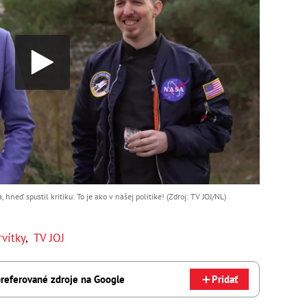
 hneď spustil kritiku: To je ako v našej politike! (Zdroj: TV JOJ/NL)
rvítky
,
TV JOJ
referované zdroje na Google
Pridať