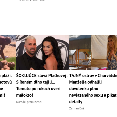
pláži:
ŠOKUJÚCE slová Plačkovej:
TAJNÝ ostrov v Chorvátsk
 hotovú
S Reném dlho tajili...
Manželia odhalili
né
Tomuto po rokoch uverí
dovolenku plnú
mi!
málokto!
neviazaného sexu a pika
detaily
Domáci prominenti
Zahraničné