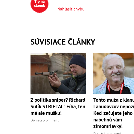
Tip na
článok
Nahlásiť chybu
SÚVISIACE ČLÁNKY
Z politika sniper? Richard
Tohto muža z klan
Sulík STRIEĽAL: Fíha, ten
Labudovcov nepoz
má ale mušku!
Keď začujete jeho
nabehnú vám
Domáci prominenti
zimomriavky!
Domáci prominenti