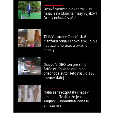
ZAHRANIČNÉ
Desivé varovanie experta: Rusi
nasadia na Ukrajine masy vojakov!
Drony nebudú stačiť
ZAHRANIČNÉ
TAJNÝ ostrov v Chorvátsku!
Manželia odhalili dovolenku plnú
neviazaného sexu a pikatné
detaily
ZAHRANIČNÉ
Desivé VIDEO len pre silné
žalúdky: Chlapca zabilo na
priechode auto! Telo našli o 150
metrov ďalej
ZAHRANIČNÉ
Nahá žena rozpútala chaos v
obchode: Tvrdila, že je v
Anglicku, spomínala Jobsa aj
amfetamín