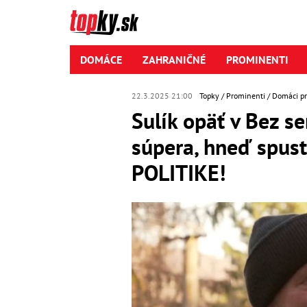
DOMÁCE
ZAHRANIČNÉ
PROMINENTI
22.3.2025 21:00
Topky
Prominenti
Domáci p
Sulík opäť v Bez se
súpera, hneď spust
POLITIKE!