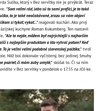
 Sulíka, ktorý v Bez servítky nie je prvýkrát. Teraz
ave.
"Som veľmi rád, lebo sú to samí profíci, je to taká
líka, to je také neočakávané, zrazu sa vám objaví
íkom si tykať, vykať..."
reagovali kuchári. Ako prvý
a ázijskej kuchyne Roman Kukumberg. Ten nastavil
ie.
"Ale to nejde, môžem byť najrýchlejší s najhorším
lší s najlepším produktom a kto vyhral potom? Keď
le. To je veľmi veľmi podobné slovenskej politike,"
tvrdí
stole. Nôž bol dokonale vyčistený, bez jedinej šmuhy
e pozrieť, či mám zuby umyté,"
skúšal to. Či sa ním
 uvidíte v Bez servítky v pondelok o 17.55 na JOJ-ke.