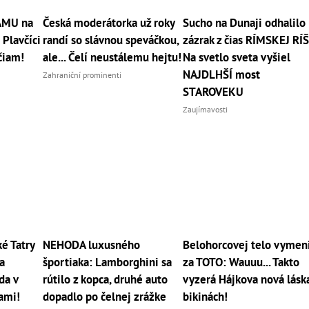
RÁMU na
Česká moderátorka už roky
Sucho na Dunaji odhalilo
 Plavčíci
randí so slávnou speváčkou,
zázrak z čias RÍMSKEJ RÍŠ
čiam!
ale... Čelí neustálemu hejtu!
Na svetlo sveta vyšiel
NAJDLHŠÍ most
Zahraniční prominenti
STAROVEKU
Zaujímavosti
 Tatry
NEHODA luxusného
Belohorcovej telo vymen
a
športiaka: Lamborghini sa
za TOTO: Wauuu... Takto
da v
rútilo z kopca, druhé auto
vyzerá Hájkova nová lásk
cami!
dopadlo po čelnej zrážke
bikinách!