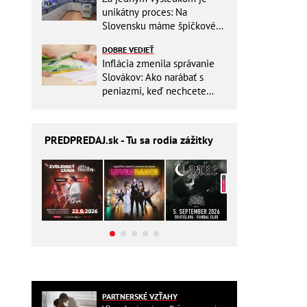
unikátny proces: Na
Slovensku máme špičkové
pracovisko
DOBRE VEDIEŤ
Inflácia zmenila správanie
Slovákov: Ako narábať s
peniazmi, keď nechcete
zbytočne riskovať?
PREDPREDAJ
.sk - Tu sa rodia zážitky
PARTNERSKÉ VZŤAHY