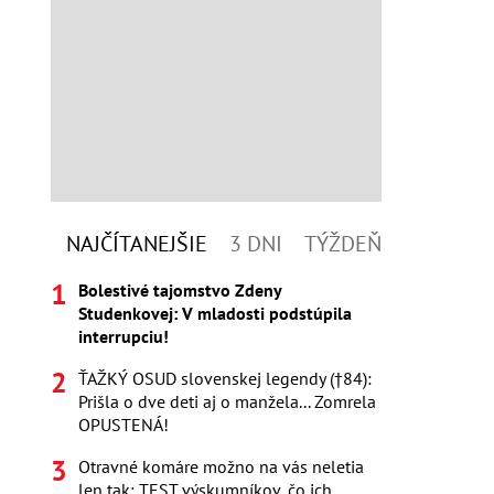
NAJČÍTANEJŠIE
3 DNI
TÝŽDEŇ
Bolestivé tajomstvo Zdeny
Studenkovej: V mladosti podstúpila
interrupciu!
ŤAŽKÝ OSUD slovenskej legendy (†84):
Prišla o dve deti aj o manžela... Zomrela
OPUSTENÁ!
Otravné komáre možno na vás neletia
len tak: TEST výskumníkov, čo ich