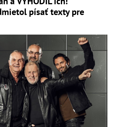
án a VYHODIL ich!
dmietol písať texty pre