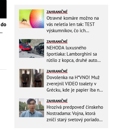
ZAHRANIČNÉ
Otravné komáre možno na
 do
vás neletia len tak: TEST
výskumníkov, čo ich
..
priťahujú najviac?
ZAHRANIČNÉ
NEHODA luxusného
športiaka: Lamborghini sa
rútilo z kopca, druhé auto
dopadlo po čelnej zrážke
ZAHRANIČNÉ
horšie
Dovolenka na H*VNO! Muž
zverejnil VIDEO toalety v
Grécku, kde je papier iba na
OKRASU: Utrieť sa musíte ísť
ZAHRANIČNÉ
do kuchyne
Hrozivá predpoveď čínskeho
Nostradama: Vojna, ktorá
zničí starý svetový poriadok!
Už sa viackrát nemýlil