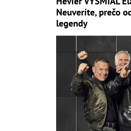
Hevier VYSMIAL El
Neuveríte, prečo o
legendy