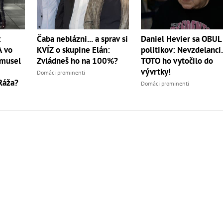
:
Čaba neblázni... a sprav si
Daniel Hevier sa OBUL
A vo
KVÍZ o skupine Elán:
politikov: Nevzdelanci.
 musel
Zvládneš ho na 100%?
TOTO ho vytočilo do
vývrtky!
Domáci prominenti
Ráža?
Domáci prominenti