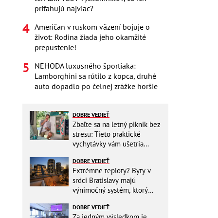
priťahujú najviac?
Američan v ruskom väzení bojuje o
život: Rodina žiada jeho okamžité
prepustenie!
NEHODA luxusného športiaka:
Lamborghini sa rútilo z kopca, druhé
auto dopadlo po čelnej zrážke horšie
DOBRE VEDIEŤ
Zbaľte sa na letný piknik bez
stresu: Tieto praktické
vychytávky vám ušetria
miesto v batohu!
DOBRE VEDIEŤ
Extrémne teploty? Byty v
srdci Bratislavy majú
výnimočný systém, ktorý
ešte aj šetrí náklady
DOBRE VEDIEŤ
Za jedným výsledkom je