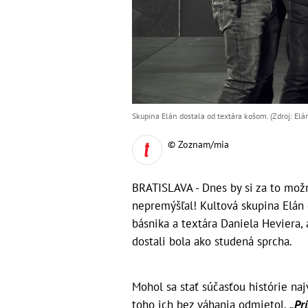
Skupina Elán dostala od textára košom. (Zdroj: Elá
© Zoznam/mia
BRATISLAVA - Dnes by si za to možn
nepremýšľal! Kultová skupina Elán 
básnika a textára Daniela Heviera,
dostali bola ako studená sprcha.
Mohol sa stať súčasťou histórie na
toho ich bez váhania odmietol.
„Pr