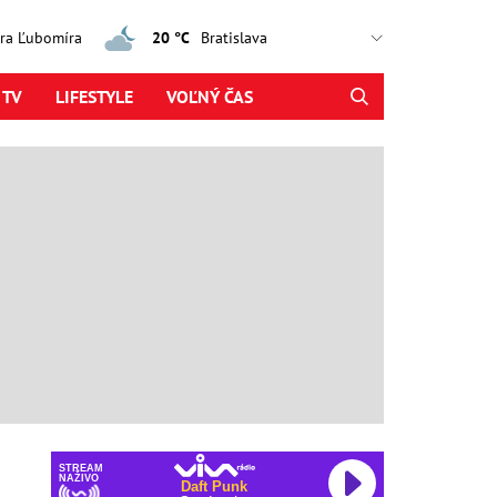
jtra Ľubomíra
20 °C
 TV
LIFESTYLE
VOĽNÝ ČAS
STREAM
NAŽIVO
Daft Punk