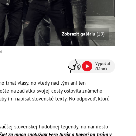
Zobraziť galériu
(19)
n)
Vypočuť
článok
o trhal vlasy, no vtedy nad tým ani len
ešte na začiatku svojej cesty oslovila známeho
 aby im napísal slovenské texty. No odpoveď, ktorú
jväčšej slovenskej hudobnej legendy, no namiesto
išiel za mnou spolužiak Fero Turák a hovorí mi, hrám v