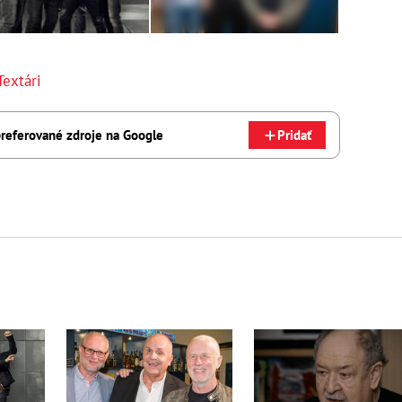
Textári
referované zdroje na Google
Pridať