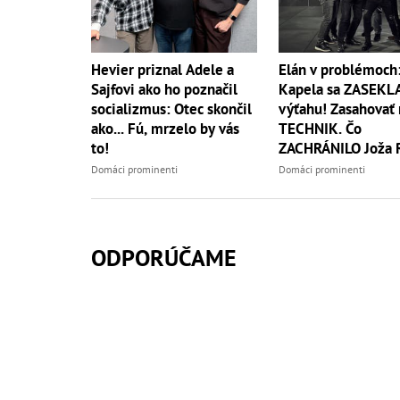
Hevier priznal Adele a
Elán v problémoch
Sajfovi ako ho poznačil
Kapela sa ZASEKL
socializmus: Otec skončil
výťahu! Zasahovať
ako... Fú, mrzelo by vás
TECHNIK. Čo
to!
ZACHRÁNILO Joža 
Domáci prominenti
Domáci prominenti
ODPORÚČAME