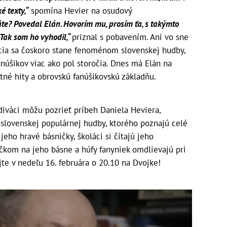
é texty,“
spomína Hevier na osudový
áte? Povedal Elán. Hovorím mu, prosím ťa, s takýmto
Tak som ho vyhodil,“
priznal s pobavením. Ani vo sne
cia sa čoskoro stane fenoménom slovenskej hudby,
anúšikov viac ako pol storočia. Dnes má Elán na
tné hity a obrovskú fanúšikovskú základňu.
diváci môžu pozrieť príbeh Daniela Heviera,
 slovenskej populárnej hudby, ktorého poznajú celé
jeho hravé básničky, školáci si čítajú jeho
čkom na jeho básne a húfy fanyniek omdlievajú pri
ujte v nedeľu 16. februára o 20.10 na Dvojke!