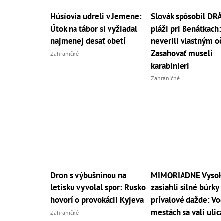
Húsíovia udreli v Jemene:
Slovák spôsobil D
Útok na tábor si vyžiadal
pláži pri Benátkach:
najmenej desať obetí
neverili vlastným o
Zasahovať museli
Zahraničné
karabinieri
Zahraničné
Dron s výbušninou na
MIMORIADNE Vysoké
letisku vyvolal spor: Rusko
zasiahli silné búrky 
hovorí o provokácii Kyjeva
prívalové dažde: Vo
mestách sa valí uli
Zahraničné