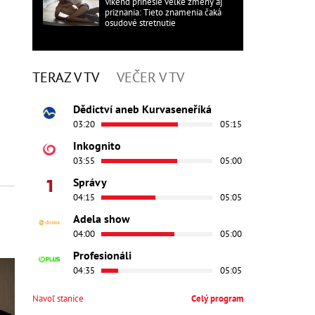
Víkend prinesie veľké zmeny aj
priznania: Tieto znamenia čaká
osudové stretnutie
TERAZ V TV
VEČER V TV
Dědictví aneb Kurvaseneříká
03:20
05:15
Inkognito
03:55
05:00
Správy
04:15
05:05
Adela show
04:00
05:00
Profesionáli
04:35
05:05
Navoľ stanice
Celý program