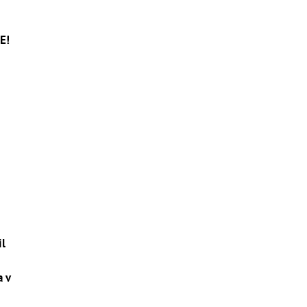
E!
il
a v