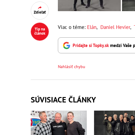
Zdieľať
Viac o téme:
Elán
,
Daniel Hevier
,
Tip na
článok
Pridajte si Topky.sk
medzi Vaše p
Nahlásiť chybu
SÚVISIACE ČLÁNKY