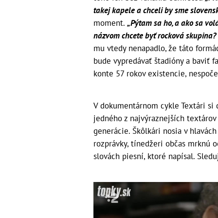
takej kapele a chceli by sme slovensk
moment.
„Pýtam sa ho, a ako sa vol
názvom chcete byť rocková skupina? 
mu vtedy nenapadlo, že táto formá
bude vypredávať štadióny a baviť f
konte 57 rokov existencie, nespoče
V dokumentárnom cykle Textári si 
jedného z najvýraznejších textárov
generácie. Škôlkári nosia v hlavách 
rozprávky, tínedžeri občas mrknú o
slovách piesní, ktoré napísal. Sled