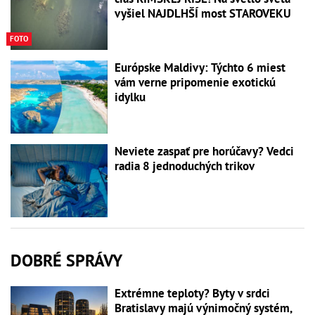
vyšiel NAJDLHŠÍ most STAROVEKU
FOTO
Európske Maldivy: Týchto 6 miest
vám verne pripomenie exotickú
idylku
Neviete zaspať pre horúčavy? Vedci
radia 8 jednoduchých trikov
DOBRÉ SPRÁVY
Extrémne teploty? Byty v srdci
Bratislavy majú výnimočný systém,