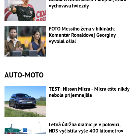
vychováva hviezdy
FOTO Messiho žena v bikinách:
Komentár Ronaldovej Georginy
vyvolal ošiaľ
AUTO-MOTO
TEST: Nissan Micra - Micra ešte nikdy
nebola príjemnejšia
Letná údržba diaľnic je v polovici,
NDS vyčistila vyše 400 kilometrov