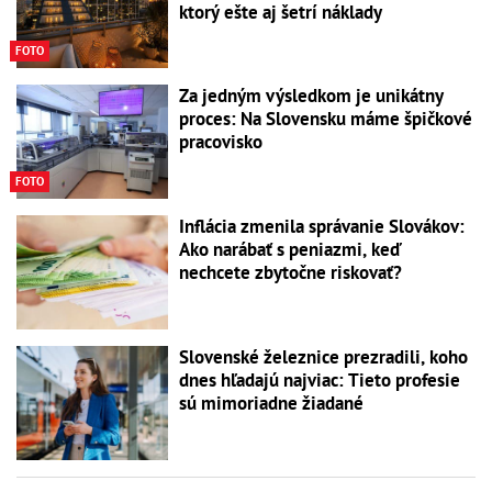
ktorý ešte aj šetrí náklady
FOTO
Za jedným výsledkom je unikátny
proces: Na Slovensku máme špičkové
pracovisko
FOTO
Inflácia zmenila správanie Slovákov:
Ako narábať s peniazmi, keď
nechcete zbytočne riskovať?
Slovenské železnice prezradili, koho
dnes hľadajú najviac: Tieto profesie
sú mimoriadne žiadané