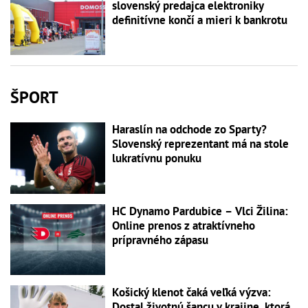
slovenský predajca elektroniky
definitívne končí a mieri k bankrotu
ŠPORT
Haraslín na odchode zo Sparty?
Slovenský reprezentant má na stole
lukratívnu ponuku
HC Dynamo Pardubice – Vlci Žilina:
Online prenos z atraktívneho
prípravného zápasu
Košický klenot čaká veľká výzva:
Dostal životnú šancu v krajine, ktorá