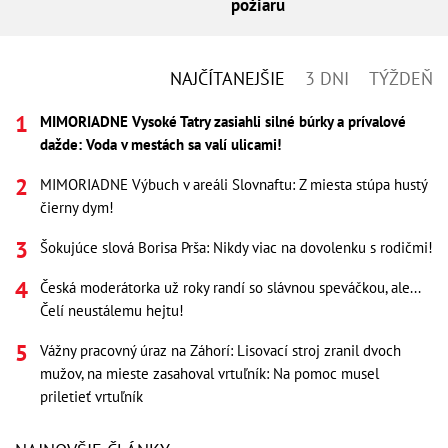
požiaru
NAJČÍTANEJŠIE
3 DNI
TÝŽDEŇ
MIMORIADNE Vysoké Tatry zasiahli silné búrky a prívalové
dažde: Voda v mestách sa valí ulicami!
MIMORIADNE Výbuch v areáli Slovnaftu: Z miesta stúpa hustý
čierny dym!
Šokujúce slová Borisa Prša: Nikdy viac na dovolenku s rodičmi!
Česká moderátorka už roky randí so slávnou speváčkou, ale...
Čelí neustálemu hejtu!
Vážny pracovný úraz na Záhorí: Lisovací stroj zranil dvoch
mužov, na mieste zasahoval vrtuľník: Na pomoc musel
priletieť vrtuľník