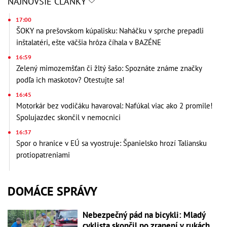
NAJNOVŠIE ČLÁNKY
17:00
ŠOKY na prešovskom kúpalisku: Naháčku v sprche prepadli
inštalatéri, ešte väčšia hrôza číhala v BAZÉNE
16:59
Zelený mimozemšťan či žltý šašo: Spoznáte známe značky
podľa ich maskotov? Otestujte sa!
16:45
Motorkár bez vodičáku havaroval: Nafúkal viac ako 2 promile!
Spolujazdec skončil v nemocnici
16:37
Spor o hranice v EÚ sa vyostruje: Španielsko hrozí Taliansku
protiopatreniami
DOMÁCE SPRÁVY
Nebezpečný pád na bicykli: Mladý
cyklista skončil po zranení v rukách