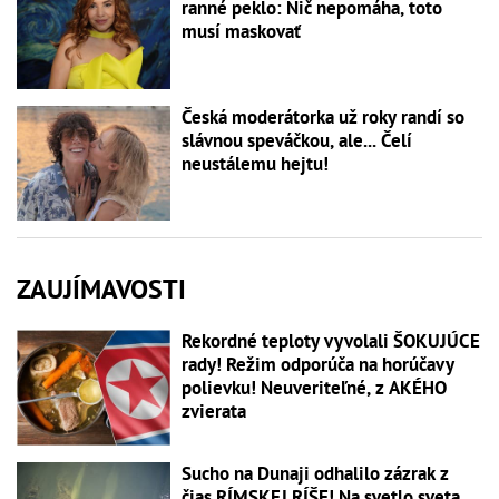
ranné peklo: Nič nepomáha, toto
musí maskovať
Česká moderátorka už roky randí so
slávnou speváčkou, ale... Čelí
neustálemu hejtu!
ZAUJÍMAVOSTI
Rekordné teploty vyvolali ŠOKUJÚCE
rady! Režim odporúča na horúčavy
polievku! Neuveriteľné, z AKÉHO
zvierata
Sucho na Dunaji odhalilo zázrak z
čias RÍMSKEJ RÍŠE! Na svetlo sveta