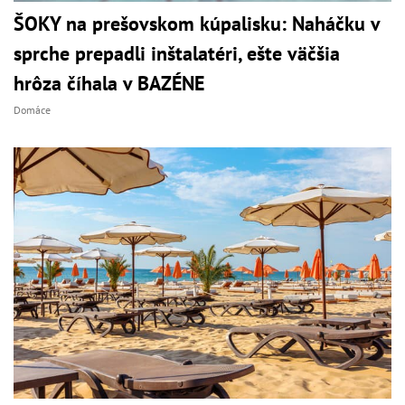
ŠOKY na prešovskom kúpalisku: Naháčku v
sprche prepadli inštalatéri, ešte väčšia
hrôza číhala v BAZÉNE
Domáce