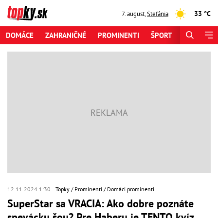
33 °C
7. august
,
Štefánia
DOMÁCE
ZAHRANIČNÉ
PROMINENTI
ŠPORT
ZAUJÍMAV
12.11.2024 1:30
Topky
Prominenti
Domáci prominenti
SuperStar sa VRACIA: Ako dobre poznáte
spevácku šou? Pre Haberu je TENTO kvíz