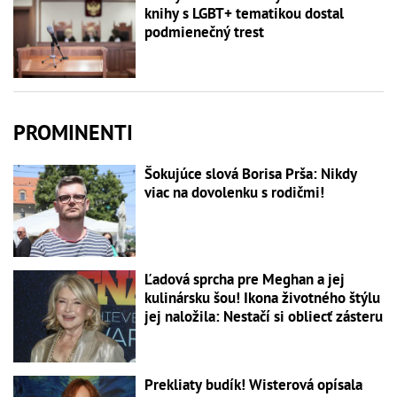
knihy s LGBT+ tematikou dostal
podmienečný trest
PROMINENTI
Šokujúce slová Borisa Prša: Nikdy
viac na dovolenku s rodičmi!
Ľadová sprcha pre Meghan a jej
kulinársku šou! Ikona životného štýlu
jej naložila: Nestačí si obliecť zásteru
Prekliaty budík! Wisterová opísala