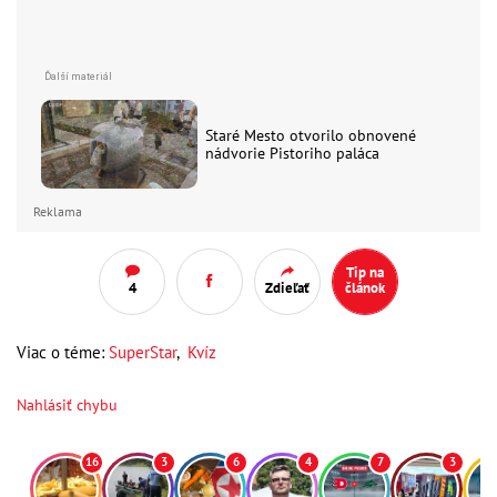
Staré Mesto otvorilo obnovené
nádvorie Pistoriho paláca
Reklama
Tip na
4
Zdieľať
článok
Viac o téme:
SuperStar
,
Kvíz
Nahlásiť chybu
16
3
6
4
7
3