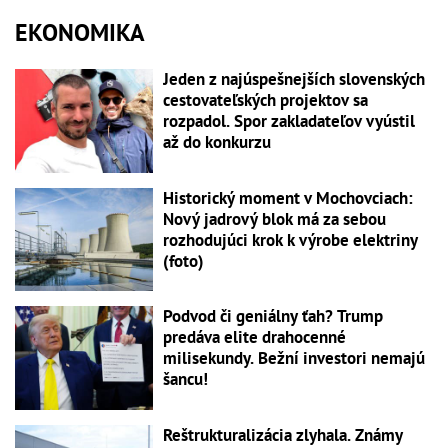
EKONOMIKA
Jeden z najúspešnejších slovenských
cestovateľských projektov sa
rozpadol. Spor zakladateľov vyústil
až do konkurzu
Historický moment v Mochovciach:
Nový jadrový blok má za sebou
rozhodujúci krok k výrobe elektriny
(foto)
Podvod či geniálny ťah? Trump
predáva elite drahocenné
milisekundy. Bežní investori nemajú
šancu!
Reštrukturalizácia zlyhala. Známy