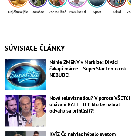
Najčítanejšie
Domáce
Zahraničné
Prominenti
Šport
Krimi
Zaují
SÚVISIACE ČLÁNKY
Náhle ZMENY v Markíze: Diváci
čakajú márne... SuperStar tento rok
NEBUDE!
Nová televízna šou? V porote VŠETCI
obávaní KATI... Uff, kto by nabral
odvahu sa prihlásiť?!
KVÍZ Čo najviac hýbalo svetom