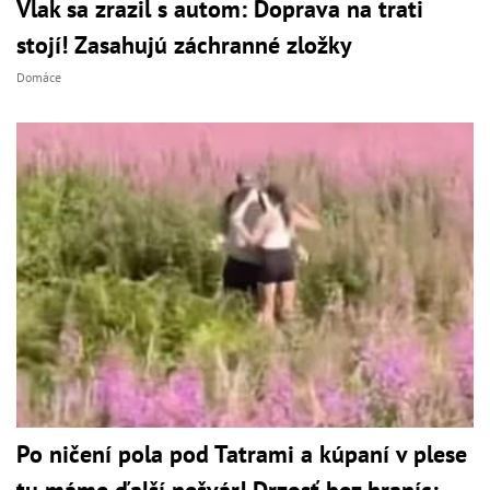
Vlak sa zrazil s autom: Doprava na trati
stojí! Zasahujú záchranné zložky
Domáce
Po ničení pola pod Tatrami a kúpaní v plese
tu máme ďalší nešvár! Drzosť bez hraníc: