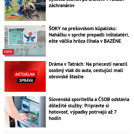
záchranárov
ŠOKY na prešovskom kúpalisku:
Naháčku v sprche prepadli inštalatéri,
ešte väčšia hrôza číhala v BAZÉNE
FOTO
Dráma v Tatrách: Na priecestí narazil
osobný vlak do auta, cestujúci mali
obrovské šťastie
Slovenská sporiteľňa a ČSOB odstavia
dôležité služby: Pripravte si
hotovosť, výpadky potrvajú až 7
hodín