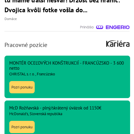
Dvojica kvôli fotke vošla do...
Domáce
Pracovné pozície
MONTÉR OCEĽOVÝCH KONŠTRUKCIÍ - FRANCÚZSKO - 3 600
netto
CHRISTAL s. r. o., Francúzsko
Pozri ponuku
McD Rožňavská - plný/skrátený úväzok od 1150€
McDonald's, Slovenská republika
Pozri ponuku