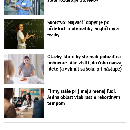
stále rozdeľuje Slovákov
Školstvo: Najväčší dopyt je po
učiteľoch matematiky, angličtiny a
fyziky
Otázky, ktoré by ste mali položiť na
pohovore: Ako zistiť, do čoho naozaj
idete (a vyhnúť sa šoku pri nástupe)
Firmy stále prijímajú menej ľudí.
Jedna oblasť však rastie rekordným
tempom