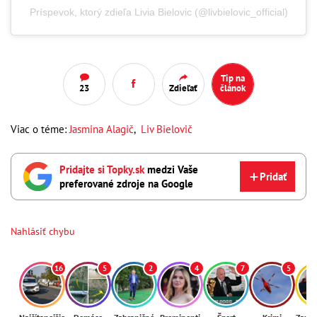
Príspevok, ktorý zdieľa Livia Bielovic (@livbielovic_official)
Tip na
23
Zdieľať
článok
Viac o téme:
Jasmina Alagič
,
Liv Bielovič
Pridajte si Topky.sk
medzi Vaše
Pridať
preferované zdroje na Google
Nahlásiť chybu
16
5
2
4
7
5