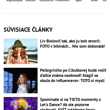
Najčítanejšie
Domáce
Zahraničné
Prominenti
Šport
Krimi
Zaují
SÚVISIACE ČLÁNKY
Liv Bielovič tak, ako ju boh stvoril:
FOTO v bikinách... Nie som dokonalá!
Pellegriniho po Cibulkovej bude voliť
ďalšia známa osobnosť! Alagič sa
obula do influencerov: TOTO si myslí
Spomínate si na TIETO momenty z
Let's Dance? Ak ste pozorne
sledovali, KVÍZ zvládnete ľavou