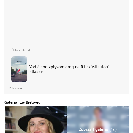
Vodič pod vplyvom drog na R1 skúsil utiecť
hliadke
Reklama
Galéria: Liv Bielovič
Zobraziť galériu
(16)