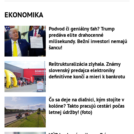
EKONOMIKA
Podvod či geniálny ťah? Trump
predáva elite drahocenné
milisekundy. Bežní investori nemajú
šancu!
Reštrukturalizácia zlyhala. Známy
slovenský predajca elektroniky
definitívne končí a mieri k bankrotu
Čo sa deje na diaľnici, kým stojíte v
kolóne? Takto pracujú cestári počas
letnej údržby! (foto)