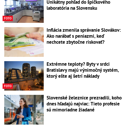
Unikátny pohľad do špičkového
laboratória na Slovensku
FOTO
Inflácia zmenila správanie Slovákov:
Ako narábať s peniazmi, keď
nechcete zbytočne riskovať?
Extrémne teploty? Byty v srdci
Bratislavy majú výnimočný systém,
ktorý ešte aj šetrí náklady
FOTO
Slovenské železnice prezradili, koho
dnes hľadajú najviac: Tieto profesie
sú mimoriadne žiadané