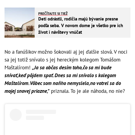
PREČÍTAJTE SI TIEŽ
Deti odrástli, rodičia majú bývanie presne
podľa seba. V novom dome je všetko pre ich
život i návštevy vnúčat
No a fanúšikov možno šokovali aj jej ďalšie slová. V noci
sa jej totiž snívalo s jej hereckým kolegom Tomášom
Maštalírom!
„Ja sa občas desím toho,čo sa mi bude
snívať,keď pôjdem spať. Dnes sa mi snívalo s kolegom
Maštalírom. Vôbec som naňho nemyslela,no votrel sa do
mojej snovej priazne,"
priznala. To je ale náhoda, no nie?