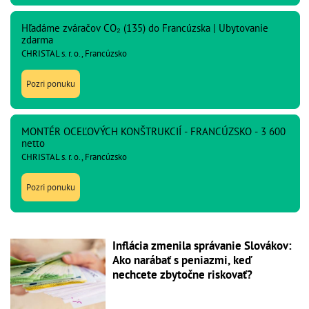
Hľadáme zváračov CO₂ (135) do Francúzska | Ubytovanie
zdarma
CHRISTAL s. r. o., Francúzsko
Pozri ponuku
MONTÉR OCEĽOVÝCH KONŠTRUKCIÍ - FRANCÚZSKO - 3 600
netto
CHRISTAL s. r. o., Francúzsko
Pozri ponuku
Inflácia zmenila správanie Slovákov:
Ako narábať s peniazmi, keď
nechcete zbytočne riskovať?