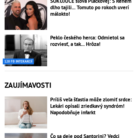
ŠOKUJÚCE slová Plačkovej: S Reném
dlho tajili... Tomuto po rokoch uverí
málokto!
Peklo českého herca: Odmietol sa
rozviesť, a tak... Hrôza!
128 FB INTERAKCIÍ
ZAUJÍMAVOSTI
Príliš veľa šťastia môže zlomiť srdce:
Lekári opísali zriedkavý syndróm!
Napodobňuje infarkt
Čo sa deje pod Santorini? Vedci