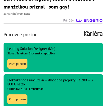
manželkou priznal - som gay!
Zahraniční prominenti
Pracovné pozície
Leading Solution Designer (f/m)
Slovak Telekom, Slovenská republika
Pozri ponuku
Elektrikár do Francúzska – dlhodobé projekty | 3 200 – 3
800 € netto
CHRISTAL s. r. o., Francúzsko
Pozri ponuku