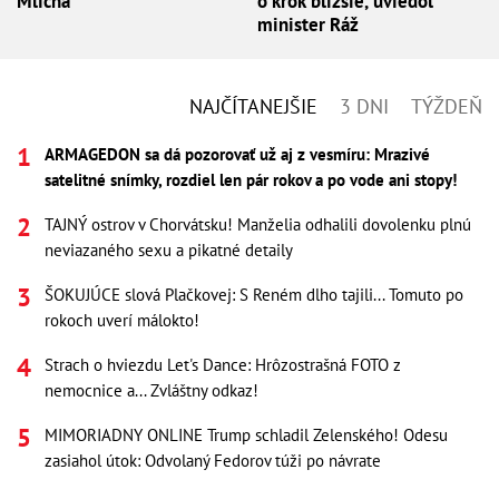
Mlícha
o krok bližšie, uviedol
minister Ráž
NAJČÍTANEJŠIE
3 DNI
TÝŽDEŇ
ARMAGEDON sa dá pozorovať už aj z vesmíru: Mrazivé
satelitné snímky, rozdiel len pár rokov a po vode ani stopy!
TAJNÝ ostrov v Chorvátsku! Manželia odhalili dovolenku plnú
neviazaného sexu a pikatné detaily
ŠOKUJÚCE slová Plačkovej: S Reném dlho tajili... Tomuto po
rokoch uverí málokto!
Strach o hviezdu Let's Dance: Hrôzostrašná FOTO z
nemocnice a... Zvláštny odkaz!
MIMORIADNY ONLINE Trump schladil Zelenského! Odesu
zasiahol útok: Odvolaný Fedorov túži po návrate