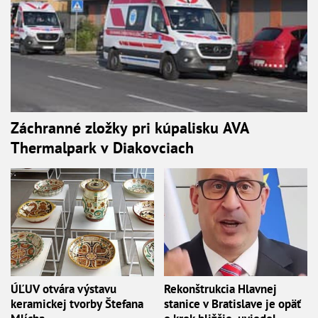
Záchranné zložky pri kúpalisku AVA
Thermalpark v Diakovciach
ÚĽUV otvára výstavu
Rekonštrukcia Hlavnej
keramickej tvorby Štefana
stanice v Bratislave je opäť