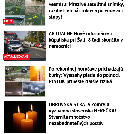
vesmíru: Mrazivé satelitné snímky,
rozdiel len pár rokov a po vode ani
stopy!
FOTO
AKTUÁLNE Nové informácie z
kúpaliska pri Šali: 8 ľudí skončilo v
nemocnici
AKTUALIZOVANÉ
Po rekordnej horúčave prichádzajú
búrky: Výstrahy platia do polnoci,
PIATOK prinesie ďalšie riziká
OBROVSKÁ STRATA Zomrela
významná slovenská HEREČKA!
Stvárnila množstvo
nezabudnuteľných postáv