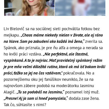
Liv Bielovič sa na sociálnej sieti pochválila fotkou bez
mejkapu.
„Chaos máme niekedy nielen v živote, ale aj ráno
na hlave. Som po zobudení ako každá iná žena,“
zverila sa.
Spánok, ako priznala, je pre ňu alfa a omega a nerada sa
ho kvôli práci vzdáva.
„Nie perfektná, ale štastná,
vyspinkaná. A to je najviac. Mať pravidelný spánkový režim
je pre mňa veľmi dôležitá rutina, ktorá ak má ísť bokom kvôli
práci, ťažko sa jej na čas vzdávam,"
pokračovala. No a
pozornejšiemu oku jej fanúšikov neuniklo, že sa na
najnovšom zábere podobá na moderátorku Jasminu
Alagič.
„Tu sa podobáš na Jasminu,“
poznamel istý muž.
„Presne! Aj ja som si hneď pomyslela,“
dodala zase žena.
Tak čo, súhlasíte s nimi?