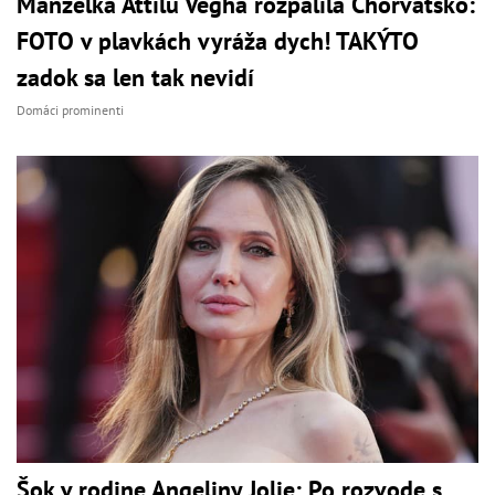
Manželka Attilu Végha rozpálila Chorvátsko:
FOTO v plavkách vyráža dych! TAKÝTO
zadok sa len tak nevidí
Domáci prominenti
Šok v rodine Angeliny Jolie: Po rozvode s