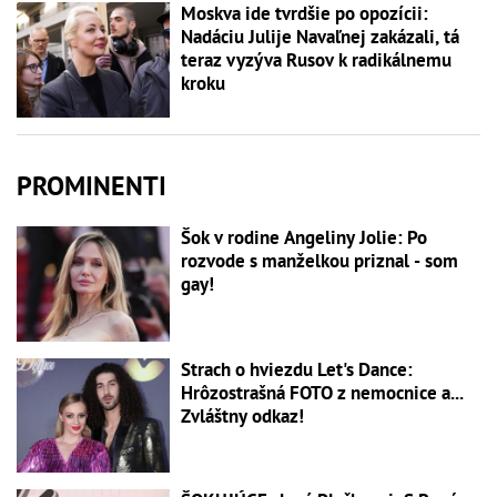
Moskva ide tvrdšie po opozícii:
Nadáciu Julije Navaľnej zakázali, tá
teraz vyzýva Rusov k radikálnemu
kroku
PROMINENTI
Šok v rodine Angeliny Jolie: Po
rozvode s manželkou priznal - som
gay!
Strach o hviezdu Let's Dance:
Hrôzostrašná FOTO z nemocnice a...
Zvláštny odkaz!