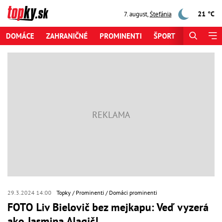
21 °C
7. august
,
Štefánia
DOMÁCE
ZAHRANIČNÉ
PROMINENTI
ŠPORT
ZAUJÍMAV
29.3.2024 14:00
Topky
Prominenti
Domáci prominenti
FOTO Liv Bielovič bez mejkapu: Veď vyzerá
ako Jasmina Alagič!