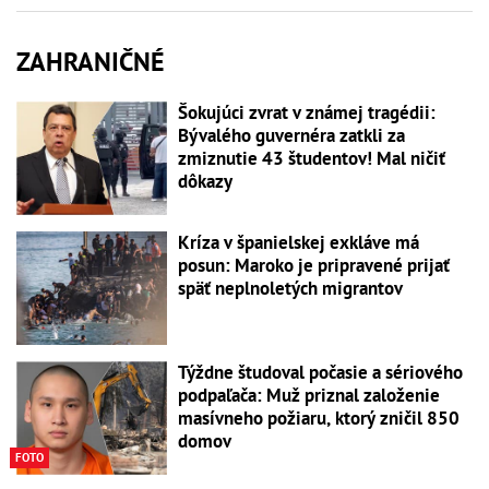
ZAHRANIČNÉ
Šokujúci zvrat v známej tragédii:
Bývalého guvernéra zatkli za
zmiznutie 43 študentov! Mal ničiť
dôkazy
Kríza v španielskej exkláve má
posun: Maroko je pripravené prijať
späť neplnoletých migrantov
Týždne študoval počasie a sériového
podpaľača: Muž priznal založenie
masívneho požiaru, ktorý zničil 850
domov
FOTO