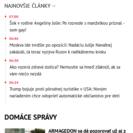
NAJNOVŠIE ČLÁNKY
07:00
Šok v rodine Angeliny Jolie: Po rozvode s manželkou priznal -
som gay!
06:46
Moskva ide tvrdšie po opozícii: Nadáciu Julije Navaľnej
zakázali, tá teraz vyzýva Rusov k radikálnemu kroku
06:30
Ako vyzerá zdravá stolica? Nemusíte sa hneď zľaknúť, ak sa
vám niečo nezdá
06:24
Trump bojuje proti pôrodnej turistike v USA: Novým
nariadením chce odoprieť automatické občianstvo pre deti
DOMÁCE SPRÁVY
ARMAGEDON sa dá pozorovať už aj z