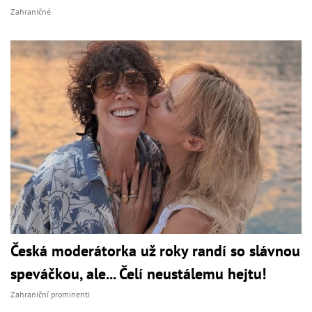
Zahraničné
Česká moderátorka už roky randí so slávnou
speváčkou, ale... Čelí neustálemu hejtu!
Zahraniční prominenti