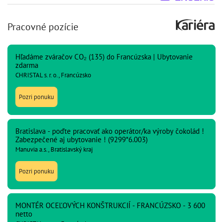
Pracovné pozície
Hľadáme zváračov CO₂ (135) do Francúzska | Ubytovanie
zdarma
CHRISTAL s. r. o., Francúzsko
Pozri ponuku
Bratislava - poďte pracovať ako operátor/ka výroby čokolád !
Zabezpečené aj ubytovanie ! (9299*6.003)
Manuvia a.s., Bratislavský kraj
Pozri ponuku
MONTÉR OCEĽOVÝCH KONŠTRUKCIÍ - FRANCÚZSKO - 3 600
netto