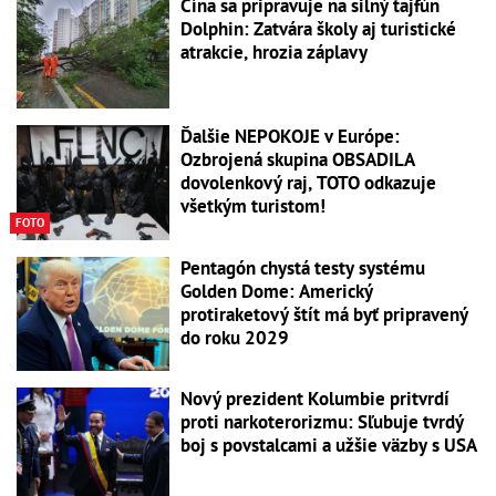
Čína sa pripravuje na silný tajfún
Dolphin: Zatvára školy aj turistické
atrakcie, hrozia záplavy
Ďalšie NEPOKOJE v Európe:
Ozbrojená skupina OBSADILA
dovolenkový raj, TOTO odkazuje
všetkým turistom!
FOTO
Pentagón chystá testy systému
Golden Dome: Americký
protiraketový štít má byť pripravený
do roku 2029
Nový prezident Kolumbie pritvrdí
proti narkoterorizmu: Sľubuje tvrdý
boj s povstalcami a užšie väzby s USA