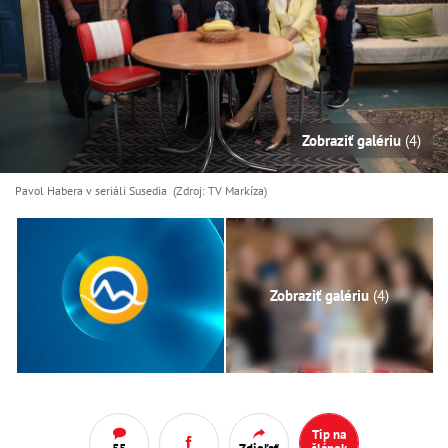
Zobraziť galériu
(4)
Pavol Habera v seriáli Susedia (Zdroj: TV Markíza)
Zobraziť galériu
(4)
Tip na