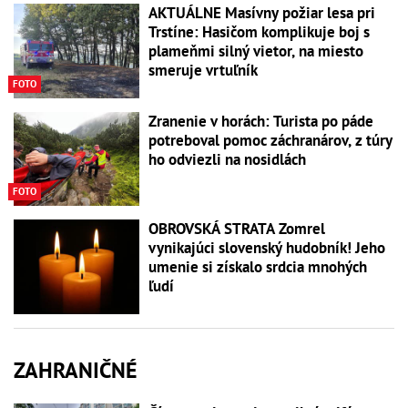
AKTUÁLNE Masívny požiar lesa pri
Trstíne: Hasičom komplikuje boj s
plameňmi silný vietor, na miesto
smeruje vrtuľník
FOTO
Zranenie v horách: Turista po páde
potreboval pomoc záchranárov, z túry
ho odviezli na nosidlách
FOTO
OBROVSKÁ STRATA Zomrel
vynikajúci slovenský hudobník! Jeho
umenie si získalo srdcia mnohých
ľudí
ZAHRANIČNÉ