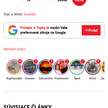
55
Zdieľať
článok
Viac o téme:
Susedia
Pridajte si Topky.sk
medzi Vaše
Pridať
preferované zdroje na Google
Nahlásiť chybu
16
2
3
2
7
4
Najčítanejšie
Domáce
Zahraničné
Prominenti
Šport
Krimi
Zaují
SÚVISIACE ČLÁNKY