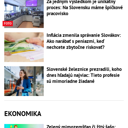
Za jedným výsledkom je unikátny
proces: Na Slovensku máme špičkové
pracovisko
FOTO
Inflácia zmenila správanie Slovákov:
Ako narábať s peniazmi, keď
nechcete zbytočne riskovať?
Slovenské železnice prezradili, koho
dnes hľadajú najviac: Tieto profesie
sú mimoriadne žiadané
EKONOMIKA
Zelený mimozemšťan či žltý šašo: