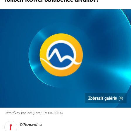
Zobraziť galériu
(4)
Defnitívny koniec! (Zdroj: TV MARKÍZA)
© Zoznam/nia