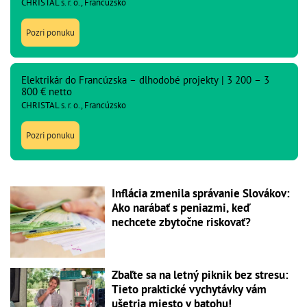
CHRISTAL s. r. o., Francúzsko
Pozri ponuku
Elektrikár do Francúzska – dlhodobé projekty | 3 200 – 3
800 € netto
CHRISTAL s. r. o., Francúzsko
Pozri ponuku
Inflácia zmenila správanie Slovákov:
Ako narábať s peniazmi, keď
nechcete zbytočne riskovať?
Zbaľte sa na letný piknik bez stresu:
Tieto praktické vychytávky vám
ušetria miesto v batohu!