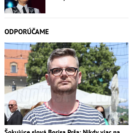
ODPORÚČAME
Šokujúce slová Borisa Prša: Nikdy viac na