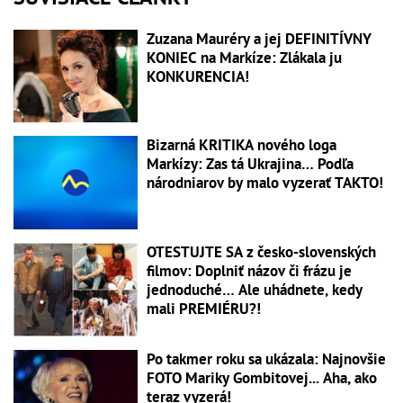
Zuzana Mauréry a jej DEFINITÍVNY
KONIEC na Markíze: Zlákala ju
KONKURENCIA!
Bizarná KRITIKA nového loga
Markízy: Zas tá Ukrajina… Podľa
národniarov by malo vyzerať TAKTO!
OTESTUJTE SA z česko-slovenských
filmov: Doplniť názov či frázu je
jednoduché… Ale uhádnete, kedy
mali PREMIÉRU?!
Po takmer roku sa ukázala: Najnovšie
FOTO Mariky Gombitovej... Aha, ako
teraz vyzerá!