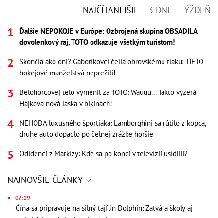
NAJČÍTANEJŠIE
3 DNI
TÝŽDEŇ
Ďalšie NEPOKOJE v Európe: Ozbrojená skupina OBSADILA
dovolenkový raj, TOTO odkazuje všetkým turistom!
Skončia ako oni? Gáboríkovci čelia obrovskému tlaku: TIETO
hokejové manželstvá neprežili!
Belohorcovej telo vymenil za TOTO: Wauuu... Takto vyzerá
Hájkova nová láska v bikinách!
NEHODA luxusného športiaka: Lamborghini sa rútilo z kopca,
druhé auto dopadlo po čelnej zrážke horšie
Odídenci z Markízy: Kde sa po konci v televízii usídlili?
NAJNOVŠIE ČLÁNKY
07:19
Čína sa pripravuje na silný tajfún Dolphin: Zatvára školy aj