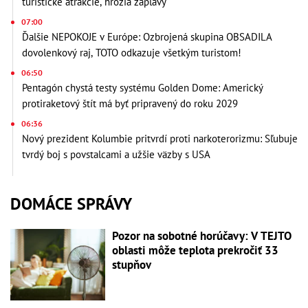
turistické atrakcie, hrozia záplavy
07:00
Ďalšie NEPOKOJE v Európe: Ozbrojená skupina OBSADILA
dovolenkový raj, TOTO odkazuje všetkým turistom!
06:50
Pentagón chystá testy systému Golden Dome: Americký
protiraketový štít má byť pripravený do roku 2029
06:36
Nový prezident Kolumbie pritvrdí proti narkoterorizmu: Sľubuje
tvrdý boj s povstalcami a užšie väzby s USA
DOMÁCE SPRÁVY
Pozor na sobotné horúčavy: V TEJTO
oblasti môže teplota prekročiť 33
stupňov