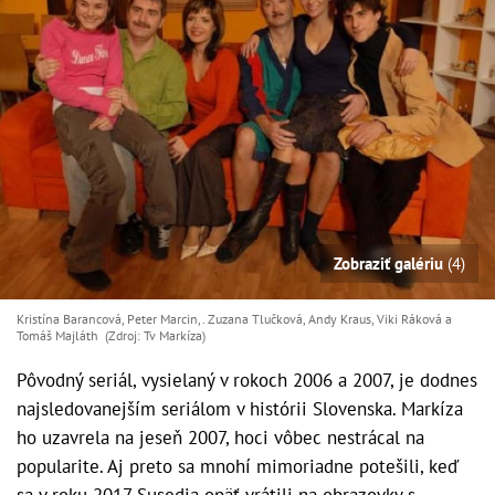
Zobraziť galériu
(4)
Kristína Barancová, Peter Marcin,. Zuzana Tlučková, Andy Kraus, Viki Ráková a
Tomáš Majláth (Zdroj: Tv Markíza)
Pôvodný seriál, vysielaný v rokoch 2006 a 2007, je dodnes
najsledovanejším seriálom v histórii Slovenska. Markíza
ho uzavrela na jeseň 2007, hoci vôbec nestrácal na
popularite. Aj preto sa mnohí mimoriadne potešili, keď
sa v roku 2017 Susedia opäť vrátili na obrazovky s