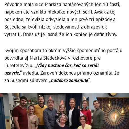
Pôvodne mala síce Markíza naplánovaných len 10 častí,
napokon ale vzniklo niekoľko nových sérií. Avšak z tej
poslednej televízia odvysielala len prvé tri epizódy a
Susedia sa kvôli nizkej sledovanosti z obrazoviek
vytratili. Dnes už je jasné, že ich koniec je definitívny.
Svojím spôsobom to okrem vyššie spomenutého portálu
potvrdila aj Marta Sládečková v rozhovore pre
Eurotelevíziu.
„Vždy nastane čas, keď sa seriál
uzavrie,“
uviedla. Zároveň dokonca priamo oznámila, že
za Susedmi sú dvere
„nadobro zamknuté
“.