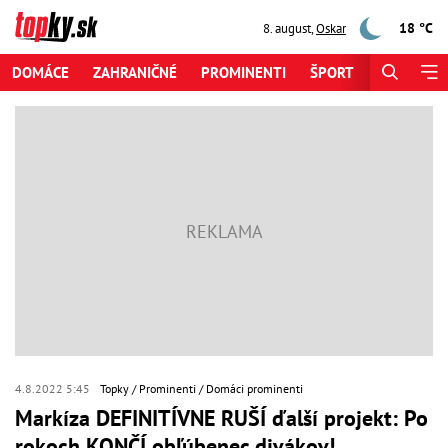
18 °C
8. august
,
Oskar
DOMÁCE
ZAHRANIČNÉ
PROMINENTI
ŠPORT
ZAUJÍMAV
4.8.2022 5:45
Topky
Prominenti
Domáci prominenti
Markíza DEFINITÍVNE RUŠÍ ďalší projekt: Po
rokoch KONČÍ obľúbenec divákov!