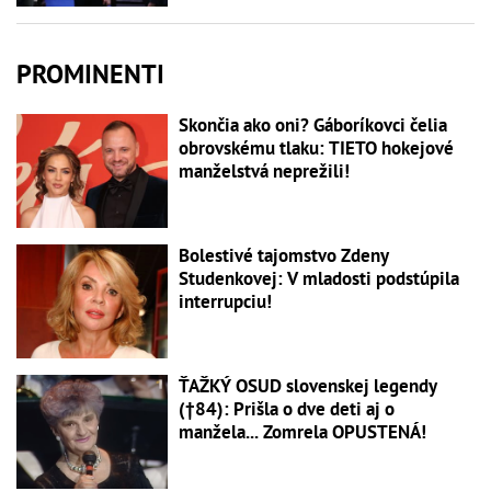
PROMINENTI
Skončia ako oni? Gáboríkovci čelia
obrovskému tlaku: TIETO hokejové
manželstvá neprežili!
Bolestivé tajomstvo Zdeny
Studenkovej: V mladosti podstúpila
interrupciu!
ŤAŽKÝ OSUD slovenskej legendy
(†84): Prišla o dve deti aj o
manžela... Zomrela OPUSTENÁ!