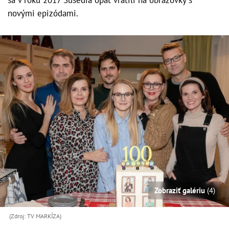
novými epizódami.
Zobraziť galériu
(4)
(Zdroj: TV MARKÍZA)