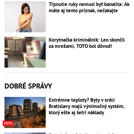
Tŕpnutie ruky nemusí byť banalita: Ak
máte aj tento príznak, nečakajte
Korytnačka kriminálnik: Leo skončil
za mrežami, TOTO bol dôvod!
DOBRÉ SPRÁVY
Extrémne teploty? Byty v srdci
Bratislavy majú výnimočný systém,
ktorý ešte aj šetrí náklady
FOTO