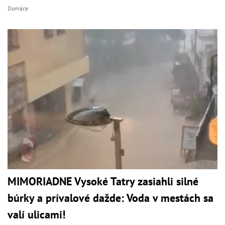
Domáce
MIMORIADNE Vysoké Tatry zasiahli silné
búrky a prívalové dažde: Voda v mestách sa
valí ulicami!