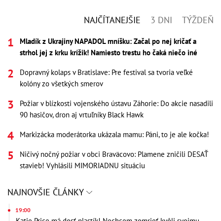
NAJČÍTANEJŠIE
3 DNI
TÝŽDEŇ
Mladík z Ukrajiny NAPADOL mníšku: Začal po nej kričať a
strhol jej z krku krížik! Namiesto trestu ho čaká niečo iné
Dopravný kolaps v Bratislave: Pre festival sa tvoria veľké
kolóny zo všetkých smerov
Požiar v blízkosti vojenského ústavu Záhorie: Do akcie nasadili
90 hasičov, dron aj vrtuľníky Black Hawk
Markizácka moderátorka ukázala mamu: Páni, to je ale kočka!
Ničivý nočný požiar v obci Braväcovo: Plamene zničili DESAŤ
stavieb! Vyhlásili MIMORIADNU situáciu
NAJNOVŠIE ČLÁNKY
19:00
Katie Price má dosť plastík! Nechcem zomrieť kvôli svojmu