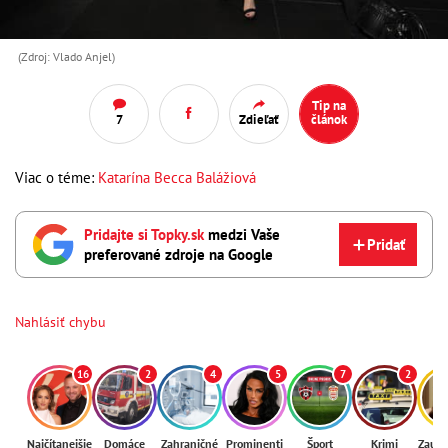
(Zdroj: Vlado Anjel)
Tip na
7
Zdieľať
článok
Viac o téme:
Katarína Becca Balážiová
Pridajte si Topky.sk
medzi Vaše
Pridať
preferované zdroje na Google
Nahlásiť chybu
16
2
4
5
7
2
Najčítanejšie
Domáce
Zahraničné
Prominenti
Šport
Krimi
Zaují