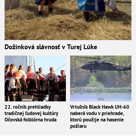
Dožinková slávnosť v Turej Lúke
22. ročník prehliadky
Vrtuľník Black Hawk UH-60
tradičnej ľudovej kultúry
naberá vodu v priehrade,
Očovská folklórna hruda
ktorú použije na hasenie
požiaru