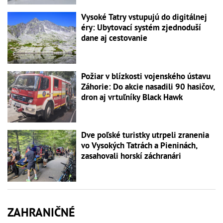
Vysoké Tatry vstupujú do digitálnej
éry: Ubytovací systém zjednoduší
dane aj cestovanie
Požiar v blízkosti vojenského ústavu
Záhorie: Do akcie nasadili 90 hasičov,
dron aj vrtuľníky Black Hawk
Dve poľské turistky utrpeli zranenia
vo Vysokých Tatrách a Pieninách,
zasahovali horskí záchranári
ZAHRANIČNÉ