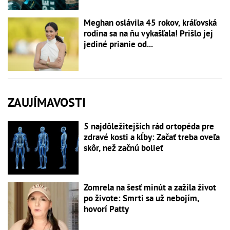
Meghan oslávila 45 rokov, kráľovská
rodina sa na ňu vykašľala! Prišlo jej
jediné prianie od...
ZAUJÍMAVOSTI
5 najdôležitejších rád ortopéda pre
zdravé kosti a kĺby: Začať treba oveľa
skôr, než začnú bolieť
Zomrela na šesť minút a zažila život
po živote: Smrti sa už nebojím,
hovorí Patty