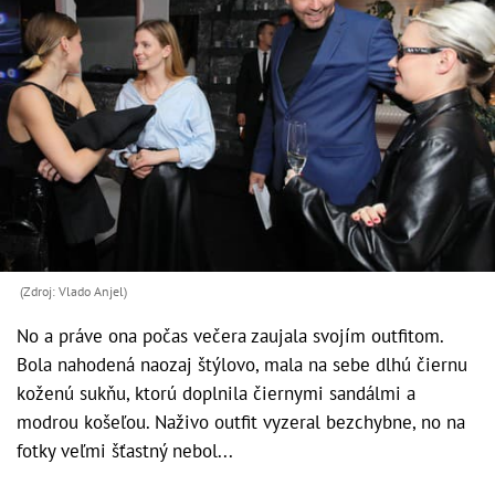
(Zdroj: Vlado Anjel)
No a práve ona počas večera zaujala svojím outfitom.
Bola nahodená naozaj štýlovo, mala na sebe dlhú čiernu
koženú sukňu, ktorú doplnila čiernymi sandálmi a
modrou košeľou. Naživo outfit vyzeral bezchybne, no na
fotky veľmi šťastný nebol...