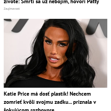
živote: Smrti sa už nebojím, hovorí Patty
Zaujímavosti
Katie Price má dosť plastík! Nechcem
zomrieť kvôli svojmu zadku... priznala v
šokujúcom rozhovore