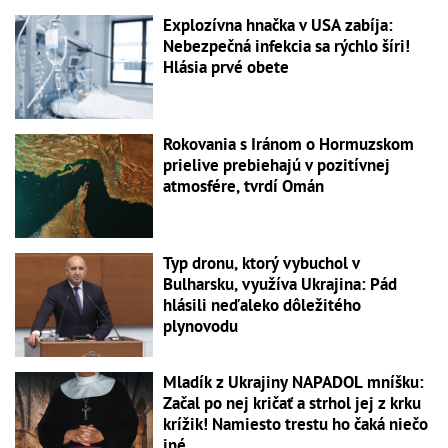
Explozívna hnačka v USA zabíja:
Nebezpečná infekcia sa rýchlo šíri!
Hlásia prvé obete
Rokovania s Iránom o Hormuzskom
prielive prebiehajú v pozitívnej
atmosfére, tvrdí Omán
Typ dronu, ktorý vybuchol v
Bulharsku, využíva Ukrajina: Pád
hlásili neďaleko dôležitého
plynovodu
Mladík z Ukrajiny NAPADOL mníšku:
Začal po nej kričať a strhol jej z krku
krížik! Namiesto trestu ho čaká niečo
iné