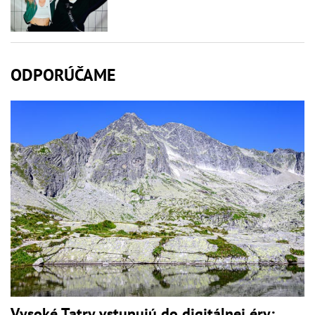
ODPORÚČAME
Vysoké Tatry vstupujú do digitálnej éry: