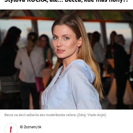
Becca na akcii zažiarila ako moderátorka večera. (Zdroj: Vlado Anjel)
© Zoznam/sk