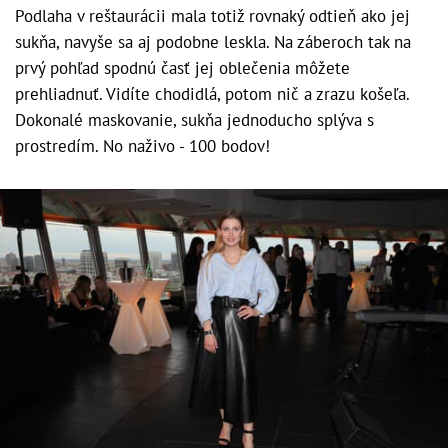
Podlaha v reštaurácii mala totiž rovnaký odtieň ako jej
sukňa, navyše sa aj podobne leskla. Na záberoch tak na
prvý pohľad spodnú časť jej oblečenia môžete
prehliadnuť. Vidíte chodidlá, potom nič a zrazu košeľa.
Dokonalé maskovanie, sukňa jednoducho splýva s
prostredím. No naživo - 100 bodov!