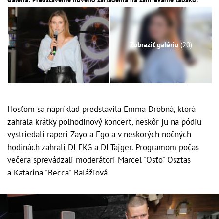
Galéria: Predstavenie nového zariadenia na zahrievanie tabaku:
Zobraziť galériu
(20)
Hosťom sa napríklad predstavila Emma Drobná, ktorá
zahrala krátky polhodinový koncert, neskôr ju na pódiu
vystriedali raperi Zayo a Ego a v neskorých nočných
hodinách zahrali DJ EKG a DJ Tajger. Programom počas
večera sprevádzali moderátori Marcel "Osťo" Osztas
a Katarína "Becca" Balážiová.