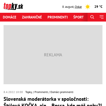
29 °C
8. august
,
Oskar
DOMÁCE
ZAHRANIČNÉ
PROMINENTI
ŠPORT
ZAUJÍMAV
8.4.2022 18:00
Topky
Prominenti
Domáci prominenti
Slovenská moderátorka v spoločnosti:
Štýlová KOČKA, ale… Becca, kde máš nohy?!