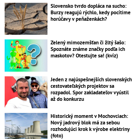
Slovensko tvrdo dopláca na sucho:
Burzy reagujú rýchlo, kedy pocítime
horúčavy v peňaženkách?
Zelený mimozemšťan či žltý šašo:
Spoznáte známe značky podľa ich
maskotov? Otestujte sa! (kvíz)
Jeden z najúspešnejších slovenských
cestovateľských projektov sa
rozpadol. Spor zakladateľov vyústil
až do konkurzu
Historický moment v Mochovciach:
Nový jadrový blok má za sebou
rozhodujúci krok k výrobe elektriny
(foto)