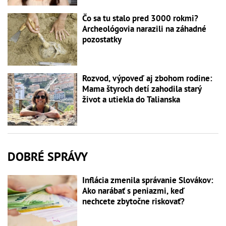
Čo sa tu stalo pred 3000 rokmi?
Archeológovia narazili na záhadné
pozostatky
Rozvod, výpoveď aj zbohom rodine:
Mama štyroch detí zahodila starý
život a utiekla do Talianska
DOBRÉ SPRÁVY
Inflácia zmenila správanie Slovákov:
Ako narábať s peniazmi, keď
nechcete zbytočne riskovať?