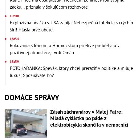
zadku... priznala v šokujúcom rozhovore
19:00
Explozívna hnačka v USA zabíja: Nebezpečná infekcia sa rýchlo
šíri! Hlásia prvé obete
18:54
Rokovania s Iránom o Hormuzskom prielive prebiehajú v
pozitívnej atmosfére, tvrdí Omán
18:39
FOTOHÁDANKA: Spevák, ktorý chcel preraziť v politike a miluje
luxus! Spoznávate ho?
DOMÁCE SPRÁVY
Zásah záchranárov v Malej Fatre:
Mladá cyklistka po páde z
elektrobicykla skončila v nemocnici