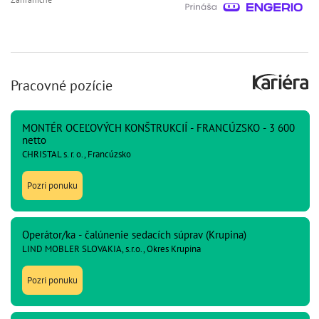
Pracovné pozície
MONTÉR OCEĽOVÝCH KONŠTRUKCIÍ - FRANCÚZSKO - 3 600
netto
CHRISTAL s. r. o., Francúzsko
Pozri ponuku
Operátor/ka - čalúnenie sedacích súprav (Krupina)
LIND MOBLER SLOVAKIA, s.r.o., Okres Krupina
Pozri ponuku