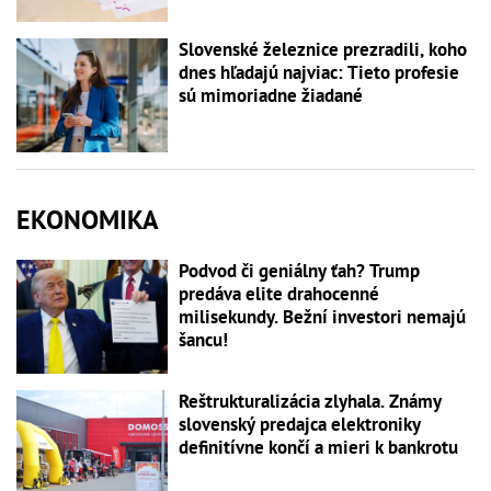
Slovenské železnice prezradili, koho
dnes hľadajú najviac: Tieto profesie
sú mimoriadne žiadané
EKONOMIKA
Podvod či geniálny ťah? Trump
predáva elite drahocenné
milisekundy. Bežní investori nemajú
šancu!
Reštrukturalizácia zlyhala. Známy
slovenský predajca elektroniky
definitívne končí a mieri k bankrotu