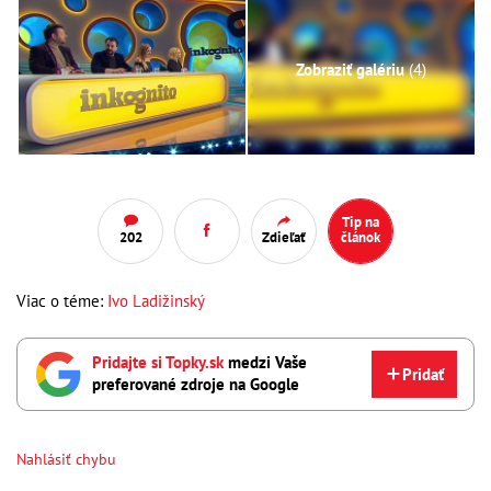
Zobraziť galériu
(4)
Tip na
202
Zdieľať
článok
Viac o téme:
Ivo Ladižinský
Pridajte si Topky.sk
medzi Vaše
Pridať
preferované zdroje na Google
Nahlásiť chybu