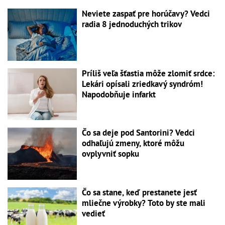
Neviete zaspať pre horúčavy? Vedci
radia 8 jednoduchých trikov
Príliš veľa šťastia môže zlomiť srdce:
Lekári opísali zriedkavý syndróm!
Napodobňuje infarkt
Čo sa deje pod Santorini? Vedci
odhaľujú zmeny, ktoré môžu
ovplyvniť sopku
Čo sa stane, keď prestanete jesť
mliečne výrobky? Toto by ste mali
vedieť