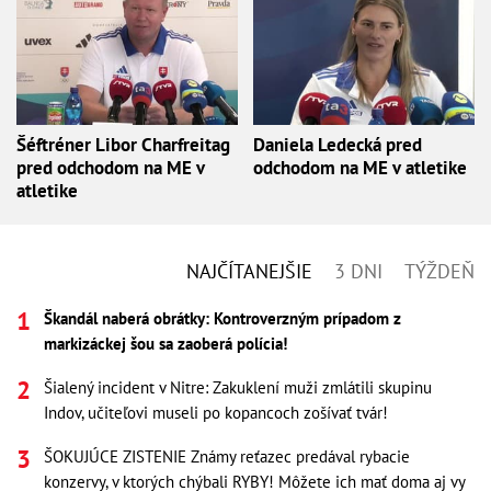
Šéftréner Libor Charfreitag
Daniela Ledecká pred
pred odchodom na ME v
odchodom na ME v atletike
atletike
NAJČÍTANEJŠIE
3 DNI
TÝŽDEŇ
Škandál naberá obrátky: Kontroverzným prípadom z
markizáckej šou sa zaoberá polícia!
Šialený incident v Nitre: Zakuklení muži zmlátili skupinu
Indov, učiteľovi museli po kopancoch zošívať tvár!
ŠOKUJÚCE ZISTENIE Známy reťazec predával rybacie
konzervy, v ktorých chýbali RYBY! Môžete ich mať doma aj vy