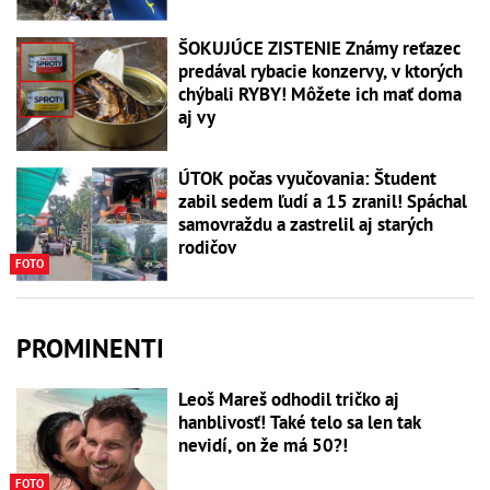
ŠOKUJÚCE ZISTENIE Známy reťazec
predával rybacie konzervy, v ktorých
chýbali RYBY! Môžete ich mať doma
aj vy
ÚTOK počas vyučovania: Študent
zabil sedem ľudí a 15 zranil! Spáchal
samovraždu a zastrelil aj starých
rodičov
FOTO
PROMINENTI
Leoš Mareš odhodil tričko aj
hanblivosť! Také telo sa len tak
nevidí, on že má 50?!
FOTO