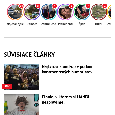
16
5
4
2
7
2
Najčítanejšie
Domáce
Zahraničné
Prominenti
Šport
Krimi
Zaují
SÚVISIACE ČLÁNKY
Najtvrdší stand-up v podaní
kontroverzných humoristov!
FOTO
Finále, v ktorom si HANBU
nespravíme!