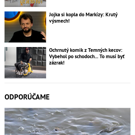
Jojka si kopla do Markízy: Krutý
výsmech!
Ochrnutý komik z Temných kecov:
Vybehol po schodoch... To musí byť
zázrak!
ODPORÚČAME