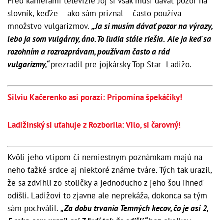
Pred kamerami televízie Joj si však musí dávať pozor na
slovník, keďže – ako sám priznal – často používa
množstvo vulgarizmov.
„Ja si musím dávať pozor na výrazy,
lebo ja som vulgárny, áno. To ľudia stále riešia. Ale ja keď sa
rozohním a rozrozprávam, používam často a rád
vulgarizmy,“
prezradil pre jojkársky Top Star Ladižo.
Silviu Kačerenko asi porazí: Pripomína špekáčiky!
Ladižinský si uťahuje z Rozborila: Vilo, si čarovný!
Kvôli jeho vtipom či nemiestnym poznámkam majú na
neho ťažké srdce aj niektoré známe tváre. Tých tak urazil,
že sa zdvihli zo stoličky a jednoducho z jeho šou ihneď
odišli. Ladižovi to zjavne ale neprekáža, dokonca sa tým
sám pochválil.
„Za dobu trvania Temných kecov, čo je asi 2,