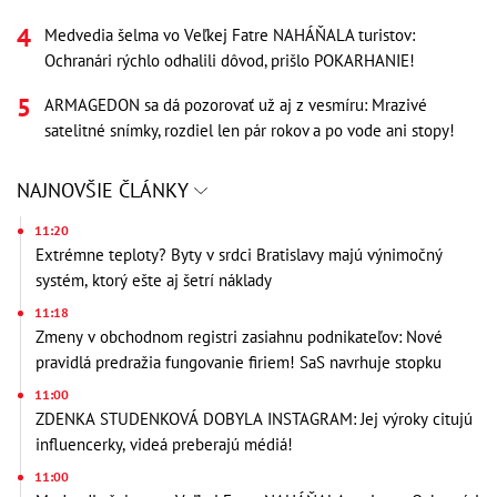
Medvedia šelma vo Veľkej Fatre NAHÁŇALA turistov:
Ochranári rýchlo odhalili dôvod, prišlo POKARHANIE!
ARMAGEDON sa dá pozorovať už aj z vesmíru: Mrazivé
satelitné snímky, rozdiel len pár rokov a po vode ani stopy!
NAJNOVŠIE ČLÁNKY
11:20
Extrémne teploty? Byty v srdci Bratislavy majú výnimočný
systém, ktorý ešte aj šetrí náklady
11:18
Zmeny v obchodnom registri zasiahnu podnikateľov: Nové
pravidlá predražia fungovanie firiem! SaS navrhuje stopku
11:00
ZDENKA STUDENKOVÁ DOBYLA INSTAGRAM: Jej výroky citujú
influencerky, videá preberajú médiá!
11:00