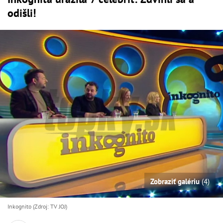
odišli!
Zobraziť galériu
(4)
Inkognito (Zdroj: TV JOJ)