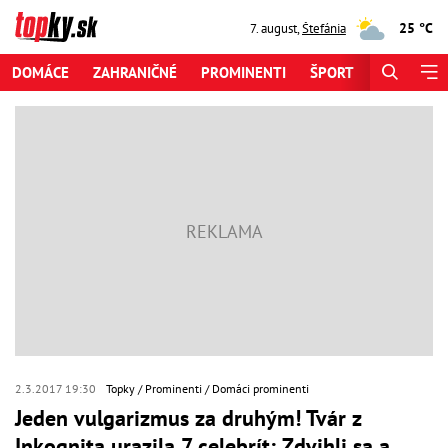
25 °C
7. august
,
Štefánia
DOMÁCE
ZAHRANIČNÉ
PROMINENTI
ŠPORT
ZAUJÍMAV
2.3.2017 19:30
Topky
Prominenti
Domáci prominenti
Jeden vulgarizmus za druhým! Tvár z
Inkognita urazila 7 celebrít: Zdvihli sa a