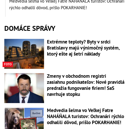
Medvedia šelma vo Veľkej Fatre NAHÁŇALA turistov: Ochranári
rýchlo odhalili dôvod, prišlo POKARHANIE!
DOMÁCE SPRÁVY
Extrémne teploty? Byty v srdci
Bratislavy majú výnimočný systém,
ktorý ešte aj šetrí náklady
FOTO
Zmeny v obchodnom registri
zasiahnu podnikateľov: Nové pravidlá
predražia fungovanie firiem! SaS
navrhuje stopku
Medvedia šelma vo Veľkej Fatre
NAHÁŇALA turistov: Ochranári rýchlo
odhalili dôvod, prišlo POKARHANIE!