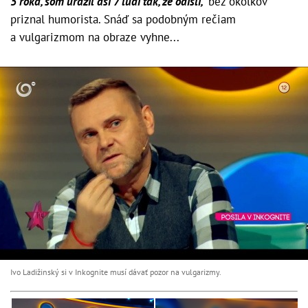
5 roka, som urazil asi 7 ľudí tak, že odišli,“
bez okolkov
priznal humorista. Snáď sa podobným rečiam
a vulgarizmom na obraze vyhne...
Ivo Ladižinský si v Inkognite musí dávať pozor na vulgarizmy.