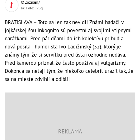
© Zoznam/
ak,
Foto
: Tv Joj
BRATISLAVA – Toto sa len tak nevidí! Známi hádači v
jojkárskej šou Inkognito sú povestní aj svojimi vtipnými
narážkami. Pred pár dňami do ich kolektívu pribudla
nová posila - humorista Ivo Ladižinský (52), ktorý je
známy tým, že si servítku pred ústa rozhodne nedáva.
Pred kamerou priznal, že často používa aj vulgarizmy.
Dokonca sa netají tým, že niekoľko celebrít urazil tak, že
sa na mieste zdvihli a odišli!