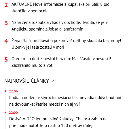
AKTUÁLNE Nové informácie z kúpaliska pri Šali: 8 ľudí
skončilo v nemocnici
Nahá žena rozpútala chaos v obchode: Tvrdila, že je v
Anglicku, spomínala Jobsa aj amfetamín
Žena išla šnorchlovať a pozorovať delfíny, skončila bez nohy!
Úlomky jej tela zostali v mori
Otec troch detí zmeškal lietadlo: Mal šťastie v nešťastí!
Zachránilo mu to život
NAJNOVŠIE ČLÁNKY
22:06
Ľudia narodení v štyroch mesiacoch si nevedia oddýchnuť ani
na dovolenke: Patríte medzi nich aj vy?
22:00
Desivé VIDEO len pre silné žalúdky: Chlapca zabilo na
priechode auto! Telo našli o 150 metrov ďalej