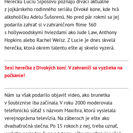
Herečku Luciu Siposovú poznajú diváci aktuálne
z jojkárskeho rodinného seriálu Divoké kone, kde hrá
alkoholičku Adelu Šušorenú. No pred pár rokmi sa jej
podarilo zahrať si v zahraničnom filme 360
s hollywoodskymi hviezdami ako Jude Law, Anthony
Hopkins alebo Rachel Weisz. Z Lucie je dnes skvelá
herečka, ktorá okrem talentu ešte aj skvelo vyzerá.
Sexi herečka z Divokých koní: V zahraničí sa vyzlieka na
počkanie!
Nám sa však podarilo objaviť video, ako brunetka
v šoubiznise iba začínala. V roku 2000 moderovala
telefonickú súťaž s názvom Maxihra, ktorú vysielala
verejnoprávna televízia. Na záberoch je ešte ako
dvadsaťročná slečna. Po 15 rokoch z nej, treba uznať,