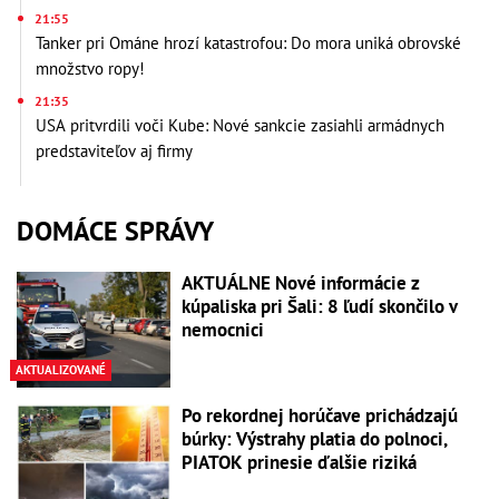
21:55
Tanker pri Ománe hrozí katastrofou: Do mora uniká obrovské
množstvo ropy!
21:35
USA pritvrdili voči Kube: Nové sankcie zasiahli armádnych
predstaviteľov aj firmy
DOMÁCE SPRÁVY
AKTUÁLNE Nové informácie z
kúpaliska pri Šali: 8 ľudí skončilo v
nemocnici
AKTUALIZOVANÉ
Po rekordnej horúčave prichádzajú
búrky: Výstrahy platia do polnoci,
PIATOK prinesie ďalšie riziká