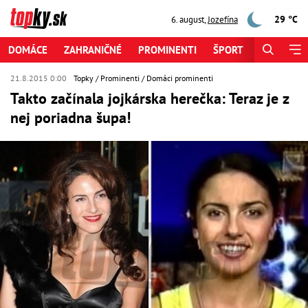
29 °C
6. august
,
Jozefína
DOMÁCE
ZAHRANIČNÉ
PROMINENTI
ŠPORT
ZAUJÍMAV
21.8.2015 0:00
Topky
Prominenti
Domáci prominenti
Takto začínala jojkárska herečka: Teraz je z
nej poriadna šupa!