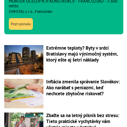
MONTÉR OCEĽOVÝCH KONŠTRUKCIÍ - FRANCÚZSKO - 3 600
netto
CHRISTAL s. r. o., Francúzsko
Pozri ponuku
Extrémne teploty? Byty v srdci
Bratislavy majú výnimočný systém,
ktorý ešte aj šetrí náklady
Inflácia zmenila správanie Slovákov:
Ako narábať s peniazmi, keď
nechcete zbytočne riskovať?
Zbaľte sa na letný piknik bez stresu:
Tieto praktické vychytávky vám