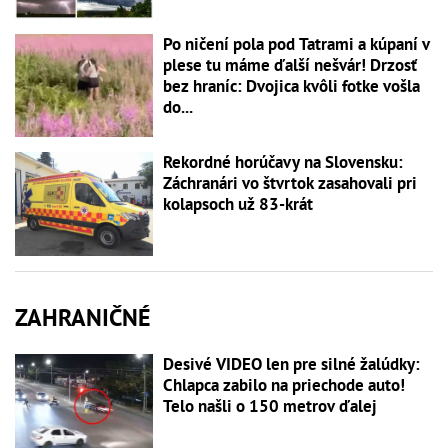
Po ničení pola pod Tatrami a kúpaní v
plese tu máme ďalší nešvár! Drzosť
bez hraníc: Dvojica kvôli fotke vošla
do...
Rekordné horúčavy na Slovensku:
Záchranári vo štvrtok zasahovali pri
kolapsoch už 83-krát
ZAHRANIČNÉ
Desivé VIDEO len pre silné žalúdky:
Chlapca zabilo na priechode auto!
Telo našli o 150 metrov ďalej