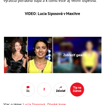
vyrástla poriadna šupa a k tomu ešte aj veľmi úspešná.
VIDEO: Lucia Siposová v Maxihre
Zobraziť galériu
(8)
Tip na
31
Zdieľať
článok
Viac o téme:
Lucia Siposová
,
Divoké kone