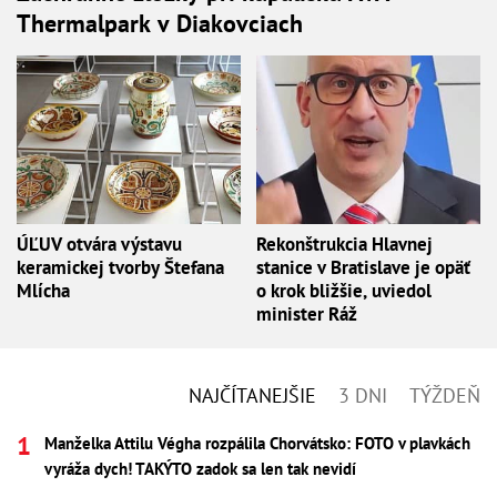
Thermalpark v Diakovciach
ÚĽUV otvára výstavu
Rekonštrukcia Hlavnej
keramickej tvorby Štefana
stanice v Bratislave je opäť
Mlícha
o krok bližšie, uviedol
minister Ráž
NAJČÍTANEJŠIE
3 DNI
TÝŽDEŇ
Manželka Attilu Végha rozpálila Chorvátsko: FOTO v plavkách
vyráža dych! TAKÝTO zadok sa len tak nevidí