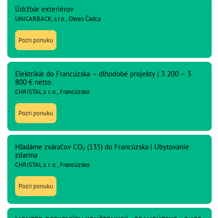
Údržbár exteriérov
UNICARBACK, s.r.o., Okres Čadca
Pozri ponuku
Elektrikár do Francúzska – dlhodobé projekty | 3 200 – 3
800 € netto
CHRISTAL s. r. o., Francúzsko
Pozri ponuku
Hľadáme zváračov CO₂ (135) do Francúzska | Ubytovanie
zdarma
CHRISTAL s. r. o., Francúzsko
Pozri ponuku