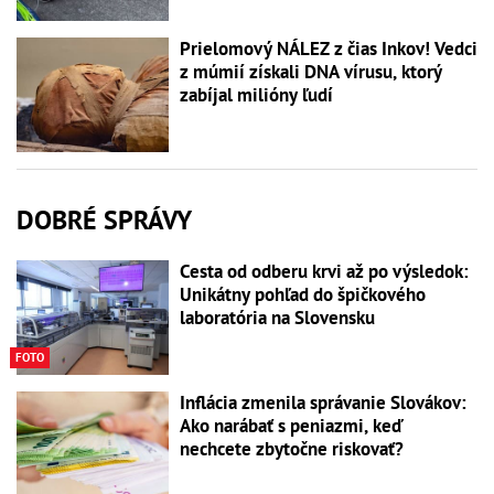
Prielomový NÁLEZ z čias Inkov! Vedci
z múmií získali DNA vírusu, ktorý
zabíjal milióny ľudí
DOBRÉ SPRÁVY
Cesta od odberu krvi až po výsledok:
Unikátny pohľad do špičkového
laboratória na Slovensku
FOTO
Inflácia zmenila správanie Slovákov:
Ako narábať s peniazmi, keď
nechcete zbytočne riskovať?