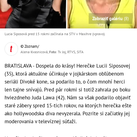
Zobraziť galériu
(8)
Lucia Siposová pred 15 rokmi začínala na STV v Maxihre (vpravo).
© Zoznam/
Alena Kvasnicová,
Foto
: Tv Joj, RTVS, SITA
BRATISLAVA - Dospela do krásy! Herečke Lucii Siposovej
(35), ktorá aktuálne účinkuje v jojkárskom obľúbenom
seriáli Divoké kone, sa podarilo to, o čom mnohí herci
len tajne snívajú. Pred pár rokmi si totiž zahrala po boku
hviezdneho Juda Lawa (42). Nám sa však podarilo objaviť
staré zábery spred 15-tich rokov, na ktorých herečka ešte
ako hollywoodska diva nevyzerala. Pozrite si začiatky jej
moderovania v televíznej súťaži.