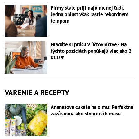
Firmy stále prijímajú menej ľudí.
Jedna oblasť však rastie rekordným
tempom
Hľadáte si prácu v účtovníctve? Na
týchto pozíciách ponúkajú viac ako 2
000 €
VARENIE A RECEPTY
Ananásová cuketa na zimu: Perfektná
zaváranina ako stvorená k mäsu.