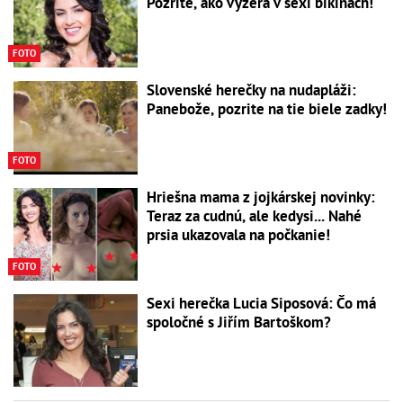
Pozrite, ako vyzerá v sexi bikinách!
FOTO
Slovenské herečky na nudapláži:
Panebože, pozrite na tie biele zadky!
FOTO
Hriešna mama z jojkárskej novinky:
Teraz za cudnú, ale kedysi... Nahé
prsia ukazovala na počkanie!
FOTO
Sexi herečka Lucia Siposová: Čo má
spoločné s Jiřím Bartoškom?