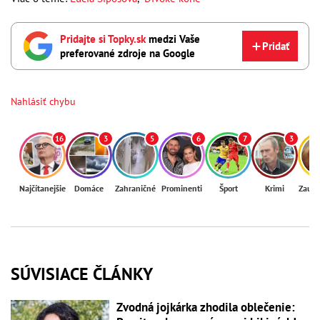
Pridajte si Topky.sk
medzi Vaše
Pridať
preferované zdroje na Google
Nahlásiť chybu
16
3
5
6
7
3
Najčítanejšie
Domáce
Zahraničné
Prominenti
Šport
Krimi
Zaují
SÚVISIACE ČLÁNKY
Zvodná jojkárka zhodila oblečenie: