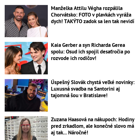
Manželka Attilu Végha rozpálila
Chorvátsko: FOTO v plavkách vyráža
dych! TAKÝTO zadok sa len tak nevidí
Kaia Gerber a syn Richarda Gerea
spolu: Osud ich spojil desaťročia po
rozvode ich rodičov!
Úspešný Slovák chystá veľké novinky:
Luxusná svadba na Santorini aj
tajomná šou v Bratislave!
Zuzana Haasová na nákupoch: Hodiny
pred zrkadlom, ale konečné slovo má
aj tak... Náročné!