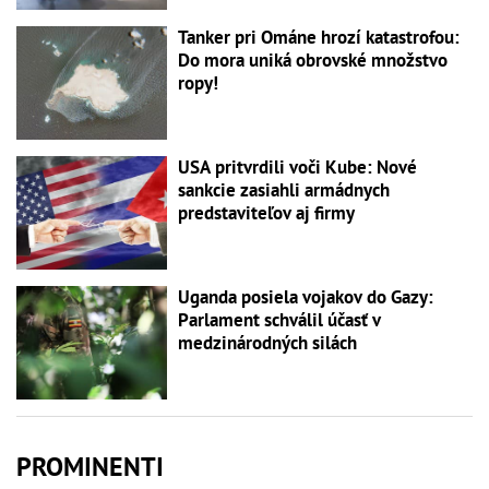
Tanker pri Ománe hrozí katastrofou:
Do mora uniká obrovské množstvo
ropy!
USA pritvrdili voči Kube: Nové
sankcie zasiahli armádnych
predstaviteľov aj firmy
Uganda posiela vojakov do Gazy:
Parlament schválil účasť v
medzinárodných silách
PROMINENTI