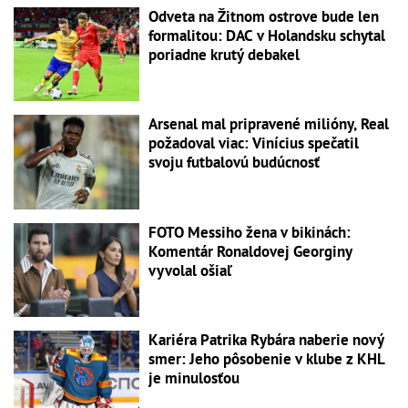
Odveta na Žitnom ostrove bude len
formalitou: DAC v Holandsku schytal
poriadne krutý debakel
Arsenal mal pripravené milióny, Real
požadoval viac: Vinícius spečatil
svoju futbalovú budúcnosť
FOTO Messiho žena v bikinách:
Komentár Ronaldovej Georginy
vyvolal ošiaľ
Kariéra Patrika Rybára naberie nový
smer: Jeho pôsobenie v klube z KHL
je minulosťou