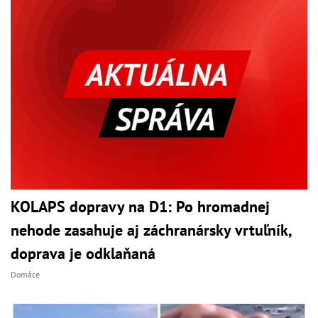
KOLAPS dopravy na D1: Po hromadnej
nehode zasahuje aj záchranársky vrtuľník,
doprava je odklaňaná
Domáce